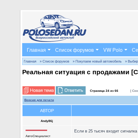
Главная
Список форумов
VW Polo
Се
Главная
» Список форумов
» Покупаем новый автомобиль
» Выбир
Реальная ситуация с продажами [
Страница
24
из
66
[ Соо
Версия для печати
АВТОР
Andy86j
Если в 25 тысяч входит сигналка 
АвтоСпециалист