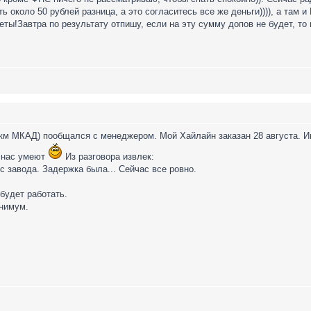
ть около 50 рублей разница, а это согласитесь все же деньги)))), а там и
ты!Завтра по результату отпишу, если на эту сумму допов не будет, то 
км МКАД) пообщался с менеджером. Мой Хайлайн заказан 28 августа. Ин
у нас умеют
Из разговора извлек:
с завода. Задержка была... Сейчас все ровно.
 будет работать.
инимум.