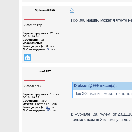
Djekson@999
Про 300 машин, может я что-то н
АвтоСтажер
Зарегистрирован:
24 сен
2010, 19:04
Сообщения:
28
Изображения:
1
Благодарил (а):
0 раз.
Поблагодарили:
3
раз.
osv1957
Djekson@999 писал(а):
АвтоЗнаток
Про 300 машин, может я что-то 
Зарегистрирован:
13 сен
2010, 19:51
Сообщения:
390
Откуда:
Ростов-на-Дону
Благодарил (а):
67
раз.
Поблагодарили:
63
раз.
В журнале "За Рулем" от 23.11.1
только открыли 2-ю смену, а до э