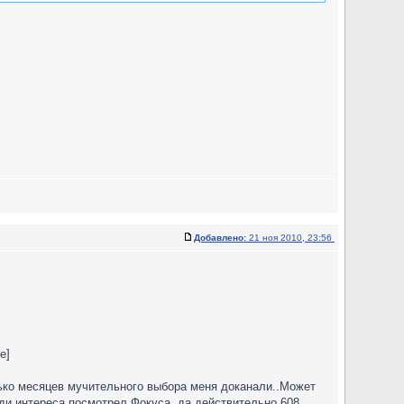
Добавлено:
21 ноя 2010, 23:56
e]
лько месяцев мучительного выбора меня доканали..Может
ади интереса посмотрел Фокуса, да действительно 608