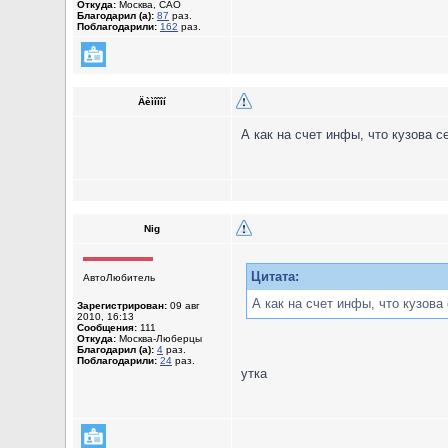
Откуда:
Москва, САО
Благодарил (а):
87
раз.
Поблагодарили:
162
раз.
Äèìîîîí
А как на счет инфы, что кузова 
Nig
Цитата:
АвтоЛюбитель
А как на счет инфы, что кузова
Зарегистрирован:
09 авг
2010, 16:13
Сообщения:
111
Откуда:
Москва-Люберцы
Благодарил (а):
4
раз.
Поблагодарили:
24
раз.
утка