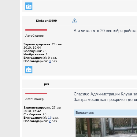
Djekson@999
А я читал что 20 сентября работа
АвтоСтажер
Зарегистрирован:
24 сен
2010, 19:04
Сообщения:
28
Изображения:
1
Благодарил (а):
0 раз.
Поблагодарили:
3
раз.
juri
Спасибо Администрации Клуба за 
АвтоСтажер
Завтра месяц как просрочен дого
Зарегистрирован:
27 авг
2010, 15:42
Вложения:
Сообщения:
26
Благодарил (а):
16
раз.
Поблагодарили:
2
раз.