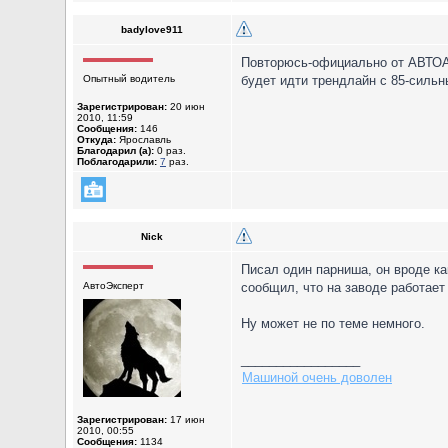
badylove911
Повторюсь-официально от АВТОАЛ
Опытный водитель
будет идти трендлайн с 85-сильн
Зарегистрирован:
20 июн
2010, 11:59
Сообщения:
146
Откуда:
Ярославль
Благодарил (а):
0 раз.
Поблагодарили:
7
раз.
Nick
Писал один парниша, он вроде ка
АвтоЭксперт
сообщил, что на заводе работает
Ну может не по теме немного.
_________________
Машиной очень доволен
Зарегистрирован:
17 июн
2010, 00:55
Сообщения:
1134