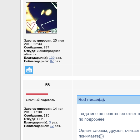
Зарегистрирован:
25 июн
2010, 22:33
Сообщения:
797
Откуда:
Ленинградская
область
Благодарил (а):
130
раз.
Поблагодарили:
97
раз.
RR
Red писал(а):
Опытный водитель
Зарегистрирован:
14 ноя
2010, 17:30
Тогда мне не понятен ее ответ 
Сообщения:
135
по подробнее.
Откуда:
СПб
Благодарил (а):
3
раз.
Поблагодарили:
12
раз.
Одним словом, друзья, считает
понимаете))))