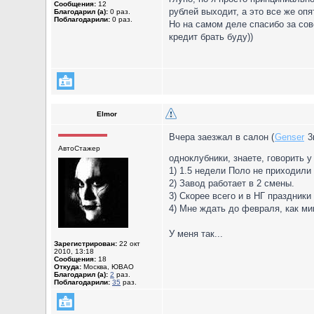
Сообщения:
12
рублей выходит, а это все же опя
Благодарил (а):
0 раз.
Поблагодарили:
0 раз.
Но на самом деле спасибо за сове
кредит брать буду))
Elmor
Вчера заезжал в салон (
Genser
3
АвтоСтажер
одноклубники, знаете, говорить 
1) 1.5 недели Поло не приходили 
2) Завод работает в 2 смены.
3) Скорее всего и в НГ праздники
4) Мне ждать до февраля, как м
У меня так...
Зарегистрирован:
22 окт
2010, 13:18
Сообщения:
18
Откуда:
Москва, ЮВАО
Благодарил (а):
2
раз.
Поблагодарили:
35
раз.