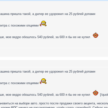
шина пришла такой, а дилер ее удорожил на 25 рублей допами
 литра с похожими опциями
ыше, мое ведро обошлось 540 рублей, за 600 я бы ее не купил
шина пришла такой, а дилер ее удорожил на 25 рублей допами
 литра с похожими опциями
ыше, мое ведро обошлось 540 рублей, за 600 я бы ее не купил
[/quot
ановиться на выборе авто..просто после продажи своего акцента, неско
о кроме ФПС ничего не рассматриваю, чтобы спать спокойно)). Сейчас р