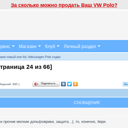
За сколько можно продать Ваш VW Polo?
рвис
Магазин
Клуб
Личный раздел
аем новый или б/у Volkswagen Polo седан
Страница
24
из
66
]
Поделиться…
бщений: 985 ]
На
СООБЩЕНИЕ
и прочие мелкие допы(коврики, защита...), то, конечно, бери.