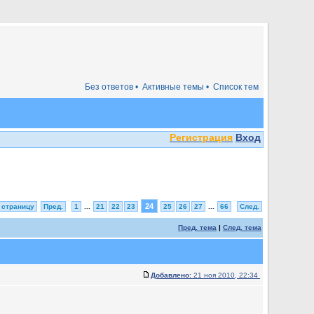
Без ответов •
Активные темы •
Список тем
Регистрация
Вход
24
 страницу
Пред.
1
...
21
22
23
25
26
27
...
66
След.
Пред. тема
|
След. тема
Добавлено:
21 ноя 2010, 22:34