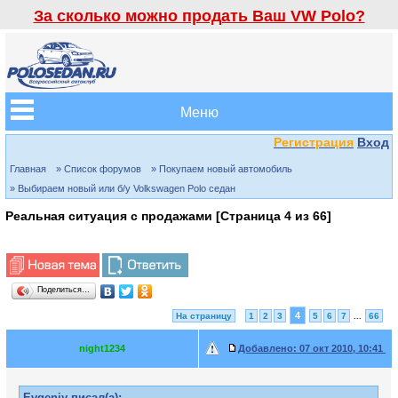
За сколько можно продать Ваш VW Polo?
Меню
Регистрация
Вход
Главная
» Список форумов
» Покупаем новый автомобиль
» Выбираем новый или б/у Volkswagen Polo седан
Реальная ситуация с продажами [Страница
4
из
66
]
Поделиться…
4
На страницу
1
2
3
5
6
7
...
66
night1234
Добавлено:
07 окт 2010, 10:41
Evgeniy писал(а):