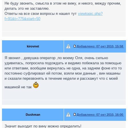
Не буду звонить, смысла в этом не вижу, и никого, между прочим,
делать это не заставляю.
Ответы на все свои вопросы я нашел тут
viewtopic.php?
f=91&t=775&start=50
kirovnet
Добавлено:
07 окт 2010, 15:58
Я звонил , девушка оператор ,по моему Оля, очень сильно
удивилась, попросила подождать и видимо побежала за помощью
или ответами, вообщем вернулась не одна, на заднем фоне кто то
постоянно суфлировал ей потом, взяли мои данные , вин машины
и сказали перезвонять в течение недели и расскажут что с моей
машиной не так
Dushman
Добавлено:
07 окт 2010, 16:00
Значит выходит по вину можно определить!