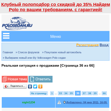
Клубный полоподбор со скидкой до 35% Найдем
Polo по вашим требованиям, с гарантией!
Меню
Регистрация
Вход
Главная
» Список форумов
» Покупаем новый автомобиль
» Выбираем новый или б/у Volkswagen Polo седан
Реальная ситуация с продажами [Страница
36
из
66
]
Поделиться…
36
На страницу
1
...
33
34
35
37
38
39
...
66
night1234
Добавлено:
04 янв 2011, 16:05