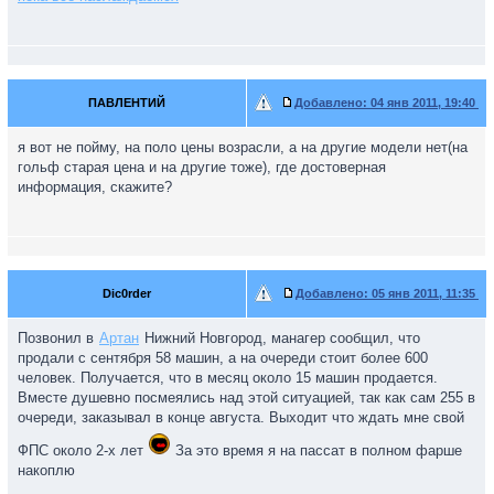
в срок.
3.Забрать деньги взять астру за 581 т.р.(скидки)-енжой 115 л.с.
в наличии??????? Плюс в подарок коврики и локера.
Всё сильнее склоняюсь к 3-му варианту.
А как бы кто поступил? Пишите.
Да менеджер сказал,что подоражание меня не коснётся-давно
ПАВЛЕНТИЙ
Добавлено:
04 янв 2011, 19:40
заказал.
я вот не пойму, на поло цены возрасли, а на другие модели нет(на
гольф старая цена и на другие тоже), где достоверная
информация, скажите?
Dic0rder
Добавлено:
05 янв 2011, 11:35
Позвонил в
Артан
Нижний Новгород, манагер сообщил, что
продали с сентября 58 машин, а на очереди стоит более 600
человек. Получается, что в месяц около 15 машин продается.
Вместе душевно посмеялись над этой ситуацией, так как сам 255 в
очереди, заказывал в конце августа. Выходит что ждать мне свой
ФПС около 2-х лет
За это время я на пассат в полном фарше
накоплю