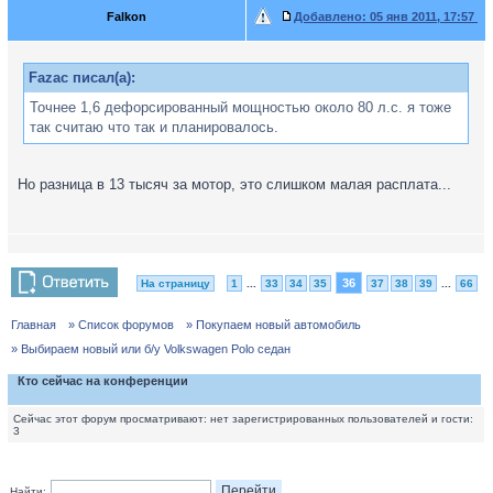
Falkon
Добавлено:
05 янв 2011, 17:57
Fazac писал(а):
Точнее 1,6 дефорсированный мощностью около 80 л.с. я тоже
так считаю что так и планировалось.
Но разница в 13 тысяч за мотор, это слишком малая расплата...
36
На страницу
1
...
33
34
35
37
38
39
...
66
Главная
» Список форумов
» Покупаем новый автомобиль
» Выбираем новый или б/у Volkswagen Polo седан
Кто сейчас на конференции
Сейчас этот форум просматривают: нет зарегистрированных пользователей и гости:
3
Найти: