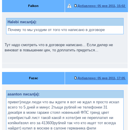
Falkon
Добавлено:
05 янв 2011, 15:02
Halebi писал(а):
Почему то мы уходим от того что написано в договоре
Тут надо смотреть что в договоре написано... Если дилер не
виноват в повышении цен, то доплатить придеться...
Fazac
Добавлено:
05 янв 2011, 17:05
asanton писал(а):
привет)люди люди что вы ждете я вот не ждал я просто искал
всего то 5 дней и минус 2тыщи рублей не телефонеи 31
декабря в моем гараже стоял новенький ФПС тренд цвет
серебристый лист такой какой я хотел)ия не переплатил ни
копйки!взял его за 413600рублей так что кто ищет тот всегда
найдет) купил в москве в салоне германика фили