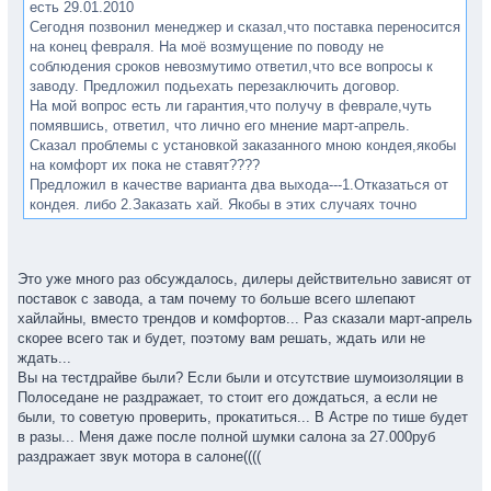
есть 29.01.2010
Сегодня позвонил менеджер и сказал,что поставка переносится
на конец февраля. На моё возмущение по поводу не
соблюдения сроков невозмутимо ответил,что все вопросы к
заводу. Предложил подьехать перезаключить договор.
На мой вопрос есть ли гарантия,что получу в феврале,чуть
помявшись, ответил, что лично его мнение март-апрель.
Сказал проблемы с установкой заказанного мною кондея,якобы
на комфорт их пока не ставят????
Предложил в качестве варианта два выхода---1.Отказаться от
кондея. либо 2.Заказать хай. Якобы в этих случаях точно
получу машину в феврале.
Как то всё смахивает на развод???? В общем очень не
нравится.
Это уже много раз обсуждалось, дилеры действительно зависят от
Для себя рассматриваю 3 варианта.
поставок с завода, а там почему то больше всего шлепают
1. Забить и ждать как заказал-глядишь,поняв что не развести и
хайлайны, вместо трендов и комфортов... Раз сказали март-апрель
поставят в срок.
скорее всего так и будет, поэтому вам решать, ждать или не
2. Плюнуть и соглашаться на хай,зато больше уверенности,что
ждать...
в срок.
Вы на тестдрайве были? Если были и отсутствие шумоизоляции в
3.Забрать деньги взять астру за 581 т.р.(скидки)-енжой 115 л.с.
Полоседане не раздражает, то стоит его дождаться, а если не
в наличии??????? Плюс в подарок коврики и локера.
были, то советую проверить, прокатиться... В Астре по тише будет
Всё сильнее склоняюсь к 3-му варианту.
в разы... Меня даже после полной шумки салона за 27.000руб
А как бы кто поступил? Пишите.
раздражает звук мотора в салоне((((
Да менеджер сказал,что подоражание меня не коснётся-давно
заказал.