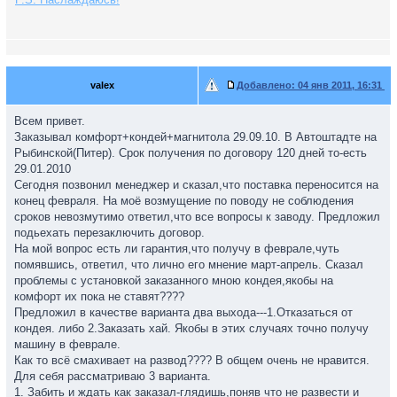
valex
Добавлено:
04 янв 2011, 16:31
Всем привет.
Заказывал комфорт+кондей+магнитола 29.09.10. В Автоштадте на
Рыбинской(Питер). Срок получения по договору 120 дней то-есть
29.01.2010
Сегодня позвонил менеджер и сказал,что поставка переносится на
конец февраля. На моё возмущение по поводу не соблюдения
сроков невозмутимо ответил,что все вопросы к заводу. Предложил
подьехать перезаключить договор.
На мой вопрос есть ли гарантия,что получу в феврале,чуть
помявшись, ответил, что лично его мнение март-апрель. Сказал
проблемы с установкой заказанного мною кондея,якобы на
комфорт их пока не ставят????
Предложил в качестве варианта два выхода---1.Отказаться от
кондея. либо 2.Заказать хай. Якобы в этих случаях точно получу
машину в феврале.
Как то всё смахивает на развод???? В общем очень не нравится.
Для себя рассматриваю 3 варианта.
1. Забить и ждать как заказал-глядишь,поняв что не развести и