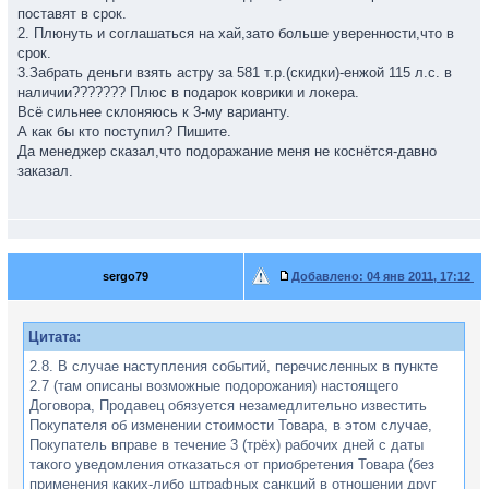
поставят в срок.
2. Плюнуть и соглашаться на хай,зато больше уверенности,что в
срок.
3.Забрать деньги взять астру за 581 т.р.(скидки)-енжой 115 л.с. в
наличии??????? Плюс в подарок коврики и локера.
Всё сильнее склоняюсь к 3-му варианту.
А как бы кто поступил? Пишите.
Да менеджер сказал,что подоражание меня не коснётся-давно
заказал.
sergo79
Добавлено:
04 янв 2011, 17:12
Цитата:
2.8. В случае наступления событий, перечисленных в пункте
2.7 (там описаны возможные подорожания) настоящего
Договора, Продавец обязуется незамедлительно известить
Покупателя об изменении стоимости Товара, в этом случае,
Покупатель вправе в течение 3 (трёх) рабочих дней с даты
такого уведомления отказаться от приобретения Товара (без
применения каких-либо штрафных санкций в отношении друг