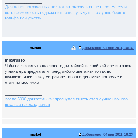
_________________
Для денег потраченных на этот автомобиль он не плох. Но если
есть возможность поднакопить еще чуть чуть, то лучше берите
гольфа или джетту.
markof
Добавлено:
04 янв 2011, 18:18
mikarusso
Я бы не сказал что шлепают одни хайлайны свой хай еле выгавкал
у манагера предлагали тренд либого цвета как то так по
шумоизоляции скажу устраивает вполне динамики погромче и
отлично мое имхо
_________________
после 5000 двигатель как проснулся тянуть стал лучше намного
пока все наслаждаемся
markof
Добавлено:
04 янв 2011, 18:23