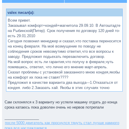
valex писал(а):
Всем привет.
Заказывал комфорт+кондей+магнитола 29.09.10. В Автоштадте
на Рыбинской(Питер). Срок получения по договору 120 дней то-
есть 29.01.2010
Сегодня позвонил менеджер и сказал,что поставка переносится
на конец февраля. На моё возмущение по поводу не
соблюдения сроков невозмутимо ответил,что все вопросы к
заводу. Предложил подьехать перезаключить договор.
На мой вопрос есть ли гарантия,что получу в феврале,чуть
помявшись, ответил, что лично его мнение март-апрель.
Сказал проблемы с установкой заказанного мною кондея,якобы
на комфорт их пока не ставят????
Предложил в качестве варианта два выхода---1.Отказаться от
кондея. либо 2.Заказать хай. Якобы в этих случаях точно
получу машину в феврале.
Как то всё смахивает на развод???? В общем очень не
Сам склонялся к 3 варианту но успели машину отдать до конца
нравится.
срока катаюсь пока доволен очень но нервов потрепали
Для себя рассматриваю 3 варианта.
1. Забить и ждать как заказал-глядишь,поняв что не развести и
_________________
поставят в срок.
после 5000 двигатель как проснулся тянуть стал лучше намного
2. Плюнуть и соглашаться на хай,зато больше уверенности,что
пока все наслаждаемся