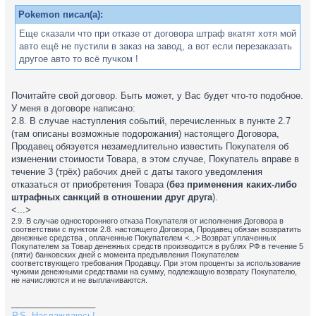
Pokemon писал(а):
Еще сказали что при отказе от договора штраф вкатят хотя мой
авто ещё не пустили в заказ на завод, а вот если перезаказать
другое авто то всё пучком !
Почитайте свой договор. Быть может, у Вас будет что-то подобное.
У меня в договоре написано:
2.8. В случае наступления событий, перечисленных в пункте 2.7
(там описаны возможные подорожания) настоящего Договора,
Продавец обязуется незамедлительно известить Покупателя об
изменении стоимости Товара, в этом случае, Покупатель вправе в
течение 3 (трёх) рабочих дней с даты такого уведомления
отказаться от приобретения Товара (
без применения каких-либо
штрафных санкций в отношении друг друга
).
<...>
2.9. В случае одностороннего отказа Покупателя от исполнения Договора в
соответствии с пунктом 2.8. настоящего Договора, Продавец обязан возвратить
денежные средства , оплаченные Покупателем <...> Возврат уплаченных
Покупателем за Товар денежных средств производится в рублях РФ в течение 5
(пяти) банковских дней с момента предъявления Покупателем
соответствующего требования Продавцу. При этом проценты за использование
чужими денежными средствами на сумму, подлежащую возврату Покупателю,
не начисляются и не выплачиваются.
_________________
P.S. Наслаждаюсь!