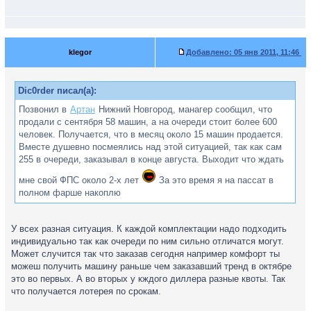
klegor
Добавлено:
05 янв 2011, 11:46
Dic0rder писал(а):
Позвонил в
Артан
Нижний Новгород, манагер сообщил, что
продали с сентября 58 машин, а на очереди стоит более 600
человек. Получается, что в месяц около 15 машин продается.
Вместе душевно посмеялись над этой ситуацией, так как сам
255 в очереди, заказывал в конце августа. Выходит что ждать
мне свой ФПС около 2-х лет
За это время я на пассат в
полном фарше накоплю
У всех разная ситуация. К каждой комплектации надо подходить
индивидуально так как очереди по ним сильно отличатся могут.
Может случится так что заказав сегодня например комфорт ты
можеш получить машину раньше чем заказавший тренд в октябре
это во первых. А во вторых у кждого диллера разные квоты. Так
что получается лотерея по срокам.