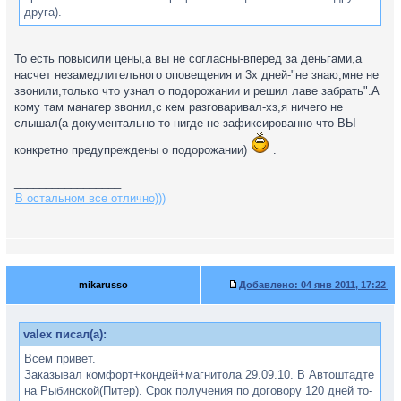
друга).
То есть повысили цены,а вы не согласны-вперед за деньгами,а
насчет незамедлительного оповещения и 3х дней-"не знаю,мне не
звонили,только что узнал о подорожании и решил лаве забрать".А
кому там манагер звонил,с кем разговаривал-хз,я ничего не
слышал(а документально то нигде не зафиксированно что ВЫ
конкретно предупреждены о подорожании)
.
_________________
В остальном все отлично)))
mikarusso
Добавлено:
04 янв 2011, 17:22
valex писал(а):
Всем привет.
Заказывал комфорт+кондей+магнитола 29.09.10. В Автоштадте
на Рыбинской(Питер). Срок получения по договору 120 дней то-