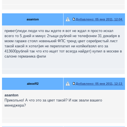
asanton
Добавлено:
05 янв 2011, 12:04
привет)люди люди что вы ждете я вот не ждал я просто искал
всего то 5 дней и минус 2тыщи рублей не телефонеи 31 декабря в
моем гараже стоял новенький ФПС тренд цвет серебристый лист
такой какой я хотел)ия не переплатил ни копйки!взял его за
413600рублей так что кто ищет тот всегда найдет) купил в москве в
салоне германика фили
alexxff2
Добавлено:
05 янв 2011, 12:13
asanton
Прикольно! А что это за цвет такой? И как звали вашего
менеджера?