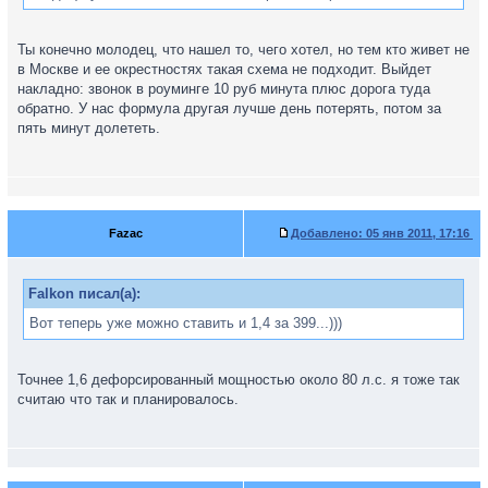
Ты конечно молодец, что нашел то, чего хотел, но тем кто живет не
в Москве и ее окрестностях такая схема не подходит. Выйдет
накладно: звонок в роуминге 10 руб минута плюс дорога туда
обратно. У нас формула другая лучше день потерять, потом за
пять минут долететь.
Fazac
Добавлено:
05 янв 2011, 17:16
Falkon писал(а):
Вот теперь уже можно ставить и 1,4 за 399...)))
Точнее 1,6 дефорсированный мощностью около 80 л.с. я тоже так
считаю что так и планировалось.