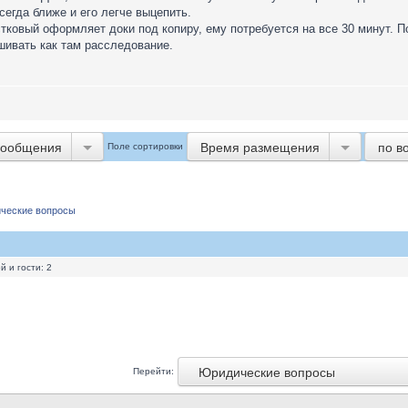
сегда ближе и его легче выцепить.
тковый оформляет доки под копиру, ему потребуется на все 30 минут. По
шивать как там расследование.
сообщения
Время размещения
по в
Поле сортировки
]
ческие вопросы
 и гости: 2
Юридические вопросы
Перейти: