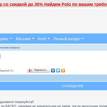
 со скидкой до 35% Найдем Polo по вашим требов
рвис
Магазин
Клуб
Личный раздел
ческие вопросы
]
Поделиться…
бщений: 9 ]
СООБЩЕНИЕ
одскажите пожалуйста!!
 по КАСКО, царапина не значительная на двери, после нескольких полир