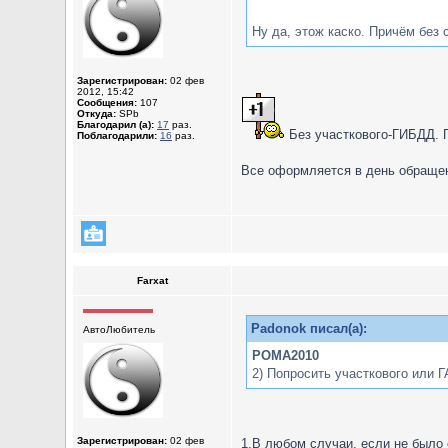
Ну да, этож каско. Причём без 
Зарегистрирован:
02 фев
2012, 15:42
Сообщения:
107
Откуда:
SPb
Благодарил (а):
17
раз.
Без участкового-ГИБДД. П
Поблагодарили:
16
раз.
Все оформляется в день обращен
Farxat
Padonok писал(а):
АвтоЛюбитель
POMA2010
2) Попросить участкового или Г
Зарегистрирован:
02 фев
1.В любом случаи, если не было 