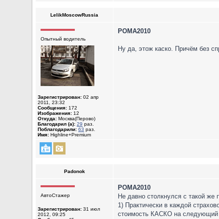
LelikMoscowRussia
POMA2010
Опытный водитель
Ну да, этож каско. Причём без сп
Зарегистрирован:
02 апр
2011, 23:32
Сообщения:
172
Изображения:
12
Откуда:
Москва(Перово)
Благодарил (а):
29
раз.
Поблагодарили:
63
раз.
Имя:
Highline+Premium
Padonok
POMA2010
АвтоСтажер
Не давно столкнулся с такой же 
1) Практически в каждой страхов
Зарегистрирован:
31 июл
стоимость КАСКО на следующий го
2012, 09:25