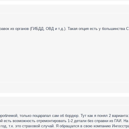
равок из органов (ГИБДД, ОВД и т.д.). Такая опция есть у большинства 
проблемой, только поцарапал сам об бордюр. Тут как я понял 2 варианта:
ой есть возможность отремонтировать 1-2 детали без справки из ГАИ. Н
д, т.к. это страховой случай. Я обращался в свою компанию Ингосстра