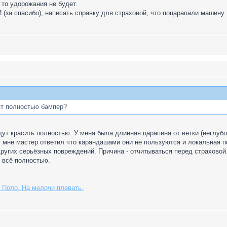
 то удорожания не будет.
И (за спасибо), написать справку для страховой, что поцарапали машину.
ят полностью бампер?
дут красить полностью. У меня была длинная царапина от ветки (неглубок
, мне мастер ответил что карандашами они не пользуются и локальная п
других серьёзных повреждений. Причина - отчитываться перед страховой
 всё полностью.
 Поло. На мелочи плевать.