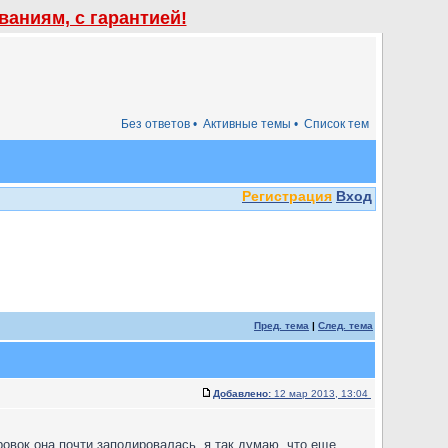
аниям, с гарантией!
Без ответов •
Активные темы •
Список тем
Регистрация
Вход
Пред. тема
|
След. тема
Добавлено:
12 мар 2013, 13:04
овок она почти заполировалась, я так думаю, что еще