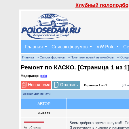
Клубный полоподбор
Главная
Список форумов
VW Polo
Се
Главная
» Список форумов
» Покупаем новый автомобиль
» Юриди
Ремонт по КАСКО. [Страница
1
из
1
Модератор:
polo
Страница
1
из
1
[ Соо
Версия для печати
АВТОР
Yorik289
Всем доброго времени суток!!! П
АвтоСтажер
Я обратился к дилеру с ремонтом