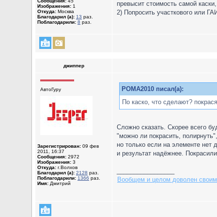
Сообщения:
45
превысит стоимость самой каски,
Изображения:
1
Откуда:
Москва
2) Попросить участкового или ГА
Благодарил (а):
13
раз.
Поблагодарили:
8
раз.
джиппер
POMA2010 писал(а):
АвтоГуру
По каско, что сделают? покрас
Сложно сказать. Скорее всего бу
"можно ли покрасить, полирнуть"
но только если на элементе нет 
Зарегистрирован:
09 фев
2011, 16:37
и результат надёжнее. Покрасили
Сообщения:
2972
Изображения:
3
Откуда:
г.Волхов
_________________
Благодарил (а):
2128
раз.
Поблагодарили:
1366
раз.
Вообщем и целом доволен своим
Имя:
Дмитрий