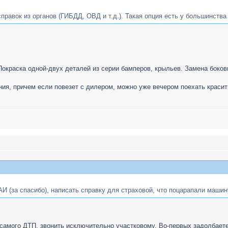
справок из органов (ГИБДД, ОВД и т.д.). Такая опция есть у большинства
окраска одной-двух деталей из серии бамперов, крыльев. Замена боковы
ия, причем если повезет с дилером, можно уже вечером поехать красит
АИ (за спасибо), написать справку для страховой, что поцарапали машин
самого ДТП, звонить исключительно участковому. Во-первых задолбаетес