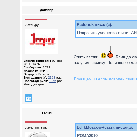
джиппер
Padonok писал(а):
АвтоГуру
Попросить участкового или ГАИ 
Опять взятки.
Блин да ско
Зарегистрирован:
09 фев
получил справку. Полиционер даж
2011, 16:37
Сообщения:
2972
Изображения:
3
_________________
Откуда:
г.Волхов
Благодарил (а):
2128
раз.
Вообщем и целом доволен своим
Поблагодарили:
1366
раз.
Имя:
Дмитрий
Farxat
LelikMoscowRussia писал(а):
АвтоЛюбитель
POMA2010