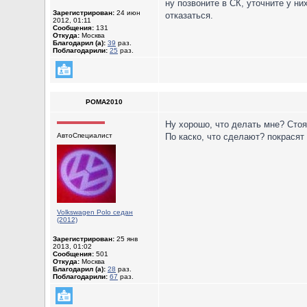
ну позвоните в СК, уточните у ни
Зарегистрирован:
24 июн
отказаться.
2012, 01:11
Сообщения:
131
Откуда:
Москва
Благодарил (а):
39
раз.
Поблагодарили:
25
раз.
POMA2010
Ну хорошо, что делать мне? Сто
АвтоСпециалист
По каско, что сделают? покрася
Volkswagen Polo седан
(2012)
Зарегистрирован:
25 янв
2013, 01:02
Сообщения:
501
Откуда:
Москва
Благодарил (а):
28
раз.
Поблагодарили:
67
раз.