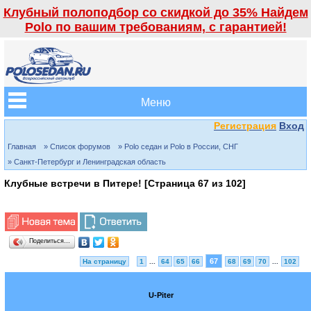
Клубный полоподбор со скидкой до 35% Найдем
Polo по вашим требованиям, с гарантией!
Меню
Регистрация
Вход
Главная
» Список форумов
» Polo седан и Polo в России, СНГ
» Санкт-Петербург и Ленинградская область
Клубные встречи в Питере! [Страница
67
из
102
]
Поделиться…
67
На страницу
1
...
64
65
66
68
69
70
...
102
U-Piter