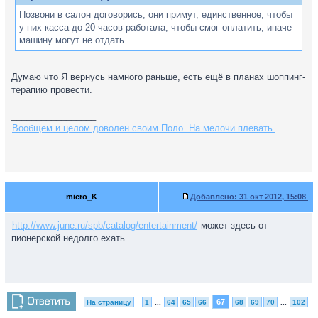
Позвони в салон договорись, они примут, единственное, чтобы
у них касса до 20 часов работала, чтобы смог оплатить, иначе
машину могут не отдать.
Думаю что Я вернусь намного раньше, есть ещё в планах шоппинг-
терапию провести.
_________________
Вообщем и целом доволен своим Поло. На мелочи плевать.
micro_K
Добавлено:
31 окт 2012, 15:08
http://www.june.ru/spb/catalog/entertainment/
может здесь от
пионерской недолго ехать
67
На страницу
1
...
64
65
66
68
69
70
...
102