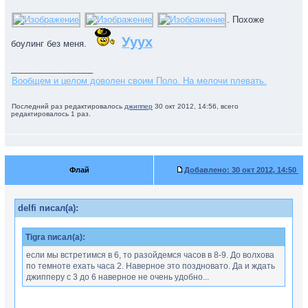
. Похоже
Ууух
боулинг без меня.
_________________
Вообщем и целом доволен своим Поло. На мелочи плевать.
Последний раз редактировалось
джиппер
30 окт 2012, 14:56, всего
редактировалось 1 раз.
Флай
Добавлено:
30 окт 2012, 14:50
delfi писал(а):
Tigra писал(а):
если мы встретимся в 6, то разойдемся часов в 8-9. До волхова
по темноте ехать часа 2. Наверное это поздновато. Да и ждать
джипперу с 3 до 6 наверное не очень удобно...