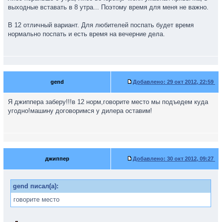
выходные вставать в 8 утра... Поэтому время для меня не важно.
В 12 отличный вариант. Для любителей поспать будет время
нормально поспать и есть время на вечерние дела.
gend
Добавлено:
29 окт 2012, 22:59
Я джиппера заберу!!!в 12 норм,говорите место мы подъедем куда
угодно!машину договоримся у дилера оставим!
джиппер
Добавлено:
30 окт 2012, 09:27
gend писал(а):
говорите место