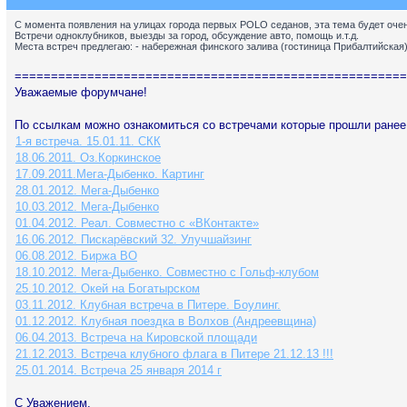
С момента появления на улицах города первых POLO седанов, эта тема будет очен
Встречи одноклубников, выезды за город, обсуждение авто, помощь и.т.д.
Места встреч предлегаю: - набережная финского залива (гостиница Прибалтийская)
======================================================
Уважаемые форумчане!
По ссылкам можно ознакомиться со встречами которые прошли ранее
1-я встреча. 15.01.11. СКК
18.06.2011. Оз.Коркинское
17.09.2011.Мега-Дыбенко. Картинг
28.01.2012. Мега-Дыбенко
10.03.2012. Мега-Дыбенко
01.04.2012. Реал. Совместно с «ВКонтакте»
16.06.2012. Пискарёвский 32. Улучшайзинг
06.08.2012. Биржа ВО
18.10.2012. Мега-Дыбенко. Совместно с Гольф-клубом
25.10.2012. Окей на Богатырском
03.11.2012. Клубная встреча в Питере. Боулинг.
01.12.2012. Клубная поездка в Волхов (Андреевщина)
06.04.2013. Встреча на Кировской площади
21.12.2013. Встреча клубного флага в Питере 21.12.13 !!!
25.01.2014. Встреча 25 января 2014 г
С Уважением,