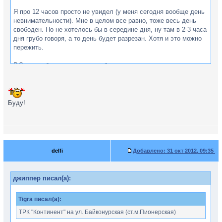
Я про 12 часов просто не увидел (у меня сегодня вообще день
невнимательности). Мне в целом все равно, тоже весь день
свободен. Но не хотелось бы в середине дня, ну там в 2-3 часа
дня грубо говоря, а то день будет разрезан. Хотя и это можно
пережить.
P.S. продублирую список, чтобы не затерялся
В боулинг на 3 число (суббота)
1. Tigra
2. Delfi (+1?)
Буду!
3. джиппер
4. Флай
5. Назгулик ?
6. Gend ?
delfi
Добавлено:
31 окт 2012, 09:35
джиппер писал(а):
Tigra писал(а):
ТРК "Континент" на ул. Байконурская (ст.м.Пионерская)