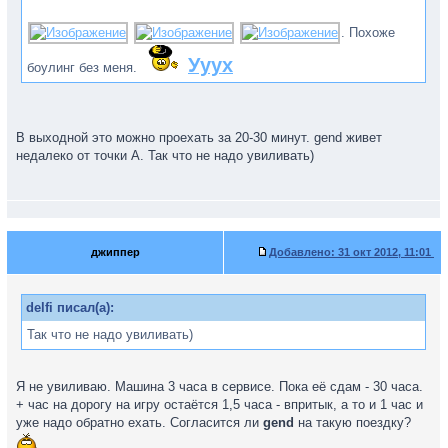
. Похоже
Ууух
боулинг без меня.
В выходной это можно проехать за 20-30 минут. gend живет
недалеко от точки А. Так что не надо увиливать)
джиппер
Добавлено:
31 окт 2012, 11:01
delfi писал(а):
Так что не надо увиливать)
Я не увиливаю. Машина 3 часа в сервисе. Пока её сдам - 30 часа.
+ час на дорогу на игру остаётся 1,5 часа - впритык, а то и 1 час и
уже надо обратно ехать. Согласится ли
gend
на такую поездку?