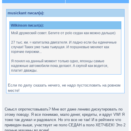
musickant писал(а):
Wilkinson писал(а):
Мой дружеский совет. Бегите от polo седан как можно дальше)
27 тыс. км. = капиталка двигателя. И ладно если бы единичные
случаи! Таких уже тьма тьмущая. И поршневые меняют как
горячие пирожки...
Я понял на данный момент только одно, японцы самые
надежные автомобили пока делают. А скупой как водится,
платит дважды.
Если по делу сказать нечего, не надо пустословить на ровном
месте!
Могу опротестовать любой ваш аргумент на счёт Поло!
Смысл опротестовывать? Мне вот даже лениво дискутировать по
этому поводу. Я все понимаю, мало денег, кредиты, и вдруг VW! Я
тоже так думал и радовался. Но это все не так! И в рейтинге что
приведен выше, участвует не поло СЕДАН а поло ХЕТЧБЕК! Это 2
разные машины во всем!