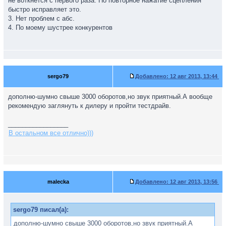
не воткнется с первого раза. Но повторное нажатие сцепления
быстро исправляет это.
3. Нет проблем с абс.
4. По моему шустрее конкурентов
sergo79
Добавлено:
12 авг 2013, 13:44
дополню-шумно свыше 3000 оборотов,но звук приятный.А вообще
рекомендую заглянуть к дилеру и пройти тестдрайв.
_________________
В остальном все отлично)))
malecka
Добавлено:
12 авг 2013, 13:56
sergo79 писал(а):
дополню-шумно свыше 3000 оборотов,но звук приятный.А