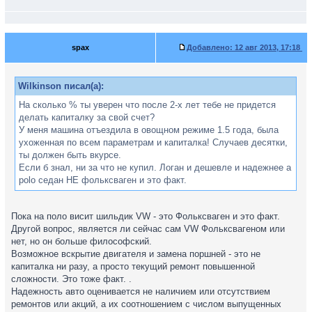
spax
Добавлено:
12 авг 2013, 17:18
Wilkinson писал(а):
На сколько % ты уверен что после 2-х лет тебе не придется
делать капиталку за свой счет?
У меня машина отъездила в овощном режиме 1.5 года, была
ухоженная по всем параметрам и капиталка! Случаев десятки,
ты должен быть вкурсе.
Если б знал, ни за что не купил. Логан и дешевле и надежнее а
polo седан НЕ фольксваген и это факт.
Пока на поло висит шильдик VW - это Фольксваген и это факт.
Другой вопрос, является ли сейчас сам VW Фольксвагеном или
нет, но он больше философский.
Возможное вскрытие двигателя и замена поршней - это не
капиталка ни разу, а просто текущий ремонт повышенной
сложности. Это тоже факт. .
Надежность авто оценивается не наличием или отсутствием
ремонтов или акций, а их соотношением с числом выпущенных