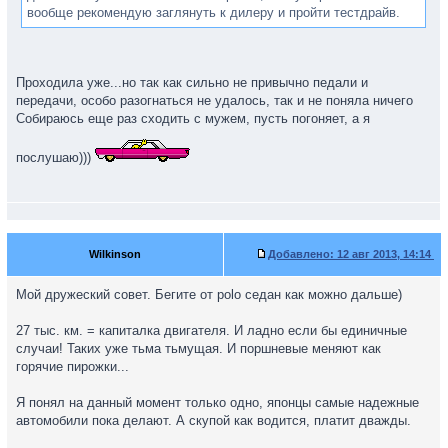
вообще рекомендую заглянуть к дилеру и пройти тестдрайв.
Проходила уже...но так как сильно не привычно педали и
передачи, особо разогнаться не удалось, так и не поняла ничего
Собираюсь еще раз сходить с мужем, пусть погоняет, а я
послушаю)))
Wilkinson
Добавлено:
12 авг 2013, 14:14
Мой дружеский совет. Бегите от polo седан как можно дальше)
27 тыс. км. = капиталка двигателя. И ладно если бы единичные
случаи! Таких уже тьма тьмущая. И поршневые меняют как
горячие пирожки...
Я понял на данный момент только одно, японцы самые надежные
автомобили пока делают. А скупой как водится, платит дважды.