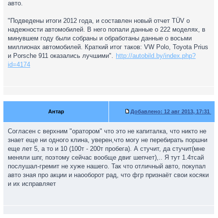
авто.
"Подведены итоги 2012 года, и составлен новый отчет TÜV о
надежности автомобилей. В него попали данные о 222 моделях, в
минувшем году были собраны и обработаны данные о восьми
миллионах автомобилей. Краткий итог таков: VW Polo, Toyota Prius
и Porsche 911 оказались лучшими".
http://autobild.by/index.php?
id=4174
Антар
Добавлено:
12 авг 2013, 17:31
Согласен с верхним "оратором" что это не капиталка, что никто не
знает еще ни одного клина, уверен,что могу не перебирать поршни
еще лет 5, а то и 10 (100т - 200т пробега). А стучит, да стучит(мне
меняли шпг, поэтому сейчас вообще двиг шепчет),.. Я тут 1.4тсай
послушал-гремит не хуже нашего. Так что отличный авто, покупал
авто зная про акции и наооборот рад, что фгр признаёт свои косяки
и их исправляет