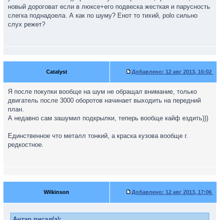
новый дороговат если в люксе+его подвеска жесткая и парусность
слегка поднадоела. А как по шуму? Енот то тихий, polo сильно
слух режет?
Catalyst
Добавлено:
12 авг 2013, 16:02
Я после покупки вообще на шум не обращал внимание, только
двигатель после 3000 оборотов начинает выходить на передний
план.
А недавно сам зашумил подкрылки, теперь вообще кайф ездить)))
Единственное что металл тонкий, а краска кузова вообще г.
редкостное.
Wilkinson
Добавлено:
12 авг 2013, 17:06
Антар писал(а):