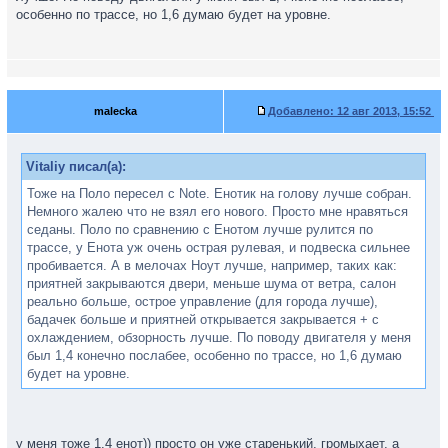
особенно по трассе, но 1,6 думаю будет на уровне.
malecka
Добавлено:
12 авг 2013, 15:52
Vitaliy писал(а):
Тоже на Поло пересел с Note. Енотик на голову лучше собран.
Немного жалею что не взял его нового. Просто мне нравяться
седаны. Поло по сравнению с Енотом лучше рулится по
трассе, у Енота уж очень острая рулевая, и подвеска сильнее
пробивается. А в мелочах Ноут лучше, например, таких как:
приятней закрываются двери, меньше шума от ветра, салон
реально больше, острое управление (для города лучше),
бадачек больше и приятней открывается закрывается + с
охлаждением, обзорность лучше. По поводу двигателя у меня
был 1,4 конечно послабее, особенно по трассе, но 1,6 думаю
будет на уровне.
у меня тоже 1.4 енот)) просто он уже старенький, громыхает, а