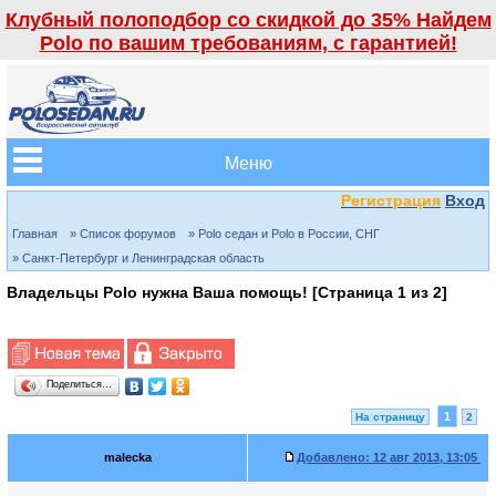
Клубный полоподбор со скидкой до 35% Найдем
Polo по вашим требованиям, с гарантией!
Меню
Регистрация
Вход
Главная
» Список форумов
» Polo седан и Polo в России, СНГ
» Санкт-Петербург и Ленинградская область
Владельцы Polo нужна Ваша помощь! [Страница
1
из
2
]
Поделиться…
1
На страницу
2
malecka
Добавлено:
12 авг 2013, 13:05