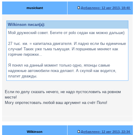
musickant
Добавлено:
12 авг 2013, 18:40
Wilkinson писал(а):
Мой дружеский совет. Бегите от polo седан как можно дальше)
27 тыс. км. = капиталка двигателя. И ладно если бы единичные
случаи! Таких уже тьма тьмущая. И поршневые меняют как
горячие пирожки...
Я понял на данный момент только одно, японцы самые
надежные автомобили пока делают. А скупой как водится,
платит дважды.
Если по делу сказать нечего, не надо пустословить на ровном
месте!
Могу опротестовать любой ваш аргумент на счёт Поло!
Wilkinson
Добавлено:
12 авг 2013, 22:34