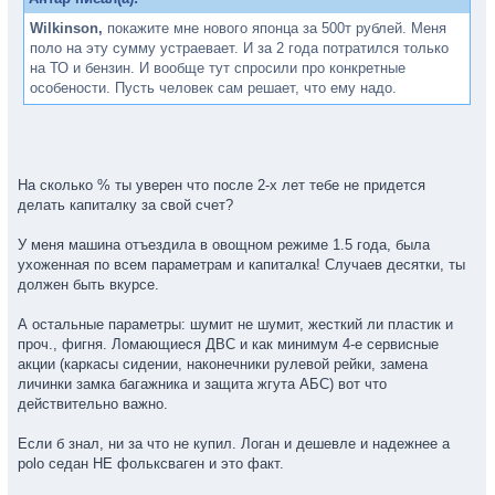
Wilkinson,
покажите мне нового японца за 500т рублей. Меня
поло на эту сумму устраевает. И за 2 года потратился только
на ТО и бензин. И вообще тут спросили про конкретные
особености. Пусть человек сам решает, что ему надо.
На сколько % ты уверен что после 2-х лет тебе не придется
делать капиталку за свой счет?
У меня машина отъездила в овощном режиме 1.5 года, была
ухоженная по всем параметрам и капиталка! Случаев десятки, ты
должен быть вкурсе.
А остальные параметры: шумит не шумит, жесткий ли пластик и
проч., фигня. Ломающиеся ДВС и как минимум 4-е сервисные
акции (каркасы сидении, наконечники рулевой рейки, замена
личинки замка багажника и защита жгута АБС) вот что
действительно важно.
Если б знал, ни за что не купил. Логан и дешевле и надежнее а
polo седан НЕ фольксваген и это факт.