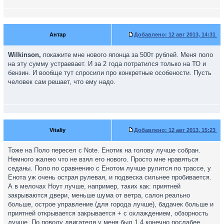
Антар
Добавлено:
12 авг 2013, 14:31
Wilkinson,
покажите мне нового японца за 500т рублей. Меня поло
на эту сумму устраевает. И за 2 года потратился только на ТО и
бензин. И вообще тут спросили про конкретные особености. Пусть
человек сам решает, что ему надо.
Vitaliy
Добавлено:
12 авг 2013, 15:23
Тоже на Поло пересел с Note. Енотик на голову лучше собран.
Немного жалею что не взял его нового. Просто мне нравяться
седаны. Поло по сравнению с Енотом лучше рулится по трассе, у
Енота уж очень острая рулевая, и подвеска сильнее пробивается.
А в мелочах Ноут лучше, например, таких как: приятней
закрываются двери, меньше шума от ветра, салон реально
больше, острое управление (для города лучше), бадачек больше и
приятней открывается закрывается + с охлаждением, обзорность
лучше. По поводу двигателя у меня был 1,4 конечно послабее,