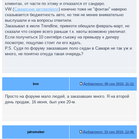
клиентах, от части по этому и отказался от сандеро.
VW (
Самарские автомобили
) конечно тоже не "фонтан" наверно
сказывается бюджетность авто, но тем не менее внимательно
выслушали и на вопросы ответили.
Заказывал в июле Trendline, привезти обещали февраль-март, но
сказали что скорее всего раньше т.к. квоты возможно увеличат.
Если получиться 10 сентября съезжу на премьеру к дилеру
посмотрю, пощупаю стоит ли его ждать.
P.S. Судя по форуму заказавших поло седан в Самаре не так уж и
много, не понятно откуда такая очередь?
bvv
Добавлено:
06 сен 2010, 11:12
Просто на форуме мало людей, а заказавших много. Я на второй
день продаж, 16 июня, был уже 20-м.
jahsmoker
Добавлено:
15 сен 2010, 12:46