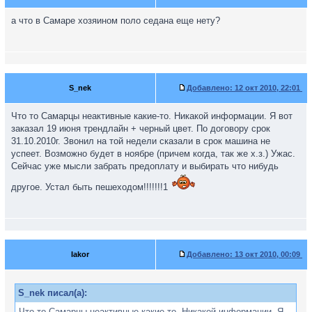
а что в Самаре хозяином поло седана еще нету?
S_nek
Добавлено:
12 окт 2010, 22:01
Что то Самарцы неактивные какие-то. Никакой информации. Я вот
заказал 19 июня трендлайн + черный цвет. По договору срок
31.10.2010г. Звонил на той недели сказали в срок машина не
успеет. Возможно будет в ноябре (причем когда, так же х.з.) Ужас.
Сейчас уже мысли забрать предоплату и выбирать что нибудь
другое. Устал быть пешеходом!!!!!!!1
Iakor
Добавлено:
13 окт 2010, 00:09
S_nek писал(а):
Что то Самарцы неактивные какие-то. Никакой информации. Я