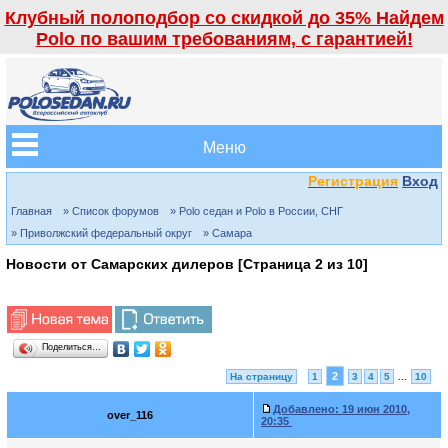
Клубный полоподбор со скидкой до 35% Найдем
Polo по вашим требованиям, с гарантией!
Меню
Регистрация
Вход
Главная
» Список форумов
» Polo седан и Polo в России, СНГ
» Приволжский федеральный округ
» Самара
Новости от Самарских дилеров [Страница
2
из
10
]
Поделиться…
2
На страницу
1
3
4
5
...
10
Добавлено:
19 июн 2010,
over_116
20:35