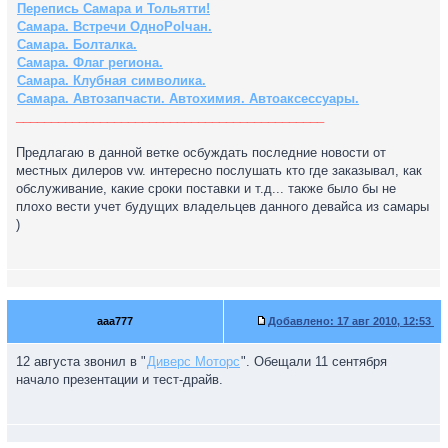
Перепись Самара и Тольятти!
Самара. Встречи ОдноPolчан.
Самара. Болталка.
Самара. Флаг региона.
Самара. Клубная символика.
Самара. Автозапчасти. Автохимия. Автоаксессуары.
____________________________________________
Предлагаю в данной ветке осбуждать последние новости от
местных дилеров vw. интересно послушать кто где заказывал, как
обслуживание, какие сроки поставки и т.д... также было бы не
плохо вести учет будущих владельцев данного девайса из самары
)
aaa777
Добавлено:
17 авг 2010, 12:53
12 августа звонил в "
Диверс Моторс
". Обещали 11 сентября
начало презентации и тест-драйв.