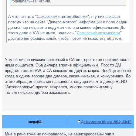
"официальнее" что-ли.
А что ни так с "Самарскими автомобилями", я у них заказал
потому что на сайте "Диверс-моторс" информации о поло седан
до сих пор нет, вот и подумал что они менее официальные. До
этого дело с VW не имел, надеюсь "
Самарские автомобили
"
достаточно официальные, чтобы потом не пожалеть об этом.
У меня лично никаких претензий к СА нет, просто не приходилось с
ними общаться. Оба дилера вполне официальные. Просто ДМ
продает только VW, а СА множество других марок. Вообще хорошо
когда в одном городе два дилера, какая-никакая, а конкуренция. До
этого обращал внимание на sandero, ощущение, что дилер RENO
"Автоповолжье" просто зажрался, многие предпочитали у
Тольяттинского дилера заказывать.
sergej81
Добавлено:
03 сен 2010, 23:47
Мне в рено тоже не понравилось, не заинтересованы они в