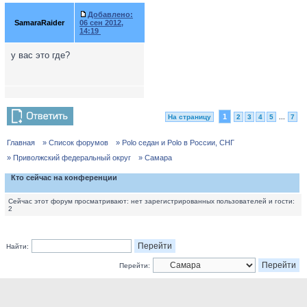
Добавлено:
SamaraRaider
06 сен 2012,
14:19
у вас это где?
1
На страницу
2
3
4
5
...
7
Главная
» Список форумов
» Polo седан и Polo в России, СНГ
» Приволжский федеральный округ
» Самара
Кто сейчас на конференции
Сейчас этот форум просматривают: нет зарегистрированных пользователей и гости:
2
Найти:
Перейти: