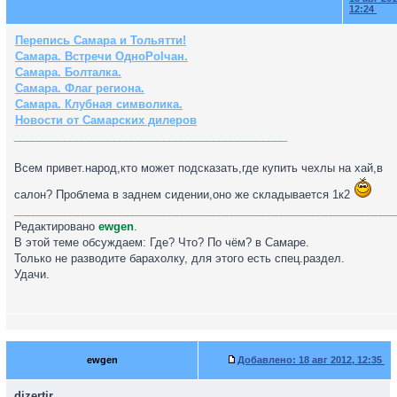
12:24
Перепись Самара и Тольятти!
Самара. Встречи ОдноPolчан.
Самара. Болталка.
Самара. Флаг региона.
Самара. Клубная символика.
Новости от Самарских дилеров
____________________________________________
Всем привет.народ,кто может подсказать,где купить чехлы на хай,в
салон? Проблема в заднем сидении,оно же складывается 1к2
_____________________________________________________________
Редактировано
ewgen
.
В этой теме обсуждаем: Где? Что? По чём? в Самаре.
Только не разводите барахолку, для этого есть спец.раздел.
Удачи.
ewgen
Добавлено:
18 авг 2012, 12:35
dizertir