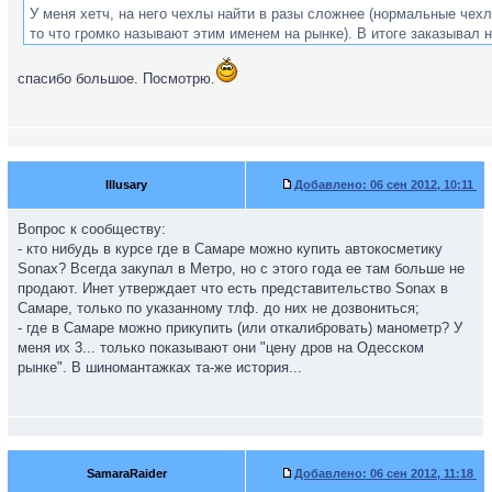
У меня хетч, на него чехлы найти в разы сложнее (нормальные чехл
то что громко называют этим именем на рынке). В итоге заказывал 
https://polosedan.ru/forum/go.php?http:/ ... /index.php
предварительно
уточнив материал, цвет и т.д. Вчера установил... качеством вполне
спасибо большое. Посмотрю.
доволен.
Illusary
Добавлено:
06 сен 2012, 10:11
Вопрос к сообществу:
- кто нибудь в курсе где в Самаре можно купить автокосметику
Sonax? Всегда закупал в Метро, но с этого года ее там больше не
продают. Инет утверждает что есть представительство Sonax в
Самаре, только по указанному тлф. до них не дозвониться;
- где в Самаре можно прикупить (или откалибровать) манометр? У
меня их 3... только показывают они "цену дров на Одесском
рынке". В шиномантажках та-же история...
SamaraRaider
Добавлено:
06 сен 2012, 11:18