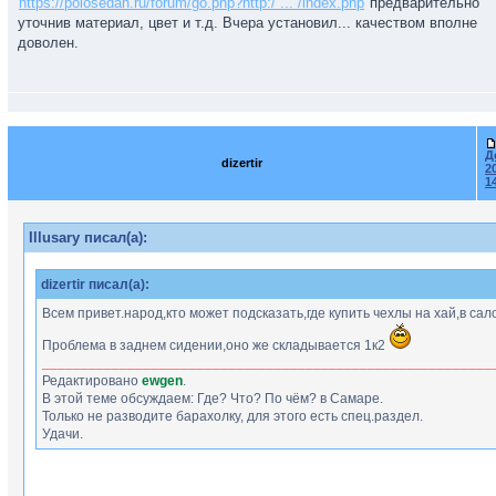
https://polosedan.ru/forum/go.php?http:/ ... /index.php
предварительно
уточнив материал, цвет и т.д. Вчера установил... качеством вполне
доволен.
Д
dizertir
2
1
Illusary писал(а):
dizertir писал(а):
Всем привет.народ,кто может подсказать,где купить чехлы на хай,в сал
Проблема в заднем сидении,оно же складывается 1к2
__________________________________________________________
Редактировано
ewgen
.
В этой теме обсуждаем: Где? Что? По чём? в Самаре.
Только не разводите барахолку, для этого есть спец.раздел.
Удачи.