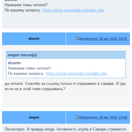
Название темы читали?
По вашему вопросу:
https://shop.polosedan.ru/index.php
dizertir
Добавлено:
18 авг 2012, 13:37
ewgen писал(а):
dizertir
Название темы читали?
По вашему вопросу:
https://shop.polosedan.ru/index.php
да,читали. Спасибо за ссылку,только я спрашивал в самаре. И где
если не в этой теме,спрашивать?
ewgen
Добавлено:
18 авг 2012, 13:42
Посмотрел. И правда негде. Активность клуба в Самаре стремится