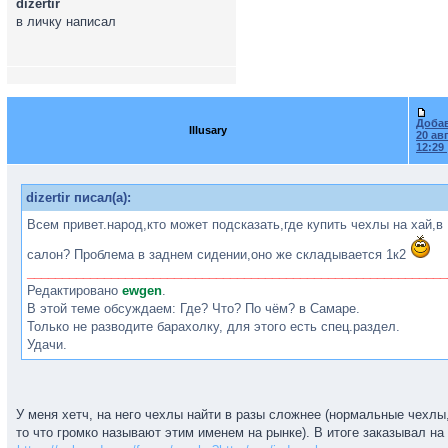
dizertir
в личку написал
Доба
Illusary
20 авг
12:29
dizertir писал(а):
Всем привет.народ,кто может подсказать,где купить чехлы на хай,в
салон? Проблема в заднем сидении,оно же складывается 1к2
____________________________________________________________
Редактировано
ewgen
.
В этой теме обсуждаем: Где? Что? По чём? в Самаре.
Только не разводите барахолку, для этого есть спец.раздел.
Удачи.
У меня хетч, на него чехлы найти в разы сложнее (нормальные чехлы,
то что громко называют этим именем на рынке). В итоге заказывал на