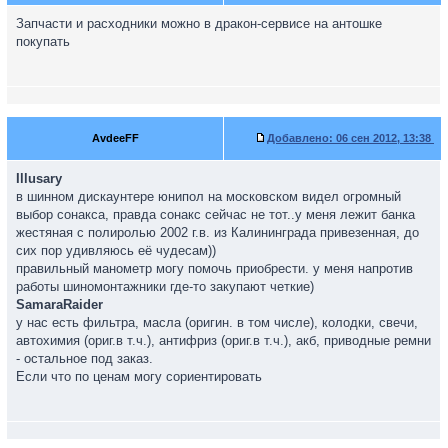
Запчасти и расходники можно в дракон-сервисе на антошке
покупать
AvdeeFF
Добавлено:
06 сен 2012, 13:38
Illusary
в шинном дискаунтере юнипол на московском видел огромный
выбор сонакса, правда сонакс сейчас не тот..у меня лежит банка
жестяная с полиролью 2002 г.в. из Калининграда привезенная, до
сих пор удивляюсь её чудесам))
правильный манометр могу помочь приобрести. у меня напротив
работы шиномонтажники где-то закупают четкие)
SamaraRaider
у нас есть фильтра, масла (оригин. в том числе), колодки, свечи,
автохимия (ориг.в т.ч.), антифриз (ориг.в т.ч.), акб, приводные ремни
- остальное под заказ.
Если что по ценам могу сориентировать