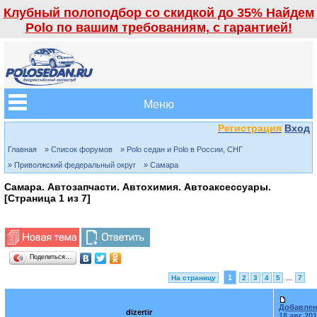
Клубный полоподбор со скидкой до 35% Найдем
Polo по вашим требованиям, с гарантией!
Меню
Регистрация
Вход
Главная
» Список форумов
» Polo седан и Polo в России, СНГ
» Приволжский федеральный округ
» Самара
Самара. Автозапчасти. Автохимия. Автоаксессуары.
[Страница
1
из
7
]
Поделиться…
1
На страницу
2
3
4
5
...
7
Добавлен
dizertir
18 авг 201