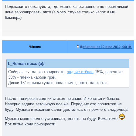
Подскажите пожалуйста, где можно качественно и по приемлимой
цене забронировать авто (в моем случае только капот и мб
бампера)
Чёнкин
Добавлено:
10 июл 2012, 06:19
L_Roman писал(а):
Собираюсь только тонировать,
задние стёкла
15%, передние
35% - плёнка карбон грэй.
Диски 15" и шины куплю после зимы, пока только так.
Насчет тонировки задних стекол не знаю. И хочется и боязно.
Наверно задние затонирую все же. Передние сто процентов не
буду. Музыка и кожаный салон достались от прежнего владельца.
Музыка меня вполне устраивает, менять не буду. Кожа тоже
Вот литье хочу приобрести..