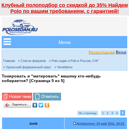
Клубный полоподбор со скидкой до 35% Найдем
Polo по вашим требованиям, с гарантией!
Меню
Регистрация
Вход
Главная
» Список форумов
» Polo седан и Polo в России, СНГ
» Уральский федеральный округ
» Челябинск
Тонировать и "матировать" машину кто-нибудь
собирается? [Страница
5
из
5
]
Поделиться…
5
На страницу
1
2
3
4
Junik
Добавлено:
24 май 2011, 19:23