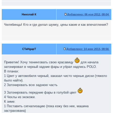
Николай К
Добавлено:
06 ноя 2012, 08:04
Челябинцы! Кто и где делал шумку, цены какие и как впечатления?
CTaHgapT
Добавлено:
14 июн 2013, 08:56
Приветик! Хочу тюнинговать свою красавицу
для начала
затонировал в черный задние фары и убрал надпись POLO.
В планах:
1 Цвет у автомобиля черный, заказал чисто черные диски (тяжело
было найти).
2 Затонировать всю заднюю часть
3 Затонировать передние фары в голубой цвет
4 Чехлы из экокожи.
К зиме:
1 Поставить сигнализацию (пока езжу без нее, машина
застрахована)