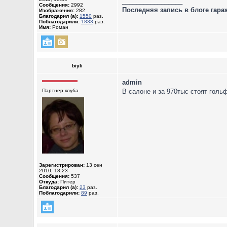
_________________
Сообщения:
2992
Последняя запись в блоге гара
Изображения:
282
Благодарил (а):
1550
раз.
Поблагодарили:
1833
раз.
Имя:
Роман
biyli
admin
Партнер клуба
В салоне и за 970тыс стоят голь
Зарегистрирован:
13 сен
2010, 18:23
Сообщения:
537
Откуда:
Питер
Благодарил (а):
23
раз.
Поблагодарили:
89
раз.