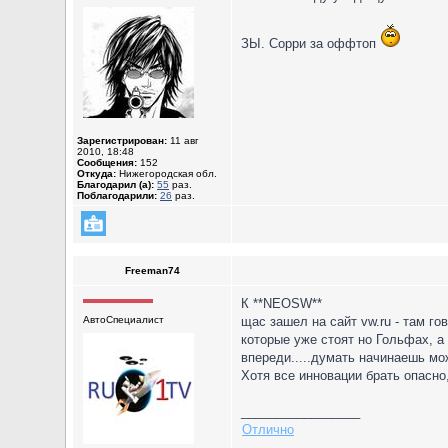
ЗЫ. Сорри за оффтоп
Зарегистрирован:
11 авг
2010, 18:48
Сообщения:
152
Откуда:
Нижегородская обл.
Благодарил (а):
55
раз.
Поблагодарили:
26
раз.
Freeman74
К **NEOSW**
АвтоСпециалист
щас зашел на сайт vw.ru - там го
которые уже стоят но Гольфах, а
впереди.....думать начинаешь мож
Хотя все инновации брать опасно,
_________________
Отлично