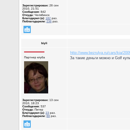
Зарегистрирован:
26 сен
2010, 21:51
Сообщения:
842
Откуда:
Челябинск
Благодарил (а):
182
раз.
Поблагодарили:
236
раз.
biyli
http://www.bezrulya.ru/cars/kia/20
Партнер клуба
За такие деньги можно и Golf купи
Зарегистрирован:
13 сен
2010, 18:23
Сообщения:
537
Откуда:
Питер
Благодарил (а):
23
раз.
Поблагодарили:
89
раз.