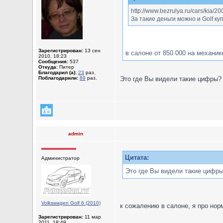
http://www.bezrulya.ru/cars/kia/2
За такие деньги можно и Golf куп
Зарегистрирован:
13 сен
в салоне от 850 000 на механике
2010, 18:23
Сообщения:
537
Откуда:
Питер
Благодарил (а):
23
раз.
Поблагодарили:
89
раз.
Это где Вы видели такие цифры
admin
Цитата:
Администратор
Это где Вы видели такие цифр
Volkswagen Golf 6 (2010)
к сожалению в салоне, я про нор
Зарегистрирован:
11 мар
2011, 18:49