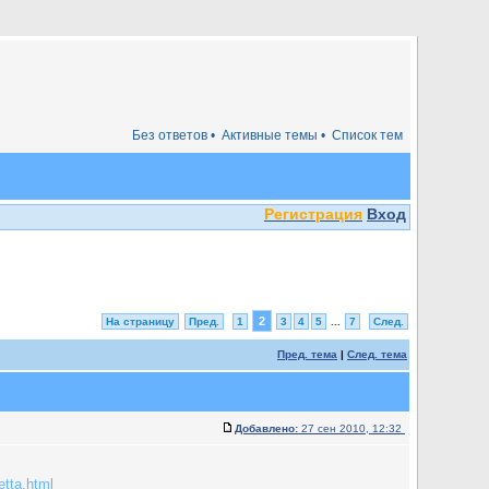
Без ответов •
Активные темы •
Список тем
Регистрация
Вход
2
На страницу
Пред.
1
3
4
5
...
7
След.
Пред. тема
|
След. тема
Добавлено:
27 сен 2010, 12:32
etta.html