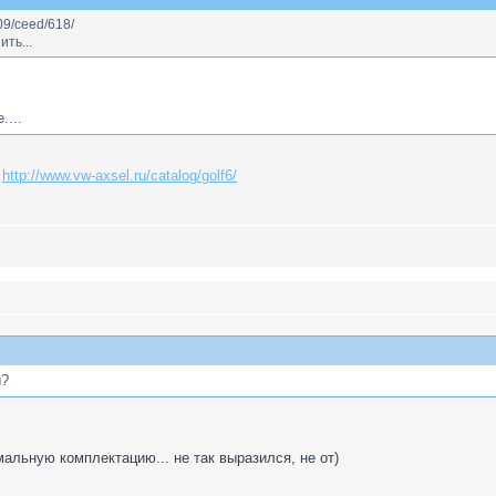
009/ceed/618/
ить...
....
?
http://www.vw-axsel.ru/catalog/golf6/
ы?
мальную комплектацию... не так выразился, не от)