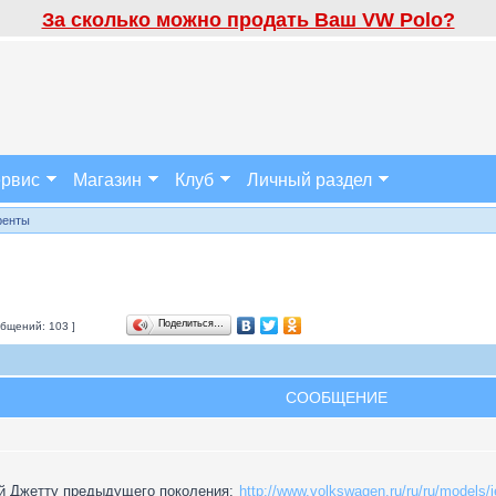
За сколько можно продать Ваш VW Polo?
рвис
Магазин
Клуб
Личный раздел
ренты
Поделиться…
бщений: 103 ]
СООБЩЕНИЕ
ой Джетту предыдущего поколения:
http://www.volkswagen.ru/ru/ru/models/j