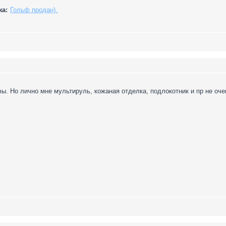
жа:
Гольф продан).
фы. Но лично мне мультируль, кожаная отделка, подлокотник и пр не оч