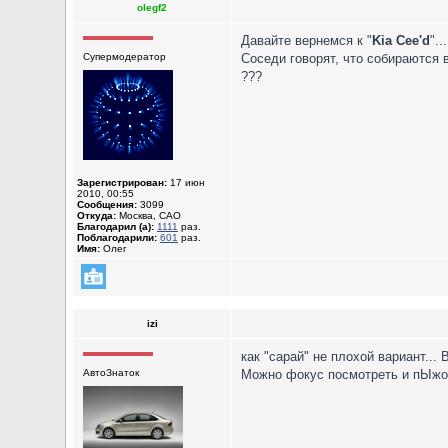
olegf2
Давайте вернемся к "
Kia Cee'd
"...
Супермодератор
Соседи говорят, что собираются в
???
Зарегистрирован:
17 июн
2010, 00:55
Сообщения:
3099
Откуда:
Москва, САО
Благодарил (а):
1111
раз.
Поблагодарили:
601
раз.
Имя:
Олег
izi
как "сарай" не плохой вариант... 
АвтоЗнаток
Можно фокус посмотреть и пЫжо 3