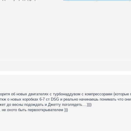
воритя об новых двигателях с турбонаддувом с компрессорами (которые по
 ткж о новых коробках 6-7 ст DSG и реально начинаешь понимать что он
ет до весны подождать и Джетту поголядеть....))))
 не охото быть первооткрывателем )))