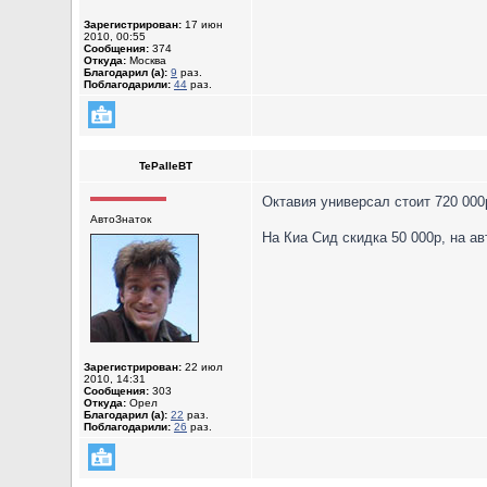
Зарегистрирован:
17 июн
2010, 00:55
Сообщения:
374
Откуда:
Москва
Благодарил (а):
9
раз.
Поблагодарили:
44
раз.
TePaIIeBT
Октавия универсал стоит 720 000
АвтоЗнаток
На Киа Сид скидка 50 000р, на ав
Зарегистрирован:
22 июл
2010, 14:31
Сообщения:
303
Откуда:
Орел
Благодарил (а):
22
раз.
Поблагодарили:
26
раз.