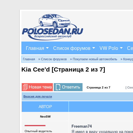
Главная
Список форумов
VW Polo
Се
Главная
» Список форумов
» Покупаем новый автомобиль
» Конку
Kia Cee'd [Страница
2
из
7
]
Страница
2
из
7
[ Соо
Версия для печати
АВТОР
NeoSW
Freeman74
Опытный водитель
Я имел в виду уходящую на пок