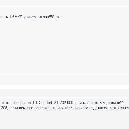
зять 1,6МКП универсал за 650т.р...
Вот только цена от 1.6 Comfort MТ 702 900. или машинка Б.у., скидки??
08, если немного напрячся, то и октавия совсем рядышком, а это совсем