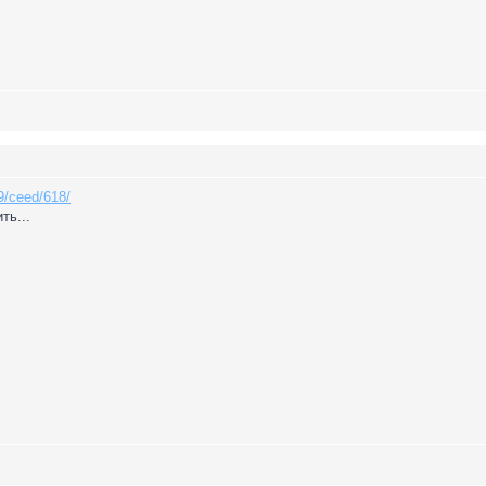
09/ceed/618/
ть...