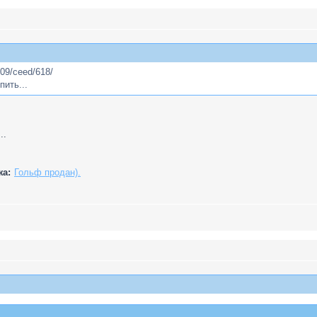
009/ceed/618/
пить...
..
жа:
Гольф продан).