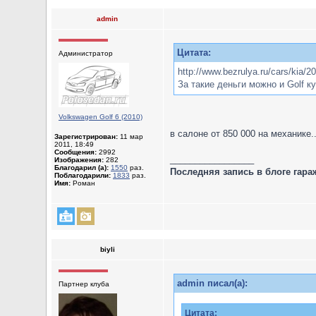
admin
Цитата:
Администратор
http://www.bezrulya.ru/cars/kia/2
За такие деньги можно и Golf ку
Volkswagen Golf 6 (2010)
в салоне от 850 000 на механике..
Зарегистрирован:
11 мар
2011, 18:49
Сообщения:
2992
_________________
Изображения:
282
Благодарил (а):
1550
раз.
Последняя запись в блоге гара
Поблагодарили:
1833
раз.
Имя:
Роман
biyli
admin писал(а):
Партнер клуба
Цитата: