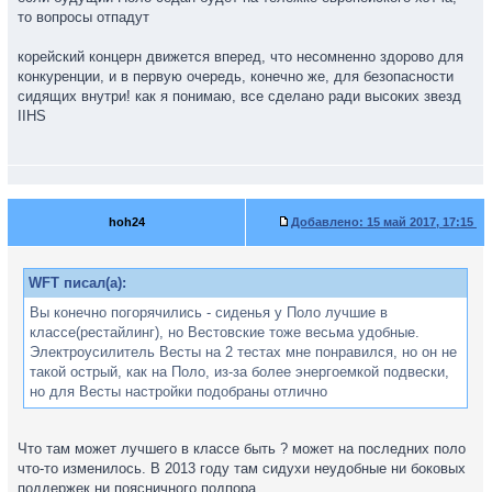
то вопросы отпадут
корейский концерн движется вперед, что несомненно здорово для
конкуренции, и в первую очередь, конечно же, для безопасности
сидящих внутри! как я понимаю, все сделано ради высоких звезд
IIHS
hoh24
Добавлено:
15 май 2017, 17:15
WFT писал(а):
Вы конечно погорячились - сиденья у Поло лучшие в
классе(рестайлинг), но Вестовские тоже весьма удобные.
Электроусилитель Весты на 2 тестах мне понравился, но он не
такой острый, как на Поло, из-за более энергоемкой подвески,
но для Весты настройки подобраны отлично
Что там может лучшего в классе быть ? может на последних поло
что-то изменилось. В 2013 году там сидухи неудобные ни боковых
поддержек ни поясничного подпора.