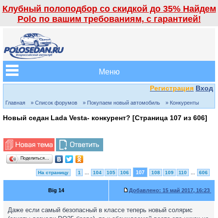
Клубный полоподбор со скидкой до 35% Найдем
Polo по вашим требованиям, с гарантией!
Меню
Регистрация
Вход
Главная
» Список форумов
» Покупаем новый автомобиль
» Конкуренты
Новый седан Lada Vesta- конкурент? [Страница
107
из
606
]
Поделиться…
107
На страницу
1
...
104
105
106
108
109
110
...
606
Big 14
Добавлено:
15 май 2017, 16:23
Даже если самый безопасный в классе теперь новый солярис