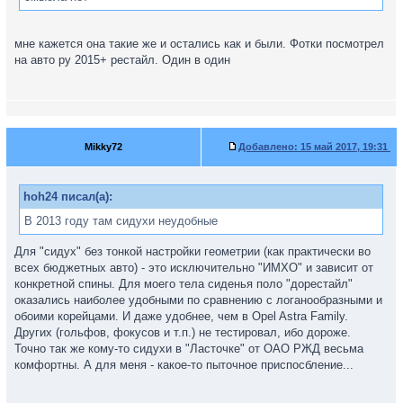
мне кажется она такие же и остались как и были. Фотки посмотрел
на авто ру 2015+ рестайл. Один в один
Mikky72
Добавлено:
15 май 2017, 19:31
hoh24 писал(а):
В 2013 году там сидухи неудобные
Для "сидух" без тонкой настройки геометрии (как практически во
всех бюджетных авто) - это исключительно "ИМХО" и зависит от
конкретной спины. Для моего тела сиденья поло "дорестайл"
оказались наиболее удобными по сравнению с логанообразными и
обоими корейцами. И даже удобнее, чем в Opel Astra Family.
Других (гольфов, фокусов и т.п.) не тестировал, ибо дороже.
Точно так же кому-то сидухи в "Ласточке" от ОАО РЖД весьма
комфортны. А для меня - какое-то пыточное приспосбление...