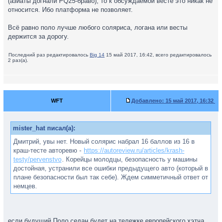
(азиаты догнали PQ25-браво), то к обсуждаемой весте это никак не
относится. Ибо платформа не позволяет.
Всё равно поло лучше любого соляриса, логана или весты
держится за дорогу.
Последний раз редактировалось
Big 14
15 май 2017, 16:42, всего редактировалось
2 раз(а).
WFT
Добавлено:
15 май 2017, 16:32
mister_hat писал(а):
Дмитрий, увы нет. Новый солярис набрал 16 баллов из 16 в
краш-тесте авторевю -
https://autoreview.ru/articles/krash-
testy/pervenstvo
. Корейцы молодцы, безопасность у машины
достойная, устранили все ошибки предыдущего авто (который в
плане безопасности был так себе). Ждем симметичный ответ от
немцев.
если будущий Поло седан будет на тележке европейского хэтча,