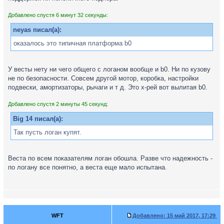
Добавлено спустя 6 минут 32 секунды:
neyas писал(а):
оказалось это типичная платформа b0
У весты нету ни чего общего с логаном вообще и b0. Ни по кузову
не по безопасности. Совсем другой мотор, коробка, настройки
подвески, амортизаторы, рычаги и т д. Это х-рей вот вылитая b0.
Добавлено спустя 2 минуты 45 секунд:
Big 14 писал(а):
Так пусть логан купят.
Веста по всем показателям логан обошла. Разве что надежность -
по логану все понятно, а веста еще мало испытана.
WFT
Добавлено:
15 май 2017, 17:29