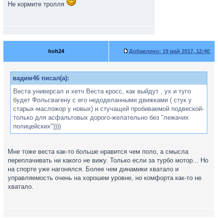
Не кормите тролля
hoh24
Добавлено:
19 май 2017, 12:40
вадим46 писал(а):
Веста универсал и хетч Веста кросс, как выйдут , ух и туго
будет Фольсвагену с его недоделанными движками ( стук у
старых-масложор у новых) и стучащей пробиваемой подвеской-
только для асфальтовых дорого-желательно без "лежачих
полицейских"))))
Мне тоже веста как-то больше нравится чем поло, а смысла
переплачивать ни какого не вижу. Только если за турбо мотор... Но
на спорте уже нагонялся. Более чем динамики хватало и
управляемость очень на хорошем уровне, но комфорта как-то не
хватало.