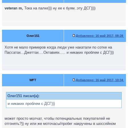
veteran m,
Тока на палке))) ну ее к буям..эту ДСГ))))
Олег151
Добавлено:
16 май 2017, 08:28
Хотя не мало примеров когда люди уже накатали по сотке на
Пассатах...Джеттах....Октавиях..... и никаких проблем с ДСГ)))
WFT
Добавлено:
16 май 2017, 10:34
Олег151 писал(а):
и никаких проблем с ДСГ)))
может просто молчат, чтобы потенциальных покупателей не
отгонять?)) ну или же моточасы/пробег накручены в шоссейном