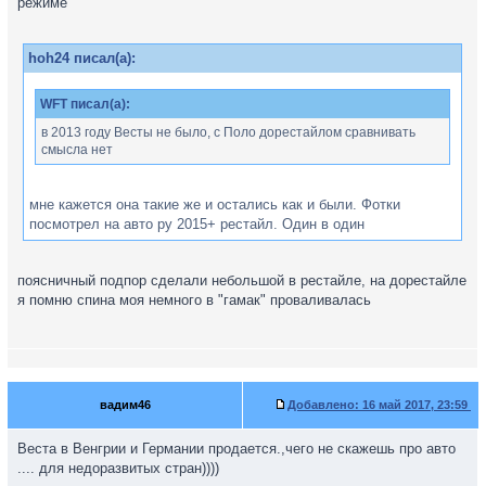
режиме
hoh24 писал(а):
WFT писал(а):
в 2013 году Весты не было, с Поло дорестайлом сравнивать
смысла нет
мне кажется она такие же и остались как и были. Фотки
посмотрел на авто ру 2015+ рестайл. Один в один
поясничный подпор сделали небольшой в рестайле, на дорестайле
я помню спина моя немного в "гамак" проваливалась
вадим46
Добавлено:
16 май 2017, 23:59
Веста в Венгрии и Германии продается.,чего не скажешь про авто
.... для недоразвитых стран))))