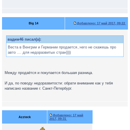
Big 14
Добавлено:
17 май 2017, 09:22
вадим46 писал(а):
Веста в Венгрии и Германии продается.,чего не скажешь про
авто .... для недоразвитых стран))))
Между продаётся и покупается большая разница.
И да, по поводу недоразвитости: обрати внимание как у тебя
написано название г. Санкт-Петербург.
Добавлено:
17 май
Azzteck
2017, 09:31