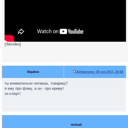
[/bbvideo]
Algabas
Добавлено:
30 сен 2017, 23:50
ты внимательно читаешь, товарищ?
я ему про фому, а он - про ерему!
эх-сперт!
mishail