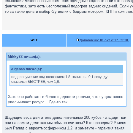
слышали? Биксеноновый свет, светодиодные ходовые огни это вообщ
фантастики, зато есть бесполезный подогрев задних сидений. Если у
c 8:30
то за такие деньги выбор б/у велик с бодрым мотором, КПП и комплек
WFT
Добавлено:
01 окт 2017, 09:20
Mikky72 писал(а):
Algabas писал(а):
недоразумение под названием 1,8 только на 0,1 секунду
оказался БЫСТРЕЕ, чем 1,6.
Зато оно работает в более щадящем режиме, что существенно
увеличивает ресурс... Где-то так.
Щадящие весь двигатель дополнительные 200 кубов - а щадят ши
они на самом деле как мы обычно считаем? Кто проверял? У меня
был Рапид с евроатмосферником 1.2, и заметьте - гарантия такая