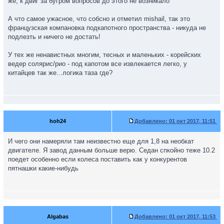
же, к двиг за бугром вопросов до этого не возникало
А что самое ужасное, что собсно и отметил mishail, так это
французская компановка подкапотного пространства - никуда не
подлезть и ничего не достать!
У тех же ненавистных многим, тесных и маленьких - корейских
ведер солярис/рио - под капотом все извлекается легко, у
китайцев так же...логика таза где?
hoh24
Добавлено:
01 окт 2017, 11:51
И чего они намеряли там неизвестно еще для 1,8 на необкат
двигателе. Я завод данным больше верю. Седан спкойно теже 10.2
поедет особенно если колеса поставить как у конкурентов
пятнашки какие-нибудь
Algabas
Добавлено:
01 окт 2017, 11:53