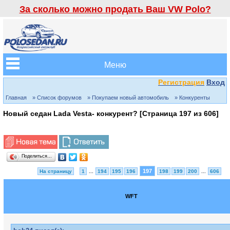
За сколько можно продать Ваш VW Polo?
Меню
Регистрация
Вход
Главная
» Список форумов
» Покупаем новый автомобиль
» Конкуренты
Новый седан Lada Vesta- конкурент? [Страница
197
из
606
]
Поделиться…
197
На страницу
1
...
194
195
196
198
199
200
...
606
WFT