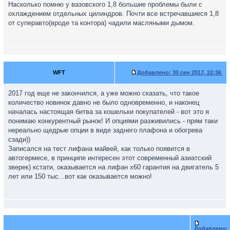
Насколько помню у вазовского 1,8 большие проблемы были с
охлаждением отдельных цилиндров. Почти все встречавшиеся 1,8
от суперавто(вроде та контора) чадили масляными дымом.
WFT
Добавлено:
30 сен 2017, 22:36
2017 год еще не закончился, а уже можно сказать, что такое
количество новинок давно не было одновременно, и наконец
началась настоящая битва за кошельки покупателей - вот это я
понимаю конкурентный рынок! И опциями разживились - прям таки
нереально щедрые опции в виде заднего плафона и обогрева
сзади))
Записался на тест лифана майвей, как только появится в
автогермесе, в принципе интересен этот современный азиатский
зверек) кстати, оказывается на лифан х60 гарантия на двигатель 5
лет или 150 тыс...вот как оказывается можно!
Добавлено: