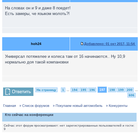
На словах он и 9 и даже 8 поедет!
Есть замеры, че языком молоть?!
hoh24
Добавлено:
01 окт 2017, 11:54
Универсал потяжелее и колеса там от 16 начинаются.. Ну 10,9
нормально доя такой компановки
197
На страницу
1
...
194
195
196
198
199
200
...
606
Главная
» Список форумов
» Покупаем новый автомобиль
» Конкуренты
Кто сейчас на конференции
Сейчас этот форум просматривают: нет зарегистрированных пользователей и гости:
9