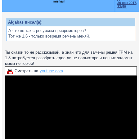
mishail
30 сен 2017,
22:59
Algabas писал(а):
А что не так с ресурсом приоромоторов?
Тот же 1,6 - только вовремя ремень меняй.
Ты сказки то не рассказывай, а знай что для замены ремня ГРМ на
1.8 потребуется разобрать едва ли не полмотора и ценник заломят
мама не горюй!
Смотреть на
youtube.com