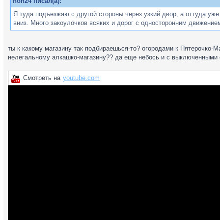
hoh24 писал(а):
Я туда подъезжаю с другой стороны через узкий двор, а оттуда уж
вниз. Много закоулочков всяких и дорог с односторонним движение
ты к какому магазину так подбираешься-то? огородами к Пятерочко-М
нелегальному алкашко-магазину?? да еще небось и с выключенными ф
Смотреть на
youtube.com