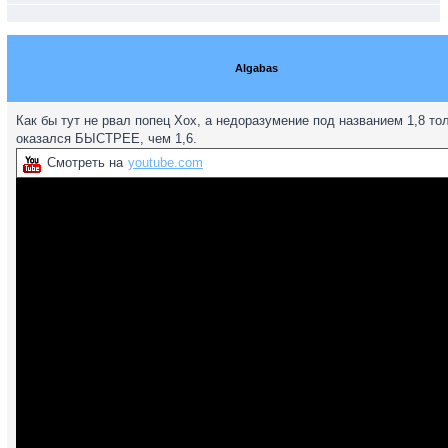
Algabas
Как бы тут не рвал попец Хох, а недоразумение под названием 1,8 тол
оказался БЫСТРЕЕ, чем 1,6.
Смотреть на
youtube.com