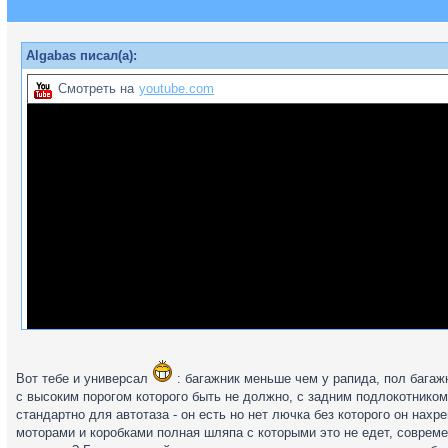
Algabas писал(а):
Смотреть на
youtube.com
Вот тебе и универсал
: багажник меньше чем у рапида, пол багажн
с высоким порогом которого быть не должно, с задним подлокотником
стандартно для автотаза - он есть но нет лючка без которого он нахре
моторами и коробками полная шляпа с которыми это не едет, совреме