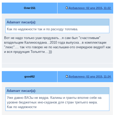
Олег151
Добавлено:
02 апр 2015, 11:22
Adamarr писал(а):
Как по надежности так и по расходу топлива.
Вот не надо только уши продувать...я сам был "счастливым"
владельцем Калиноседана...2010 года выпуска...в комплектации
"люкс".... так что говорю не по наслышке-это очередное ведро!! как
и вся продукция Тольятти....)))
good62
Добавлено:
02 апр 2015, 11:24
Adamarr писал(а):
Уже давно ВАЗы не ведра. Калины и гранты вполне себе на
уровне бюджетных ино-седанов для стран третьего мира.
Как по надежности