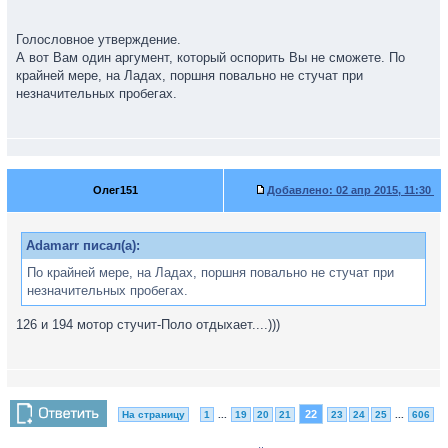
Голословное утверждение.
А вот Вам один аргумент, который оспорить Вы не сможете. По
крайней мере, на Ладах, поршня повально не стучат при
незначительных пробегах.
Олег151
Добавлено:
02 апр 2015, 11:30
Adamarr писал(а):
По крайней мере, на Ладах, поршня повально не стучат при
незначительных пробегах.
126 и 194 мотор стучит-Поло отдыхает....)))
22
На страницу
1
...
19
20
21
23
24
25
...
606