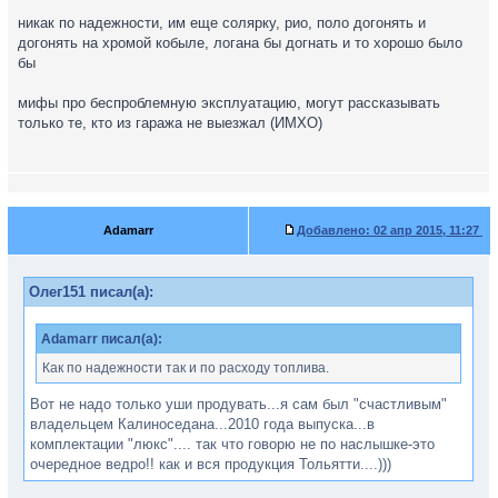
никак по надежности, им еще солярку, рио, поло догонять и
догонять на хромой кобыле, логана бы догнать и то хорошо было
бы
мифы про беспроблемную эксплуатацию, могут рассказывать
только те, кто из гаража не выезжал (ИМХО)
Adamarr
Добавлено:
02 апр 2015, 11:27
Олег151 писал(а):
Adamarr писал(а):
Как по надежности так и по расходу топлива.
Вот не надо только уши продувать...я сам был "счастливым"
владельцем Калиноседана...2010 года выпуска...в
комплектации "люкс".... так что говорю не по наслышке-это
очередное ведро!! как и вся продукция Тольятти....)))