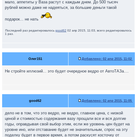
мало, аппетиты у Ваза растут с каждым днем. До 500 тысяч
рублей можно даже не надеяться, за большие деньги такой
подарок... не нать
Последний раз редактировалось
good62
02 апр 2015, 11:03, всего редактировалось
1 раз.
Олег151
Добавлено:
02 апр 2015, 11:02
Не стройте иллюзий... это будет очередное ведро от АвтоТАЗа....
good62
Добавлено:
02 апр 2015, 11:05
дело не в том, что это ведро, не ведро, главное цена, с низкой
ценой и стоимостью содержания вазу прощали все и вся долгие
годы, оправдывая свой выбор этим, если же уровень цен будет на
уровне ино, или отставание будет не значительным, спрос на эту
поделку будет в первое время, а потом раскусят косточку от