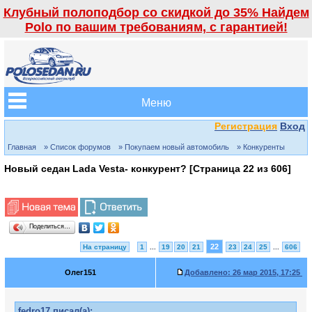
Клубный полоподбор со скидкой до 35% Найдем
Polo по вашим требованиям, с гарантией!
Меню
Регистрация
Вход
Главная
» Список форумов
» Покупаем новый автомобиль
» Конкуренты
Новый седан Lada Vesta- конкурент? [Страница
22
из
606
]
Поделиться…
22
На страницу
1
...
19
20
21
23
24
25
...
606
Олег151
Добавлено:
26 мар 2015, 17:25
fedro17 писал(а):