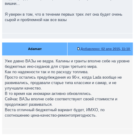
вишни...
Я уверен в том, что в течении первых трех лет она будет очень
сырой и проблемной как все вазы
Adamarr
Добавлено:
02 апр 2015, 11:10
Уже давно ВАЗы не ведра. Калины и гранты вполне себе на уровне
бюджетных ино-седанов для стран третьего мира.
Как по надежности так и по расходу топлива.
Просто остались предубеждения из 90-х, когда Lada вообще не
развивались, продавали старье типа классики и самар, и не
улучшали качество.
В то время как иномарки активно обновлялись.
Сейчас ВАЗы вполне себе соответствуют своей стоимости и
продолжают развиваться.
Веста отличный бюджетный вариант будет, ИМХО, по
соотношению цена-качество-ремонтопригодность.