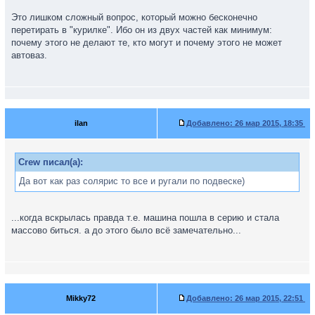
Это лишком сложный вопрос, который можно бесконечно
перетирать в "курилке". Ибо он из двух частей как минимум:
почему этого не делают те, кто могут и почему этого не может
автоваз.
ilan
Добавлено:
26 мар 2015, 18:35
Crew писал(а):
Да вот как раз солярис то все и ругали по подвеске)
...когда вскрылась правда т.е. машина пошла в серию и стала
массово биться. а до этого было всё замечательно...
Mikky72
Добавлено:
26 мар 2015, 22:51