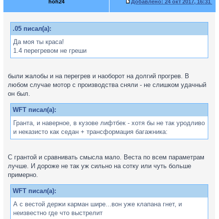
hoh24
Добавлено:
24 окт 2017, 16:31
.05 писал(а):
Да моя ты краса!
1.4 перегревом не греши
были жалобы и на перегрев и наоборот на долгий прогрев. В
любом случае мотор с производства сняли - не слишком удачный
он был.
WFT писал(а):
Гранта, и наверное, в кузове лифтбек - хотя бы не так уродливо
и неказисто как седан + трансформация багажника:
С грантой и сравнивать смысла мало. Веста по всем параметрам
лучше. И дороже не так уж сильно на сотку или чуть больше
примерно.
WFT писал(а):
А с вестой держи карман шире...вон уже клапана гнет, и
неизвестно где что выстрелит