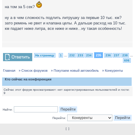
на том за 5 сек?
ну а в чем сложность подлить литрушку за первые 10 тыс. км?
зато ремень не рвет и клапана целы. А дальше расход на 10 тыс.
км падает ниже литра, все ниже и ниже...ну такая особенность!
235
На страницу
1
...
232
233
234
236
237
238
...
606
Главная
» Список форумов
» Покупаем новый автомобиль
» Конкуренты
Кто сейчас на конференции
Сейчас этот форум просматривают: нет зарегистрированных пользователей и гости:
9
Найти:
Перейти:
[
]