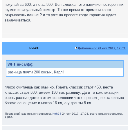
покупай за 600, а не за 860. Вся слежка - это наличие посторонних
шумов и визуальный осмотр. Ты же время от времени капот
открываешь или не ? и то уже на пробеге когда гарантия будет
заканчиваться.
hoh24
Добавлено:
24 окт 2017, 17:03
WFT писал(а):
разница почти 200 косых, Карл!
плохо считаешь как обычно. Гранта классик старт 450, веста
классик старт 580, имеем 130 тыс разницу. Да и то комлектации
очень разные даже в этом исполнении что я привел , веста сильно
богаче оснащение и мотор 16 кл, а у гранты 8 кл.
Последний раз редактировалось
hoh24
24 окт 2017, 17:03, всего редактировалось
1 раз.