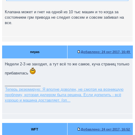
Клапана может и гнет на одной из 10 тыс машин и то когда за
состоянием грм привода не следил совсем и совсем забивал на
все.
neyas
Добавлено:
24 окт 2017, 16:49
Недели 2-3 не заходил, а тут всё то же самое, куча страниц только
прибавилась
_________________
Теперь резюмирую: Я вполне доволен, не смотря на возникшую
проблему, которая дилером была решена. Если допилить - всё
хорошо и машина доставляет. (оп...
WFT
Добавлено:
24 окт 2017, 16:52