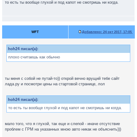
то есть ты вообще глухой и под капот не смотришь ни когда.
WFT
Добавлено:
24 окт 2017, 17:05
hoh24 писал(а):
плохо считаешь как обычно
ты меня с собой не путай-то)) открой вечно врущий тебе сайт
лада.ру и посмотри цены на стартовой странице, лол
hoh24 писал(а):
то есть ты вообще глухой и под капот не смотришь ни когда.
мало того, что я глухой, так еще и слепой - иначе отсутствие
проблем с ГРМ на указанных мною авто никак не объяснить)))