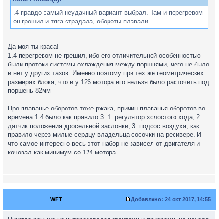
.4 правдо самый неудачный вариант выбрал. Там и перегревом
он грешил и тяга страдала, обороты плавали
Да моя ты краса!
1.4 перегревом не грешил, ибо его отличительной особенностью
были протоки системы охлаждения между поршнями, чего не было
и нет у других тазов. Именно поэтому при тех же геометрических
размерах блока, что и у 126 мотора его нельзя было расточить под
поршень 82мм
Про плаванье оборотов тоже ржака, причин плаванья оборотов во
времена 1.4 было как правило 3: 1. регулятор холостого хода, 2.
датчик положения дросельной заслонки, 3. подсос воздуха, как
правило через милые сердцу владельца сосочки на ресивере. И
что самое интересно весь этот набор не зависел от двигателя и
кочевал как минимум со 124 мотора
WFT
Добавлено:
24 окт 2017, 14:55