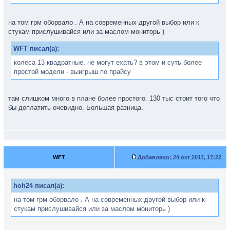
на том грм оборвало . А на современных другой выбор или к
стукам прислушивайся или за маслом мониторь )
WFT писал(а):
колеса 13 квадратные, не могут ехать? в этом и суть более
простой модели - выигрыш по прайсу
там слишком много в плане более простого. 130 тыс стоит того что
бы доплатить очевидно. Большая разница.
WFT
Добавлено:
24 окт 2017, 17:22
hoh24 писал(а):
на том грм оборвало . А на современных другой выбор или к
стукам прислушивайся или за маслом мониторь )