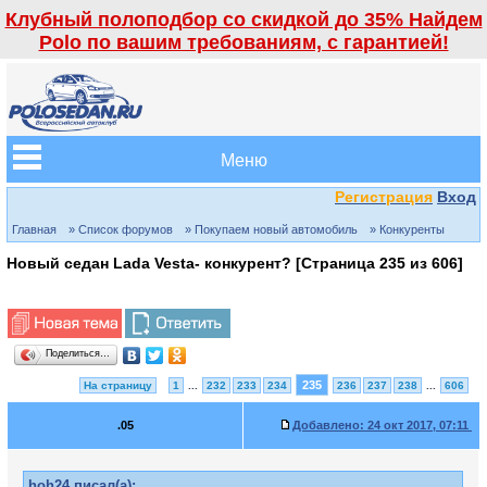
Клубный полоподбор со скидкой до 35% Найдем
Polo по вашим требованиям, с гарантией!
Меню
Регистрация
Вход
Главная
» Список форумов
» Покупаем новый автомобиль
» Конкуренты
Новый седан Lada Vesta- конкурент? [Страница
235
из
606
]
Поделиться…
235
На страницу
1
...
232
233
234
236
237
238
...
606
.05
Добавлено:
24 окт 2017, 07:11
hoh24 писал(а):