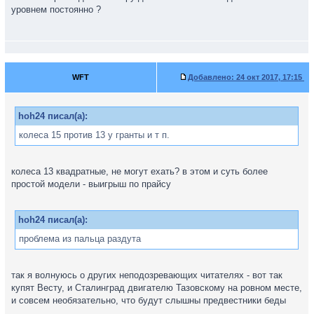
уровнем постоянно ?
WFT
Добавлено:
24 окт 2017, 17:15
hoh24 писал(а):
колеса 15 против 13 у гранты и т п.
колеса 13 квадратные, не могут ехать? в этом и суть более
простой модели - выигрыш по прайсу
hoh24 писал(а):
проблема из пальца раздута
так я волнуюсь о других неподозревающих читателях - вот так
купят Весту, и Сталинград двигателю Тазовскому на ровном месте,
и совсем необязательно, что будут слышны предвестники беды