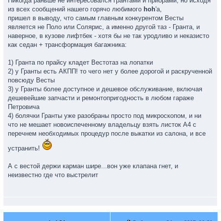
Никогда раньше не интересовался грантами и приорами, но исходя
из всех сообщений нашего горячо любимого
hoh
'а,
пришел в выводу, что самым главным конкурентом Весты
является не Поло или Солярис, а именно другой таз - Гранта, и
наверное, в кузове лифтбек - хотя бы не так уродливо и неказисто
как седан + трансформация багажника:
1) Гранта по прайсу кладет Вестотаз на лопатки
2) у Гранты есть АКПП! то чего нет у более дорогой и раскрученной
повсюду Весты
3) у Гранты более доступное и дешевое обслуживание, включая
дешевейшие запчасти и ремонтопригодность в любом гараже
Петровича
4) болячки Гранты уже разобраны просто под микроскопом, и ни
что не мешает новоиспеченному владельцу взять листок А4 с
перечнем необходимых процедур после выкатки из салона, и все
устранить!
А с вестой держи карман шире...вон уже клапана гнет, и
неизвестно где что выстрелит