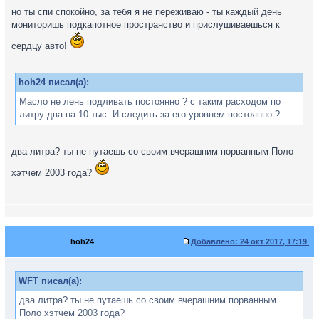
но ты спи спокойно, за тебя я не переживаю - ты каждый день
мониторишь подкапотное пространство и прислушиваешься к
сердцу авто!
hoh24 писал(а):
Масло не лень подливать постоянно ? с таким расходом по
литру-два на 10 тыс. И следить за его уровнем постоянно ?
два литра? ты не путаешь со своим вчерашним порванным Поло
хэтчем 2003 года?
hoh24
Добавлено:
24 окт 2017, 17:19
WFT писал(а):
два литра? ты не путаешь со своим вчерашним порванным
Поло хэтчем 2003 года?