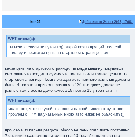
hoh24
Добавлено:
24 окт 2017, 17:08
WFT писал(а):
ты меня с собой не путай-то)) открой вечно врущий тебе сайт
лада.ру и посмотри цены на стартовой странице, лол
какие цены на стартовой странице, ты когда машину покупаешь
смотришь что входит в сумму что платишь или только цены от на
стартовой страницы. Комплектации хоть немного равными должны
быть. И так что я привел в разницу в 130 тыс даже далеко не
равные там у весты даже колеса 15 против 13 у гранты и т п.
WFT писал(а):
мало того, что я глухой, так еще и слепой - иначе отсутствие
проблем с ГРМ на указанных мною авто никак не объяснить)))
проблема из пальца раздута. Масло не лень подливать постоянно
? с таким расходом по литру-два на 10 тыс. И следить за его