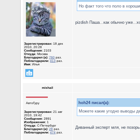
Но факт того что поло в хороши
pizdish Паша...как обычно уже...х
Зарегистрирован:
18 дек
2010, 20:28
Сообщения:
2103
Откуда:
Москва
Благодарил (а):
760
раз.
Поблагодарили:
413
раз.
Имя:
Илья
mishail
hoh24 писал(а):
АвтоГуру
Можете какие угодно выводы дел
Зарегистрирован:
21 авг
2010, 19:42
Сообщения:
2891
Изображения:
1
Откуда:
С-Петербург
Диванный эксперт мля, не позорь
Благодарил (а):
28
раз.
Поблагодарили:
474
раз.