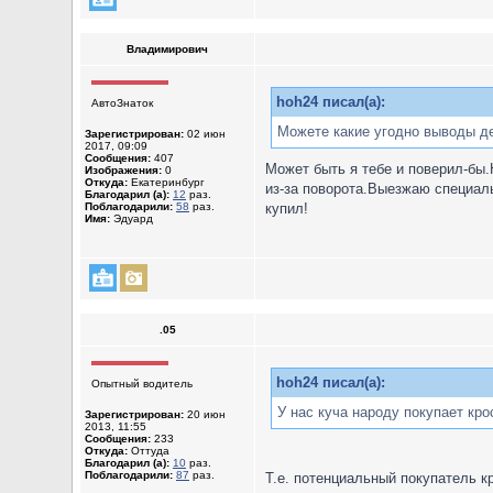
Владимирович
hoh24 писал(а):
АвтоЗнаток
Можете какие угодно выводы дел
Зарегистрирован:
02 июн
2017, 09:09
Сообщения:
407
Может быть я тебе и поверил-бы.
Изображения:
0
Откуда:
Екатеринбург
из-за поворота.Выезжаю специаль
Благодарил (а):
12
раз.
Поблагодарили:
58
раз.
купил!
Имя:
Эдуард
.05
hoh24 писал(а):
Опытный водитель
У нас куча народу покупает кро
Зарегистрирован:
20 июн
2013, 11:55
Сообщения:
233
Откуда:
Оттуда
Благодарил (а):
10
раз.
Поблагодарили:
87
раз.
Т.е. потенциальный покупатель к