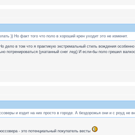
ать )) Но факт того что поло в хороший крен уходит это не изменит.
Но дело в том что я практикую экстремальный стиль вождения особенно
но потренироваться (укатанный снег лед) И если-бы поло грешил валко
ссоверы и ездит на них просто в городе. А бездорожья они и с роуд не в
россовера - это потенциальный покупатель весты