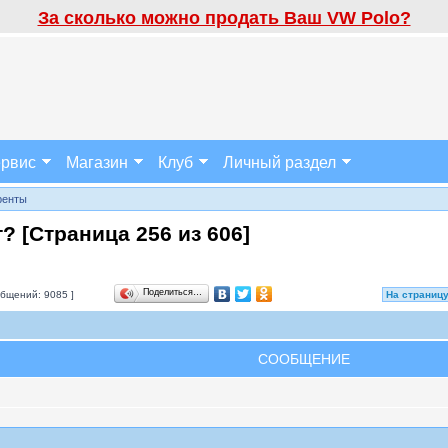
За сколько можно продать Ваш VW Polo?
рвис
Магазин
Клуб
Личный раздел
ренты
т? [Страница
256
из
606
]
Поделиться…
бщений: 9085 ]
На страниц
СООБЩЕНИЕ