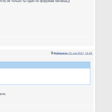
тся) не только ты один по форумам бегаешь))
Добавлено:
01 ноя 2017, 14:49
ели.