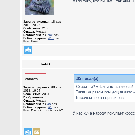
мало того, что пишем...так еще 
Зарегистрирован:
18 дек
2010, 20:28
Сообщения:
2103
Откуда:
Москва
Благодарил (а):
760
раз.
Поблагодарили:
413
раз.
Имя:
Илья
hoh24
.05 писал(а):
АвтоГуру
Схера ли? +3см и пластиковый о
Зарегистрирован:
08 ноя
2013, 16:54
Таким образом концепция авто -
Сообщения:
2031
Впрочем, не в первый раз
Изображения:
1
Откуда:
Москва
Благодарил (а):
45
раз.
Поблагодарили:
61
раз.
Имя:
Паша / Lada Vesta MT
У нас куча народу покупает кросс