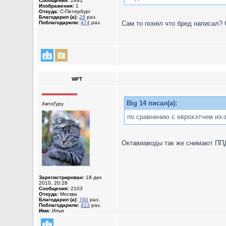
Сообщения:
2891
Изображения:
1
Откуда:
С-Петербург
Благодарил (а):
28
раз.
Поблагодарили:
474
раз.
Сам то понял что бред написал? 
WFT
Big 14 писал(а):
АвтоГуру
по сравнению с еврохэтчем из-з
Октавиаводы так же снимают ППД,
Зарегистрирован:
18 дек
2010, 20:28
Сообщения:
2103
Откуда:
Москва
Благодарил (а):
760
раз.
Поблагодарили:
413
раз.
Имя:
Илья