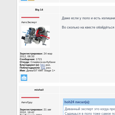
Big 14
Даже если у поло и есть излишни
АвтоЭксперт
Во сколько на квесте обойдёться
Зарегистрирован:
24 мар
2012, 08:33
Сообщения:
1721
Откуда:
Славянск-на-Кубани
Благодарил (а):
541
раз.
Поблагодарили:
611
раз.
Имя:
Дима/GT 6MT Stage 1+
mishail
hoh24 писал(а):
АвтоГуру
Диванный эксперт это когда про
Зарегистрирован:
21 авг
2010, 19:42
Садишься в поло тоже самое по