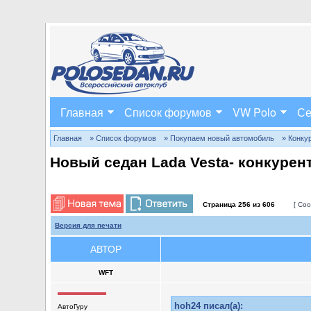
Главная
Список форумов
VW Polo
Се
Главная
» Список форумов
» Покупаем новый автомобиль
» Конку
Новый седан Lada Vesta- конкурен
Страница
256
из
606
[ Соо
Версия для печати
АВТОР
WFT
hoh24 писал(а):
АвтоГуру