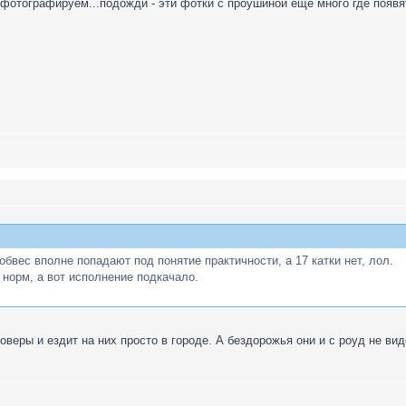
и фотографируем...подожди - эти фотки с проушиной еще много где появя
бвес вполне попадают под понятие практичности, а 17 катки нет, лол.
 норм, а вот исполнение подкачало.
оверы и ездит на них просто в городе. А бездорожья они и с роуд не вид