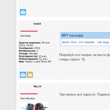
hoh24
WFT писал(а):
АвтоГуру
мало того, что пишем...так еще
Зарегистрирован:
08 ноя
2013, 16:54
Сообщения:
2031
Изображения:
1
Откуда:
Москва
Попробуй этот вопрос на веста ф
Благодарил (а):
45
раз.
Поблагодарили:
61
раз.
следы скрыть ?))
Имя:
Паша / Lada Vesta MT
Big 14
Там грязью всё заросло. Подвеск
АвтоЭксперт