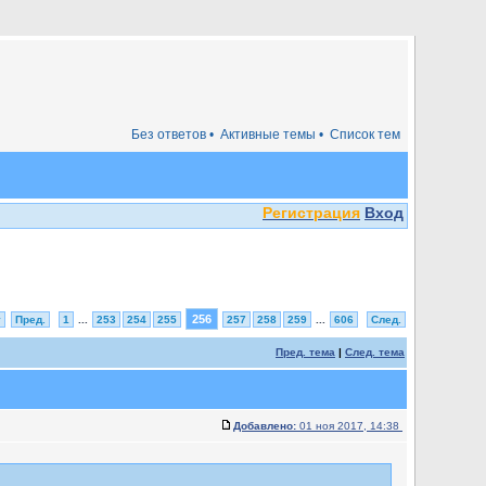
Без ответов •
Активные темы •
Список тем
Регистрация
Вход
256
у
Пред.
1
...
253
254
255
257
258
259
...
606
След.
Пред. тема
|
След. тема
Добавлено:
01 ноя 2017, 14:38