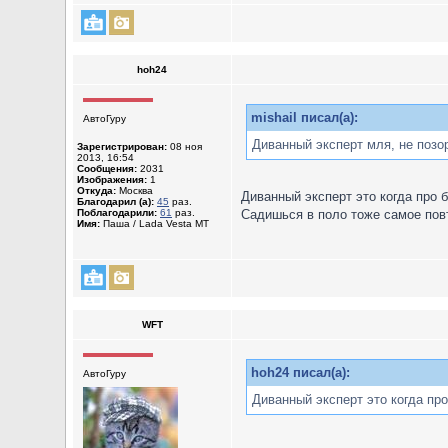
hoh24
mishail писал(а):
АвтоГуру
Диванный эксперт мля, не позо
Зарегистрирован:
08 ноя
2013, 16:54
Сообщения:
2031
Изображения:
1
Откуда:
Москва
Диванный эксперт это когда про 
Благодарил (а):
45
раз.
Поблагодарили:
61
раз.
Садишься в поло тоже самое повт
Имя:
Паша / Lada Vesta MT
WFT
hoh24 писал(а):
АвтоГуру
Диванный эксперт это когда про