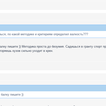
рься, по какой методике и критериям определил валкость???
балку пишите )) Методика проста до безумия. Садишься в гранту спорт п
оряешь кузов сильно уходит в крен.
 балку пишите ))