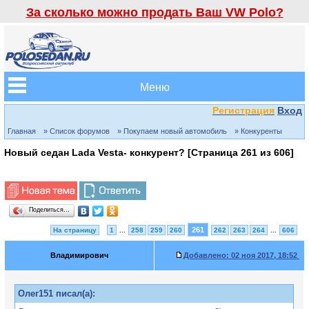
За сколько можно продать Ваш VW Polo?
Меню
Регистрация
Вход
Главная
» Список форумов
» Покупаем новый автомобиль
» Конкуренты
Новый седан Lada Vesta- конкурент? [Страница
261
из
606
]
Поделиться…
261
На страницу
1
...
258
259
260
262
263
264
...
606
Владимирович
Добавлено:
02 ноя 2017, 18:52
Олег151 писал(а):