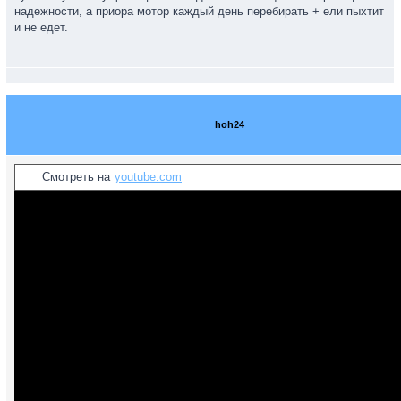
надежности, а приора мотор каждый день перебирать + ели пыхтит
и не едет.
hoh24
Смотреть на
youtube.com