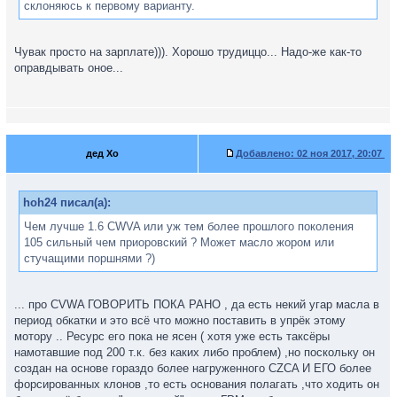
склоняюсь к первому варианту.
Чувак просто на зарплате))). Хорошо трудиццо... Надо-же как-то
оправдывать оное...
дед Хо
Добавлено:
02 ноя 2017, 20:07
hoh24 писал(а):
Чем лучше 1.6 CWVA или уж тем более прошлого поколения
105 сильный чем приоровский ? Может масло жором или
стучащими поршнями ?)
... про СVWA ГОВОРИТЬ ПОКА РАНО , да есть некий угар масла в
период обкатки и это всё что можно поставить в упрёк этому
мотору .. Ресурс его пока не ясен ( хотя уже есть таксёры
намотавшие под 200 т.к. без каких либо проблем) ,но поскольку он
создан на основе гораздо более нагруженного CZCA И ЕГО более
форсированных клонов ,то есть основания полагать ,что ходить он