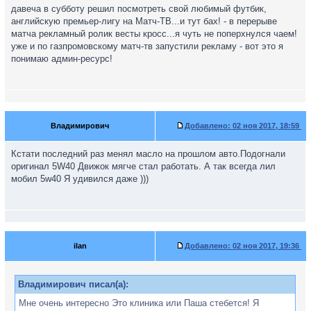
давеча в субботу решил посмотреть свой любимый футбик,
английскую премьер-лигу на Матч-ТВ...и тут бах! - в перерыве
матча рекламный ролик весты кросс...я чуть не поперхнулся чаем!
уже и по газпромовскому матч-тв запустили рекламу - вот это я
понимаю админ-ресурс!
Владимирович
Добавлено:
02 ноя 2017, 18:59
Кстати последний раз менял масло на прошлом авто.Подогнали
оригинал 5W40 Движок мягче стал работать. А так всегда лил
мобил 5w40 Я удивился даже )))
ilan
Добавлено:
02 ноя 2017, 19:36
Владимирович писал(а):
Мне очень интересно Это клиника или Паша стебется! Я