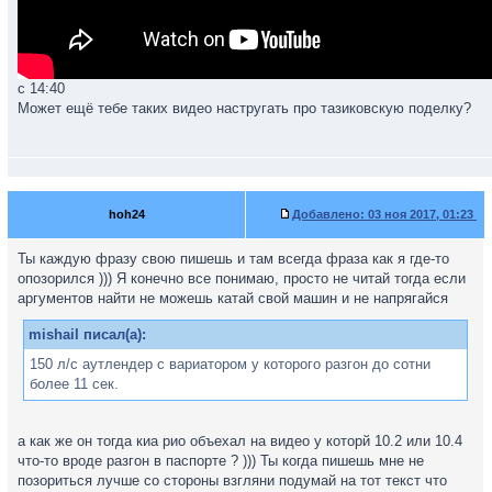
с 14:40
Может ещё тебе таких видео настругать про тазиковскую поделку?
hoh24
Добавлено:
03 ноя 2017, 01:23
Ты каждую фразу свою пишешь и там всегда фраза как я где-то
опозорился ))) Я конечно все понимаю, просто не читай тогда если
аргументов найти не можешь катай свой машин и не напрягайся
mishail писал(а):
150 л/с аутлендер с вариатором у которого разгон до сотни
более 11 сек.
а как же он тогда киа рио объехал на видео у которй 10.2 или 10.4
что-то вроде разгон в паспорте ? ))) Ты когда пишешь мне не
позориться лучше со стороны взгляни подумай на тот текст что