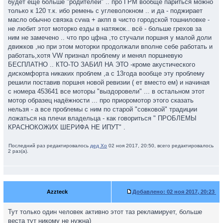
будет ещё больше "родителей" .. про ГРМ вообще париться можно
только к 120 т.к. ибо ремень с углеволокном .. и да - поджирает
масло обычно связка cvwa + акпп в чисто городской тошниловке -
не любит этот моторко езды в натяжок.. всё - больше грехов за
ним не замечено .. что про цфна ,то стучали поршня у малой доли
движков ,но при этом моторки продолжали вполне себе работать и
работать,хотя VW признал проблему и менял поршневую
БЕСПЛАТНО .. КТО-ТО ЗАБИЛ НА ЭТО -кроме акустического
дискомфорта никаких проблем ,а с 13года вообще эту проблему
решили поставив поршня новой ревизии ( ет вместо ем) и начиная
с номера 453641 все моторы "выздоровели" ... в остальном этот
мотор образец надёжности ... про приоромотор этого сказать
нельзя - а все проблемы с ним по старой "совковой" традиции
ложаться на плечи владельца - как говориться " ПРОБЛЕМЫ
КРАСНОКОЖИХ ШЕРИФА НЕ ИПУТ" .
Последний раз редактировалось
дед Хо
02 ноя 2017, 20:50, всего редактировалось
2 раз(а).
Azzteck
Добавлено:
02 ноя 2017, 20:23
Тут только один человек активно этот таз рекламирует, больше
веста тут никому не нужна)