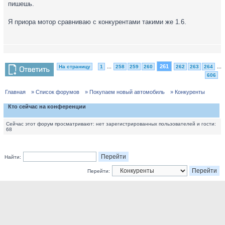
пишешь.
Я приора мотор сравниваю с конкурентами такими же 1.6.
261
На страницу
1
...
258
259
260
262
263
264
...
606
Главная
» Список форумов
» Покупаем новый автомобиль
» Конкуренты
Кто сейчас на конференции
Сейчас этот форум просматривают: нет зарегистрированных пользователей и гости:
68
Найти:
Перейти: