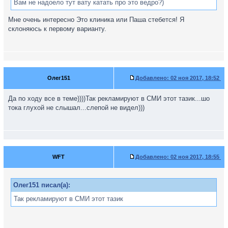
Вам не надоело тут вату катать про это ведро?)
Мне очень интересно Это клиника или Паша стебется! Я
склоняюсь к первому варианту.
Олег151
Добавлено:
02 ноя 2017, 18:52
Да по ходу все в теме))))Так рекламируют в СМИ этот тазик...шо
тока глухой не слышал...слепой не видел)))
WFT
Добавлено:
02 ноя 2017, 18:55
Олег151 писал(а):
Так рекламируют в СМИ этот тазик