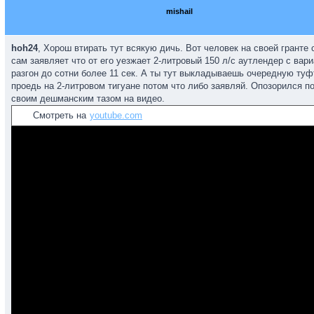
mishail
hoh24
, Хорош втирать тут всякую дичь. Вот человек на своей гранте 
сам заявляет что от его уезжает 2-литровый 150 л/с аутлендер с вари
разгон до сотни более 11 сек. А ты тут выкладываешь очередную туф
проедь на 2-литровом тигуане потом что либо заявляй. Опозорился 
своим дешманским тазом на видео.
Смотреть на
youtube.com