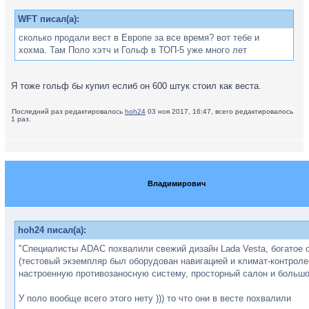
WFT писал(а):
сколько продали вест в Европе за все время? вот тебе и
хохма. Там Поло хэтч и Гольф в ТОП-5 уже много лет
Я тоже гольф бы купил еслиб он 600 штук стоил как веста.
Последний раз редактировалось
hoh24
03 ноя 2017, 16:47, всего редактировалось
1 раз.
Владимирович
hoh24 писал(а):
"Специалисты ADAC похвалили свежий дизайн Lada Vesta, богатое
(тестовый экземпляр был оборудован навигацией и климат-контроле
настроенную противозаносную систему, просторный салон и большо
У поло вообще всего этого нету ))) то что они в весте похвалили