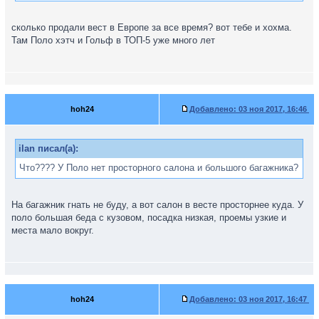
сколько продали вест в Европе за все время? вот тебе и хохма.
Там Поло хэтч и Гольф в ТОП-5 уже много лет
hoh24
Добавлено:
03 ноя 2017, 16:46
ilan писал(а):
Что???? У Поло нет просторного салона и большого багажника?
На багажник гнать не буду, а вот салон в весте просторнее куда. У
поло большая беда с кузовом, посадка низкая, проемы узкие и
места мало вокруг.
hoh24
Добавлено:
03 ноя 2017, 16:47