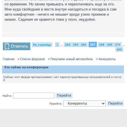
со временем. Но зачем привыкать и переплачивать еще за это.
Мне куда свободнее в весте внутри находиться и посадка в сам
авто комфортнее - ничего не мешает вроде узких проемов и
низких. Сидения не нравятся тоже у поло, неудобно.
267
На страницу
1
...
264
265
266
268
269
270
...
606
Главная
» Список форумов
» Покупаем новый автомобиль
» Конкуренты
Кто сейчас на конференции
Сейчас этот форум просматривают: нет зарегистрированных пользователей и гости:
6
Найти:
Перейти: