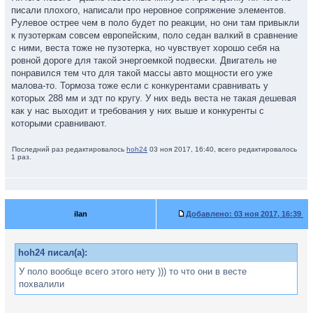
писали плохого, написали про неровное сопряжение элементов.
Рулевое острее чем в поло будет по реакции, но они там привыкли
к пузотеркам совсем европейским, поло седан валкий в сравнение
с ними, веста тоже не пузотерка, но чувствует хорошо себя на
ровной дороге для такой энергоемкой подвески. Двигатель не
понравился тем что для такой массы авто мощности его уже
малова-то. Тормоза тоже если с конкурентами сравнивать у
которых 288 мм и здт по кругу. У них ведь веста не такая дешевая
как у нас выходит и требования у них выше и конкуренты с
которыми сравнивают.
Последний раз редактировалось
hoh24
03 ноя 2017, 16:40, всего редактировалось
1 раз.
ilan
Добавлено:
03 ноя 2017, 16:39
hoh24 писал(а):
У поло вообще всего этого нету ))) то что они в весте
похвалили