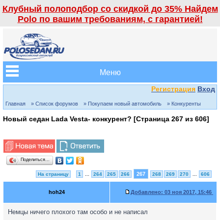
Клубный полоподбор со скидкой до 35% Найдем
Polo по вашим требованиям, с гарантией!
Меню
Регистрация
Вход
Главная
» Список форумов
» Покупаем новый автомобиль
» Конкуренты
Новый седан Lada Vesta- конкурент? [Страница
267
из
606
]
Поделиться…
267
На страницу
1
...
264
265
266
268
269
270
...
606
hoh24
Добавлено:
03 ноя 2017, 15:46
Немцы ничего плохого там особо и не написал