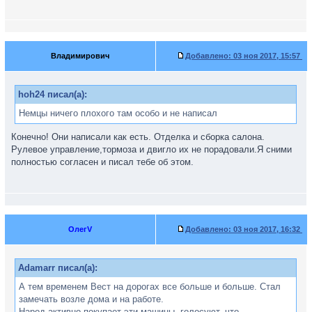
Владимирович
Добавлено:
03 ноя 2017, 15:57
hoh24 писал(а):
Немцы ничего плохого там особо и не написал
Конечно! Они написали как есть. Отделка и сборка салона.
Рулевое управление,тормоза и двигло их не порадовали.Я сними
полностью согласен и писал тебе об этом.
ОлегV
Добавлено:
03 ноя 2017, 16:32
Adamarr писал(а):
А тем временем Вест на дорогах все больше и больше. Стал
замечать возле дома и на работе.
Народ активно покупает эти машины, голосуют, что