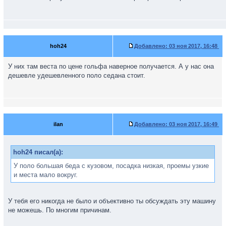
hoh24
Добавлено:
03 ноя 2017, 16:48
У них там веста по цене гольфа наверное получается. А у нас она
дешевле удешевленного поло седана стоит.
ilan
Добавлено:
03 ноя 2017, 16:49
hoh24 писал(а):
У поло большая беда с кузовом, посадка низкая, проемы узкие
и места мало вокруг.
У тебя его никогда не было и объективно ты обсуждать эту машину
не можешь. По многим причинам.