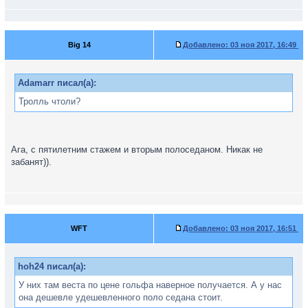
Big 14
Добавлено:
03 ноя 2017, 16:49
Adamarr писал(а):
Тролль чтоли?
Ага, с пятилетним стажем и вторым полоседаном. Никак не
забанят)).
WFT
Добавлено:
03 ноя 2017, 16:51
hoh24 писал(а):
У них там веста по цене гольфа наверное получается. А у нас
она дешевле удешевленного поло седана стоит.