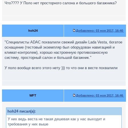
Что???? У Поло нет просторного салона и большого багажника?
hoh24
Добавлено:
03 ноя 2017, 16:40
"Специалисты ADAC похвалили свежий дизайн Lada Vesta, богатое
оснащение (тестовый экземпляр был оборудован навигацией и
климат-контролем), хорошо настроенную противозаносную
систему, просторный салон и большой багажник."
У поло вообще всего этого нету ))) то что они в весте похвалили
WFT
Добавлено:
03 ноя 2017, 16:46
hoh24 писал(а):
У них ведь веста не такая дешевая как у нас выходит и
требования у них выше