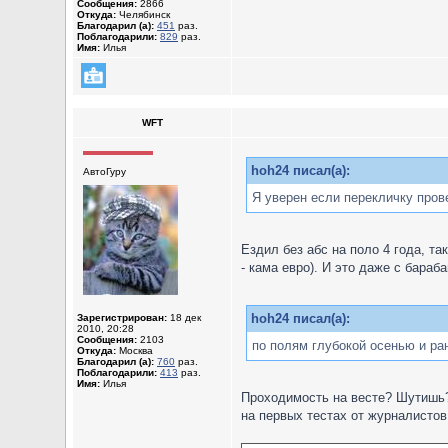
Сообщения:
2866
Откуда:
Челябинск
Благодарил (а):
451
раз.
Поблагодарили:
829
раз.
Имя:
Илья
WFT
hoh24 писал(а):
АвтоГуру
Я уверен если перекличку прове
Ездил без абс на поло 4 года, т
- кама евро). И это даже с бара
hoh24 писал(а):
Зарегистрирован:
18 дек
2010, 20:28
Сообщения:
2103
по полям глубокой осенью и ра
Откуда:
Москва
Благодарил (а):
760
раз.
Поблагодарили:
413
раз.
Имя:
Илья
Проходимость на весте? Шутишь??
на первых тестах от журналистов