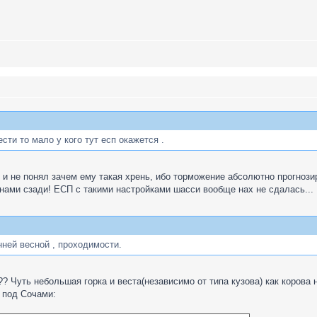
сти то мало у кого тут есп окажется .
ак и не понял зачем ему такая хрень, ибо торможение абсолютно прогноз
банами сзади! ЕСП с такими настройками шасси вообще нах не сдалась...
нней весной , проходимости.
 Чуть небольшая горка и веста(независимо от типа кузова) как корова н
 под Сочами: