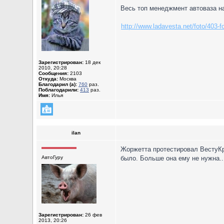
Весь топ менеджмент автоваза н
http://www.ladavesta.net/foto/403-fo
Зарегистрирован:
18 дек
2010, 20:28
Сообщения:
2103
Откуда:
Москва
Благодарил (а):
760
раз.
Поблагодарили:
413
раз.
Имя:
Илья
ilan
Жоржетта протестировал ВестуКро
АвтоГуру
было. Больше она ему не нужна.. 
Зарегистрирован:
26 фев
2013, 20:26