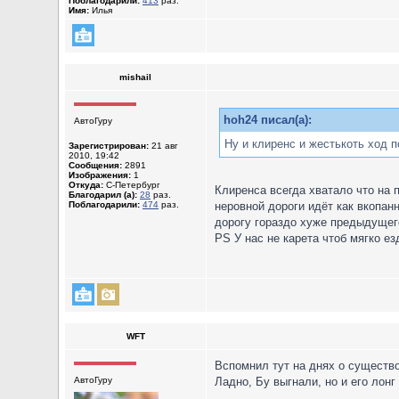
Поблагодарили:
413
раз.
Имя:
Илья
mishail
hoh24 писал(а):
АвтоГуру
Ну и клиренс и жестькоть ход 
Зарегистрирован:
21 авг
2010, 19:42
Сообщения:
2891
Изображения:
1
Откуда:
С-Петербург
Клиренса всегда хватало что на п
Благодарил (а):
28
раз.
Поблагодарили:
474
раз.
неровной дороги идёт как вкопан
дорогу гораздо хуже предыдущего
РS У нас не карета чтоб мягко е
WFT
Вспомнил тут на днях о существо
АвтоГуру
Ладно, Бу выгнали, но и его лон