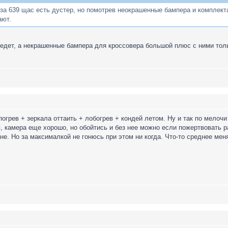
за 639 щас есть дустер, но помотрев неокрашенные бампера и комплектац
ают.
 едет, а некрашенные бампера для кроссовера большой плюс с ними толь
огрев + зеркала оттаить + лобогрев + кондей летом. Ну и так по мелочи
, камера еще хорошо, но обойтись и без нее можно если пожертвовать ра
не. Но за максималкой не гонюсь при этом ни когда. Что-то среднее мен