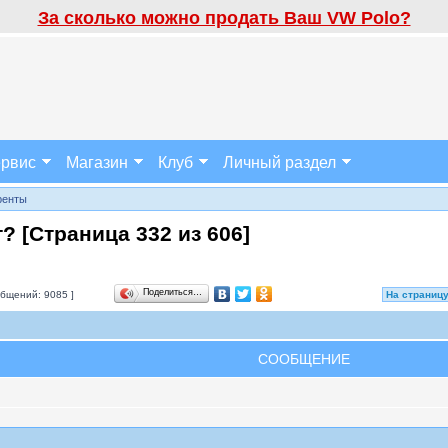
За сколько можно продать Ваш VW Polo?
рвис
Магазин
Клуб
Личный раздел
ренты
т? [Страница
332
из
606
]
Поделиться…
бщений: 9085 ]
На страниц
СООБЩЕНИЕ