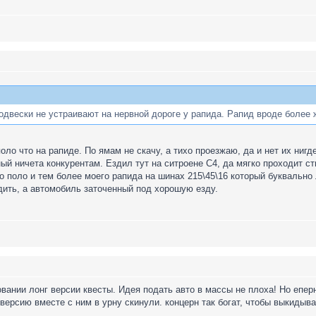
подвески не устраивают на нервной дороге у рапида. Рапид вроде более
оло что на рапиде. По ямам не скачу, а тихо проезжаю, да и нет их нигд
ный ничета конкурентам. Ездил тут на ситроене С4, да мягко проходит с
 поло и тем более моего рапида на шинах 215\45\16 который буквально 
здить, а автомобиль заточенный под хорошую езду.
вании лонг версии квесты. Идея подать авто в массы не плоха! Но еперн
г версию вместе с ним в урну скинули. концерн так богат, чтобы выкиды