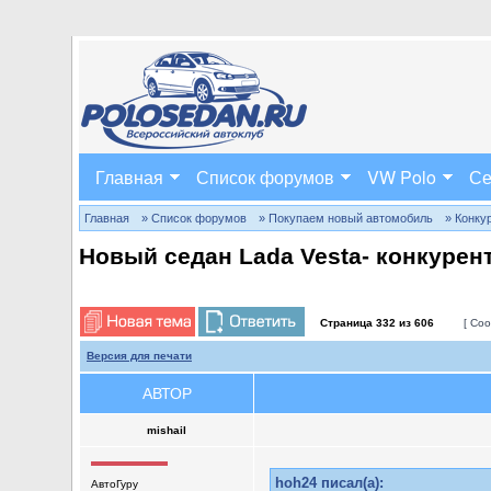
Главная
Список форумов
VW Polo
Се
Главная
» Список форумов
» Покупаем новый автомобиль
» Конку
Новый седан Lada Vesta- конкурен
Страница
332
из
606
[ Соо
Версия для печати
АВТОР
mishail
hoh24 писал(а):
АвтоГуру