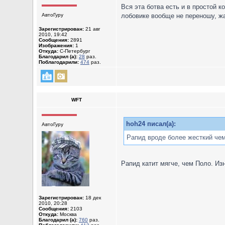
Вся эта ботва есть и в простой 
АвтоГуру
лобовике вообще не переношу, жа
Зарегистрирован:
21 авг
2010, 19:42
Сообщения:
2891
Изображения:
1
Откуда:
С-Петербург
Благодарил (а):
28
раз.
Поблагодарили:
474
раз.
WFT
hoh24 писал(а):
АвтоГуру
Рапид вроде более жесткий че
Рапид катит мягче, чем Поло. Из
Зарегистрирован:
18 дек
2010, 20:28
Сообщения:
2103
Откуда:
Москва
Благодарил (а):
760
раз.