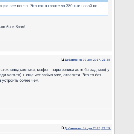
ию все понял. Это как в гранте за 380 тыс новой по
ко бы и брал!
Добавлено:
02 дек 2017, 21:38
 стеклоподъемники, мафон, парктроники хотя бы задниее( у
ди чего-то) + еще чет забыл уже, отвелкся. Это то без
я устроить более чем.
Добавлено:
02 дек 2017, 21:59