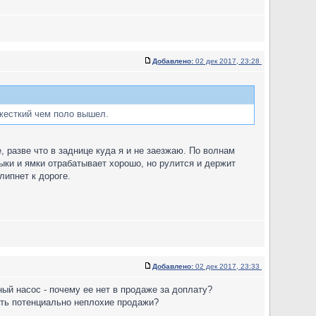
Добавлено:
02 дек 2017, 23:28
 жесткий чем поло вышел.
е, разве что в заднице куда я и не заезжаю. По волнам
тыки и ямки отрабатывает хорошо, но рулится и держит
липнет к дороге.
Добавлено:
02 дек 2017, 23:33
ый насос - почему ее нет в продаже за доплату?
вать потенциально неплохие продажи?