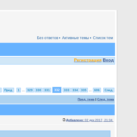
Без ответов •
Активные темы •
Список тем
Регистрация
Вход
332
у
Пред.
1
...
329
330
331
333
334
335
...
606
След.
Пред. тема
|
След. тема
Добавлено:
02 дек 2017, 21:34