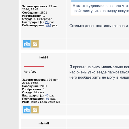
Я кстати удивился сначало что 
Зарегистрирован:
21 авг
2010, 19:42
прайслисту, что на пиццу покуп
Сообщения:
2891
Изображения:
1
Откуда:
С-Петербург
Благодарил (а):
28
раз.
Поблагодарили:
474
раз.
Сколько денег платишь так она и
hoh24
Я привык на зиму минимально поп
АвтоГуру
нас очень узко везде парковаться
чего вообще жить не могу в маши
Зарегистрирован:
08 ноя
2013, 16:54
Сообщения:
2031
Изображения:
1
Откуда:
Москва
Благодарил (а):
45
раз.
Поблагодарили:
61
раз.
Имя:
Паша / Lada Vesta MT
mishail