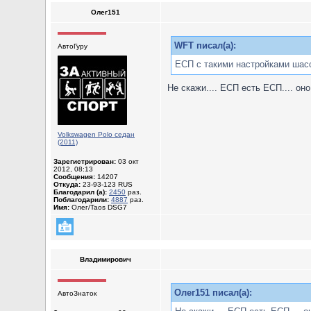
Олег151
WFT писал(а):
АвтоГуру
ЕСП с такими настройками шасс
Не скажи.... ЕСП есть ЕСП.... оно
Volkswagen Polo седан
(2011)
Зарегистрирован:
03 окт
2012, 08:13
Сообщения:
14207
Откуда:
23-93-123 RUS
Благодарил (а):
2450
раз.
Поблагодарили:
4887
раз.
Имя:
Олег/Taos DSG7
Владимирович
Олег151 писал(а):
АвтоЗнаток