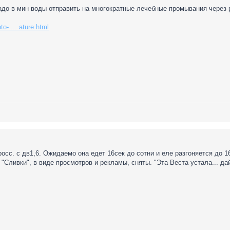
адо в мин воды отправить на многократные лечебные промывания через 
to- ... ature.html
сс. с дв1,6. Ожидаемо она едет 16сек до сотни и еле разгоняется до 
"Сливки", в виде просмотров и рекламы, сняты. "Эта Веста устала... дай