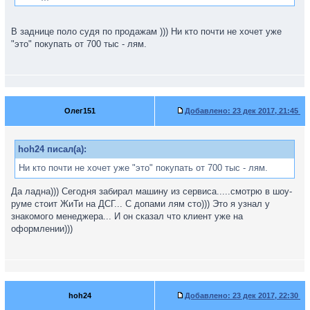
В заднице поло судя по продажам ))) Ни кто почти не хочет уже
"это" покупать от 700 тыс - лям.
Олег151
Добавлено:
23 дек 2017, 21:45
hoh24 писал(а):
Ни кто почти не хочет уже "это" покупать от 700 тыс - лям.
Да ладна))) Сегодня забирал машину из сервиса.....смотрю в шоу-
руме стоит ЖиТи на ДСГ... С допами лям сто))) Это я узнал у
знакомого менеджера... И он сказал что клиент уже на
оформлении)))
hoh24
Добавлено:
23 дек 2017, 22:30