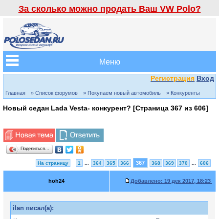
За сколько можно продать Ваш VW Polo?
Меню
Регистрация
Вход
Главная
» Список форумов
» Покупаем новый автомобиль
» Конкуренты
Новый седан Lada Vesta- конкурент? [Страница
367
из
606
]
Поделиться…
367
На страницу
1
...
364
365
366
368
369
370
...
606
hoh24
Добавлено:
19 дек 2017, 18:23
ilan писал(а):