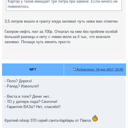
Картер у тазов вмещает три литра при замене. Если ничего не
поменялось.
3,5 литров вошло в гранту когда заливал чуть ниже мах отметки.
Газпром нефть лил за 700р. Откатал на нем без проблем особой
большой разницы и нету с ликви моли за 4 тыс, что вначале
заливал. Почаще чуть менять просто.
WFT
Добавлено:
19 дек 2017, 22:05
- Поло? Дорого!
- Рапид? Извольте!!
- Веста в топе? Денег нет..
- ТО у дилера лада? Сволочи!
- Гарантия ВАЗа? Нет, спасибо!!
Краткий обзор 370 серий санта-барбары от Павла