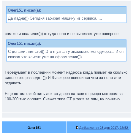
Олег151 писал(а):
Да ладна))) Сегодня забирал машину из сервиса.....
сам же и спалился))) оттуда поло и не вылезает уже наверное.
Олег151 писал(а):
С допами лям сто))) Это я узнал у знакомого менеджера... И он
сказал что клиент уже на оформлении)))
Передумает в последний момент надеюсь когда поймет на сколько
сильно его разводят ))) Я бы скорее повесился чем за поло лям
отдавать.
Еще потом какой-нить лох со двора на тазе с приора мотором за
100-200 тыс обгонит. Скажет типа GT у тебя за лям, ну понятно...
Олег151
Добавлено:
23 дек 2017, 22:52