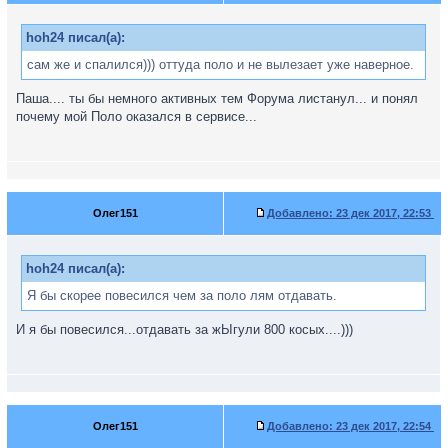
hoh24 писал(а):
сам же и спалился))) оттуда поло и не вылезает уже наверное.
Паша.... ты бы немного активных тем Форума листанул... и понял
почему мой Поло оказался в сервисе...
Олег151
Добавлено:
23 дек 2017, 22:53
hoh24 писал(а):
Я бы скорее повесился чем за поло лям отдавать.
И я бы повесился...отдавать за жЫгули 800 косых....)))
Олег151
Добавлено:
23 дек 2017, 22:54