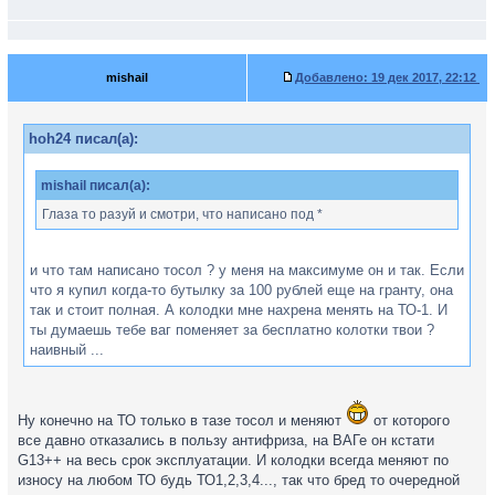
mishail
Добавлено:
19 дек 2017, 22:12
hoh24 писал(а):
mishail писал(а):
Глаза то разуй и смотри, что написано под *
и что там написано тосол ? у меня на максимуме он и так. Если
что я купил когда-то бутылку за 100 рублей еще на гранту, она
так и стоит полная. А колодки мне нахрена менять на ТО-1. И
ты думаешь тебе ваг поменяет за бесплатно колотки твои ?
наивный ...
Ну конечно на ТО только в тазе тосол и меняют
от которого
все давно отказались в пользу антифриза, на ВАГе он кстати
G13++ на весь срок эксплуатации. И колодки всегда меняют по
износу на любом ТО будь ТО1,2,3,4..., так что бред то очередной