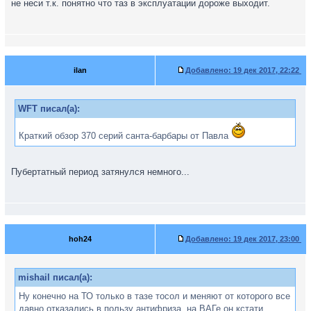
не неси т.к. понятно что таз в эксплуатации дороже выходит.
ilan
Добавлено:
19 дек 2017, 22:22
WFT писал(а):
Краткий обзор 370 серий санта-барбары от Павла
Пубертатный период затянулся немного...
hoh24
Добавлено:
19 дек 2017, 23:00
mishail писал(а):
Ну конечно на ТО только в тазе тосол и меняют от которого все
давно отказались в пользу антифриза, на ВАГе он кстати