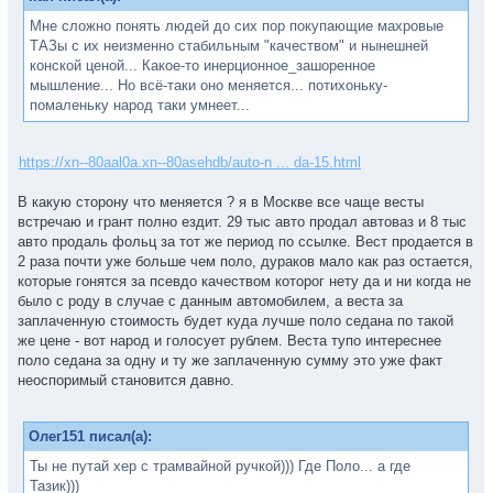
Мне сложно понять людей до сих пор покупающие махровые
ТАЗы с их неизменно стабильным "качеством" и нынешней
конской ценой... Какое-то инерционное_зашоренное
мышление... Но всё-таки оно меняется... потихоньку-
помаленьку народ таки умнеет...
https://xn--80aal0a.xn--80asehdb/auto-n ... da-15.html
В какую сторону что меняется ? я в Москве все чаще весты
встречаю и грант полно ездит. 29 тыс авто продал автоваз и 8 тыс
авто продаль фольц за тот же период по ссылке. Вест продается в
2 раза почти уже больше чем поло, дураков мало как раз остается,
которые гонятся за псевдо качеством которог нету да и ни когда не
было с роду в случае с данным автомобилем, а веста за
заплаченную стоимость будет куда лучше поло седана по такой
же цене - вот народ и голосует рублем. Веста тупо интереснее
поло седана за одну и ту же заплаченную сумму это уже факт
неоспоримый становится давно.
Олег151 писал(а):
Ты не путай хер с трамвайной ручкой))) Где Поло... а где
Тазик)))