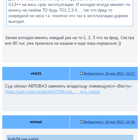
G13++ на весь срок эксплуатации. И колодки всегда меняют по
износу на любом ТО будь ТО1,2,3,4..., так что бред то
очередной не неси т.к. понятно что таз в эксплуатации дороже
выходит.
Зачем колодки менять каждый раз на то-1, 2, 3 что за бред. Сестра
вон 80 тыс уже проехала на кашкае и еще пока нормально ))
chik31
Добавлено:
19 дек 2017, 23:17
Суд обязал АВТОВАЗ заменить владельцу ломающуюся «Весту»
https://auto.mail.ru/article/67339-sud_ ... sya_vestu/
mishail
Добавлено:
19 дек 2017, 23:36
hoh24 писал(а):