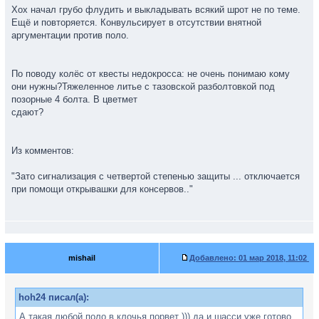
Хох начал грубо флудить и выкладывать всякий шрот не по теме.
Ещё и повторяется. Конвульсирует в отсутствии внятной
аргументации против поло.
По поводу колёс от квесты недокросса: не очень понимаю кому
они нужны?Тяжеленное литье с тазовской разболтовкой под
позорные 4 болта. В цветмет
сдают?
Из комментов:
"Зато сигнализация с четвертой степенью защиты ... отключается
при помощи открывашки для консервов.."
mishail
Добавлено:
01 мар 2018, 11:02
hoh24 писал(а):
А такая любой поло в клочья порвет ))) да и шасси уже готово