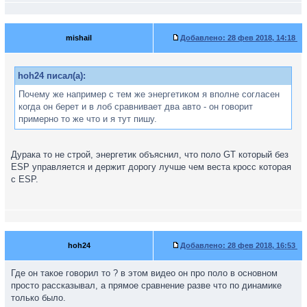
mishail
Добавлено:
28 фев 2018, 14:18
hoh24 писал(а):
Почему же например с тем же энергетиком я вполне согласен
когда он берет и в лоб сравнивает два авто - он говорит
примерно то же что и я тут пишу.
Дурака то не строй, энергетик объяснил, что поло GT который без
ESP управляется и держит дорогу лучше чем веста кросс которая
с ESP.
hoh24
Добавлено:
28 фев 2018, 16:53
Где он такое говорил то ? в этом видео он про поло в основном
просто рассказывал, а прямое сравнение разве что по динамике
только было.