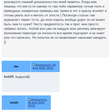
реагируете лишний доказательство моей правоты. Когда вам
пишешь что веста по какому-то там либо параметру лучше поло и
приводишь конкретные примеры вас прямо в пот и краску вгоняет и
готовы рвать все и метать от злости ) Посмотри статью там
журналист пишет то-то, да поло король вообще дорог он не может
быть чем-то хуже!! Чисто предвзятость так и прет, мне просто
забавно читать. mishail вон уже на каждую мою реплику реагирует
болезненно переходя на личности все время подгорает и не знает
уже что написать. Но попытки не останавливает какахами закидать
))
Добавлено:
28
ilan
фев 2018, 18:01
hoh24
, выдыхай)
Добавлено:
hoh24
28 фев 2018,
18:02