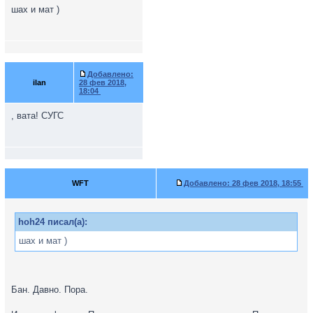
шах и мат )
Добавлено:
ilan
28 фев 2018,
18:04
, вата! СУГС
WFT
Добавлено:
28 фев 2018, 18:55
hoh24 писал(а):
шах и мат )
Бан. Давно. Пора.