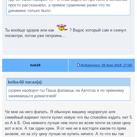
просто рассказывал, а прямое сравнение разве что по
динамике только было.
Ты вообще здоров или как
? Видос который сам и скинул
посмотри, потом уже петроянь...
hoh24
Добавлено:
28 фев 2018, 17:50
kolba-60 писал(а):
скорее наоборот-ты Паша фапаешь на Автотаз и по прежнему
занимаешься демагогией!
Че мне на него фапать. Я обычную машину недорогую аля
семейный вариант почти купил новую что бы спокойно ездить лет 5
из А в Б. Она немного лучше чем поло во всем почти за свою цену
вот и все. А так один хрен. Я от нее не в восторге каком-то прям
аховом, но за эту цену лучше не купить ничего. А то что вы так