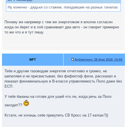
Ну конечно - дядьки со стажем, поездившие на разных тачилах
Почему же например с тем же энергетиком я вполне согласен
когда он берет и в лоб сравнивает два авто - он говорит примерно
то же что и я тут пишу.
WFT
Добавлено:
28 фев 2018, 14:04
Тебе и другим тазоводам энергетик отчетливо и громко, не
шепелявя и не присвистывая, без фефектоф фечи, рассказал и
показал феноменальную в В-классе управляемость Поло даже без
ЕСП.
У тебя бананы на готове для ушей что ли, когда речь за Поло
заходит??
Кстати, не хочешь себе прикупить СВ Кросс на 17 катках?))