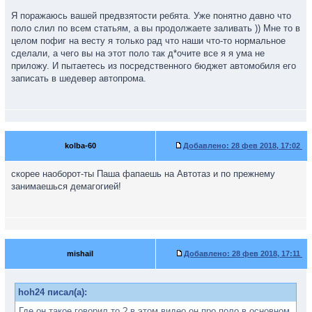
Я поражаюсь вашей предвзятости ребята. Уже понятно давно что
поло слил по всем статьям, а вы продолжаете заливать )) Мне то в
целом пофиг на весту я только рад что наши что-то нормальное
сделали, а чего вы на этот поло так д*очите все я я ума не
приложу. И пытаетесь из посредственного бюджет автомобиля его
записать в шедевер автопрома.
kolba-60
Добавлено:
28 фев 2018, 17:02
скорее наоборот-ты Паша фапаешь на Автотаз и по прежнему
занимаешься демагогией!
mishail
Добавлено:
28 фев 2018, 17:11
hoh24 писал(а):
Где он такое говорил то ? в этом видео он про поло в основном