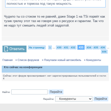
полностью и тормоза под такую мощность.
Чудило ты со стоком то не равняй, даже Stage 1 на TSi порвёт как
тузик грелку этот таз не говоря уже о ресурсе и гарантии. Так что
не надо тут смешить людей этой задротой.
433
На страницу
1
...
430
431
432
434
435
436
...
606
Главная
» Список форумов
» Покупаем новый автомобиль
» Конкуренты
Кто сейчас на конференции
Сейчас этот форум просматривают: нет зарегистрированных пользователей и гости:
4
Найти:
Перейти: