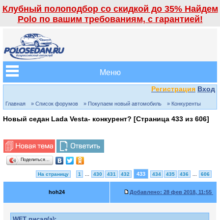
Клубный полоподбор со скидкой до 35% Найдем
Polo по вашим требованиям, с гарантией!
Меню
Регистрация
Вход
Главная
» Список форумов
» Покупаем новый автомобиль
» Конкуренты
Новый седан Lada Vesta- конкурент? [Страница
433
из
606
]
Поделиться…
433
На страницу
1
...
430
431
432
434
435
436
...
606
hoh24
Добавлено:
28 фев 2018, 11:55
WFT писал(а):