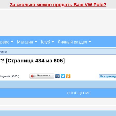
За сколько можно продать Ваш VW Polo?
рвис
Магазин
Клуб
Личный раздел
ренты
т? [Страница
434
из
606
]
Поделиться…
бщений: 9085 ]
На страниц
СООБЩЕНИЕ