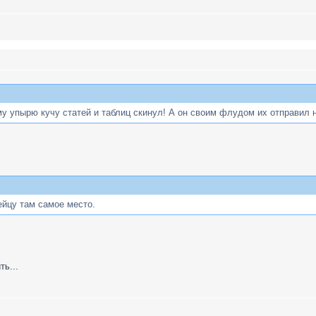
му упырю кучу статей и таблиц скинул! А он своим флудом их отправил н
ейцу там самое место.
ть...