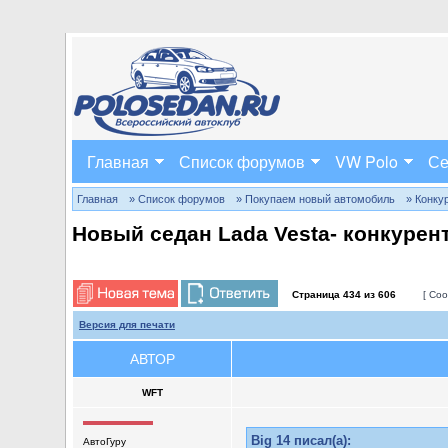
Главная
Список форумов
VW Polo
Се
Главная
» Список форумов
» Покупаем новый автомобиль
» Конку
Новый седан Lada Vesta- конкурен
Страница
434
из
606
[ Соо
Версия для печати
АВТОР
WFT
Big 14 писал(а):
АвтоГуру