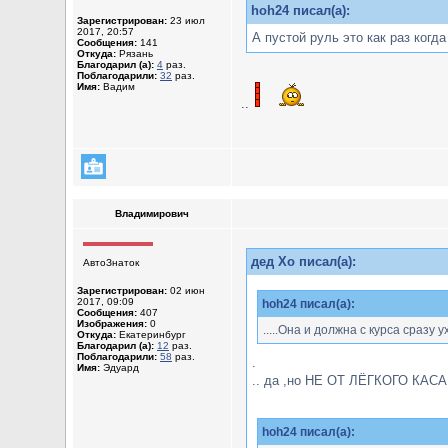
hoh24 писал(а):
Зарегистрирован:
23 июл
2017, 20:57
А пустой руль это как раз когда
Сообщения:
141
Откуда:
Рязань
Благодарил (а):
4
раз.
Поблагодарили:
32
раз.
Имя:
Вадим
..
Владимирович
дед Хо писал(а):
АвтоЗнаток
Зарегистрирован:
02 июн
2017, 09:09
hoh24 писал(а):
Сообщения:
407
Изображения:
0
.....Она и должна с курса сразу ух
Откуда:
Екатеринбург
Благодарил (а):
12
раз.
Поблагодарили:
58
раз.
.
Имя:
Эдуард
.. да ,но НЕ ОТ ЛЁГКОГО КАСАН
hoh24 писал(а):