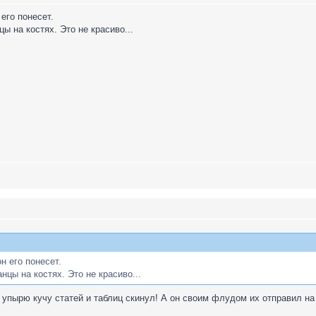
его понесет.
ы на костях. Это не красиво...
н его понесет.
нцы на костях. Это не красиво...
 упырю кучу статей и таблиц скинул! А он своим флудом их отправил на