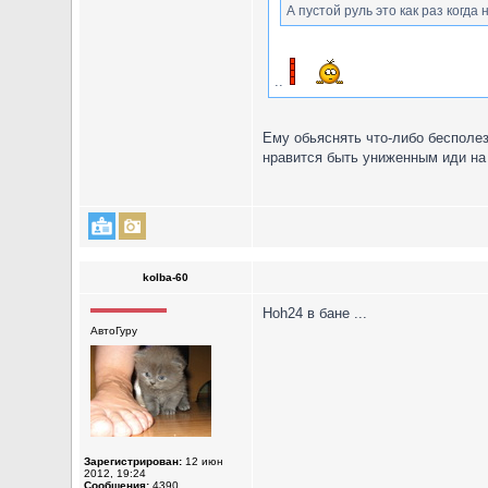
А пустой руль это как раз когда 
..
Ему обьяснять что-либо бесполез
нравится быть униженным иди н
kolba-60
Hoh24 в бане ...
АвтоГуру
Зарегистрирован:
12 июн
2012, 19:24
Сообщения:
4390