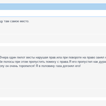
йцу там самое место.
 Вчера один пилот весты нарушая прав.ила при повороте на право заня
бе полосы при этом пропустить помеху с права.Я его пропустил как дура
пу он очень торопился! Я в половину газа догонял его!