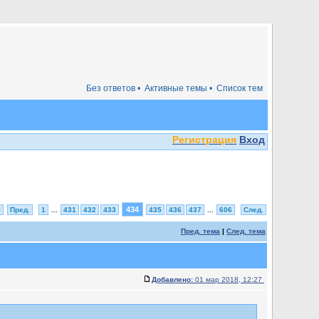
Без ответов •
Активные темы •
Список тем
Регистрация
Вход
434
у
Пред.
1
...
431
432
433
435
436
437
...
606
След.
Пред. тема
|
След. тема
Добавлено:
01 мар 2018, 12:27