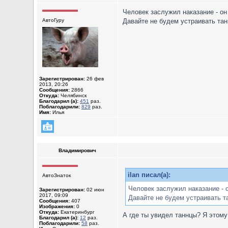
Человек заслужил наказание - он 
АвтоГуру
Давайте не будем устраивать танц
Зарегистрирован:
26 фев
2013, 20:26
Сообщения:
2866
Откуда:
Челябинск
Благодарил (а):
451
раз.
Поблагодарили:
829
раз.
Имя:
Илья
Владимирович
ilan писал(а):
АвтоЗнаток
Человек заслужил наказание - о
Зарегистрирован:
02 июн
2017, 09:09
Давайте не будем устраивать та
Сообщения:
407
Изображения:
0
Откуда:
Екатеринбург
А где ты увидел таннцы? Я этому
Благодарил (а):
12
раз.
Поблагодарили:
58
раз.