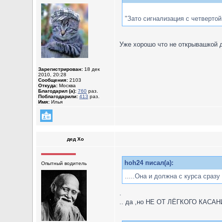
"Зато сигнализация с четверто
Уже хорошо что не открывашкой 
Зарегистрирован:
18 дек
2010, 20:28
Сообщения:
2103
Откуда:
Москва
Благодарил (а):
760
раз.
Поблагодарили:
413
раз.
Имя:
Илья
дед Хо
hoh24 писал(а):
Опытный водитель
.....Она и должна с курса сразу 
.
.. да ,но НЕ ОТ ЛЁГКОГО КАСАНИ