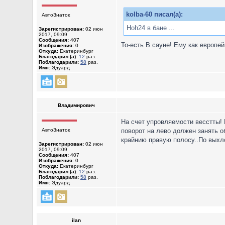
kolba-60 писал(а):
АвтоЗнаток
Hoh24 в бане ...
Зарегистрирован:
02 июн
2017, 09:09
Сообщения:
407
То-есть В сауне! Ему как европе
Изображения:
0
Откуда:
Екатеринбург
Благодарил (а):
12
раз.
Поблагодарили:
58
раз.
Имя:
Эдуард
Владимирович
На счет упровляемости весстты!
АвтоЗнаток
поворот на лево должен занять о
крайнию правую полосу..По выхло
Зарегистрирован:
02 июн
2017, 09:09
Сообщения:
407
Изображения:
0
Откуда:
Екатеринбург
Благодарил (а):
12
раз.
Поблагодарили:
58
раз.
Имя:
Эдуард
ilan