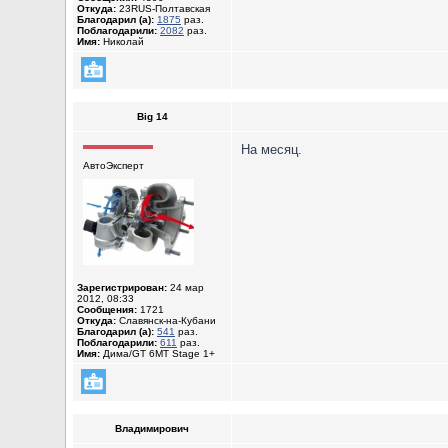
Откуда:
23RUS-Полтавская
Благодарил (а):
1875
раз.
Поблагодарили:
2082
раз.
Имя:
Николай
Big 14
На месяц.
АвтоЭксперт
Зарегистрирован:
24 мар
2012, 08:33
Сообщения:
1721
Откуда:
Славянск-на-Кубани
Благодарил (а):
541
раз.
Поблагодарили:
611
раз.
Имя:
Дима/GT 6MT Stage 1+
Владимирович