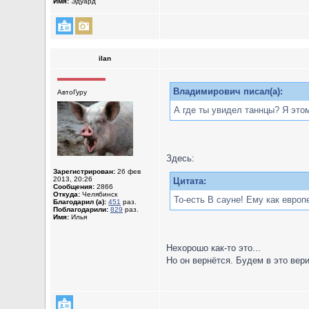
Имя:
Эдуард
ilan
Владимирович писал(а):
АвтоГуру
А где ты увидел таннцы? Я это
Здесь:
Зарегистрирован:
26 фев
2013, 20:26
Цитата:
Сообщения:
2866
Откуда:
Челябинск
То-есть В сауне! Ему как европ
Благодарил (а):
451
раз.
Поблагодарили:
829
раз.
Имя:
Илья
Нехорошо как-то это...
Но он вернётся. Будем в это вери