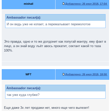
mishail
Добавлено:
26 июл 2018, 17:54
Ambassador писал(а):
И он ведь уже не копает, а перемалывает перемолотое
Это правда, одно и то же долдонит как попугай мантру, ему факт в
лицо, а он знай воду льёт авось прокатит, сектант какой то таза
100%.
WFT
Добавлено:
26 июл 2018, 18:50
Ambassador писал(а):
так уже куда глубже?
Еще даже 3х лет продажи нет, много еще чего вылезет!