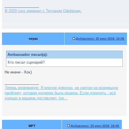
_________________
В 2020 году изменил с Тигуаном Оффроад.
C 9 минуты гонки - веста обычная 1.6 самая не едущая - всех объеха
neyas
Добавлено:
25 июл 2018, 10:06
на механике.
Ambassador писал(а):
Кто писал сценарий?
Не иначе - Хох)
_________________
Теперь резюмирую: Я вполне доволен, не смотря на возникшую
проблему, которая дилером была решена. Если допилить - всё
хорошо и машина доставляет. (оп...
WFT
Добавлено:
25 июл 2018, 18:49