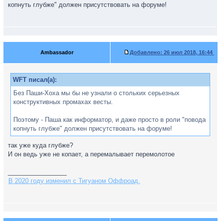
копнуть глубже" должен присутствовать на форуме!
Ambassador
Добавлено:
26 июл 2018, 16:44
WFT писал(а):
Без Паши-Хоха мы бы не узнали о стольких серьезных
конструктивных промахах весты.
Поэтому - Паша как информатор, и даже просто в роли "повода
копнуть глубже" должен присутствовать на форуме!
так уже куда глубже?
И он ведь уже не копает, а перемалывает перемолотое
_________________
В 2020 году изменил с Тигуаном Оффроад.