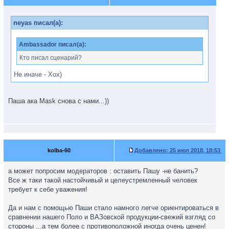
neyas писал(а):
Ambassador писал(а):
Кто писал сценарий?
Не иначе - Хох)
Паша ака Mask снова с нами...))
kolba-60
Добавлено:
25 июл 2018, 18:53
а может попросим модераторов : оставить Пашу -не банить?
Все ж таки такой настойчивый и целеустремленный человек
требует к себе уважения!
Да и нам с помощью Паши стало намного легче ориентироваться в
сравнении нашего Поло и ВАЗовской продукции-свежий взгляд со
стороны ...а тем более с противоположной иногда очень ценен!