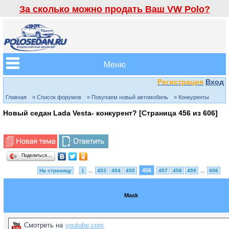
За сколько можно продать Ваш VW Polo?
Меню
Регистрация
Вход
Главная
» Список форумов
» Покупаем новый автомобиль
» Конкуренты
Новый седан Lada Vesta- конкурент? [Страница
456
из
606
]
Поделиться…
456
На страницу
1
...
453
454
455
457
458
459
...
606
Mask
Смотреть на
youtube.com