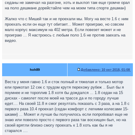
седаны не замечал на разгоне, хоть и выхлоп там еще громче орал
на поло дешмане дорейстайле чем на моем типа спорте дешман)
Жалко что с Мишей так и не проехали мы. Могу на весте 1.6 с ним
проехать если он еще тут обитает... Может проиграю, но совсем
мало корпус максимум на 402 метра. Если повезет может и не
проиграю ... Я настроюсь с любым поло 1.6 не против заехать на
видео.
hoh89
Добавлено:
10 окт 2018, 01:08
Веста у меня гавно 1.6 и сток полный и тяжелая и только мотор
ели прикотал 12 сек с трудом крутя перехожу рубеж .. Был бы я
поумнее и не тороплив 1.8 хотя бы дождался ... 1.8 седан на 15
дисках - самолет после моей на трассе да и по городу лучше
едет.... На своей 11.8 я смог резултать показать с 3 раза, а на 1.8 с
первого раза 10.4 проехал (седан комфорт с легкими колесами 15-
шками) ... Может и лучше бы получилось если попробовал еще не
знаю или повезло просто с первого раза так восхищен был, но на
своей врятли близко смогу проехать к 1.8 хоть как бы я не
старался ....