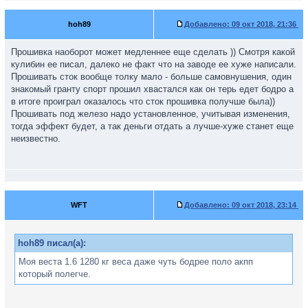
hoh89
Добавлено:
09 окт 2018, 21:36
Прошивка наоборот может медленнее еще сделать )) Смотря какой
кулибин ее писал, далеко не факт что на заводе ее хуже написали.
Прошивать сток вообще толку мало - больше самовнушения, один
знакомый гранту спорт прошил хвастался как он терь едет бодро а
в итоге проиграл оказалось что сток прошивка получше была))
Прошивать под железо надо установленное, учитывая изменения,
тогда эффект будет, а так деньги отдать а лучше-хуже станет еще
неизвестно.
WFT
Добавлено:
09 окт 2018, 23:14
hoh89 писал(а):
Моя веста 1.6 1280 кг веса даже чуть бодрее поло акпп
который полегче.