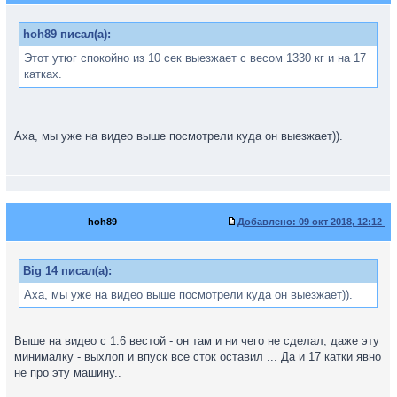
hoh89 писал(а):
Этот утюг спокойно из 10 сек выезжает с весом 1330 кг и на 17
катках.
Аха, мы уже на видео выше посмотрели куда он выезжает)).
hoh89
Добавлено:
09 окт 2018, 12:12
Big 14 писал(а):
Аха, мы уже на видео выше посмотрели куда он выезжает)).
Выше на видео с 1.6 вестой - он там и ни чего не сделал, даже эту
минималку - выхлоп и впуск все сток оставил ... Да и 17 катки явно
не про эту машину..