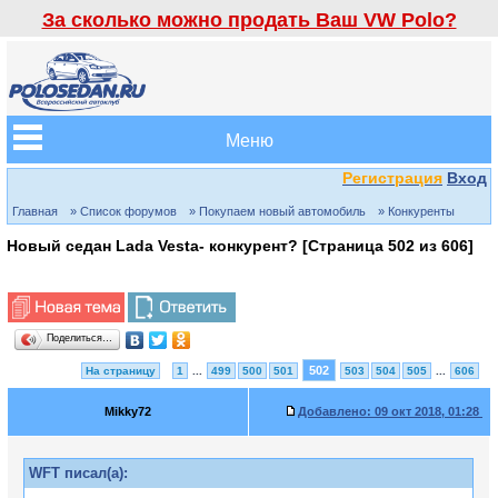
За сколько можно продать Ваш VW Polo?
Меню
Регистрация
Вход
Главная
» Список форумов
» Покупаем новый автомобиль
» Конкуренты
Новый седан Lada Vesta- конкурент? [Страница
502
из
606
]
Поделиться…
502
На страницу
1
...
499
500
501
503
504
505
...
606
Mikky72
Добавлено:
09 окт 2018, 01:28
WFT писал(а):