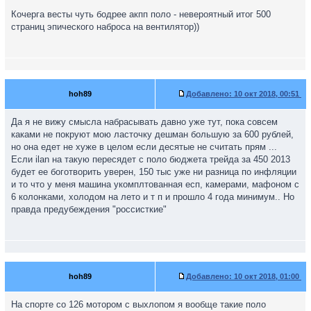
Кочерга весты чуть бодрее акпп поло - невероятный итог 500
страниц эпического наброса на вентилятор))
hoh89
Добавлено:
10 окт 2018, 00:51
Да я не вижу смысла набрасывать давно уже тут, пока совсем
каками не покруют мою ласточку дешман большую за 600 рублей,
но она едет не хуже в целом если десятые не считать прям ...
Если ilan на такую пересядет с поло бюджета трейда за 450 2013
будет ее боготворить уверен, 150 тыс уже ни разница по инфляции
и то что у меня машина укомплтованная есп, камерами, мафоном с
6 колонками, холодом на лето и т п и прошло 4 года минимум.. Но
правда предубеждения "россисткие"
hoh89
Добавлено:
10 окт 2018, 01:00
На спорте со 126 мотором с выхлопом я вообще такие поло