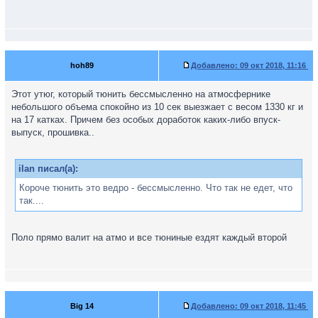
hoh89
Добавлено:
09 окт 2018, 11:16
Этот утюг, который тюнить бессмысленно на атмосфернике
небольшого объема спокойно из 10 сек выезжает с весом 1330 кг и
на 17 катках. Причем без особых доработок каких-либо впуск-
выпуск, прошивка..
ilan писал(а):
Короче тюнить это ведро - бессмысленно. Что так не едет, что
так....
Поло прямо валит на атмо и все тюниные ездят каждый второй
Big 14
Добавлено:
09 окт 2018, 11:45