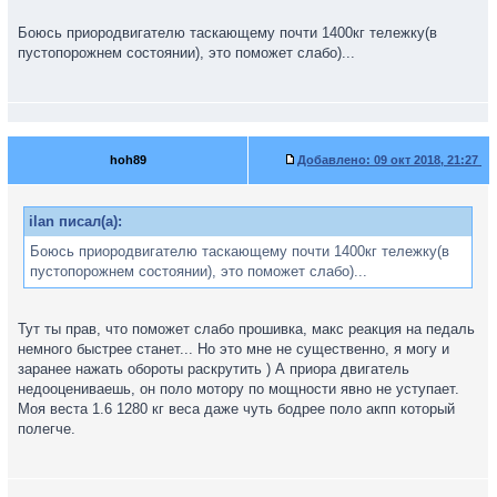
Боюсь приородвигателю таскающему почти 1400кг тележку(в
пустопорожнем состоянии), это поможет слабо)...
hoh89
Добавлено:
09 окт 2018, 21:27
ilan писал(а):
Боюсь приородвигателю таскающему почти 1400кг тележку(в
пустопорожнем состоянии), это поможет слабо)...
Тут ты прав, что поможет слабо прошивка, макс реакция на педаль
немного быстрее станет... Но это мне не существенно, я могу и
заранее нажать обороты раскрутить ) А приора двигатель
недооцениваешь, он поло мотору по мощности явно не уступает.
Моя веста 1.6 1280 кг веса даже чуть бодрее поло акпп который
полегче.