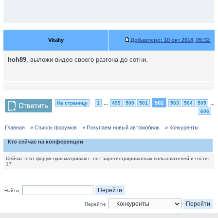
Vitaliy
Добавлено:
10 окт 2018, 05:32
hoh89
, выложи видео своего разгона до сотни.
502
На страницу
1
...
499
500
501
503
504
505
...
606
Главная
» Список форумов
» Покупаем новый автомобиль
» Конкуренты
Кто сейчас на конференции
Сейчас этот форум просматривают: нет зарегистрированных пользователей и гости:
17
Найти:
Перейти: