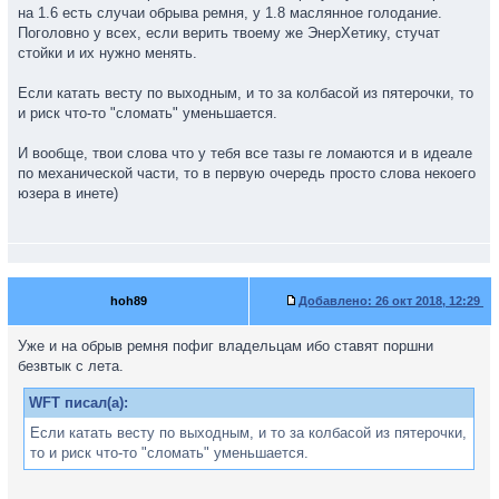
на 1.6 есть случаи обрыва ремня, у 1.8 маслянное голодание.
Поголовно у всех, если верить твоему же ЭнерХетику, стучат
стойки и их нужно менять.
Если катать весту по выходным, и то за колбасой из пятерочки, то
и риск что-то "сломать" уменьшается.
И вообще, твои слова что у тебя все тазы ге ломаются и в идеале
по механической части, то в первую очередь просто слова некоего
юзера в инете)
hoh89
Добавлено:
26 окт 2018, 12:29
Уже и на обрыв ремня пофиг владельцам ибо ставят поршни
безвтык с лета.
WFT писал(а):
Если катать весту по выходным, и то за колбасой из пятерочки,
то и риск что-то "сломать" уменьшается.