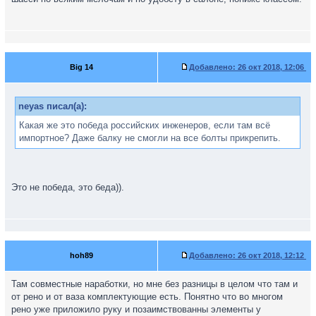
Big 14
Добавлено:
26 окт 2018, 12:06
neyas писал(а):
Какая же это победа российских инженеров, если там всё
импортное? Даже балку не смогли на все болты прикрепить.
Это не победа, это беда)).
hoh89
Добавлено:
26 окт 2018, 12:12
Там совместные наработки, но мне без разницы в целом что там и
от рено и от ваза комплектующие есть. Понятно что во многом
рено уже приложило руку и позаимствованны элементы у