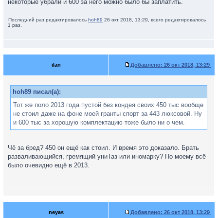
некоторые убрали и 600 за него можно было бы заплатить.
Последний раз редактировалось
hoh89
26 окт 2018, 13:29, всего редактировалось
1 раз.
ilan
Добавлено:
26 окт 2018, 13:29
hoh89 писал(а):
Тот же поло 2013 года пустой без кондея своих 450 тыс вообще
не стоил даже на фоне моей гранты спорт за 443 люксовой. Ну
и 600 тыс за хорошую комплектацию тоже было ни о чем.
Чё за бред? 450 он ещё как стоил. И время это доказало. Брать
разваливающийся, гремящий униТаз или иномарку? По моему всё
было очевидно ещё в 2013.
neyas
Добавлено:
26 окт 2018, 13:29