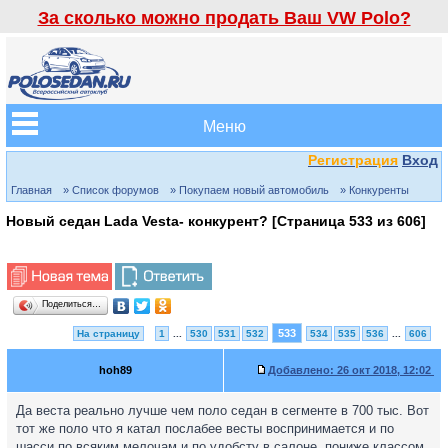
За сколько можно продать Ваш VW Polo?
Меню
Регистрация
Вход
Главная
» Список форумов
» Покупаем новый автомобиль
» Конкуренты
Новый седан Lada Vesta- конкурент? [Страница
533
из
606
]
Поделиться…
533
На страницу
1
...
530
531
532
534
535
536
...
606
hoh89
Добавлено:
26 окт 2018, 12:02
Да веста реально лучше чем поло седан в сегменте в 700 тыс. Вот
тот же поло что я катал послабее весты воспринимается и по
шасси по всяким мелочам и по удобсту в салоне, пониже классом.