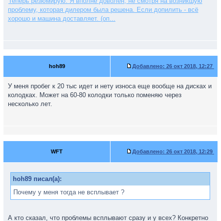
Теперь резюмирую: Я вполне доволен, не смотря на возникшую
проблему, которая дилером была решена. Если допилить - всё
хорошо и машина доставляет. (оп...
hoh89
Добавлено:
26 окт 2018, 12:27
У меня пробег к 20 тыс идет и нету износа еще вообще на дисках и
колодках. Может на 60-80 колодки только поменяю через
несколько лет.
WFT
Добавлено:
26 окт 2018, 12:29
hoh89 писал(а):
Почему у меня тогда не всплывает ?
А кто сказал, что проблемы всплывают сразу и у всех? Конкретно