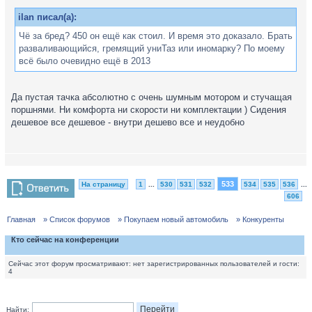
ilan писал(а):
Чё за бред? 450 он ещё как стоил. И время это доказало. Брать
разваливающийся, гремящий униТаз или иномарку? По моему
всё было очевидно ещё в 2013
Да пустая тачка абсолютно с очень шумным мотором и стучащая
поршнями. Ни комфорта ни скорости ни комплектации ) Сидения
дешевое все дешевое - внутри дешево все и неудобно
533
На страницу
1
...
530
531
532
534
535
536
...
606
Главная
» Список форумов
» Покупаем новый автомобиль
» Конкуренты
Кто сейчас на конференции
Сейчас этот форум просматривают: нет зарегистрированных пользователей и гости:
4
Найти: