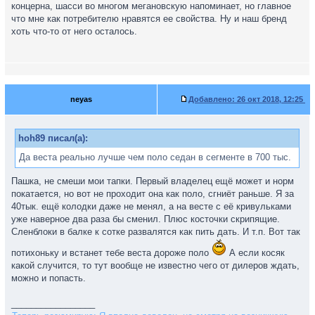
концерна, шасси во многом мегановскую напоминает, но главное
что мне как потребителю нравятся ее свойства. Ну и наш бренд
хоть что-то от него осталось.
neyas
Добавлено:
26 окт 2018, 12:25
hoh89 писал(а):
Да веста реально лучше чем поло седан в сегменте в 700 тыс.
Пашка, не смеши мои тапки. Первый владелец ещё может и норм
покатается, но вот не проходит она как поло, сгниёт раньше. Я за
40тык. ещё колодки даже не менял, а на весте с её кривульками
уже наверное два раза бы сменил. Плюс косточки скрипящие.
Сленблоки в балке к сотке развалятся как пить дать. И т.п. Вот так
потихоньку и встанет тебе веста дороже поло
А если косяк
какой случится, то тут вообще не известно чего от дилеров ждать,
можно и попасть.
_________________