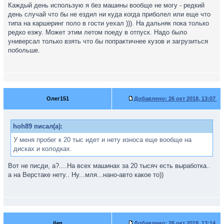
Каждый день использую я без машины вообще не могу - редкий
день случай что бы не ездил ни куда когда приболел или еще что
типа на каршеринг поло в гости уехал ))). На дальняк пока только
редко езжу. Может этим летом поеду в отпуск. Надо было
универсал только взять что бы попрактичнее кузов и загрузиться
побольше.
Олег151
Добавлено:
26 окт 2018, 13:07
hoh89 писал(а):
У меня пробег к 20 тыс идет и нету износа еще вообще на
дисках и колодках.
Вот не писди, а?....На всех машинах за 20 тысяч есть выработка..
а на Верстаке нету.. Ну...мля...нано-авто какое то))
ilan
Добавлено:
26 окт 2018, 13:14