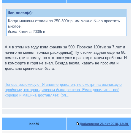
ilan писал(а):
Когда машины стоили по 250-300т.р. им можно было простить
многое.
была Калина 2009г.в.
А я в этом же году взял фабию за 500. Проехал 100тык за 7 лет и
ничего не менял, только расходники)) Ну стойки задние ещё на 90,
ремень грм и помпу, но это тоже уже в расход с таким пробегом. И
в комфорте и горя не знал. Всегда везла, хавать не просила и
довольно крепинькая была.
_________________
Теперь резюмирую: Я вполне доволен, не смотря на возникшую
проблему, которая дилером была решена. Если допилить - всё
хорошо и машина доставляет. (оп...
hoh89
Добавлено:
26 окт 2018, 13:30