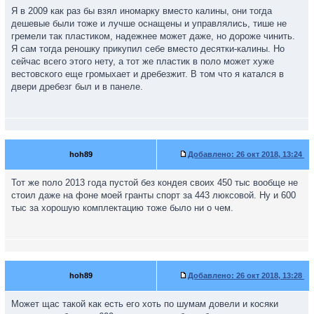
Я в 2009 как раз бы взял иномарку вместо калины, они тогда
дешевые были тоже и лучше оснащены и управлялись, тише не
гремели так пластиком, надежнее может даже, но дороже чинить.
Я сам тогда реношку прикупил себе вместо десятки-калины. Но
сейчас всего этого нету, а тот же пластик в поло может хуже
вестовского еще громыхает и дребезжит. В том что я катался в
двери дребезг был и в панеле.
hoh89
Добавлено:
26 окт 2018, 13:24
Тот же поло 2013 года пустой без кондея своих 450 тыс вообще не
стоил даже на фоне моей гранты спорт за 443 люксовой. Ну и 600
тыс за хорошую комплектацию тоже было ни о чем.
hoh89
Добавлено:
26 окт 2018, 13:28
Может щас такой как есть его хоть по шумам довели и косяки