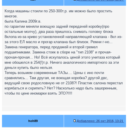
Когда машины стоили по 250-300т.р. им можно было простить
многое.
была Калина 2009г.в.
по гарантии меняли воющую задней передачей коробку(про
остальные молчу), два раза пришлось снимать головку блока
8клопа из-за криво установленной направляющей клапана - 8кл из-
за этого ЕЛ масло и прогар клапана был близок. Ремни г-но...
Замена генератора, перед продажей и второй гремел
подшипниками. Замена стоек в сборе на "тип 2108" и прочая-
прочая-прочая... Но! Всё искупалось ценой этого унитаза который
мне обошелся в 254(!)т.р. Ничего аналогичного импортного за эти
деньги купить было нельзя.
Теперь возьмем современные ТАЗы.... Цены с ино почти
сравнялись... Там другая, не воющая коробка? другой двс,
ведущий свою родословную не от 2108?! Пластик салона перестал
корябаться и скрипеть? Нет? Насколько надо быть зашоренным,
чтобы по цене иномарки взять ЭТО?!!!!
hoh89
Добавлено:
26 окт 2018, 13:21