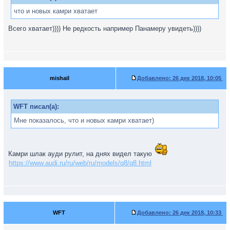
что и новых камри хватает
Всего хватает)))) Не редкость например Панамеру увидеть))))
mishail
Добавлено:
26 дек 2018, 10:05
WFT писал(а):
Мне показалось, что и новых камри хватает)
Камри шлак ауди рулит, на днях видел такую
https://www.audi.ru/ru/web/ru/models/q8/q8.html
WFT
Добавлено:
26 дек 2018, 10:33