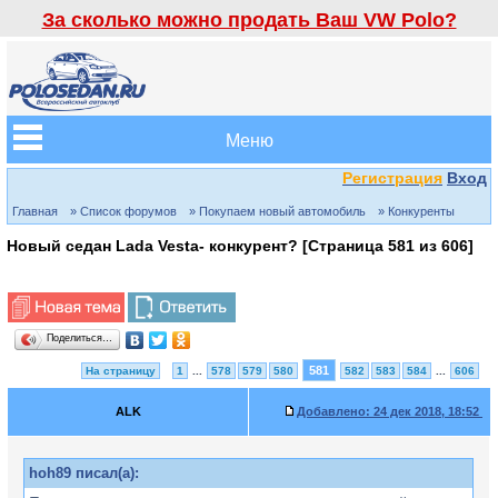
За сколько можно продать Ваш VW Polo?
Меню
Регистрация
Вход
Главная
» Список форумов
» Покупаем новый автомобиль
» Конкуренты
Новый седан Lada Vesta- конкурент? [Страница
581
из
606
]
Поделиться…
581
На страницу
1
...
578
579
580
582
583
584
...
606
ALK
Добавлено:
24 дек 2018, 18:52
hoh89 писал(а):