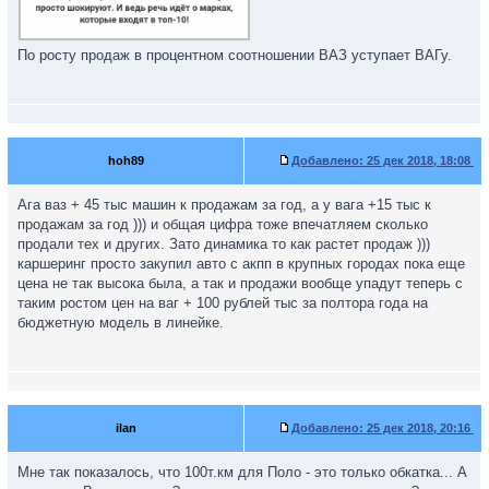
По росту продаж в процентном соотношении ВАЗ уступает ВАГу.
hoh89
Добавлено:
25 дек 2018, 18:08
Ага ваз + 45 тыс машин к продажам за год, а у вага +15 тыс к
продажам за год ))) и общая цифра тоже впечатляем сколько
продали тех и других. Зато динамика то как растет продаж )))
каршеринг просто закупил авто с акпп в крупных городах пока еще
цена не так высока была, а так и продажи вообще упадут теперь с
таким ростом цен на ваг + 100 рублей тыс за полтора года на
бюджетную модель в линейке.
ilan
Добавлено:
25 дек 2018, 20:16
Мне так показалось, что 100т.км для Поло - это только обкатка... А