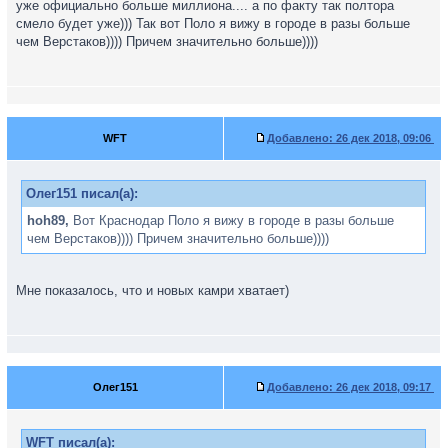
уже официально больше миллиона.... а по факту так полтора
смело будет уже))) Так вот Поло я вижу в городе в разы больше
чем Верстаков)))) Причем значительно больше))))
WFT
Добавлено:
26 дек 2018, 09:06
Олег151 писал(а):
hoh89,
Вот Краснодар Поло я вижу в городе в разы больше
чем Верстаков)))) Причем значительно больше))))
Мне показалось, что и новых камри хватает)
Олег151
Добавлено:
26 дек 2018, 09:17
WFT писал(а):