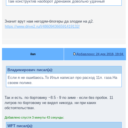
Там конструктив наоборот дренажек довольно удачный
Значит врут нам негодяи-блогеры да злодеи на д2.
https://www.drive2.ru/l/486094366591419132/
ilan
Добавлено:
24 дек 2018, 19:04
Владимирович писал(а):
Если я не ошибаюсь.То Илья написал про расход 11л. газа.На
своем полике.
Так и есть. по бортовику ~8.5 - 9 по зиме - если без пробок. 11
литров по бортовому не видел никогда. ни при каких
обстоятельствах.
Добавлено спустя 3 минуты 43 секунды:
WFT писал(а):