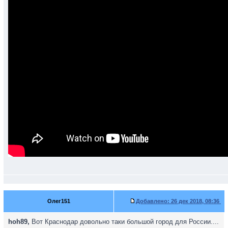
Олег151
Добавлено:
26 дек 2018, 08:36
hoh89,
Вот Краснодар довольно таки большой город для России....