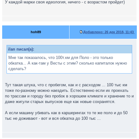
У каждой марки своя идеология, ничего - с возрастом пройдет)
hoh89
Добавлено:
26 дек 2018, 11:43
ilan писал(а):
Мне так показалось, что 100т.км для Поло - это только
обкатка... А как-там у Весты с этим? сколько капиталок нужно
сделать?
Тут такая штука, что с пробегом, как и с расходом ... 100 тыс км
тоже по-разному можно наездить. Естественно если их проехать
по трассам и городу без пробок в хорошем климате и хранение то и
даже жигули старых выпусков еще как новые сохранятся.
А если машину убивать как в каршерингах то те же поло и до 50
тыс не доживают - вот и вся обкатка до 100 тыс ...