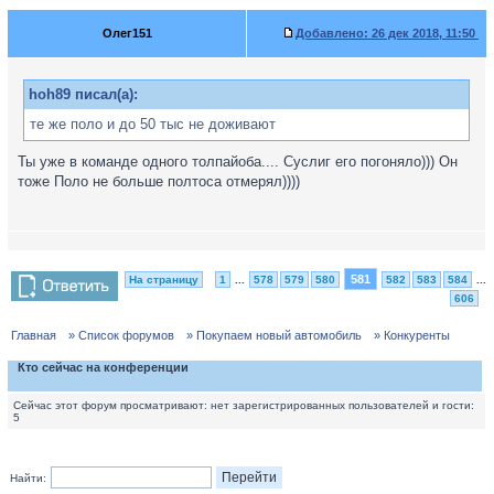
Олег151
Добавлено:
26 дек 2018, 11:50
hoh89 писал(а):
те же поло и до 50 тыс не доживают
Ты уже в команде одного толпайоба.... Суслиг его погоняло))) Он
тоже Поло не больше полтоса отмерял))))
581
На страницу
1
...
578
579
580
582
583
584
...
606
Главная
» Список форумов
» Покупаем новый автомобиль
» Конкуренты
Кто сейчас на конференции
Сейчас этот форум просматривают: нет зарегистрированных пользователей и гости:
5
Найти: