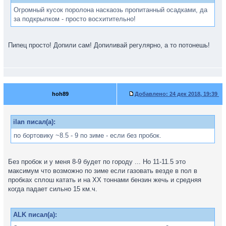
Огромный кусок поролона наскаозь пропитанный осадками, да
за подкрылком - просто восхитительно!
Пипец просто! Допили сам! Допиливай регулярно, а то потонешь!
hoh89
Добавлено:
24 дек 2018, 19:39
ilan писал(а):
по бортовику ~8.5 - 9 по зиме - если без пробок.
Без пробок и у меня 8-9 будет по городу ... Но 11-11.5 это
максимум что возможно по зиме если газовать везде в пол в
пробках сплош катать и на ХХ тоннами бензин жечь и средняя
когда падает сильно 15 км.ч.
ALK писал(а):