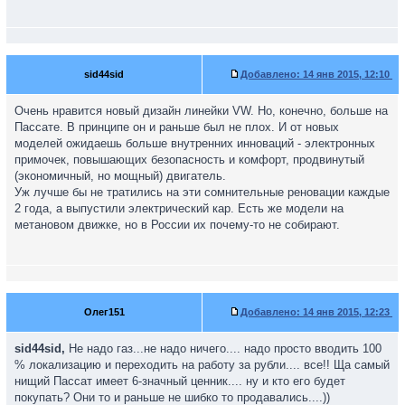
sid44sid
Добавлено:
14 янв 2015, 12:10
Очень нравится новый дизайн линейки VW. Но, конечно, больше на
Пассате. В принципе он и раньше был не плох. И от новых
моделей ожидаешь больше внутренних инноваций - электронных
примочек, повышающих безопасность и комфорт, продвинутый
(экономичный, но мощный) двигатель.
Уж лучше бы не тратились на эти сомнительные реновации каждые
2 года, а выпустили электрический кар. Есть же модели на
метановом движке, но в России их почему-то не собирают.
Олег151
Добавлено:
14 янв 2015, 12:23
sid44sid,
Не надо газ...не надо ничего.... надо просто вводить 100
% локализацию и переходить на работу за рубли.... все!! Ща самый
нищий Пассат имеет 6-значный ценник.... ну и кто его будет
покупать? Они то и раньше не шибко то продавались....))