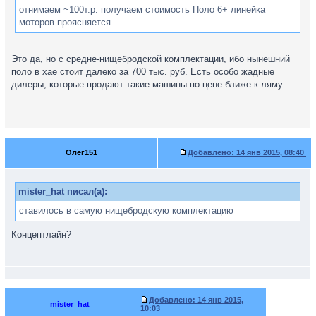
отнимаем ~100т.р. получаем стоимость Поло 6+ линейка
моторов проясняется
Это да, но с средне-нищебродской комплектации, ибо нынешний
поло в хае стоит далеко за 700 тыс. руб. Есть особо жадные
дилеры, которые продают такие машины по цене ближе к ляму.
Олег151
Добавлено:
14 янв 2015, 08:40
mister_hat писал(а):
ставилось в самую нищебродскую комплектацию
Концептлайн?
Добавлено:
14 янв 2015,
mister_hat
10:03