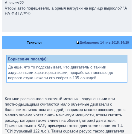
А зачем??
Чтобы авто подешевело, а бремя нагрузки на юрлицо выросло? "А
НА-ФИ-ГА?!"©
Технолог
Добавлено:
14 янв 2015, 14:29
Борисович писал(а):
Да еще, что то подсказывает, что двигатель с такими
задушенными характеристиками, проработает меньше до
первого стука нежели его собрат в 105 лошадей.
Как мне рассказывал знакомый механик - задушенными или
плотно-дышащими считаются мало объёмные двигатели с
большим количеством лошадей, например многие японские, где с
малого объёма хотят снять максимум мощности, чтобы снизить
расход, который также влияет на объём (литраж) двигателя.
Применительно к ВАГу примером такого двигателе является 1,4
ТСИ (турбовый 122 л.с.). Таким образом ресурс такого двигателя