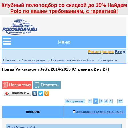
Клубный полоподбор со скидкой до 35% Найдем
Polo по вашим требованиям, с гарантией!
Меню
Регистрация
Вход
Главная
» Список форумов
» Покупаем новый автомобиль
» Конкуренты
Новая Volkswagen Jetta 2014-2015 [Страница
2
из
27
]
Поделиться…
2
На страницу
1
3
4
5
...
27
dmb2006
Добавлено:
13 янв 2015, 18:44
ОлегV писал(а):