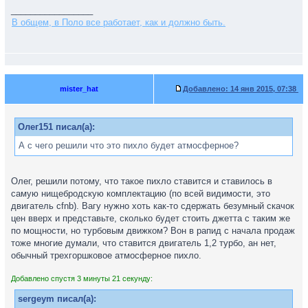
_________________
В общем, в Поло все работает, как и должно быть.
mister_hat
Добавлено:
14 янв 2015, 07:38
Олег151 писал(а):
А с чего решили что это пихло будет атмосферное?
Олег, решили потому, что такое пихло ставится и ставилось в
самую нищебродскую комплектацию (по всей видимости, это
двигатель cfnb). Вагу нужно хоть как-то сдержать безумный скачок
цен вверх и представьте, сколько будет стоить джетта с таким же
по мощности, но турбовым движком? Вон в рапид с начала продаж
тоже многие думали, что ставится двигатель 1,2 турбо, ан нет,
обычный трехгоршковое атмосферное пихло.
Добавлено спустя 3 минуты 21 секунду:
sergeym писал(а):