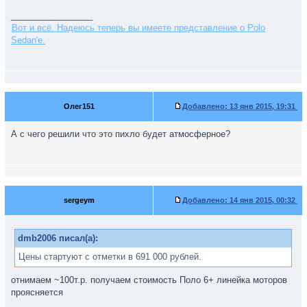
_________________
Вот и всё. Надеюсь теперь вы имеете представление о Polo
Sedan'е.
Олег151
Добавлено:
13 янв 2015, 19:31
А с чего решили что это пихло будет атмосферное?
sergeym
Добавлено:
14 янв 2015, 00:32
dmb2006 писал(а):
Цены стартуют с отметки в 691 000 рублей.
отнимаем ~100т.р. получаем стоимость Поло 6+ линейка моторов
проясняется