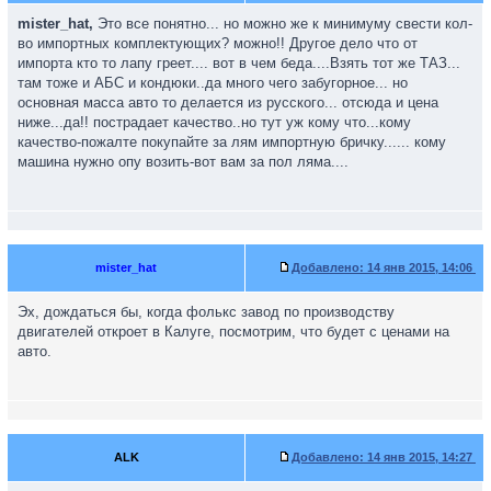
mister_hat,
Это все понятно... но можно же к минимуму свести кол-
во импортных комплектующих? можно!! Другое дело что от
импорта кто то лапу греет.... вот в чем беда....Взять тот же ТАЗ...
там тоже и АБС и кондюки..да много чего забугорное... но
основная масса авто то делается из русского... отсюда и цена
ниже...да!! пострадает качество..но тут уж кому что...кому
качество-пожалте покупайте за лям импортную бричку...... кому
машина нужно опу возить-вот вам за пол ляма....
mister_hat
Добавлено:
14 янв 2015, 14:06
Эх, дождаться бы, когда фолькс завод по производству
двигателей откроет в Калуге, посмотрим, что будет с ценами на
авто.
ALK
Добавлено:
14 янв 2015, 14:27