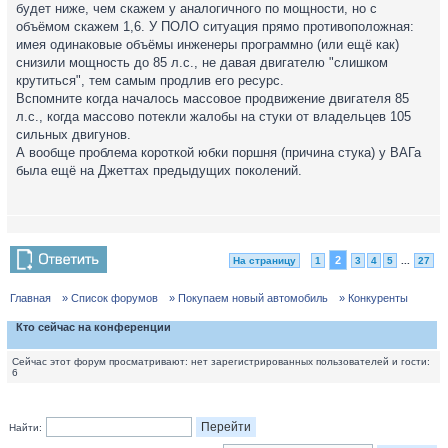
будет ниже, чем скажем у аналогичного по мощности, но с
объёмом скажем 1,6. У ПОЛО ситуация прямо противоположная:
имея одинаковые объёмы инженеры программно (или ещё как)
снизили мощность до 85 л.с., не давая двигателю "слишком
крутиться", тем самым продлив его ресурс.
Вспомните когда началось массовое продвижение двигателя 85
л.с., когда массово потекли жалобы на стуки от владельцев 105
сильных двигунов.
А вообще проблема короткой юбки поршня (причина стука) у ВАГа
была ещё на Джеттах предыдущих поколений.
2
На страницу
1
3
4
5
...
27
Главная
» Список форумов
» Покупаем новый автомобиль
» Конкуренты
Кто сейчас на конференции
Сейчас этот форум просматривают: нет зарегистрированных пользователей и гости:
6
Найти: