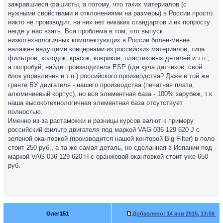
зажравшиеся фашисты, а потому, что таких материалов (с
нужными свойствами и отклонениями на размеры) в России просто
никто не производит, на них нет никаких стандартов и их попросту
негде у нас взять. Вся проблема в том, что выпуск
низкотехнологичных комплектующих в России более-менее
налажен ведущими концернами из российских материалов, типа
фильтров, колодок, красок, ковриков, пластиковых деталей и т.п.,
а попробуй, найди производителя ESP (где куча датчиков, свой
блок управления и т.п.) российского производства? Даже в той же
гранте БУ двигателя - нашего производства (печатная плата,
алюминиевый корпус), но вся элементная база - 100% зарубеж, т.к.
наша высокотехнологичная элементная база отсутствует
полностью.
Именно из-за растаможки и разницы курсов валют к примеру
российский фильтр двигателя под маркой VAG 036 129 620 J с
зеленой окантовкой (производится нашей конторой Big Filter) в поло
стоит 250 руб., а та же самая деталь, но сделанная в Испании под
маркой VAG 036 129 620 H с оранжевой окантовкой стоит уже 650
руб.
Олег151
Добавлено:
14 янв 2015, 13:58