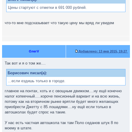
Цены стартуют с отметки в 691 000 рублей.
что-то мне подсказывает что такую цену мы вряд ли увидем
ОлегV
Добавлено:
13 янв 2015, 19:27
Так вот и я о том же....
Борисович писал(а):
...если ездишь только в городе.
главное на понтах, хоть и с овощным движком....ну ещё конечно
налог копеечный.....короче пенсионный вариант и на всю жизнь,
потому как на вторичном рынке врятли будет много желающих
приобрести Джетту с 85 лошадями....ну ещё если только в
автошколах будет спрос на такие.
У нас есть частная автошкола так там Поло седанов штук 8 по
моему в штате.