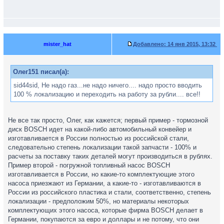
mister_hat
Добавлено:
14 янв 2015, 13:32
Олег151 писал(а):
sid44sid, Не надо газ...не надо ничего.... надо просто вводить
100 % локализацию и переходить на работу за рубли.... все!!
Не все так просто, Олег, как кажется; первый пример - тормозной
диск BOSСH идет на какой-либо автомобильный конвейер и
изготавливается в России полностью из российской стали,
следовательно степень локализации такой запчасти - 100% и
расчеты за поставку таких деталей могут производиться в рублях.
Пример второй - погружной топливный насос BOSСH
изготавливается в России, но какие-то комплектующие этого
насоса приезжают из Германии, а какие-то - изготавливаются в
России из российского пластика и стали, соответственно, степень
локализации - предположим 50%, но материалы некоторых
комплектующих этого насоса, которые фирма BOSСH делает в
Германии, покупаются за евро и доллары и не потому, что они