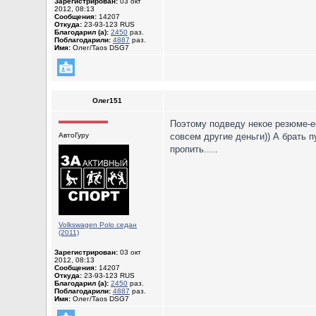
Зарегистрирован:
03 окт
2012, 08:13
Сообщения:
14207
Откуда:
23-93-123 RUS
Благодарил (а):
2450
раз.
Поблагодарили:
4887
раз.
Имя:
Олег/Taos DSG7
Олег151
Поэтому подведу некое резюме-ес
АвтоГуру
совсем другие деньги)) А брать п
пропить.....
Volkswagen Polo седан
(2011)
Зарегистрирован:
03 окт
2012, 08:13
Сообщения:
14207
Откуда:
23-93-123 RUS
Благодарил (а):
2450
раз.
Поблагодарили:
4887
раз.
Имя:
Олег/Taos DSG7