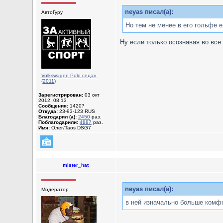
neyas писал(а):
АвтоГуру
Но тем не менее в его гольфе 
Ну если только осознавая во все 
Volkswagen Polo седан
(2011)
Зарегистрирован:
03 окт
2012, 08:13
Сообщения:
14207
Откуда:
23-93-123 RUS
Благодарил (а):
2450
раз.
Поблагодарили:
4887
раз.
Имя:
Олег/Taos DSG7
mister_hat
neyas писал(а):
Модератор
в ней изначально больше комф