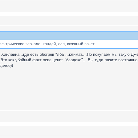
лектрические зеркала, кондей, есп, кожаный пакет.
айлайна...где есть обогрев "лба"...климат....Но покупаем мы такую Дже
..Это как убойный факт освещения "бардака"... Вы туда лазите постоянно
 далее))