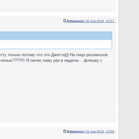
Добавлено:
02 ноя 2016, 13:57
тту только потому что это Джетта))) На лицо росиянское
 ночью????!!! Я лично лажу раз в неделю....флешку с
Добавлено:
02 ноя 2016, 13:59