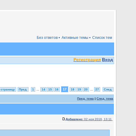
Без ответов •
Активные темы •
Список тем
Регистрация
Вход
17
 страницу
Пред.
1
...
14
15
16
18
19
20
...
27
След.
Пред. тема
|
След. тема
Добавлено:
02 ноя 2016, 13:11