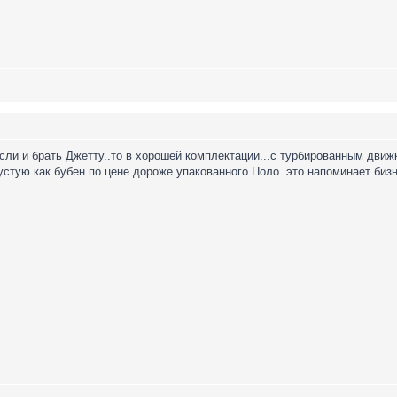
ли и брать Джетту..то в хорошей комплектации...с турбированным движко
устую как бубен по цене дороже упакованного Поло..это напоминает бизне