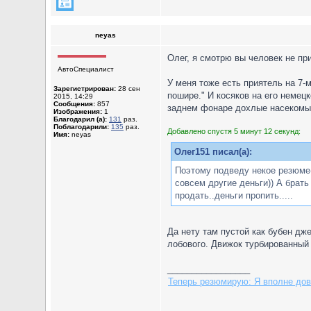
neyas
Олег, я смотрю вы человек не п
АвтоСпециалист
У меня тоже есть приятель на 7-м
Зарегистрирован:
28 сен
пошире." И косяков на его немец
2015, 14:29
Сообщения:
857
заднем фонаре дохлые насекомые 
Изображения:
1
Благодарил (а):
131
раз.
Поблагодарили:
135
раз.
Добавлено спустя 5 минут 12 секунд:
Имя:
neyas
Олег151 писал(а):
Поэтому подведу некое резюме-е
совсем другие деньги)) А брать
продать..деньги пропить.....
Да нету там пустой как бубен дж
лобового. Движок турбированный к
_________________
Теперь резюмирую: Я вполне дово