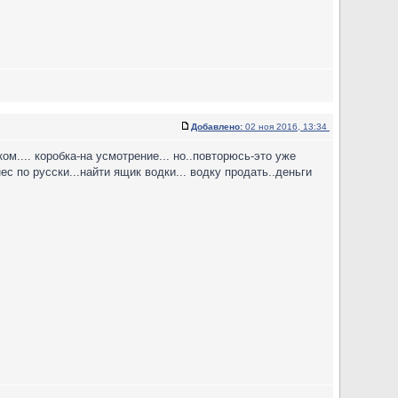
Добавлено:
02 ноя 2016, 13:34
м.... коробка-на усмотрение... но..повторюсь-это уже
с по русски...найти ящик водки... водку продать..деньги