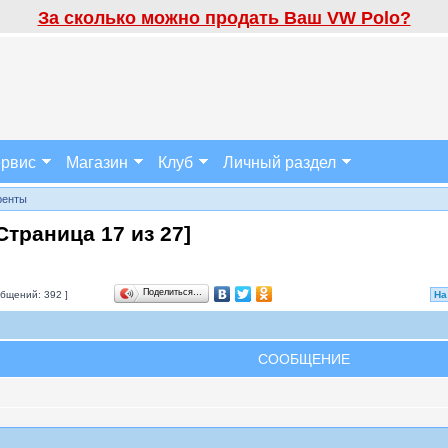
За сколько можно продать Ваш VW Polo?
рвис
Магазин
Клуб
Личный раздел
ренты
[Страница
17
из
27
]
Поделиться…
бщений: 392 ]
На
СООБЩЕНИЕ