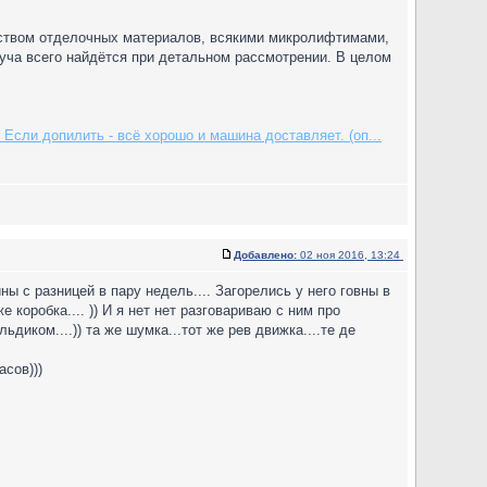
еством отделочных материалов, всякими микролифтимами,
уча всего найдётся при детальном рассмотрении. В целом
Если допилить - всё хорошо и машина доставляет. (оп...
Добавлено:
02 ноя 2016, 13:24
ины с разницей в пару недель.... Загорелись у него говны в
е коробка.... )) И я нет нет разговариваю с ним про
ьдиком....)) та же шумка...тот же рев движка....те де
сов)))