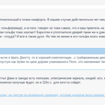
ритязательный в плане комфорта. В вашем случае действительно нет ни
 гольфе(немце), и кстати, говорит он тоже самое, что и ваш приятель на
ком гольфе тоже хватает! Бархотки и уплотнители дверей такие же и даж
- откуда? И всё в таком духе. Но тем не менее в его гольфе ехать ком
сли и брать Джетту..то в хорошей комплектации...с турбированным движк
 пустую как бубен по цене дороже упакованного Поло..это напоминает биз
етты! Даже в тренде есть попогреи, электрические зеркала, кондей, есп,
онечно получше будет, но и 110л.с. для кого-то сойдёт.
лен, не смотря на возникшую проблему, которая дилером была решена. 