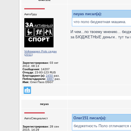
neyas писал(а):
АвтоГуру
что поло бюджетная машина.
И чем...по твоему мнению... бюд
за БЮДЖЕТНЫЕ деньги.. тут ты п
Volkswagen Polo седан
(2011)
Зарегистрирован:
03 окт
2012, 08:13
Сообщения:
14207
Откуда:
23-93-123 RUS
Благодарил (а):
2450
раз.
Поблагодарили:
4887
раз.
Имя:
Олег/Taos DSG7
neyas
Олег151 писал(а):
АвтоСпециалист
бюджетность Поло отличается о
Зарегистрирован:
28 сен
2015, 14:29