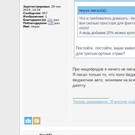
Зарегистрирован:
28 сен
2015, 14:29
neyas писал(а):
Сообщения:
857
Изображения:
1
Что и требовалось доказать - б
Благодарил (а):
131
раз.
вон сколько простора для фанта
Поблагодарили:
135
раз.
Имя:
neyas
огого!
А ведь добавив 20% можно купи
Постойте, постойте, ваши заяв
для третьесортных стран?
Про нищебродов я ничего не писа
Я писал только то, что поло бюд
бюджетное авто, экономии на все
джетту.
_________________
Теперь резюмирую: Я вполне дово
Олег151