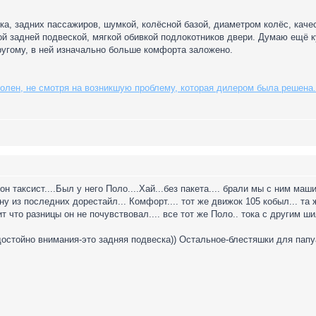
а, задних пассажиров, шумкой, колёсной базой, диаметром колёс, кач
ой задней подвеской, мягкой обивкой подлокотников двери. Думаю ещё к
ругому, в ней изначально больше комфорта заложено.
лен, не смотря на возникшую проблему, которая дилером была решена. 
н таксист....Был у него Поло....Хай...без пакета.... брали мы с ним маш
ну из последних дорестайл... Комфорт.... тот же движок 105 кобыл... та ж
т что разницы он не почувствовал.... все тот же Поло.. тока с другим шил
остойно внимания-это задняя подвеска)) Остальное-блестяшки для папуа