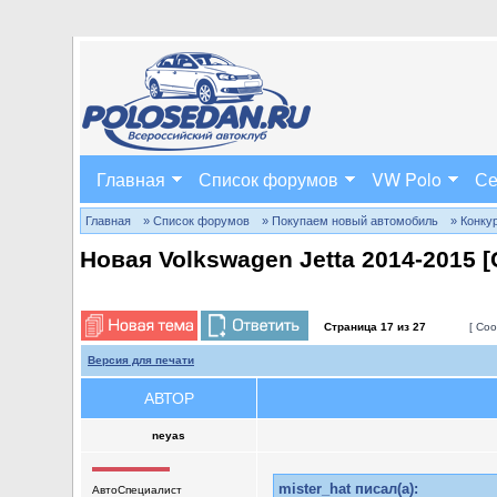
Главная
Список форумов
VW Polo
Се
Главная
» Список форумов
» Покупаем новый автомобиль
» Конку
Новая Volkswagen Jetta 2014-2015 
Страница
17
из
27
[ Соо
Версия для печати
АВТОР
neyas
mister_hat писал(а):
АвтоСпециалист