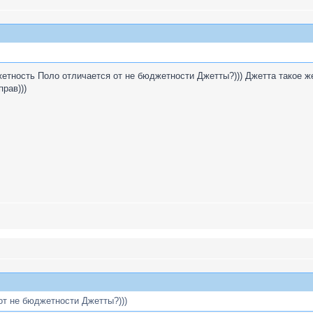
жетность Поло отличается от не бюджетности Джетты?))) Джетта такое же
рав)))
т не бюджетности Джетты?)))