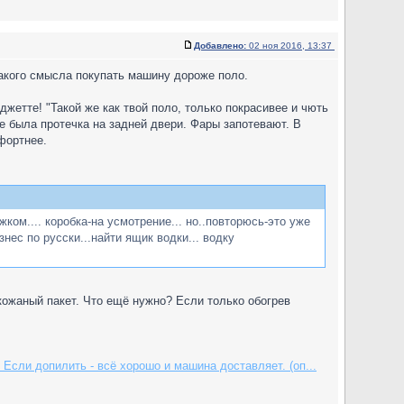
Добавлено:
02 ноя 2016, 13:37
какого смысла покупать машину дороже поло.
 джетте! "Такой же как твой поло, только покрасивее и чють
е была протечка на задней двери. Фары запотевают. В
фортнее.
ом.... коробка-на усмотрение... но..повторюсь-это уже
нес по русски...найти ящик водки... водку
 кожаный пакет. Что ещё нужно? Если только обогрев
Если допилить - всё хорошо и машина доставляет. (оп...