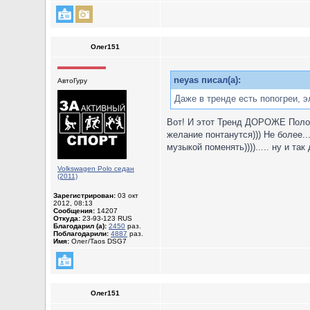
Олег151
neyas писал(а):
АвтоГуру
Даже в тренде есть попогреи, э
Вот! И этот Тренд ДОРОЖЕ Поло Х
желание понтанутся))) Не более.
музыкой поменять))))..... ну и так
Volkswagen Polo седан
(2011)
Зарегистрирован:
03 окт
2012, 08:13
Сообщения:
14207
Откуда:
23-93-123 RUS
Благодарил (а):
2450
раз.
Поблагодарили:
4887
раз.
Имя:
Олег/Taos DSG7
Олег151