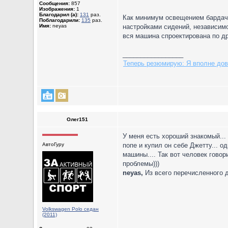
Сообщения:
857
Изображения:
1
Благодарил (а):
131
раз.
Как минимум освещением бардачк
Поблагодарили:
135
раз.
Имя:
neyas
настройками сидений, независим
вся машина спроектирована по д
_________________
Теперь резюмирую: Я вполне дово
Олег151
У меня есть хороший знакомый... о
АвтоГуру
попе и купил он себе Джетту... од
машины.... Так вот человек говори
проблемы)))
neyas,
Из всего перечисленного д
Volkswagen Polo седан
(2011)