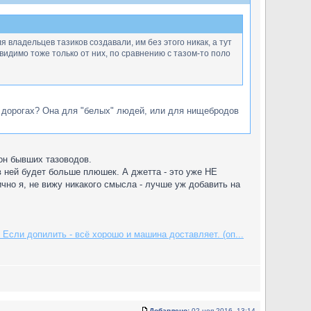
 владельцев тазиков создавали, им без этого никак, а тут
видимо тоже только от них, по сравнению с тазом-то поло
а дорогах? Она для "белых" людей, или для нищебродов
он бывших тазоводов.
в ней будет больше плюшек. А джетта - это уже НЕ
чно я, не вижу никакого смысла - лучше уж добавить на
Если допилить - всё хорошо и машина доставляет. (оп...
Добавлено:
02 ноя 2016, 13:14