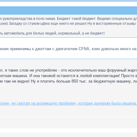
ез рукоприкладства в поло никак. Бюджет такой бюджет. Видимо специально для
зии) Загадку со стуком цфна еще никто не решил Ну и восторженные отзывы 
ть автомобиль для белых людей, нормальный, а не бюджет!
ления применимы к джеттам с двигателем CFNA, коих довольно много н
л, я таких слов не употребляю - это исключительно ваш форумный жарг
жетная машина. И она таковой останется в любой комплектации! Просто 
м там не видно! Ну и платить больше 850 тыс. за бюджетную машину, ли
лен, не смотря на возникшую проблему, которая дилером была решена. 