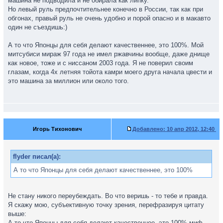
машина не подводила и не обирала как липку.
Но левый руль предпочтительнее конечно в России, так как при
обгонах, правый руль не очень удобно и порой опасно и в макавто
один не съездишь:)
А то что Японцы для себя делают качественнее, это 100%. Мой
митсубиси мираж 97 года не имел ржавчины вообще, даже днище
как новое, тоже и с ниссаном 2003 года. Я не поверил своим
глазам, когда 4х летняя тойота камри моего друга начала цвести и
это машина за миллион или около того.
Игорь Тихонович
Добавлено:
10 апр 2012, 12:40
flyder писал(а):
А то что Японцы для себя делают качественнее, это 100%
Не стану никого переубеждать. Во что веришь - то тебе и правда.
Я скажу мою, субъективную точку зрения, перефразируя цитату
выше:
А то что Японцы для себя делают качественнее, это 100% миф.