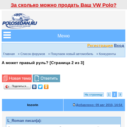
За сколько можно продать Ваш VW Polo?
Меню
Регистрация
Вход
Главная
» Список форумов
» Покупаем новый автомобиль
» Конкуренты
А может правый руль? [Страница
2
из
3
]
Поделиться…
2
На страницу
1
3
kszorin
Добавлено:
09 авг 2010, 14:54
L_Roman писал(а):