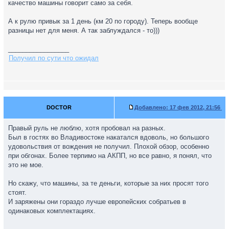
качество машины говорит само за себя.
А к рулю привык за 1 день (км 20 по городу). Теперь вообще
разницы нет для меня. А так заблуждался - то)))
_________________
Получил по сути что ожидал
DOCTOR
Добавлено:
17 фев 2012, 21:56
Правый руль не люблю, хотя пробовал на разных.
Был в гостях во Владивостоке накатался вдоволь, но большого
удовольствия от вождения не получил. Плохой обзор, особенно
при обгонах. Более терпимо на АКПП, но все равно, я понял, что
это не мое.
Но скажу, что машины, за те деньги, которые за них просят того
стоят.
И заряжены они гораздо лучше европейских собратьев в
одинаковых комплектациях.