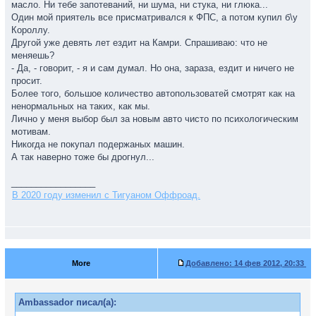
масло. Ни тебе запотеваний, ни шума, ни стука, ни глюка...
Один мой приятель все присматривался к ФПС, а потом купил б\у
Короллу.
Другой уже девять лет ездит на Камри. Спрашиваю: что не
меняешь?
- Да, - говорит, - я и сам думал. Но она, зараза, ездит и ничего не
просит.
Более того, большое количество автопользоватей смотрят как на
ненормальных на таких, как мы.
Лично у меня выбор был за новым авто чисто по психологическим
мотивам.
Никогда не покупал подержаных машин.
А так наверно тоже бы дрогнул...
_________________
В 2020 году изменил с Тигуаном Оффроад.
More
Добавлено:
14 фев 2012, 20:33
Ambassador писал(а):