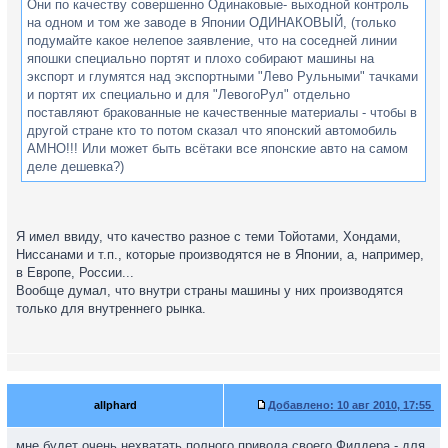
Они по качеству совершенно Одинаковые- выходной контроль
на одном и том же заводе в Японии ОДИНАКОВЫЙ, (только
подумайте какое нелепое заявление, что на соседней линии
япошки специально портят и плохо собирают машины на
экспорт и глумятся над экспортными "Лево Рульными" тачками
и портят их специально и для "ЛевогоРул" отдельно
поставляют бракованные не качественные материалы - чтобы в
другой стране кто то потом сказал что японский автомобиль
АМНО!!! Или может быть всётаки все японские авто на самом
деле дешевка?)
Я имел ввиду, что качество разное с теми Тойотами, Хондами,
Ниссанами и т.п., которые производятся не в Японии, а, например,
в Европе, России...
Вообще думал, что внутри страны машины у них производятся
только для внутреннего рынка.
allphard
Добавлено:
10 авг 2010, 17:55
мне будет очень нехватать полного привода своего Филдера - для