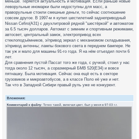
меньше. Теряется актуальность и мотивация. Если раньше новые
леворульные иномарки были недоступны для масс, а
праворульные стоили смешные деньги, то сейчас соотношение
совсем другое. В 1997-м я купил шестилетний заднеприводный
Nissan Cefiro(A31) с двухлитровой рядной "шестёркой" и автоматом
за 6.5 тысяч долларов. Автомат с зимним и спортивным режимами,
автосвет, центральный замок, электропривод всех
стеклоподъёмников, э/привод зеркал с механизмом складывания,
э/привод антенны; лампы бокового света в переднем бампере. Не
так уж и мало для машины 91-го года. Я на нём отъездил почти 6
лет.
Для сравнения пустой Пассат того же года, с ручкой, стоил у нас
тогда около 12 тысяч, а соразмерный БМВ 520(Е34) и вовсе
пятнашку. Была мотивация. Сейчас она ещё есть в секторе
грузовиков и микроавтобусов, а в классе Поло её уже и нет.
Так что в Западной Сибири правый руль уже не конкурент.
Вложения:
Комментарий к файлу:
Точно такой, включая цвет, был у меня в 97-03 г.г.