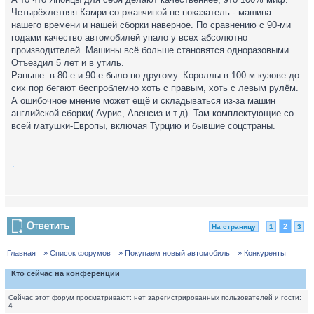
Четырёхлетняя Камри со ржавчиной не показатель - машина
нашего времени и нашей сборки наверное. По сравнению с 90-ми
годами качество автомобилей упало у всех абсолютно
производителей. Машины всё больше становятся одноразовыми.
Отъездил 5 лет и в утиль.
Раньше. в 80-е и 90-е было по другому. Короллы в 100-м кузове до
сих пор бегают беспроблемно хоть с правым, хоть с левым рулём.
А ошибочное мнение может ещё и складываться из-за машин
английской сборки( Аурис, Авенсиз и т.д). Там комплектующие со
всей матушки-Европы, включая Турцию и бывшие соцстраны.
_________________
.
2
На страницу
1
3
Главная
» Список форумов
» Покупаем новый автомобиль
» Конкуренты
Кто сейчас на конференции
Сейчас этот форум просматривают: нет зарегистрированных пользователей и гости:
4