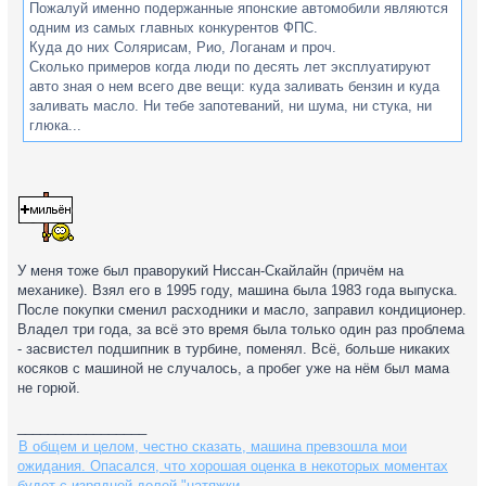
Пожалуй именно подержанные японские автомобили являются
одним из самых главных конкурентов ФПС.
Куда до них Солярисам, Рио, Логанам и проч.
Сколько примеров когда люди по десять лет эксплуатируют
авто зная о нем всего две вещи: куда заливать бензин и куда
заливать масло. Ни тебе запотеваний, ни шума, ни стука, ни
глюка...
У меня тоже был праворукий Ниссан-Скайлайн (причём на
механике). Взял его в 1995 году, машина была 1983 года выпуска.
После покупки сменил расходники и масло, заправил кондиционер.
Владел три года, за всё это время была только один раз проблема
- засвистел подшипник в турбине, поменял. Всё, больше никаких
косяков с машиной не случалось, а пробег уже на нём был мама
не горюй.
_________________
В общем и целом, честно сказать, машина превзошла мои
ожидания. Опасался, что хорошая оценка в некоторых моментах
будет с изрядной долей "натяжки...