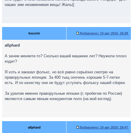
наших зим незаменимая вещь! Жаль((
kszorin
Добавлено:
10 авг 2010, 18:28
allphard
А зачем меняете-то? Сколько вашей машинке лет? Неужели плохо
ездит?
Я хоть и заказал фолькс, но всё равно серьёзно смотрю на
праворульных японцев. За 400 тыщ ооочень хорошие 5-7-летки
есть. И по качеству они не будут уступать фольксу нашей сборки.
За уралом именно праворульные япошки (с пробегом по России)
являются самым явным конкурентом поло (на мой взгляд).
allphard
Добавлено:
10 авг 2010, 18:47