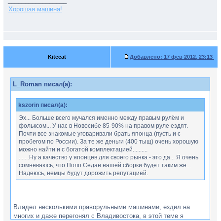
_________________
Хорошая машина!
Kitecat
Добавлено:
17 фев 2012, 23:13
L_Roman писал(а):
kszorin писал(а):
Эх... Больше всего мучался именно между правым рулём и
фольксом... У нас в Новосибе 85-90% на правом руле ездят.
Почти все знакомые уговаривали брать японца (пусть и с
пробегом по России). За те же деньги (400 тыщ) очень хорошую
можно найти и с богатой комплектацией..........
.......Ну а качество у японцев для своего рынка - это да... Я очень
сомневаюсь, что Поло Седан нашей сборки будет таким же...
Надеюсь, немцы будут дорожить репутацией.
Владел несколькими праворульными машинами, ездил на
многих и даже перегонял с Владивостока, в этой теме я