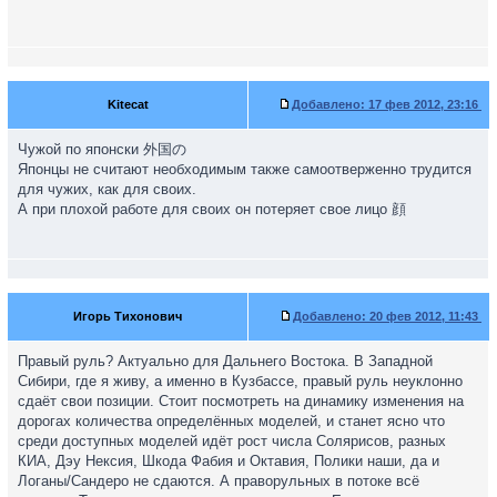
ориентируюсь очень хорошо! Начнём по порядку:
Иное качество у японцев для своего рынка.- Это утверждение
полный бред! Доказываю:
От одного и того же производителя машины как с паравым так
и с левым рулём совершенно одинаковые по качеству!!!
Kitecat
Добавлено:
17 фев 2012, 23:16
Возьмём например Мазда3 и Пру Акселу или Тойота Corolla
японская сборка на ОДНОМ и том же заводе собраные машины
в Японии в зависимости от концерна! Чем не нравится
Чужой по японски 外国の
качество? Гайки специально на левом руле недоворачивают на
Японцы не считают необходимым также самоотверженно трудится
соседней линии??????
для чужих, как для своих.
Они по качеству совершенно Одинаковые- выходной контроль
А при плохой работе для своих он потеряет свое лицо 顔
на одном и том же заводе в Японии ОДИНАКОВЫЙ, (только
подумайте какое нелепое заявление, что на соседней линии
япошки специально портят и плохо собирают машины на
экспорт и глумятся над экспортными "Лево Рульными" тачками
и портят их специально и для "ЛевогоРул" отдельно
Игорь Тихонович
Добавлено:
20 фев 2012, 11:43
поставляют бракованные не качественные материалы - чтобы в
другой стране кто то потом сказал что японский автомобиль
Правый руль? Актуально для Дальнего Востока. В Западной
АМНО!!! Или может быть всётаки все японские авто на самом
Сибири, где я живу, а именно в Кузбассе, правый руль неуклонно
деле дешевка?) Отличие Пру и Левого руля- лишь в том - что
сдаёт свои позиции. Стоит посмотреть на динамику изменения на
одна для правостороннего движения другая для
дорогах количества определённых моделей, и станет ясно что
левостороннего.
среди доступных моделей идёт рост числа Солярисов, разных
КИА, Дэу Нексия, Шкода Фабия и Октавия, Полики наши, да и
Логаны/Сандеро не сдаются. А праворульных в потоке всё