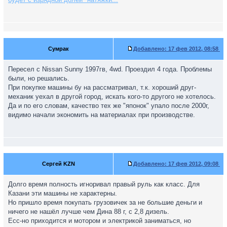
Сумрак
Добавлено:
17 фев 2012, 08:58
Пересел с Nissan Sunny 1997гв, 4wd. Проездил 4 года. Проблемы
были, но решались.
При покупке машины бу на рассматривал, т.к. хороший друг-
механик уехал в другой город, искать кого-то другого не хотелось.
Да и по его словам, качество тех же "японок" упало после 2000г,
видимо начали экономить на материалах при производстве.
Сергей KZN
Добавлено:
17 фев 2012, 09:08
Долго время полность игноривал правый руль как класс. Для
Казани эти машины не характерны.
Но пришло время покупать грузовичек за не большие деньги и
ничего не нашёл лучше чем Дина 88 г, с 2,8 дизель.
Есс-но приходится и мотором и электрикой заниматься, но