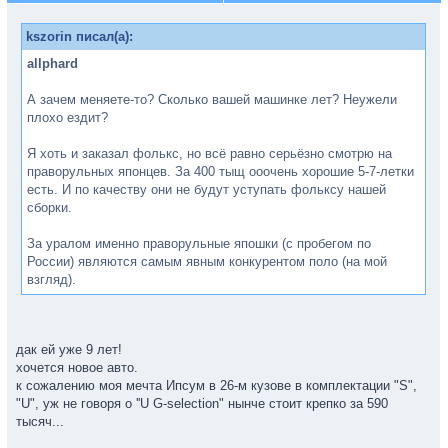
kszorin писал(а):
allphard
А зачем меняете-то? Сколько вашей машинке лет? Неужели
плохо ездит?
Я хоть и заказал фолькс, но всё равно серьёзно смотрю на
праворульных японцев. За 400 тыщ ооочень хорошие 5-7-летки
есть. И по качеству они не будут уступать фольксу нашей
сборки.
За уралом именно праворульные япошки (с пробегом по
России) являются самым явным конкурентом поло (на мой
взгляд).
дак ей уже 9 лет!
хочется новое авто.
к сожалению моя мечта Ипсум в 26-м кузове в комплектации "S",
"U", уж не говоря о ''U G-selection" нынче стоит крепко за 590
тысяч...