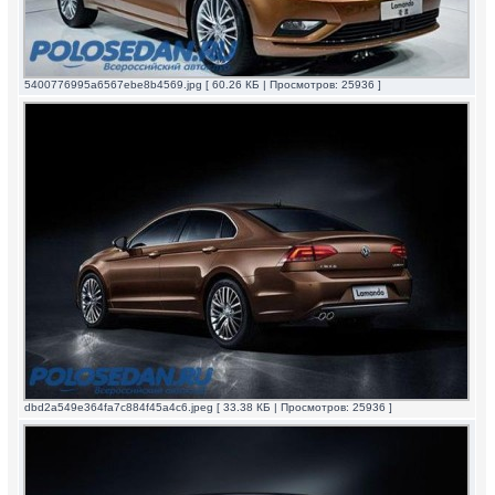
5400776995a6567ebe8b4569.jpg [ 60.26 КБ | Просмотров: 25936 ]
dbd2a549e364fa7c884f45a4c6.jpeg [ 33.38 КБ | Просмотров: 25936 ]