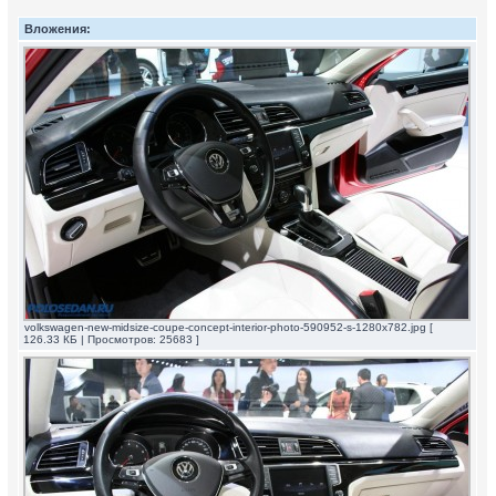
Вложения:
volkswagen-new-midsize-coupe-concept-interior-photo-590952-s-1280x782.jpg [
126.33 КБ | Просмотров: 25683 ]