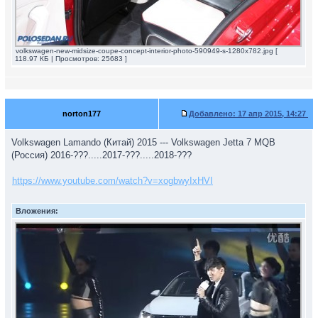
volkswagen-new-midsize-coupe-concept-interior-photo-590949-s-1280x782.jpg [
118.97 КБ | Просмотров: 25683 ]
norton177
Добавлено:
17 апр 2015, 14:27
Volkswagen Lamando (Китай) 2015 --- Volkswagen Jetta 7 MQB
(Россия) 2016-???.....2017-???.....2018-???
https://www.youtube.com/watch?v=xogbwyIxHVI
Вложения: