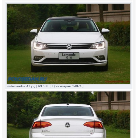
vw-lamando-041.jpg [ 63.5 КБ | Просмотров: 24974 ]