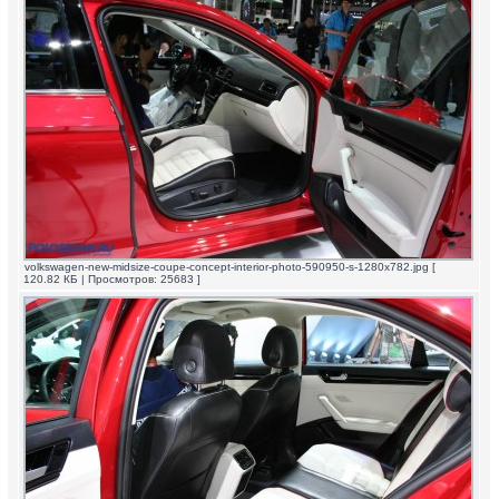
volkswagen-new-midsize-coupe-concept-interior-photo-590950-s-1280x782.jpg [
120.82 КБ | Просмотров: 25683 ]