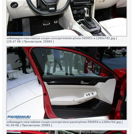
volkswagen-new-midsize-coupe-concept-interior-photo-590951-s-1280x782.jpg [
128.47 КБ | Просмотров: 25683 ]
volkswagen-new-midsize-coupe-concept-door-panel-photo-590953-s-1280x782.jpg [
91.49 КБ | Просмотров: 25683 ]