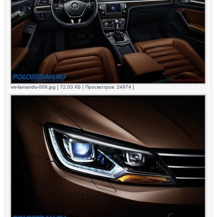
vw-lamando-009.jpg [ 72.03 КБ | Просмотров: 24974 ]