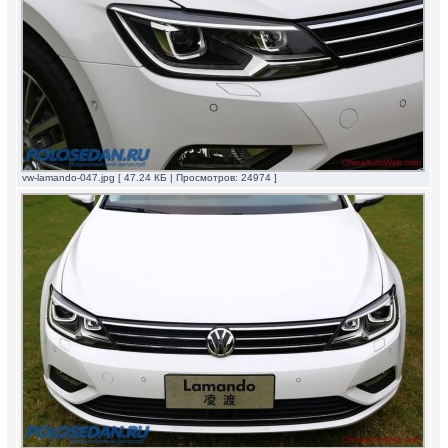
vw-lamando-047.jpg [ 47.24 КБ | Просмотров: 24974 ]