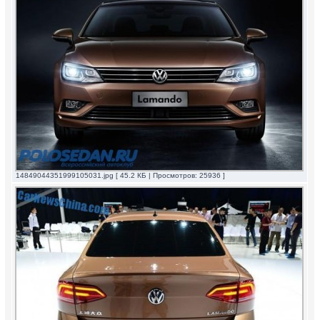
14849044351999105031.jpg [ 45.2 КБ | Просмотров: 25936 ]