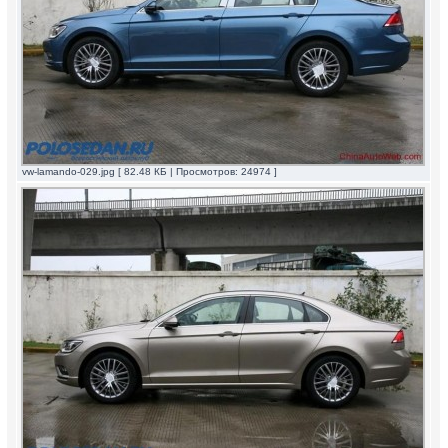
vw-lamando-029.jpg [ 82.48 КБ | Просмотров: 24974 ]