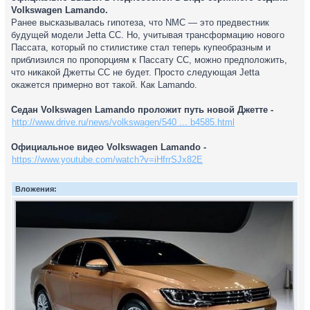
Volkswagen Lamando.
Ранее высказывалась гипотеза, что NMC — это предвестник
будущей модели Jetta СС. Но, учитывая трансформацию нового
Пассата, который по стилистике стал теперь купеобразным и
приблизился по пропорциям к Пассату СС, можно предположить,
что никакой Джетты СС не будет. Просто следующая Jetta
окажется примерно вот такой. Как Lamando.
Cедан Volkswagen Lamando проложит путь новой Джетте -
http://www.drive.ru/news/volkswagen/540 ... b4585.html
Официальное видео Volkswagen Lamando -
https://www.youtube.com/watch?v=iHfrrSJx82E
Вложения: