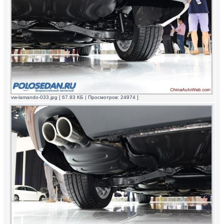
vw-lamando-033.jpg [ 67.83 КБ | Просмотров: 24974 ]