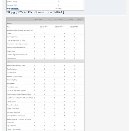
30.jpg [ 225.96 КБ | Просмотров: 24974 ]