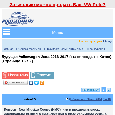
За сколько можно продать Ваш VW Polo?
Меню
Регистрация
Вход
Главная
» Список форумов
» Покупаем новый автомобиль
» Конкуренты
Будущая Volkswagen Jetta 2016-2017 (старт продаж в Китае).
[Страница
1
из
2
]
Поделиться…
1
На страницу
2
norton177
Добавлено:
30 авг 2014, 14:18
Концепт New Midsize Coupe (NMC), как и предполагалось,
официально вышел в Поднебесной в виде серийного седана