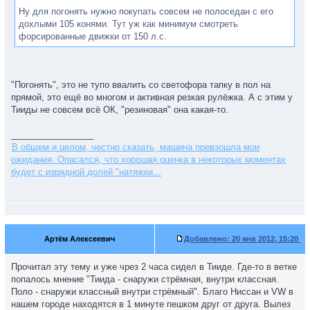
Ну для погонять нужно покупать совсем не полоседан с его
дохлыми 105 конями. Тут уж как минимум смотреть
форсированные движки от 150 л.с.
"Погонять", это не тупо ввалить со светофора тапку в пол на
прямой, это ещё во многом и активная резкая рулёжка. А с этим у
Тииды не совсем всё ОК, "резиновая" она какая-то.
_________________
В общем и целом, честно сказать, машина превзошла мои
ожидания. Опасался, что хорошая оценка в некоторых моментах
будет с изрядной долей "натяжки...
Артём Алексеевич
Добавлено:
20 янв 2012, 15:20
Прочитал эту тему и уже чрез 2 часа сидел в Тииде. Где-то в ветке
попалось мнение "Тиида - снаружи стрёмная, внутри классная.
Поло - снаружи классный внутри стрёмный". Благо Ниссан и VW в
нашем городе находятся в 1 минуте пешком друг от друга. Вылез