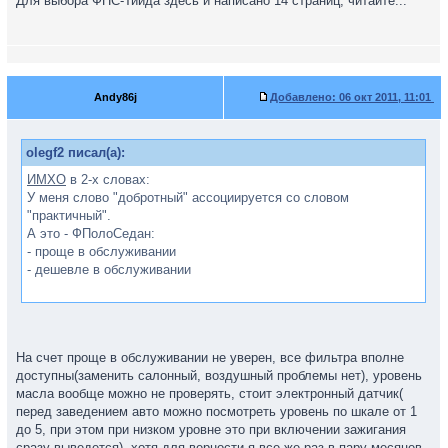
Для выбора ФПС-Тиида здесь и написано 14 страниц, читайте...
Andy86j
Добавлено:
06 окт 2011, 11:01
olegf2 писал(а):
ИМХО
в 2-х словах:
У меня слово "добротный" ассоциируется со словом
"практичный".
А это - ФПолоСедан:
- проще в обслуживании
- дешевле в обслуживании
На счет проще в обслуживании не уверен, все фильтра вполне
доступны(заменить салонный, воздушный проблемы нет), уровень
масла вообще можно не проверять, стоит электронный датчик(
перед заведением авто можно посмотреть уровень по шкале от 1
до 5, при этом при низком уровне это при включении зажигания
сразу выведется), хотя для верности я все же раз в пару месяцев