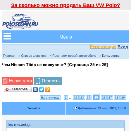
За сколько можно продать Ваш VW Polo?
Меню
Регистрация
Вход
Главная
» Список форумов
» Покупаем новый автомобиль
» Конкуренты
Чем Nissan Tiida не конкурент? [Страница
25
из
29
]
Поделиться…
25
На страницу
1
...
22
23
24
26
27
28
29
Tanusha
Добавлено:
24 мар 2011, 15:58
lex писал(а):