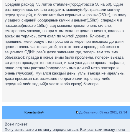
Средний расход 7,5 литра стабилен(город-трасса 50 на 50). Один
раз получилось сильно загрузить машину(обустраивали могилу
перед троицей), в багажнике был керамзит и крошка(250кг), на полу
у задних сидений бордюрные камни и цемент(150кг), спереди я и
пассажир(вместе 150кг), зад машины просел очень сильно,
смотрелось ужасно, но при этом ехал не цеплял ничего, колеса в
арках не терлись, хотя ехал по убитой дороге. Клиренс, в
принципе, меня радует, на прошлой алмере при поездках до дачи
цеплял очень часто защитой, за этот почти прошедший сезон я
зацепился ОДИН раз(я даже запомнил где, теперь там эту яму
объезжаю); правда в конце зимы было проблемы, поперек выезда
со двора проходит теплотрасса, и там уже давно просел асфальт,
плюс лед там растаял(получилась яма длиной метр полтора и
очень глубокая), мучался каждый день, углы въезда не идеальны,
даже проезжая как возможно по диагонали тер снизу либо
передний либо задний(а часто и оба сразу) бампера.
Konstantin4
Добавлено:
05 окт 2011, 22:34
Всем привет!
Хочу взять авто и не могу определиться. Как-раз таки между поло