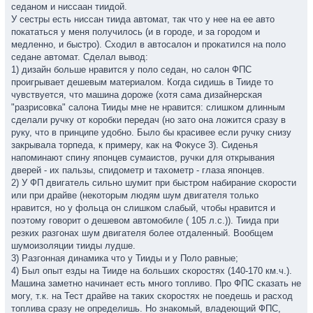
седаном и ниссаан тиидой.
У сестры есть ниссан тиида автомат, так что у нее на ее авто
покататься у меня получилось (и в городе, и за городом и
медленно, и быстро). Сходил в автосалон и прокатился на поло
седане автомат. Сделал вывод:
1) дизайн больше нравится у поло седан, но салон ФПС
проигрывает дешевым материалом. Когда сидишь в Тииде то
чувствуется, что машина дороже (хотя сама дизайнерская
"разрисовка" салона Тииды мне не нравится: слишком длинным
сделали ручку от коробки передач (но зато она ложится сразу в
руку, что в принципе удобно. Было бы красивее если ручку снизу
закрывала торпеда, к примеру, как на Фокусе 3). Сиденья
напоминают спину японцев сумаистов, ручки для открывания
дверей - их пальзы, спидометр и тахометр - глаза японцев.
2) У ФП двигатель сильно шумит при быстром набирание скорости
или при драйве (некоторым людям шум двигателя только
нравится, но у фольца он слишком слабый, чтобы нравится и
поэтому говорит о дешевом автомобиле ( 105 л.с.)). Тиида при
резких разгонах шум двигателя более отдаленный. Вообщем
шумоизоляции тииды лудше.
3) Разгонная динамика что у Тииды и у Поло равные;
4) Был опыт езды на Тииде на больших скоростях (140-170 км.ч.).
Машина заметно начинает есть много топливо. Про ФПС сказать не
могу, т.к. на Тест драйве на таких скоростях не поедешь и расход
топлива сразу не определишь. Но знакомый, владеющий ФПС,