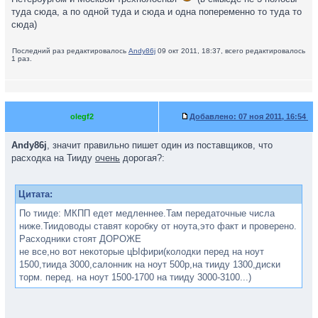
туда сюда, а по одной туда и сюда и одна попеременно то туда то
сюда)
Последний раз редактировалось
Andy86j
09 окт 2011, 18:37, всего редактировалось
1 раз.
olegf2
Добавлено:
07 ноя 2011, 16:54
Andy86j
, значит правильно пишет один из поставщиков, что
расходка на Тииду
очень
дорогая?:
Цитата:
По тииде: МКПП едет медленнее.Там передаточные числа
ниже.Тиидоводы ставят коробку от ноута,это факт и проверено.
Расходники стоят ДОРОЖЕ
не все,но вот некоторые цЫфири(колодки перед на ноут
1500,тиида 3000,салонник на ноут 500р,на тииду 1300,диски
торм. перед. на ноут 1500-1700 на тииду 3000-3100...)