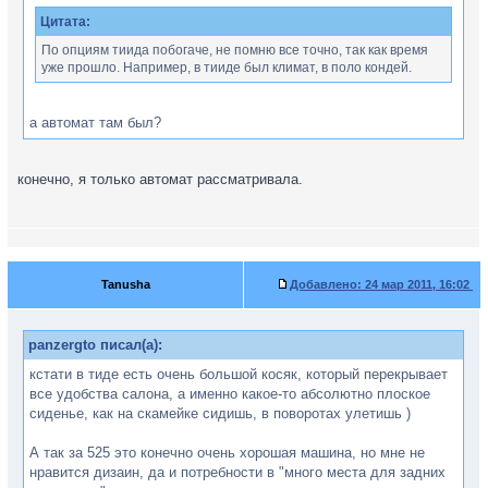
Цитата:
По опциям тиида побогаче, не помню все точно, так как время
уже прошло. Например, в тииде был климат, в поло кондей.
а автомат там был?
конечно, я только автомат рассматривала.
Tanusha
Добавлено:
24 мар 2011, 16:02
panzergto писал(а):
кстати в тиде есть очень большой косяк, который перекрывает
все удобства салона, а именно какое-то абсолютно плоское
сиденье, как на скамейке сидишь, в поворотах улетишь )
А так за 525 это конечно очень хорошая машина, но мне не
нравится дизаин, да и потребности в "много места для задних