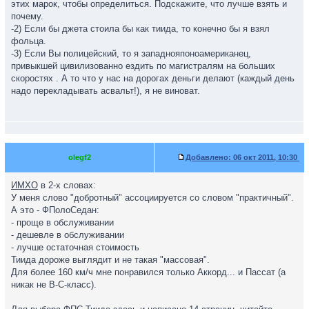
этих марок, чтобы определиться. Подскажите, что лучше взять и
почему.
-2) Если бы джета стоила бы как тиида, то конечно бы я взял
фольца.
-3) Если Вы полицейский, то я западнояпоноамериканец,
привыкшей цивилизованно ездить по магистралям на больших
скоростях . А то что у нас на дорогах деньги делают (каждый день
надо перекладывать асвальт!), я не виноват.
olegf2
Добавлено:
06 окт 2011, 10:30
ИМХО
в 2-х словах:
У меня слово "добротный" ассоциируется со словом "практичный".
А это - ФПолоСедан:
- проще в обслуживании
- дешевле в обслуживании
- лучше остаточная стоимость
Тиида дороже выглядит и не такая "массовая".
Для более 160 км/ч мне понравился только Аккорд... и Пассат (а
никак не В-С-класс).