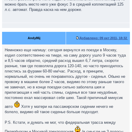
можно брать место него уже фокус 3 в средней коплектацией 125
л.с. автомат. Правда каска на нем дороже.
Andy86j
Добавлено:
09 окт 2011, 18:32
Немножко еще напишу: сегодня вернулся из поезди в Москву,
ездил соответственно на тииде, на саму дорогу ушло 9 часов туда
и 8,5 часов обратно, средний расход вышел 6,7 литра, скороти
разные, там где позволяла дорога 120-140, но часто приходилось
плестись за фурами 60-80 км/час. Расход, в принципе,
нормальный, но очень не понравилось другое - сиденья. Обыно не
провожу в машине более 2 часов, видимо по этому раньше такого
не замечал, но в конце поездки сильно заболела шея и
прилегающая к ней часть спины, сиденья все таки неудобные,
постоянно ехал массировал себе шею. Такой приличный минусик
авто
Хотя у матери на пассажирском сидении нечего не
болело, видимо ей такое сиденье больше подходит.
P.S. Кстати, и думать не мог, что федеральная трасса между
Петербургом и Москвой трехполосная
(в смысде не 3 полосы