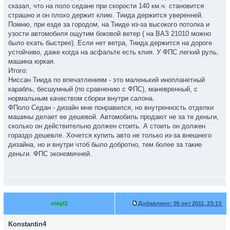
сказал, что на поло седане при скорости 140 км.ч. становится
страшно и он плохо держит клию. Тиида держится уверенней.
Помню, при езде за городом, на Тииде из-за высокого потолка и
узости автомобиля ощутим боковой ветер ( на ВАЗ 21010 можно
было ехать быстрее). Если нет ветра, Тиида держится на дороге
устойчиво, даже когда на асфальте есть клия. У ФПС легкий руль,
машина юркая.
Итого:
Ниссан Тиида по впечатлениям - это маленький инопланетный
карабль, бесшумный (по сравнению с ФПС), маневренный, с
нормальным качеством сборки внутри салона.
ФПоло Седан - дизайн мне понравился, но внутренность отделки
машины делает ее дешевой. Автомобиль продают не за те деньги,
сколько он действительно должен стоить. А стоить он должен
гораздо дешевле. Хочется купить авто не только из-за внешнего
дизайна, но и внутри чтоб было добротно, тем более за такие
деньги. ФПС экономичней.
olegf2
Добавлено:
05 окт 2011, 23:13
Konstantin4