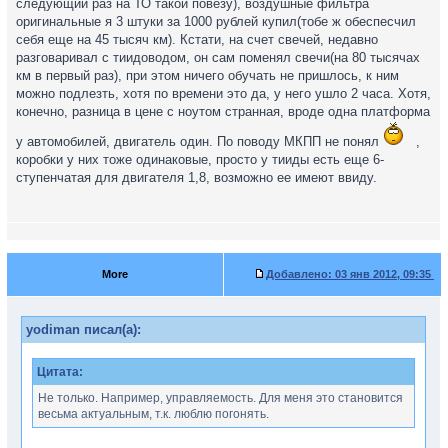
следующий раз на ТО такой повезу), воздушные фильтра
оригинальные я 3 штуки за 1000 рублей купил(тобе ж обеспесчил
себя еще на 45 тысяч км). Кстати, на счет свечей, недавно
разговаривал с тиидоводом, он сам поменял свечи(на 80 тысячах
км в первый раз), при этом ничего обучать не пришлось, к ним
можно подлезть, хотя по времени это да, у него ушло 2 часа. Хотя,
конечно, разница в цене с ноутом странная, вроде одна платформа
у автомобилей, двигатель один. По поводу МКПП не понял
,
коробки у них тоже одинаковые, просто у тииды есть еще 6-
ступенчатая для двигателя 1,8, возможно ее имеют ввиду.
More
Добавлено:
03 янв 2012, 09:35
yodiman писал(а):
Цитата:
Не только. Например, управляемость. Для меня это становится
весьма актуальным, т.к. люблю погонять.