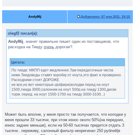
Andy86j
Добавлено:
07 ноя 2011, 19:10
olegf2 писал(а):
Andy86j
, значит правильно пишет один из поставщиков, что
расходка на Тииду
очень
дорогая?:
Цитата:
По тииде: МКПП едет медленнее.Там передаточные числа
ниже.Тиидоводы ставят коробку от ноута,это факт и проверено.
Расходники стоят ДОРОЖЕ
не все,но вот некоторые цЫфири(колодки перед на ноут
1500,тиида 3000,салонник на ноут 500р,на тииду 1300,диски
торм. перед. на ноут 1500-1700 на тииду 3000-3100...)
Может быть вполне, у меня просто так получается, что колодки у
меня прошли 33 тысячи, при этом износ около 50%(на передних,
износ задних меньше), если на 50-60 тысячах придется отдать 3
тысячи...переживу, салонный фильтр неоригинал 250 рублей(в