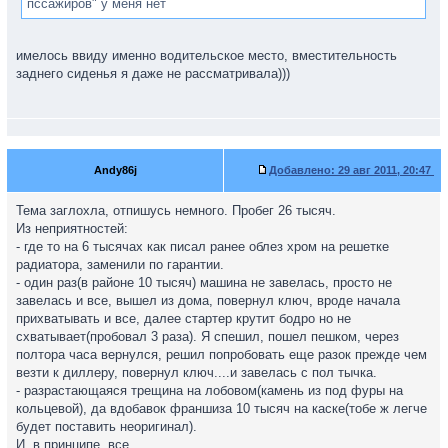
пссажиров" у меня нет
имелось ввиду именно водительское место, вместительность
заднего сиденья я даже не рассматривала)))
Andy86j
Добавлено:
29 авг 2011, 20:47
Тема заглохла, отпишусь немного. Пробег 26 тысяч.
Из неприятностей:
- где то на 6 тысячах как писал ранее облез хром на решетке
радиатора, заменили по гарантии.
- один раз(в районе 10 тысяч) машина не завелась, просто не
завелась и все, вышел из дома, повернул ключ, вроде начала
прихватывать и все, далее стартер крутит бодро но не
схватывает(пробовал 3 раза). Я спешил, пошел пешком, через
полтора часа вернулся, решил попробовать еще разок прежде чем
везти к диллеру, повернул ключ....и завелась с пол тычка.
- разрастающаяся трещина на лобовом(камень из под фуры на
кольцевой), да вдобавок франшиза 10 тысяч на каске(тобе ж легче
будет поставить неоригинал).
И, в принципе, все.