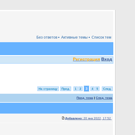
Без ответов •
Активные темы •
Список тем
Регистрация
Вход
3
На страницу
Пред.
1
2
4
5
След.
Пред. тема
|
След. тема
Добавлено:
20 янв 2022, 17:52