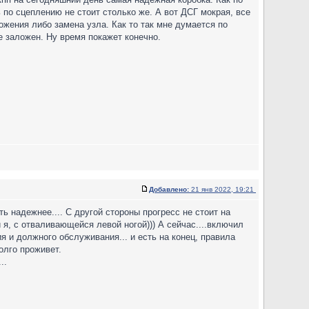
 по сцеплению не стоит столько же. А вот ДСГ мокрая, все
ожения либо замена узла. Как то так мне думается по
е заложен. Ну время покажет конечно.
Добавлено:
21 янв 2022, 19:21
ть надежнее.... С другой стороны прогресс не стоит на
 я, с отваливающейся левой ногой))) А сейчас....включил
ния и должного обслуживания... и есть на конец, правила
олго проживет.
..