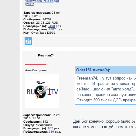
Volkswagen Polo седан
(2011)
Зарегистрирован:
03 окт
2012, 08:13
Сообщения:
14207
Откуда:
23-93-123 RUS
Благодарил (а):
2450
раз.
Поблагодарили:
4887
раз.
Имя:
Олег/Taos DSG7
Freeman74
Олег151 писал(а):
АвтоСпециалист
Freeman74,
Ну тут вопрос как б
месте... И трафик на улицах го
сейчас....включил "авто холд"..
на конец, правила эксплуатации
Отходит 300 тысяч ДСГ- прекрас
Зарегистрирован:
26 сен
2010, 21:51
Дай Бог конечно, хорошо было бы
Сообщения:
842
Откуда:
Челябинск
канале у меня в ютуб посмотреть 
Благодарил (а):
182
раз.
Поблагодарили:
236
раз.