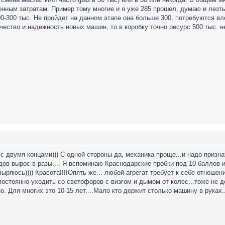
онным затратам. Пример тому многие и я уже 285 прошел, думаю и лезть
0-300 тыс. Не пройдет на данном этапе она больше 300, потребуются вл
чество и надежность новых машин, то в коробку точно ресурс 500 тыс. н
с двумя концами))) С одной стороны да, механика проще...и надо призна
дов вырос в разы.... Я вспоминаю Краснодарские пробки под 10 баллов и
ковыряюсь)))) Красота!!!!Опять же... любой агрегат требует к себе отноше
 постоянно уходить со светофоров с визгом и дымом от колес...тоже не д
. Для многих это 10-15 лет....Мало кто держит столько машину в руках..