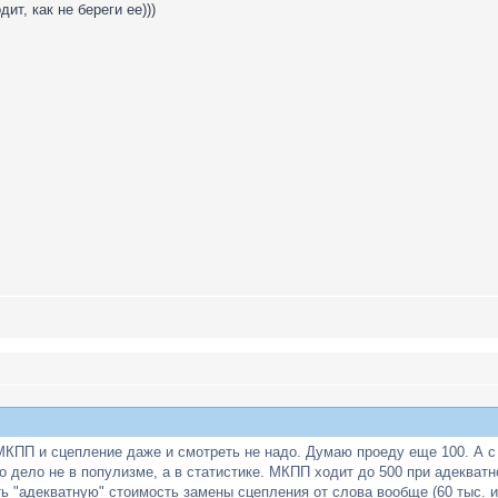
ит, как не береги ее)))
 МКПП и сцепление даже и смотреть не надо. Думаю проеду еще 100. А с
о дело не в популизме, а в статистике. МКПП ходит до 500 при адекват
ь "адекватную" стоимость замены сцепления от слова вообще (60 тыс. ил