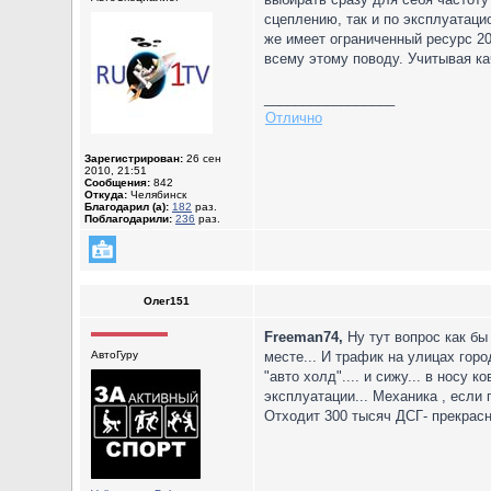
сцеплению, так и по эксплуатаци
же имеет ограниченный ресурс 20
всему этому поводу. Учитывая ка
_________________
Отлично
Зарегистрирован:
26 сен
2010, 21:51
Сообщения:
842
Откуда:
Челябинск
Благодарил (а):
182
раз.
Поблагодарили:
236
раз.
Олег151
Freeman74,
Ну тут вопрос как бы 
АвтоГуру
месте... И трафик на улицах горо
"авто холд".... и сижу... в носу 
эксплуатации... Механика , если
Отходит 300 тысяч ДСГ- прекрасно