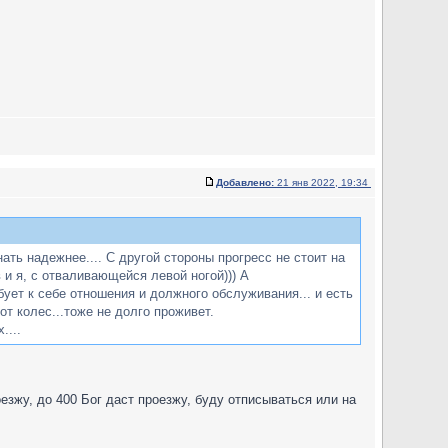
Добавлено:
21 янв 2022, 19:34
ать надежнее.... С другой стороны прогресс не стоит на
 и я, с отваливающейся левой ногой))) А
ребует к себе отношения и должного обслуживания... и есть
от колес...тоже не долго проживет.
....
езжу, до 400 Бог даст проезжу, буду отписываться или на