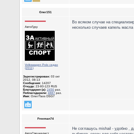
Олег151
Во всяком случае на специализир
АвтоГуру
несколько случаев капель масла н
Volkswagen Polo седан
(2011)
Зарегистрирован:
03 окт
2012, 08:13
Сообщения:
14207
Откуда:
23-93-123 RUS
Благодарил (а):
2450
раз.
Поблагодарили:
4887
раз.
Имя:
Олег/Taos DSG7
Freeman74
Не соглашусь mishail - удобно ,
АвтоСпециалист
выбирать сразу для себя частоту