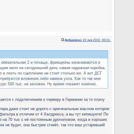
Добавлено:
22 янв 2022, 00:01
ла обязательная 2 и почаще, фрикционы изначиваются и
 общем мкпп на сегодняшний день самая надежная коробка.
 и лезть по сцеплению не стоит столько же. А вот ДСГ
отребуются вложения либо замена узла. Как то так мне
урс 500 тыс. не заложен. Ну время покажет конечно.
лается с подключением к серверу в Германии за то плачу
лера даже стоит не дорого с оригинальным маслом которое
 фильтра в отличии от 4 Халдрекса, а вы тут кипишуете! По
е на 70 тыс с её постоянным дрочиловом, когда в хороших
не не будет, она быстрее сгниёт, так что ваш устаревший