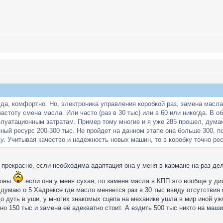
, да, комфортно. Но, электроника управления коробкой раз, замена мас
астоту смена масла. Или часто (раз в 30 тыс) или в 60 или никогда. В
сплуатационным затратам. Пример тому многие и я уже 285 прошел, думаю
нный ресурс 200-300 тыс. Не пройдет на данном этапе она больше 300, п
у. Учитывая качество и надежность новых машин, то в коробку точно рес
 прекрасно, если необходима адаптация она у меня в кармане на раз де
ионы
если она у меня сухая, по замене масла в КПП это вообще у ди
т думаю о 5 Хадрексе где масло меняется раз в 30 тыс ввиду отсутствия
 дуть в уши, у многих знакомых сцепа на механике ушла в мир иной уж
о 150 тыс и замена её адекватно стоит. А ездить 500 тыс никто на маши