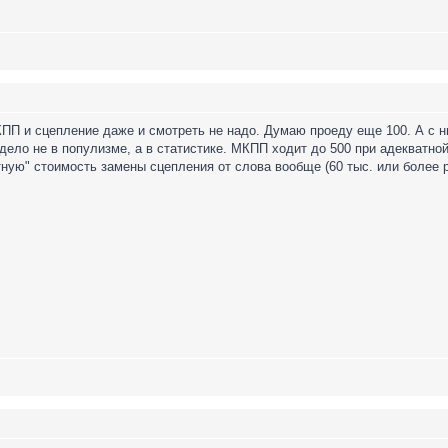
КПП и сцепление даже и смотреть не надо. Думаю проеду еще 100. А с 
 дело не в популизме, а в статистике. МКПП ходит до 500 при адекватно
тную" стоимость замены сцепления от слова вообще (60 тыс. или более р