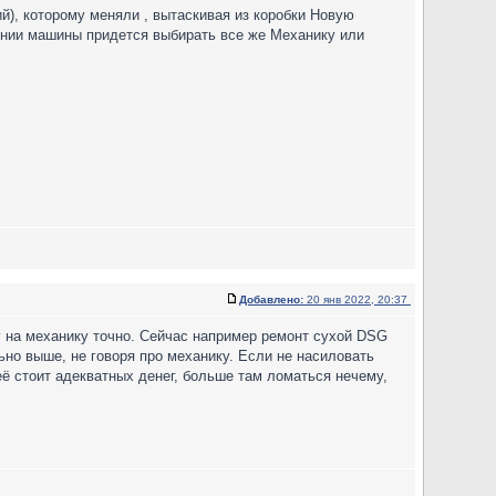
й), которому меняли , вытаскивая из коробки Новую
лении машины придется выбирать все же Механику или
Добавлено:
20 янв 2022, 20:37
 на механику точно. Сейчас например ремонт сухой DSG
ьно выше, не говоря про механику. Если не насиловать
ё стоит адекватных денег, больше там ломаться нечему,