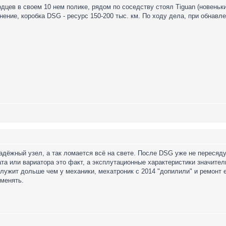
дцев в своем 10 нем полике, рядом по соседству стоял Tiguan (новеньки
ение, коробка DSG - ресурс 150-200 тыс. км. По ходу дела, при обнав
дёжный узел, а так ломается всё на свете. После DSG уже не пересяду
а или вариатора это факт, а эксплутационные характеристики значител
лужит дольше чем у механики, мехатроник с 2014 "допилили" и ремонт е
 менять.