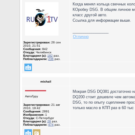
Когда менял кольца свечных коло
КОробку DSG. В общем личное мн
класс другой авто.
Ссылка для информации выше.
_________________
Отлично
Зарегистрирован:
26 сен
2010, 21:51
Сообщения:
842
Откуда:
Челябинск
Благодарил (а):
182
раз.
Поблагодарили:
236
раз.
mishail
Мокрая DSG DQ381 достаточно на
АвтоГуру
DQ200 стоит дешевле чем автомат
DSG, то по опыту сцепление прос
Зарегистрирован:
21 авг
только масло в КПП раз в 60 тыс
2010, 19:42
Сообщения:
2891
Изображения:
1
Откуда:
С-Петербург
Благодарил (а):
28
раз.
Поблагодарили:
474
раз.