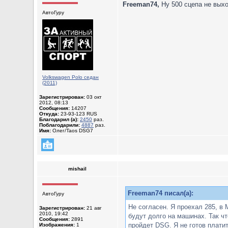
Freeman74,
Ну 500 сцепа не выход
АвтоГуру
Volkswagen Polo седан
(2011)
Зарегистрирован:
03 окт
2012, 08:13
Сообщения:
14207
Откуда:
23-93-123 RUS
Благодарил (а):
2450
раз.
Поблагодарили:
4887
раз.
Имя:
Олег/Taos DSG7
mishail
Freeman74 писал(а):
АвтоГуру
Не согласен. Я проехал 285, в
Зарегистрирован:
21 авг
2010, 19:42
будут долго на машинах. Так чт
Сообщения:
2891
пройдет DSG. Я не готов платит
Изображения:
1