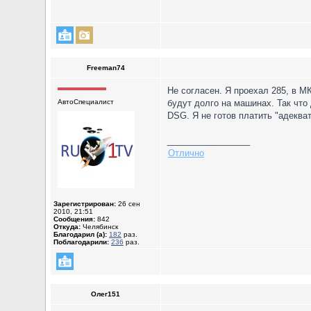
Freeman74
Не согласен. Я проехал 285, в М
АвтоСпециалист
будут долго на машинах. Так что
DSG. Я не готов платить "адеква
_________________
Отлично
Зарегистрирован:
26 сен
2010, 21:51
Сообщения:
842
Откуда:
Челябинск
Благодарил (а):
182
раз.
Поблагодарили:
236
раз.
Олег151