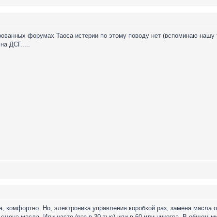
ованных форумах Таоса истерии по этому поводу нет (вспоминаю нашу тем
а ДСГ.....
 да, комфортно. Но, электроника управления коробкой раз, замена масла
 смена масла. Или часто (раз в 30 тыс) или в 60 или никогда. В общем 