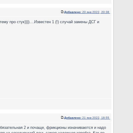
Добавлено:
20 янв 2022, 20:38
у про стук))))....Известен 1 (!) случай замены ДСГ и
Добавлено:
21 янв 2022, 18:55
 обязательная 2 и почаще, фрикционы изначиваются и надо
мкпп на сегодняшний день самая надежная коробка. Как по