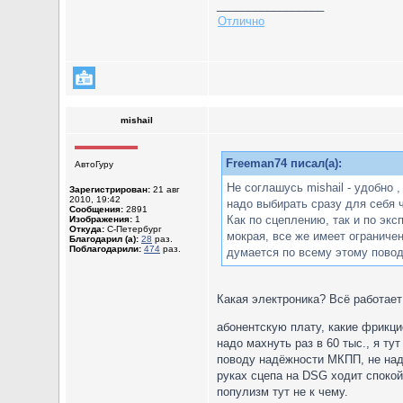
_________________
Отлично
mishail
Freeman74 писал(а):
АвтоГуру
Не соглашусь mishail - удобно 
Зарегистрирован:
21 авг
2010, 19:42
надо выбирать сразу для себя ч
Сообщения:
2891
Как по сцеплению, так и по эк
Изображения:
1
Откуда:
С-Петербург
мокрая, все же имеет ограниче
Благодарил (а):
28
раз.
Поблагодарили:
474
раз.
думается по всему этому повод
Какая электроника? Всё работает
абонентскую плату, какие фрикц
надо махнуть раз в 60 тыс., я ту
поводу надёжности МКПП, не надо
руках сцепа на DSG ходит спокойн
популизм тут не к чему.