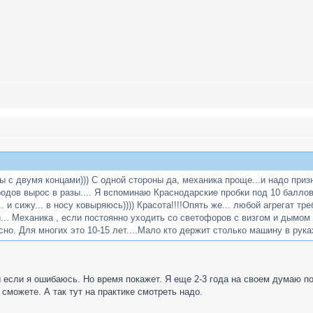
ы с двумя концами))) С одной стороны да, механика проще...и надо призн
родов вырос в разы.... Я вспоминаю Краснодарские пробки под 10 баллов
.. и сижу... в носу ковыряюсь)))) Красота!!!!Опять же... любой агрегат т
... Механика , если постоянно уходить со светофоров с визгом и дымом 
но. Для многих это 10-15 лет....Мало кто держит столько машину в руках
 если я ошибаюсь. Но время покажет. Я еще 2-3 года на своем думаю по
сможете. А так тут на практике смотреть надо.