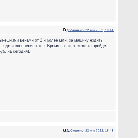
Добавлено:
22 янв 2022, 18:14
нынешними ценами от 2 и более млн. за машину ездить
й езде и сцепление тоже. Время покажет сколько пройдет
уб. на сегодня).
Добавлено:
22 янв 2022, 18:43