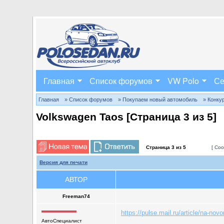
Главная
Список форумов
VW Polo
Се
Главная
» Список форумов
» Покупаем новый автомобиль
» Конку
Volkswagen Taos [Страница
3
из
5
]
Страница
3
из
5
[ Соо
Версия для печати
АВТОР
Freeman74
https://pulse.mail.ru/article/na-nov
АвтоСпециалист