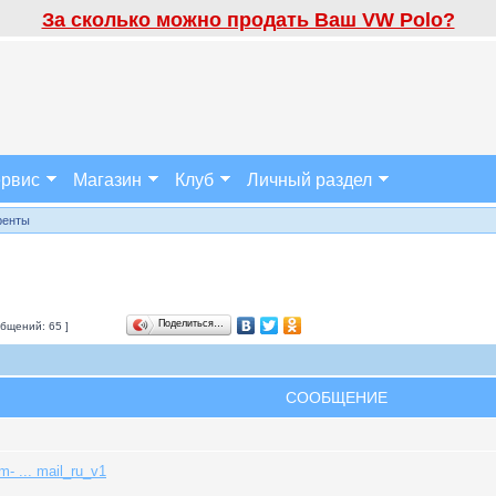
За сколько можно продать Ваш VW Polo?
рвис
Магазин
Клуб
Личный раздел
ренты
Поделиться…
бщений: 65 ]
СООБЩЕНИЕ
om- ... mail_ru_v1