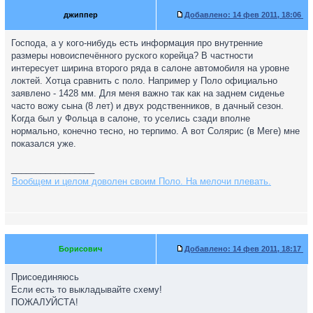
джиппер
Добавлено:
14 фев 2011, 18:06
Господа, а у кого-нибудь есть информация про внутренние
размеры новоиспечённого руского корейца? В частности
интересует ширина второго ряда в салоне автомобиля на уровне
локтей. Хотца сравнить с поло. Например у Поло официально
заявлено - 1428 мм. Для меня важно так как на заднем сиденье
часто вожу сына (8 лет) и двух родственников, в дачный сезон.
Когда был у Фольца в салоне, то уселись сзади вполне
нормально, конечно тесно, но терпимо. А вот Солярис (в Меге) мне
показался уже.
_________________
Вообщем и целом доволен своим Поло. На мелочи плевать.
Борисович
Добавлено:
14 фев 2011, 18:17
Присоединяюсь
Если есть то выкладывайте схему!
ПОЖАЛУЙСТА!