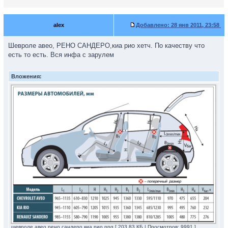
alex
Добавлено:
28 янв 2011, 23:58
Шевроле авео, РЕНО САНДЕРО,киа рио хетч. По качеству что
есть то есть. Вся инфа с зарулем
Вложения:
шевроле авео,рено сандеро,киа рио.png [ 203.83 КБ | Просмотров: 9991 ]