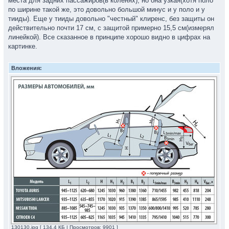
места для задних пассажиров(в коленях), но она узкая(хотя поло
по ширине такой же, это довольно большой минус и у поло и у
тииды). Еще у тииды довольно "честный" клиренс, без защиты он
действительно почти 17 см, с защитой примерно 15,5 см(измерял
линейкой). Все сказанное в принципе хорошо видно в цифрах на
картинке.
Вложения:
130130.jpg [ 134.4 КБ | Просмотров: 9901 ]