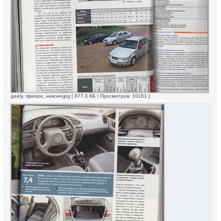
geely, приора, нексия.jpg [ 877.3 КБ | Просмотров: 10161 ]