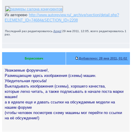
Из авторевю
http://www.autoreview.ru/_archive/section/detail.php?
ELEMENT_ID=74684&SECTION_ID=2208
Последний раз редактировалось
Angol
29 янв 2011, 12:05, всего редактировалось 1
раз.
Борисович
Добавлено:
28 янв 2011, 01:02
Уважаемые форумчане!,
Размещающие здесь изображения (схемы) машин.
Убедительная просьба!
Выкладывать изображения (схемы), хорошего качества,
которые легко читать, а также подписывать в начале поста марки
машин!
а в идеале еще и давать ссылки на обсуждаемые модели на
нашем форуме
(чтобы человек посмотрев схему машины мог перейти по ссылки
на её обсуждение!)