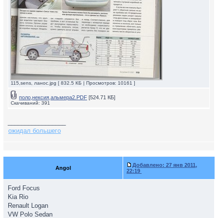
115,sens, ланос.jpg [ 832.5 КБ | Просмотров: 10161 ]
поло,нексия,альмера2.PDF
[524.71 КБ]
Скачиваний: 391
_________________
ожидал большего
Добавлено:
27 янв 2011,
Angol
22:19
Ford Focus
Kia Rio
Renault Logan
VW Polo Sedan