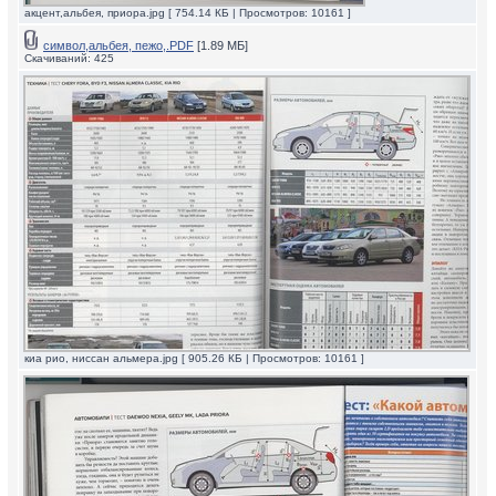
акцент,альбея, приора.jpg [ 754.14 КБ | Просмотров: 10161 ]
символ,альбея, пежо,.PDF
[1.89 МБ]
Скачиваний: 425
киа рио, ниссан альмера.jpg [ 905.26 КБ | Просмотров: 10161 ]