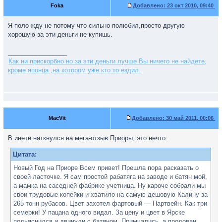
Foka
Добавлено:
23 окт 2010, 09:40
Я поло жду не потому что сильно полюбил,просто другую
хорошую за эти деньги не купишь.
_________________
Как ни прискорбно но за эти деньги лучше Вы ничего не найдете,
кроме японца ,на котором уже кто то ездил.
MacVit
Добавлено:
30 май 2011, 00:06
В инете наткнулся на мега-отзыв Приоры, это нечто:
Цитата:
Новый Год на Приоре Всем привет! Прешла пора расказать о
своей ласточке. Я сам простой рабатяга на заводе и батян мой,
а мамка на саседней фабрике учетница. Ну кароче собрали мы
свои трудовые копейки и хватило на самую дешовую Калину за
265 тонн рубасов. Цвет захотел фартовый — Партвейн. Как три
семерки! У пацана одного видал. За цену и цвет в Ярске
подьяснился и двинули с батяном. Примчались, а продован