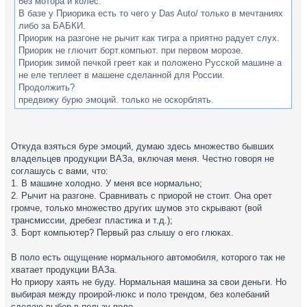
без мотора и колёс.
В базе у Приорика есть то чего у Das Auto/ только в мечтаниях
либо за БАБКИ.
Приорик на разгоне не рычит как тигра а приятно радует слух.
Приорик не глючит борт.компьют. при первом морозе.
Приорик зимой печкой греет как и положено Русской машине а
не еле теплеет в машене сделанной для России.
Продолжить?
предвижу бурю эмоций. только не оскорблять.
Откуда взяться буре эмоций, думаю здесь множество бывших
владельцев продукции ВАЗа, включая меня. Честно говоря не
соглашусь с вами, что:
1. В машине холодно. У меня все нормально;
2. Рычит на разгоне. Сравнивать с приорой не стоит. Она орет
громче, только множество других шумов это скрывают (вой
трансмиссии, дребезг пластика и т.д.);
3. Борт компьютер? Первый раз слышу о его глюках.
В поло есть ощущение нормального автомобиля, которого так не
хватает продукции ВАЗа.
Но приору хаять не буду. Нормальная машина за свои деньги. Но
выбирая между проирой-люкс и поло трендом, без колебаний
сделаю выбор в пользу поло.