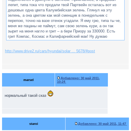
лепит, типа тока что продали твой Партвейн осталась вот из
дешовых одна цвета Калумбийская зелень. Глянул на эту
зелень, а она цветом как мой сменщик в понедельник с
перепою, точно на вазе отенок угадали. Я ему грю, типа ты че,
меня же пацаны не паймут, сам свою зелень кури, а он так
зырит на меня нагло и грит – а бери Приору за 330000. Есть
грит Компас, Космас и Калифарнийский мак! Ну думаю
приехали, и ценик и цвета какие-то наркоманские. А этот черт
не унимается, есть грит еще и твой Партвейн в люксовке за 350
http://www.drive2.ru/cars/hyundai/solar ... 5678/#post
тонн рубасов! Бери по кредиту и трос буксирный Японский в
падарок! И опять на меня так нагло зырит. Ну показывай грю
ластачку. Глянул и сердце в штанину куда-то брякнулось. Мой
любимый ПАРТВЕЙН! Еще мне очень Приоркина попка
панравилась и фары — как глазища удивленые зырк-зырк! Лан
пашли афармлять. Привел нас к кредитному маклеру, а сам
Добавлено:
30 май 2011,
marsel
10:24
падорвался тачилу мою марафетить. Пока мы бумаги
запалняли (никагда столька ручкой ни песал) да ждали атвета
и салон закрылся. Продован засобирался и нам пришлось до
нормальный такой сказ
завтра ждать. Назавтра приехали за ласточкой, а она вся
чумазая, и кругами какой-то хмырь шныряет. Антикор грит уже
зделали выбирай какую сигналку ставить буш. Набан мне твоя
мазня и какую сигналку, ты че? У нас одна сигналка бывает –
лопатой по башке. Народ у нас в крае суровей челябинских
staroi
Добавлено:
30 май 2011, 11:47
мужиков – приезжайте убедитесь! Нибуду описовать как