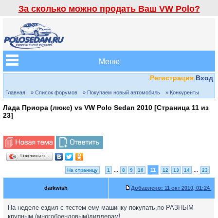
За сколько можно продать Ваш VW Polo?
Меню
Регистрация
Вход
Главная
» Список форумов
» Покупаем новый автомобиль
» Конкуренты
Лада Приора (люкс) vs VW Polo Sedan 2010 [Страница
11
из
23
]
Поделиться…
11
На страницу
1
...
8
9
10
12
13
14
...
23
darkwish
Добавлено:
11 окт 2010, 01:24
На неделе ездил с тестем ему машинку покупать,по РАЗНЫМ
крупным (многобрендовым)диллерам!