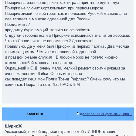
прадвинутые хором — дай Колян им под сраку! Ладно, видет
Приорик на разгоне не рычит как тигра а приятно радует слух.
бог я нехотел! Втыкаю третью и гашетку в пол по самые
Приорик не глючит борт.компьют. при первом морозе.
помидоры! Тачила вздрогнула вся, ревёт ВО ДУМАЮ МОЩА!
Приорик зимой печкой греет как и положено Русской машине а не
Потом хлопок такой сильный. Ну ВСЁ! Звуковой борьер
еле теплеет в машене сделанной для России.
пройден! Следом еще один громкий БЗДЫНЬ! Звон как
Продолжить?
подшибники в кафемолке перималывает и дым изпод капота.
предвижу бурю эмоций. только не оскорблять.
Только успел засечь Калдина ГТ на заднице. Ништяк погоняли!
С другой стороны если о Приорике вспоминают значит он хороший.
Открываю капот вроде бес пожара. Машина ни гу-гу. Печку ни
Что то Ланос никто не вспоминает? Да незачто!!
включить. Тишина. Стоим — с лева поле, с права поле, до
Правильно. да у меня был Приорик из первых партий . Два месяца
диревни 20 верст, на улице -35 и до нового года полчаса. КРА-
гонял за цветом. Четыре с половиной года верой
СО-ТА! Звоню дружбанам, батяну, ментам, МЧС, в скорую, и
и правдой он мне служил . В любой мороз не потело ниодно
ГорГАЗ – хрена! У всех уже Новый Год! Вспомнил што на мне
стекло в любой мороз лёгок на старт.
только куртка и рубашка с бабочкой. На ногах туфли-лодочки.
Обращений к О.Д. очень мало. мелкий ремонт своими руками за
Хоть в бабские вечерние платья утепляйся. Я же всех
очень маленькие бабки. Очень интересно
поздравлять нарядился, как канфирансье мля! На себя
как поведёт себя мой Полик Тренд Рефлекс? Очень хочу что бы
Томкину шубу напялил, на ноги сапоги брательника 44 размера
ездил как Прира. То есть без ПРОБЛЕМ
с моим 38 прямо с туфлями оделись, а остальных во все
тряпки заматали. На ноги шарфы – нормуль! Маим пасажирам-
то че ужратым. Достали фуфырь проводили еще раз — потом
встретили. А я то с рулём! У нас в крае гайцы звери
безпадобные – это все знают. Специально их где-то
Олег1510
Добавлено:
01 фев 2012, 19:01
выращивают што-ли. Час уже прошол. На дароге ни души! Ну
думаю вотон я – последний трезвый герой! Щас покурю,
Шурик36
запалю Приору, пагреемся напаследок и в диревню идем
Уважаемый, в моей подписи отражено моё ЛИЧНОЕ мнение
здаваться. Курю и вижу трактор бодро так зигзагами по полю