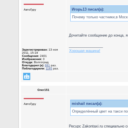
Игорь13 писал(а):
АвтоГуру
Почему только частники,в Моск
Дочитайте сообщение до конца, я
_________________
Зарегистрирован:
13 ноя
Хорошая машина!
2011, 15:19
Сообщения:
2401
Изображения:
3
Откуда:
Волгоград
Благодарил (а):
681
раз.
Поблагодарили:
1185
раз.
Олег151
mishail писал(а):
АвтоГуру
Определённый цвет на такси пок
Ресурс Zakontaxi.ru специально 