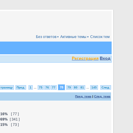
Без ответов •
Активные темы •
Список тем
Регистрация
Вход
78
страницу
Пред.
1
...
75
76
77
79
80
81
...
145
След.
Пред. тема
|
След. тема
16%
[ 77 ]
69%
[ 341 ]
15%
[ 73 ]