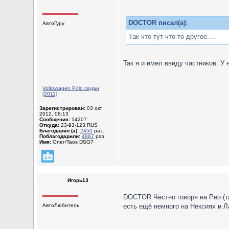
DOCTOR писал(а):
АвтоГуру
Так что тут что-то другое....
Так я и имел ввиду частников. У
Volkswagen Polo седан
(2011)
Зарегистрирован:
03 окт
2012, 08:13
Сообщения:
14207
Откуда:
23-93-123 RUS
Благодарил (а):
2450
раз.
Поблагодарили:
4887
раз.
Имя:
Олег/Taos DSG7
Игорь13
DOCTOR Честно говоря на Рио (та
АвтоЛюбитель
есть ещё немного на Нексиях и Л