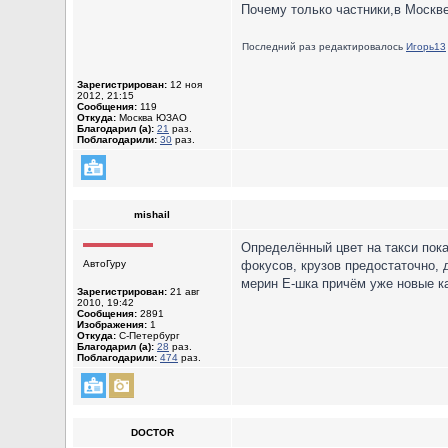
Почему только частники,в Москве
Последний раз редактировалось
Игорь13
Зарегистрирован:
12 ноя
2012, 21:15
Сообщения:
119
Откуда:
Москва ЮЗАО
Благодарил (а):
21
раз.
Поблагодарили:
30
раз.
mishail
Определённый цвет на такси пока 
АвтоГуру
фокусов, крузов предостаточно, 
мерин Е-шка причём уже новые ка
Зарегистрирован:
21 авг
2010, 19:42
Сообщения:
2891
Изображения:
1
Откуда:
С-Петербург
Благодарил (а):
28
раз.
Поблагодарили:
474
раз.
DOCTOR