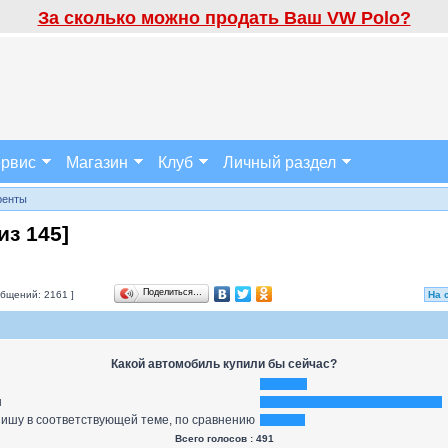
За сколько можно продать Ваш VW Polo?
рвис
Магазин
Клуб
Личный раздел
ренты
из
145
]
Поделиться…
бщений: 2161 ]
На 
Какой автомобиль купили бы сейчас?
н
пишу в соответствующей теме, по сравнению
Всего голосов : 491