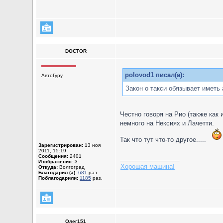
DOCTOR
polovod1 писал(а):
АвтоГуру
Закон о такси обязывает иметь
Честно говоря на Рио (также как 
немного на Нексиях и Лачетти.
Так что тут что-то другое.....
Зарегистрирован:
13 ноя
2011, 15:19
Сообщения:
2401
_________________
Изображения:
3
Хорошая машина!
Откуда:
Волгоград
Благодарил (а):
681
раз.
Поблагодарили:
1185
раз.
Олег151