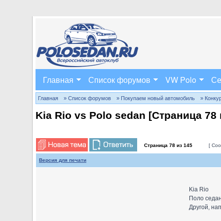
Главная
Список форумов
VW Polo
Се
Главная
» Список форумов
» Покупаем новый автомобиль
» Конку
Kia Rio vs Polo sedan [Страница
78
Страница
78
из
145
[ Соо
Версия для печати
Kia Rio
Поло седа
Другой, на