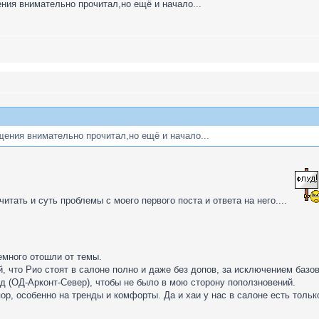
ния внимательно прочитал,но ещё и начало...
щения внимательно прочитал,но ещё и начало...
читать и суть проблемы с моего первого поста и ответа на него....
емного отошли от темы.
й, что Рио стоят в салоне полно и даже без допов, за исключением баз
ад (ОД-Арконт-Север), чтобы не было в мою сторону поползновений.
ор, особенно на тренды и комфорты. Да и хаи у нас в салоне есть тольк