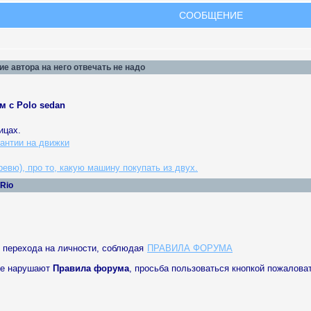
СООБЩЕНИЕ
е автора на него отвечать не надо
м с Polo sedan
ицах.
рантии на движки
евю), про то, какую машину покупать из двух.
 Rio
з перехода на личности, соблюдая
ПРАВИЛА ФОРУМА
рые нарушают
Правила форума
, просьба пользоваться кнопкой пожалов