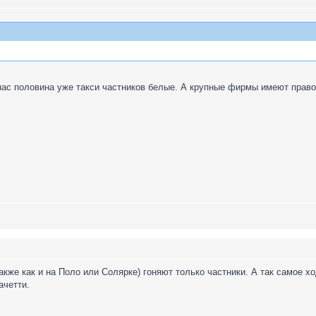
 нас половина уже такси частников белые. А крупные фирмы имеют право
кже как и на Поло или Солярке) гоняют только частники. А так самое хо
ачетти.