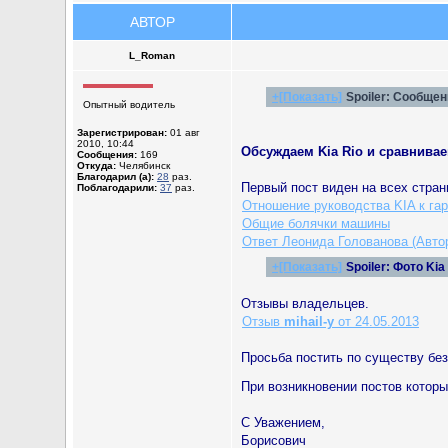
АВТОР
L_Roman
+[Показать]
Spoiler:
Сообщени
Опытный водитель
Зарегистрирован:
01 авг
2010, 10:44
Обсуждаем Kia Rio и сравнивае
Сообщения:
169
Откуда:
Челябинск
Благодарил (а):
28
раз.
Первый пост виден на всех стран
Поблагодарили:
37
раз.
Отношение руководства KIA к га
Общие болячки машины
Ответ Леонида Голованова (Автор
+[Показать]
Spoiler:
Фото Kia
Отзывы владельцев.
Отзыв
mihail-y
от 24.05.2013
Просьба постить по существу бе
При возникновении постов кото
С Уважением,
Борисович