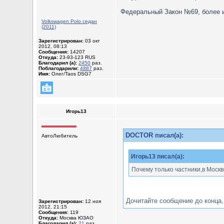
Федеральный Закон №69, более из
Volkswagen Polo седан
(2011)
Зарегистрирован:
03 окт
2012, 08:13
Сообщения:
14207
Откуда:
23-93-123 RUS
Благодарил (а):
2450
раз.
Поблагодарили:
4887
раз.
Имя:
Олег/Taos DSG7
Игорь13
DOCTOR писал(а):
АвтоЛюбитель
Игорь13 писал(а):
Почему только частники,в Москв
Дочитайте сообщение до конца,
Зарегистрирован:
12 ноя
2012, 21:15
Сообщения:
119
Откуда:
Москва ЮЗАО
Благодарил (а):
21
раз.