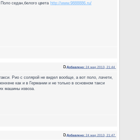
- Поло седан,белого цвета
http://www.9888886.ru/
Добавлено:
24 мар 2013, 21:44
такси. Рио с солярой не видел вообще, а вот поло, лачети,
нхене как и в Германии и не только в основном такси
них машины извоза.
Добавлено:
24 мар 2013, 21:47