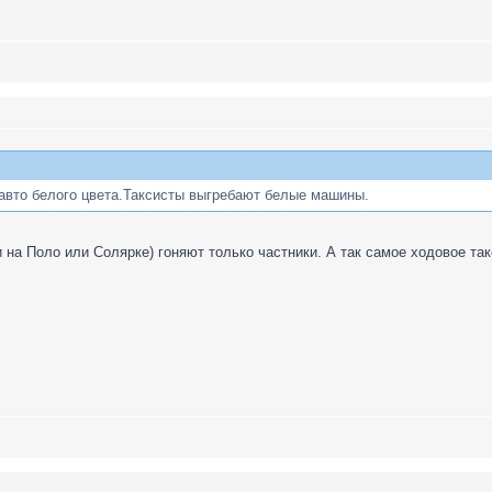
 авто белого цвета.Таксисты выгребают белые машины.
и на Поло или Солярке) гоняют только частники. А так самое ходовое та