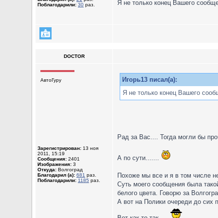
Я не только конец Вашего сообще
Поблагодарили:
30
раз.
DOCTOR
Игорь13 писал(а):
АвтоГуру
Я не только конец Вашего сооб
Рад за Вас.... Тогда могли бы про
Зарегистрирован:
13 ноя
2011, 15:19
А по сути.......
Сообщения:
2401
Изображения:
3
Откуда:
Волгоград
Похоже мы все и я в том числе н
Благодарил (а):
681
раз.
Поблагодарили:
1185
раз.
Суть моего сообщения была тако
белого цвета. Говорю за Волгогр
А вот на Полики очереди до сих п
Вот как то так...