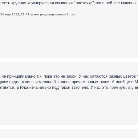
 есть крупная коммерческая компания "ласточка",так в ней все машины
24 мар 2013, 21:44, всего редактировалось 1 раз.
не принципиально т.к. пока это не закон. У нас катаются разных цветов 
даже видел джипы и мерина R класса причём новые такси. А вообще в Мю
таются, а R-ка изначально под такси заточено. У нас это премиум, а у 