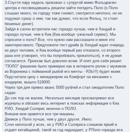
3.Спустя пару недель проезжал с супругой мимо Фольцваген-
центра и посовещавшись решили зайти погядеть Поло (о Поло
слышал много, по городу тоже гоняют, смотрится неплохо, но не
подумал сразу о нем, так как думал, что если Фольц, то стоит
бешеных денег).
Зайдя в салон встретили нас гораздо лучше, чем в Хендай и
гораздо лучше, чем в Киа (Киа вообще -ужасный сервис). Мы
спросили о поло? Все, что нужно нам рассказали и меня это
заинтересовало. Предложили тест-драйв (в Хендай ждал очередь
из двух человек, в Киа вообще первый раз отказали, со второго
раза еле уговорил, что бы попробовать прокатиться), я не думая
согласился. Проехав был доволен всем. И опят для себя решил
"ПОЛО" (решение было примерно как в интернете ролик с мужиком
из Воронежа с пойманной рыбой его мечты - ЯЗЬ!!!) будет моим.
Подсчитали цену с менеджером на Комфорт на механике с
кондером, вышло 518000.
Через три дня привез аванс 5000 рублей и стал ожидателем Поло
седан.
До сих пор не жалею. Несколько месяцев просматривал все
журналы и облазил весь интернет в поисках информации о Киа
РИО, Хендай Солярис икончно о ПОЛО.
Внешне мне нравятся все три машины.
Движок у Поло лучше, чем у двух других. Имхо.
Слон неплохой у всех, но у РИО и Соляриса слишком яркий и
отдает китайщиной, такой за год надоедает, у РПоло гораздо все