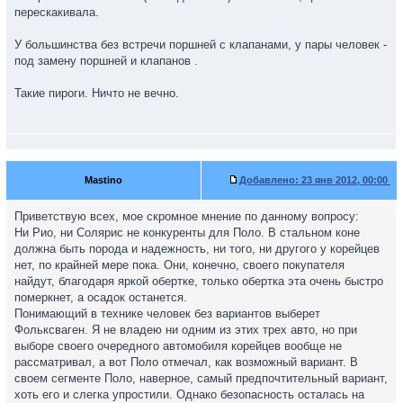
перескакивала.
У большинства без встречи поршней с клапанами, у пары человек -
под замену поршней и клапанов .
Такие пироги. Ничто не вечно.
Mastino
Добавлено:
23 янв 2012, 00:00
Приветствую всех, мое скромное мнение по данному вопросу:
Ни Рио, ни Солярис не конкуренты для Поло. В стальном коне
должна быть порода и надежность, ни того, ни другого у корейцев
нет, по крайней мере пока. Они, конечно, своего покупателя
найдут, благодаря яркой обертке, только обертка эта очень быстро
померкнет, а осадок останется.
Понимающий в технике человек без вариантов выберет
Фольксваген. Я не владею ни одним из этих трех авто, но при
выборе своего очередного автомобиля корейцев вообще не
рассматривал, а вот Поло отмечал, как возможный вариант. В
своем сегменте Поло, наверное, самый предпочтительный вариант,
хоть его и слегка упростили. Однако безопасность осталась на