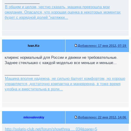
_________________
В общем и целом, честно сказать, машина превзошла мои
ожидания. Опасался, что хорошая оценка в некоторых моментах
будет с изрядной долей "натяжки...
Ivan.Ko
Добавлено:
17 янв 2012, 07:19
клиренс нормальный для России и движки не требовательные.
Заднее стеклышко с каждой моделью все меньше и меньше...
_________________
Машина вполне надежна, не сильно балует комфортом, но хорошо
управляется, достаточно компактна и маневренна, в тоже время
удобна и вместительна в роли...
mkovalevskiy
Добавлено:
22 янв 2012, 14:06
http://solaris-club.net/forum/showthrea ... 034&page=5