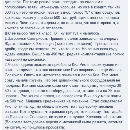
для себя. Поэтому решил опять поездить по салонам и
попробовать взять, что-нибудь хорошее, но уже в кредит, так как
300 тыс.- это неплохой первый взнос. Класс "С" отпал сразу, так
как искал машину в районе 500 тыс. руб. Единственное неплоха
машина Лачетти за эти деньги, но слишком, уж она старовата, а
хочется от времени не отставать.
Далее выбор пал на класс "В", ну вот тут и началось.
1.Загорелся Солярисом. Пришел в салон записался на очередь.
Ждать сказали 8-9 месяцев ( мою комплектацию). Проехал тест-
драйв, вроде бы неплохо. Но, что-то не то. Но решил пока буду
ждать машину. Вышло на 490 тыс. редняя комплектация (не помню
названия) на механике.
2.Через неделю знакомые приобрели Киа Рио в новом кузове и я
опять загорелся, так как внешне мне Рио понравился еще больше
Соляриса. Опять я в мутарстве побежал в салон Киа. Там меня
сразу начали грузить, что без дополнительного оборудования не
продаем. Как мне сказали сами они ставят на сумму минимум 30-
50 тыс. допов, но если я выберу допы сам, то можно и на 25 тыс.
набрать. Это конечно плохо, но согласился. Вышло у меня почти
на 500 тыс. Машинка средненькая на механике. Стал ожидателем
Рио почти на год, но обещали может на пару-тройку месяцев
раньше. Вот и думаю, что раньше придет, то и возьму. Тест-драйв
на Рио как на Солярисе, ни хуже и ни лучше. Хреноватый автомат.
(Во время тест-драйва версия с механикой была разбита, автомат
не хотел, но пришлось пробовать).