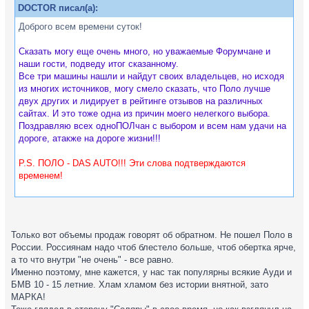
DOCTOR писал(а):
Доброго всем времени суток!
Сказать могу еще очень много, но уважаемые Форумчане и
наши гости, подведу итог сказанному.
Все три машины нашли и найдут своих владельцев, но исходя
из многих источников, могу смело сказать, что Поло лучше
двух других и лидирует в рейтинге отзывов на различных
сайтах. И это тоже одна из причин моего нелегкого выбора.
Поздравляю всех одноПОЛчан с выбором и всем нам удачи на
дороге, атакже на дороге жизни!!!
P.S. ПОЛО - DAS AUTO!!! Эти слова подтверждаются
временем!
С уважением ВАШ участник форума DOCTOR!
Только вот объемы продаж говорят об обратном. Не пошел Поло в
России. Россиянам надо чтоб блестело больше, чтоб обертка ярче,
а то что внутри "не очень" - все равно.
Именно поэтому, мне кажется, у нас так популярны всякие Ауди и
БМВ 10 - 15 летние. Хлам хламом без истории внятной, зато
МАРКА!