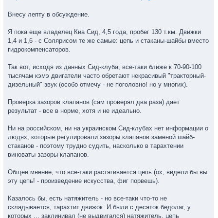
Внесу лепту в обсуждение.
Я пока еще владелец Киа Сид, 4,5 года, пробег 130 т.км. Движки
1,4 и 1,6 - с Солярисом те же самые: цепь и стаканы-шайбы вместо
гидрокомпенсаторов.
Так вот, исходя из данных Сид-клуба, все-таки ближе к 70-90-100
тысячам кэмэ двигатели часто обретают некрасивый "тракторный-
дизельный" звук (особо отмечу - не поголовно! но у многих).
Проверка зазоров клапанов (сам проверял два раза) дает
результат - все в норме, хотя и не идеально.
Ни на российском, ни на украинском Сид-клубах нет информации о
людях, которые регулировали зазоры клапанов заменой шайб-
стаканов - поэтому трудно судить, насколько в тарахтении
виноваты зазоры клапанов.
Общее мнение, что все-таки растягивается цепь (ох, видели бы вы
эту цепь! - произведение искусства, фиг порвешь).
Казалось бы, есть натяжитель - но все-таки что-то не
складывается, тарахтит движок. И были с десяток бедолаг, у
которых ... заклинивал (не выдвигался) натяжитель, цепь