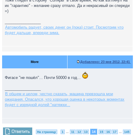
Тоже глядел в сторону "Соляры" в свое время, но как взглянул на
их "гарантию" - желание сразу отпало. Да и некрасивый он спереди
=)
_________________
Автомобиль радует, своих денег он (пока) стоит. Посмотрим что
будет дальше, впереди зима.
More
Добавлено:
23 янв 2012, 22:41
Фигасе "не пошёл"... Почти 50000 в год...
_________________
В общем и целом, честно сказать, машина превзошла мои
ожидания. Опасался, что хорошая оценка в некоторых моментах
будет с изрядной долей "натяжки...
14
На страницу
1
...
11
12
13
15
16
17
...
145