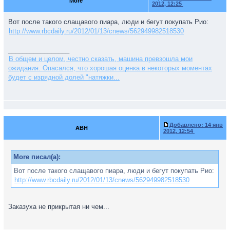
More
2012, 12:25
Вот после такого слащавого пиара, люди и бегут покупать Рио:
http://www.rbcdaily.ru/2012/01/13/cnews/562949982518530
_________________
В общем и целом, честно сказать, машина превзошла мои
ожидания. Опасался, что хорошая оценка в некоторых моментах
будет с изрядной долей "натяжки...
Добавлено:
14 янв
ABH
2012, 12:54
More писал(а):
Вот после такого слащавого пиара, люди и бегут покупать Рио:
http://www.rbcdaily.ru/2012/01/13/cnews/562949982518530
Заказуха не прикрытая ни чем...