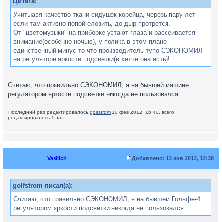
Цитата:
Учитыавя качество ткани сидушек корейца, черезь пару лет
если там активно попой елозить, до дыр протрется.
От "цветомузыки" на приборке устают глаза и рассеивается
внимание(особенно ночью), у полика в этом плане
единственный минус то что производитель тупо СЭКОНОМИЛ
на регуляторе яркости подсветки(в хетче она есть)!
Считаю, что правильно СЭКОНОМИЛ, я на бывшей машине
регулятором яркости подсветки никогда не пользовался.
Последний раз редактировалось
golfstrom
10 фев 2012, 16:40, всего
редактировалось 1 раз.
Vasilich
Добавлено:
13 янв 2012, 12:38
golfstrom писал(а):
Считаю, что правильно СЭКОНОМИЛ, я на бывшем Гольфе-4
регулятором яркости подсветки никогда не пользовался.