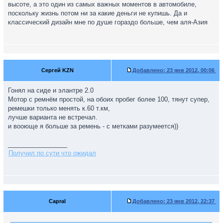
высоте, а это один из самых важных моментов в автомобиле,
поскольку жизнь потом ни за какие деньги не купишь. Да и
классический дизайн мне по душе гораздо больше, чем аля-Азия
Сергей KZN
Добавлено:
23 янв 2012, 00:06
Гонял на сиде и элантре 2.0
Мотор с ремнём простой, на обоих пробег более 100, тянут супер,
ремешки только менять к.60 т.км,
лучше варианта не встречал.
и вооюще я больше за ремень - с метками разумеется))
_________________
Получил по сути что ожидал
Capral
Добавлено:
23 янв 2012, 22:37