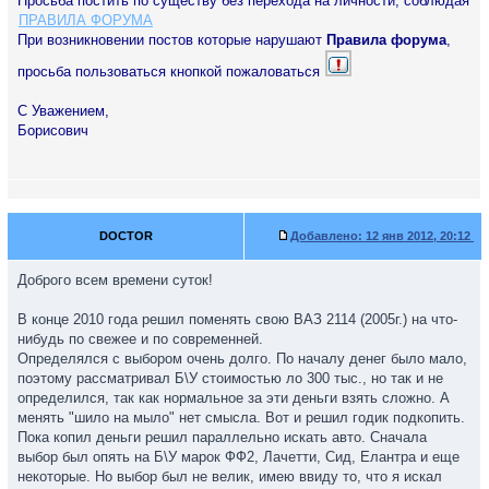
Просьба постить по существу без перехода на личности, соблюдая
ПРАВИЛА ФОРУМА
При возникновении постов которые нарушают
Правила форума
,
просьба пользоваться кнопкой пожаловаться
С Уважением,
Борисович
DOCTOR
Добавлено:
12 янв 2012, 20:12
Доброго всем времени суток!
В конце 2010 года решил поменять свою ВАЗ 2114 (2005г.) на что-
нибудь по свежее и по современней.
Определялся с выбором очень долго. По началу денег было мало,
поэтому рассматривал Б\У стоимостью ло 300 тыс., но так и не
определился, так как нормальное за эти деньги взять сложно. А
менять "шило на мыло" нет смысла. Вот и решил годик подкопить.
Пока копил деньги решил параллельно искать авто. Сначала
выбор был опять на Б\У марок ФФ2, Лачетти, Сид, Елантра и еще
некоторые. Но выбор был не велик, имею ввиду то, что я искал