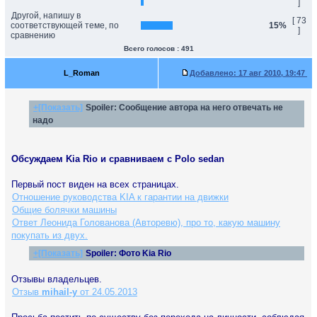
]
Другой, напишу в
[ 73
соответствующей теме, по
15%
]
сравнению
Всего голосов : 491
L_Roman
Добавлено:
17 авг 2010, 19:47
+[Показать]
Spoiler:
Сообщение автора на него отвечать не
надо
Обсуждаем Kia Rio и сравниваем с Polo sedan
Первый пост виден на всех страницах.
Отношение руководства KIA к гарантии на движки
Общие болячки машины
Ответ Леонида Голованова (Авторевю), про то, какую машину
покупать из двух.
+[Показать]
Spoiler:
Фото Kia Rio
Отзывы владельцев.
Отзыв
mihail-y
от 24.05.2013