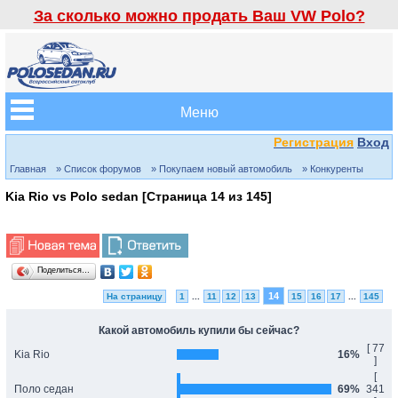
За сколько можно продать Ваш VW Polo?
Меню
Регистрация
Вход
Главная
» Список форумов
» Покупаем новый автомобиль
» Конкуренты
Kia Rio vs Polo sedan [Страница
14
из
145
]
Поделиться…
14
На страницу
1
...
11
12
13
15
16
17
...
145
Какой автомобиль купили бы сейчас?
[ 77
Kia Rio
16%
]
[
Поло седан
69%
341