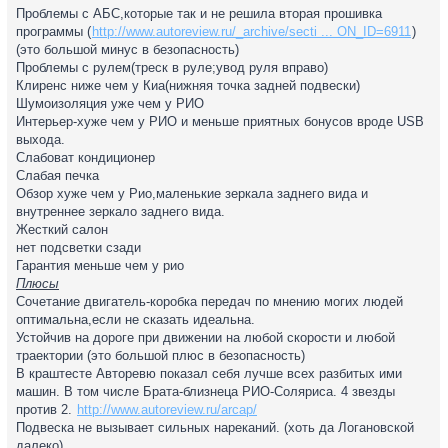
Проблемы с АБС,которые так и не решила вторая прошивка
программы (
http://www.autoreview.ru/_archive/secti ... ON_ID=6911
)
(это большой минус в безопасность)
Проблемы с рулем(треск в руле;увод руля вправо)
Клиренс ниже чем у Киа(нижняя точка задней подвески)
Шумоизоляция уже чем у РИО
Интерьер-хуже чем у РИО и меньше приятных бонусов вроде USB
выхода.
Слабоват кондиционер
Слабая печка
Обзор хуже чем у Рио,маленькие зеркала заднего вида и
внутреннее зеркало заднего вида.
Жесткий салон
нет подсветки сзади
Гарантия меньше чем у рио
Плюсы
Сочетание двигатель-коробка передач по мнению могих людей
оптимальна,если не сказать идеальна.
Устойчив на дороге при движении на любой скорости и любой
траектории (это большой плюс в безопасность)
В краштесте Авторевю показал себя лучше всех разбитых ими
машин. В том числе Брата-близнеца РИО-Соляриса. 4 звезды
против 2.
http://www.autoreview.ru/arcap/
Подвеска не вызывает сильных нареканий. (хоть да Логановской
далеко)