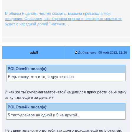
_________________
В общем и целом, честно сказать, машина превзошла мои
ожидания. Опасался, что хорошая оценка в некоторых моментах
будет с изрядной долей "натяжки...
udaff
Добавлено:
05 май 2012, 21:20
POLOten4ik писал(а):
Ведь скажу, что и то, и другое говно
И как же ты"супермегаавтознаток"нацелился приобрести себе одну
из куч,да ещё и за деньги?
POLOten4ik писал(а):
5 тест-драйвов на одной и 5 на другой...
Не удивительно,что до тебя так долго доходит,ещё по 5 откатай.