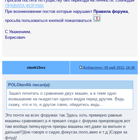
Просьба постить по существу без перехода на личности, соблюдая
ПРАВИЛА ФОРУМА
При возникновении постов которые нарушают
Правила форума
,
просьба пользоваться кнопкой пожаловаться
С Уважением,
Борисович
slavik13rus
Добавлено:
05 май 2012, 16:38
POLOten4ik писал(а):
Зашел почитать о сравнении двух машин, а в теме одно
возвышение на пьедестал одного ведра перед другим. Ведь
скажу, что и то, и другое говно, обидитесь ведь...
Это почти на всех форумах так.Здесь хоть примерно равные
машины сравнивают,а я пришел сюда с форума приороводов,вот
там вообще пипец-круче приоры машины нет,даже за мильен и
дальше!!))(не говоря о сидах,фокусах,поло,авео и т.д.)Сорри за
флуд!