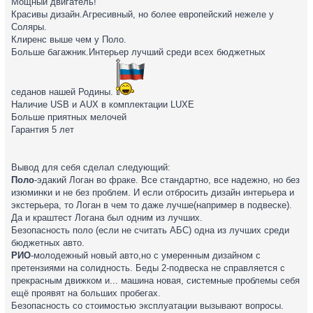
Мощный двигатель!
Красивы дизайн.Агресивный, но более европейский нежеле у
Соляры.
Клиренс выше чем у Поло.
Больше багажник.Интерьер лучший среди всех бюджетных
седанов нашей Родины.
Наличие USB и AUX в комплектации LUXE
Больше приятных мелочей
Гарантия 5 лет
Вывод для себя сделал следующий:
Поло
-эдакий Логан во фраке. Все стандартно, все надежно, но без
изюминки и не без проблем. И если отбросить дизайн интерьера и
экстерьера, то Логан в чем то даже лучше(например в подвеске).
Да и краштест Логана был одним из лучших.
Безопасность поло (если не считать АБС) одна из лучших среди
бюджетных авто.
РИО
-молодежный новый авто,но с умеренным дизайном с
претензиями на солидность. Беды 2-подвеска не справляется с
прекрасным движком и... машина новая, системные проблемы себя
ещё проявят на больших пробегах.
Безопасность со стоимостью эксплуатации вызывают вопросы.