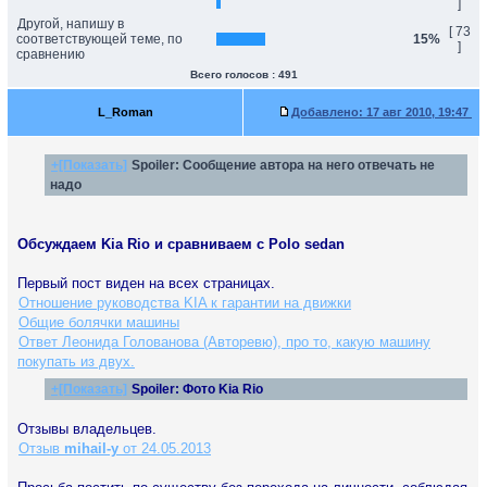
]
Другой, напишу в
[ 73
соответствующей теме, по
15%
]
сравнению
Всего голосов : 491
L_Roman
Добавлено:
17 авг 2010, 19:47
+[Показать]
Spoiler:
Сообщение автора на него отвечать не
надо
Обсуждаем Kia Rio и сравниваем с Polo sedan
Первый пост виден на всех страницах.
Отношение руководства KIA к гарантии на движки
Общие болячки машины
Ответ Леонида Голованова (Авторевю), про то, какую машину
покупать из двух.
+[Показать]
Spoiler:
Фото Kia Rio
Отзывы владельцев.
Отзыв
mihail-y
от 24.05.2013