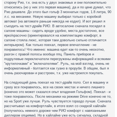
сторону Рио, т.к. она есть у двух знакомых и они положительно
относились (но у них это первая машина), да и по цене думал, что
Рио дешевле. До этого был гольф 3 мохнатых годов, 1.8 литра, 90
л.с. на механике. Новую машину выбирал только с коробкой
автомат (на автомате раньше никогда не ездил). И вот решил я
съездить на тест-драйв РИО. В автосалоне сначала посидел в
салоне машины - сидеть вроде удобно, места достаточно, все
ярко/красочно (ориентировался на комплектацию комфорт, в
салоне стояла люкс, которая таки довольно сильно отличается
интерьером). Как только поехал, первое впечатление - не
понравилось! Что именно: машина едет как-то очень неохотно,
разгон с правой полосы вообще ппц. Панель приборов и
подрулевые переключатели перегружены информацией и всякими
"крутилочками" и "включателями". Руль, на мой взгляд, очень не
информативный - болтается как гуано в проруби. В общем, был я
очень разочарован и расстроен, т.к. уже настроился покупать.
На следующий день поехал на тест-драйв поло. Сел в машину и
сразу все понравилось, все на своих местах и ничего лишнего
(конечно это может сказался опыт владения Гольфом). Поехал - и
тоже понравилось. После механики на режиме Drive конечно не то,
но на Sport уже лучше. Руль чувствуется гораздо лучше. Сначала
рассчитывал на комфортлайн, в итоге взял со скидкой хайлайн
(получилось немного дороже чем РИО комфорт с навязанными
диллером опциями). Но в хайлайне уже есть сигналка, складной