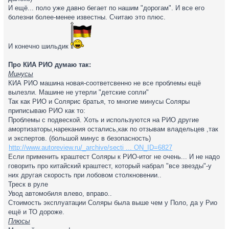
И ещё... поло уже давно бегает по нашим "дорогам". И все его
болезни более-менее известны. Считаю это плюс.
И конечно шильдик
Про КИА РИО думаю так:
Минусы
КИА РИО машина новая-соответсвенно не все проблемы ещё
вылезли. Машине не утерли "детские сопли"
Так как РИО и Солярис братья, то многие минусы Соляры
приписываю РИО как то:
Проблемы с подвеской. Хоть и используются на РИО другие
амортизаторы,нарекания остались,как по отзывам владельцев ,так
и экспертов. (большой минус в безопасность)
http://www.autoreview.ru/_archive/secti ... ON_ID=6827
Если применить краштест Соляры к РИО-итог не очень... И не надо
говорить про китайский краштест, который набрал "все звезды"-у
них другая скорость при лобовом столкновении..
Треск в руле
Увод автомобиля влево, вправо..
Стоимость эксплуатации Соляры была выше чем у Поло, да у Рио
ещё и ТО дороже.
Плюсы