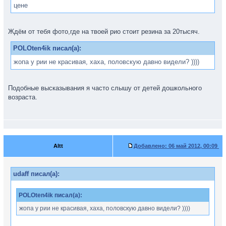
цене
Ждём от тебя фото,где на твоей рио стоит резина за 20тысяч.
POLOten4ik писал(а):
жопа у рии не красивая, хаха, половскую давно видели? ))))
Подобные высказывания я часто слышу от детей дошкольного
возраста.
Altt
Добавлено:
06 май 2012, 00:09
udaff писал(а):
POLOten4ik писал(а):
жопа у рии не красивая, хаха, половскую давно видели? ))))