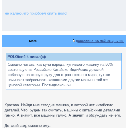
_________________
не жалею,что приобрел опять поло!
More
Добавлено:
05 май 2012, 17:56
POLOten4ik писал(а):
Смешно читать, как куча народа, купившего машину на 50%
состоящую из Российско-Китайско-Индийских деталей,
собраную на скорую руку для стран третьего мира, тут же
начинают забрасывать какашками другие машины той же
ценовой категории. Постыдились бы.
Красава. Найди мне сегодня машину, в которой нет китайских
деталей. Что, будем так считать, машины с китайскими деталями
гамно. А значит, все машины гамно. А значит, и обсуждать нечего.
Детский сад, смешно ему...