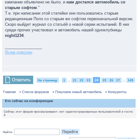
кампании объявлено не было, и
нам достался автомобиль со
старым софтом
."
Т.е. при написании этой статейки они пользовались старым
редакционным Поло со старым же софтом первоначальной версии.
Скоро выйдет журнал со статьёй о новой серии испытаний. В них
среди прочих участвовал и автомобиль нашей одноклубницы
night1234
.
_________________
Всем доволен
24
На страницу
1
...
21
22
23
25
26
27
...
145
Главная
» Список форумов
» Покупаем новый автомобиль
» Конкуренты
Кто сейчас на конференции
Сейчас этот форум просматривают: нет зарегистрированных пользователей и гости:
4
Найти: