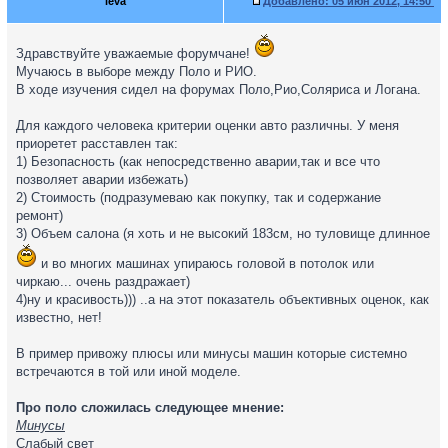
leva
Добавлено:
05 июн 2012, 14:50
Здравствуйте уважаемые форумчане!
Мучаюсь в выборе между Поло и РИО.
В ходе изучения сидел на форумах Поло,Рио,Соляриса и Логана.
Для каждого человека критерии оценки авто различны. У меня
приоретет расставлен так:
1) Безопасность (как непосредственно аварии,так и все что
позволяет аварии избежать)
2) Стоимость (подразумеваю как покупку, так и содержание
ремонт)
3) Объем салона (я хоть и не высокий 183см, но туловище длинное
и во многих машинах упираюсь головой в потолок или
чиркаю... очень раздражает)
4)ну и красивость))) ..а на этот показатель объективных оценок, как
известно, нет!
В пример привожу плюсы или минусы машин которые системно
встречаются в той или иной моделе.
Про поло сложилась следующее мнение:
Минусы
Слабый свет