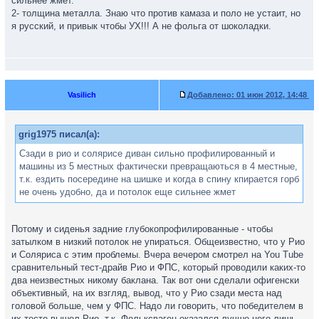
сильнее жмет.
2- толщина металла. Знаю что против камаза и поло не устаит, но
я русский, и привык чтобы УХ!!! А не фольга от шоколадки.
Vasilich
Добавлено:
01 июн 2012, 14:48
grig1975 писал(а):
Сзади в рио и солярисе диван сильно профилированный и
машины из 5 местных фактически превращаються в 4 местные,
т.к. ездить посередине на шишке и когда в спину кпирается горб
не очень удобно, да и потолок еще сильнее жмет
Потому и сиденья задние глубокопрофилированные - чтобы
затылком в низкий потолок не упираться. Общеизвестно, что у Рио
и Соляриса с этим проблемы. Вчера вечером смотрел на You Tube
сравнительный тест-драйв Рио и ФПС, который проводили каких-то
два неизвестных никому баклана. Так вот они сделали офигенски
объективный, на их взгляд, вывод, что у Рио сзади места над
головой больше, чем у ФПС. Надо ли говорить, что победителем в
их тесте вышел Рио, т.к. Фольксваген оказался лучше него лишь