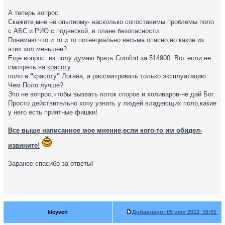
А теперь вопрос:
Скажите,мне не опытному- насколько сопоставимы проблемы поло
с АБС и РИО с подвеской, в плане безопасности.
Понимаю что и то и то потенциально весьма опасно,но какое из
этих зол меньшее?
Ещё вопрос: из полу думаю брать Comfort за 514900. Вот если не
смотреть на
красоту
поло и
"
красоту
"
Логана, а рассматривать только эксплуатацию.
Чем Поло лучше?
Это не вопрос,чтобы вызвать поток споров и холиваров-не дай Бог.
Просто действительно хочу узнать у людей владеющих поло,какие
у него есть приятные фишки!
Все выше написанное мое мнение,если кого-то им обидел-
извините!
Заранее спасибо за ответы!
kleyven
Добавлено:
05 июн 2012, 15:01