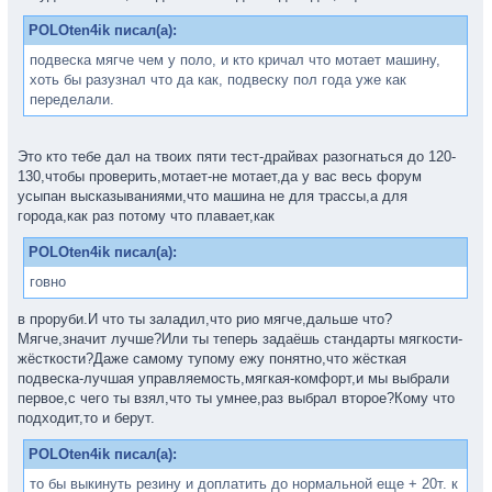
POLOten4ik писал(а):
подвеска мягче чем у поло, и кто кричал что мотает машину,
хоть бы разузнал что да как, подвеску пол года уже как
переделали.
Это кто тебе дал на твоих пяти тест-драйвах разогнаться до 120-
130,чтобы проверить,мотает-не мотает,да у вас весь форум
усыпан высказываниями,что машина не для трассы,а для
города,как раз потому что плавает,как
POLOten4ik писал(а):
говно
в проруби.И что ты заладил,что рио мягче,дальше что?
Мягче,значит лучше?Или ты теперь задаёшь стандарты мягкости-
жёсткости?Даже самому тупому ежу понятно,что жёсткая
подвеска-лучшая управляемость,мягкая-комфорт,и мы выбрали
первое,с чего ты взял,что ты умнее,раз выбрал второе?Кому что
подходит,то и берут.
POLOten4ik писал(а):
то бы выкинуть резину и доплатить до нормальной еще + 20т. к