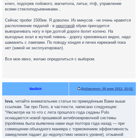
ключ, подогрев лобового, магнитола, литье, птф, управление
всеми стеклоподъемниками...
Сейчас пробег 1500км. Я доволен. Из минусов - не очень нравится
расположение педалей - в
некоторой
обуви приходится
выворачивать ногу и при долгой дороге болит колено. На
выходных ехал в жуткий ливень - дорогу хреновенько видно, надо
шаманить с лампами. По поводу кондея и печки нареканий пока
нет (зимой не эксплуатировал).
Все мое имхо, желаю определиться с выбором.
Vasilich
Добавлено:
05 июн 2012, 15:52
leva
, читайте внимательнее статьи по приведённым Вами выше
ссылкам. Так про Поло, в частности, написано следующее:
"Несмотря на то что с лета прошлого года седаны Polo
оснащаются новой прошивкой антиблокировочной системы
(проблема была выявлена нами еще полтора года назад — при
совмещении объездного маневра с торможением эффективность
замедления падает до недопустимо низкого уровня), отзывной