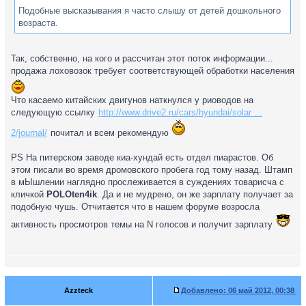
Подобные высказывания я часто слышу от детей дошкольного
возраста.
Так, собственно, на кого и рассчитан этот поток информации...
продажа лоховозок требует соответствующей обработки населения
Что касаемо китайских двигунов наткнулся у риоводов на
следующую ссылку
http://www.drive2.ru/cars/hyundai/solar ...
2/journal/
почитал и всем рекомендую
PS На питерском заводе киа-хундай есть отдел пиарастов. Об
этом писали во время дромовского пробега год тому назад. Штамп
в мЫшлении наглядно прослеживается в суждениях товарисча с
кличкой
POLOten4ik
. Да и не мудрено, он же зарплату получает за
подобную чушь. Отчитается что в нашем форуме возросла
активность просмотров темы на N голосов и получит зарплату
Azzteck
Добавлено:
06 май 2012, 00:38