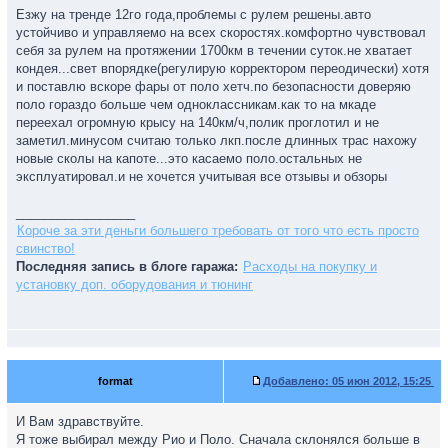
Езжу на тренде 12го года,проблемы с рулем решены.авто
устойчиво и управляемо на всех скоростях.комфортно чувствовал
себя за рулем на протяжении 1700км в течении суток.не хватает
кондея...свет впорядке(регулирую корректором переодически) хотя
и поставлю вскоре фары от поло хетч.по безопасности доверяю
поло гораздо больше чем одноклассникам.как то на мкаде
переехал огромную крысу на 140км/ч,полик проглотил и не
заметил.минусом считаю только лкп.после длинных трас нахожу
новые сколы на капоте...это касаемо поло.остальных не
эксплуатировал.и не хочется учитывая все отзывы и обзоры
_________________
Короче за эти деньги большего требовать от того что есть просто
свинство!
Последняя запись в блоге гаража:
Расходы на покупку и
установку доп. оборудования и тюнинг
format
Добавлено:
05 июн 2012, 15:25
И Вам здравствуйте.
Я тоже выбирал между Рио и Поло. Сначала склонялся больше в