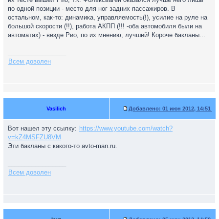
по одной позиции - место для ног задних пассажиров. В
остальном, как-то: динамика, управляемость(!), усилие на руле на
большой скорости (!!), работа АКПП (!!! -оба автомобиля были на
автоматах) - везде Рио, по их мнению, лучший! Короче бакланы...
_________________
Всем доволен
Vasilich
Добавлено:
01 июн 2012, 14:51
Вот нашел эту ссылку:
https://www.youtube.com/watch?
v=kZ4MSFZU8VM
Эти бакланы с какого-то avto-man.ru.
_________________
Всем доволен