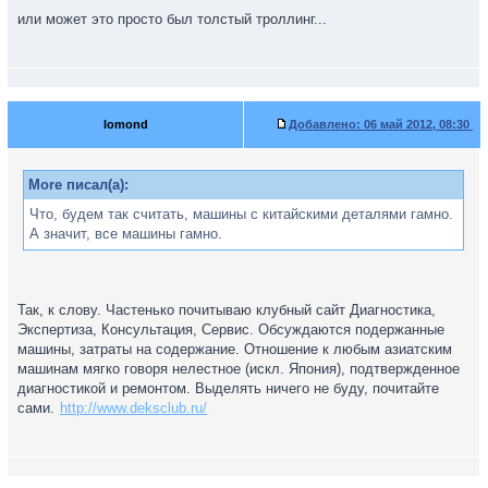
или может это просто был толстый троллинг...
lomond
Добавлено:
06 май 2012, 08:30
More писал(а):
Что, будем так считать, машины с китайскими деталями гамно.
А значит, все машины гамно.
Так, к слову. Частенько почитываю клубный сайт Диагностика,
Экспертиза, Консультация, Сервис. Обсуждаются подержанные
машины, затраты на содержание. Отношение к любым азиатским
машинам мягко говоря нелестное (искл. Япония), подтвержденное
диагностикой и ремонтом. Выделять ничего не буду, почитайте
сами.
http://www.deksclub.ru/