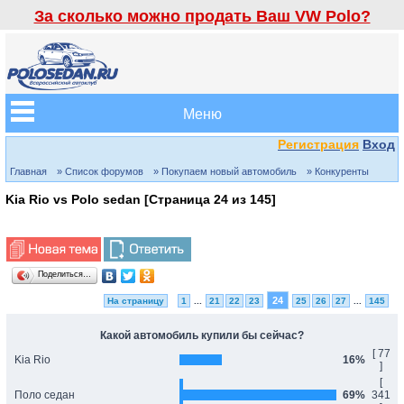
За сколько можно продать Ваш VW Polo?
Меню
Регистрация
Вход
Главная
» Список форумов
» Покупаем новый автомобиль
» Конкуренты
Kia Rio vs Polo sedan [Страница
24
из
145
]
Поделиться…
24
На страницу
1
...
21
22
23
25
26
27
...
145
Какой автомобиль купили бы сейчас?
[ 77
Kia Rio
16%
]
[
Поло седан
69%
341