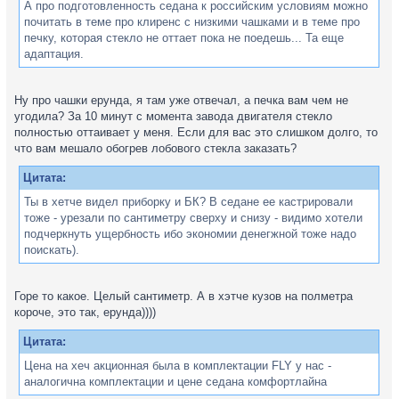
А про подготовленность седана к российским условиям можно
почитать в теме про клиренс с низкими чашками и в теме про
печку, которая стекло не оттает пока не поедешь... Та еще
адаптация.
Ну про чашки ерунда, я там уже отвечал, а печка вам чем не
угодила? За 10 минут с момента завода двигателя стекло
полностью оттаивает у меня. Если для вас это слишком долго, то
что вам мешало обогрев лобового стекла заказать?
Цитата:
Ты в хетче видел приборку и БК? В седане ее кастрировали
тоже - урезали по сантиметру сверху и снизу - видимо хотели
подчеркнуть ущербность ибо экономии денегжной тоже надо
поискать).
Горе то какое. Целый сантиметр. А в хэтче кузов на полметра
короче, это так, ерунда))))
Цитата:
Цена на хеч акционная была в комплектации FLY у нас -
аналогична комплектации и цене седана комфортлайна