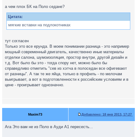
а чем плох БК на Поло седане?
Цитата:
мягкие вставки на подлокотниках
тут согласен
Только это все ерунда. В моем понимании разница - это например
мощный современный двигатель, качественно иные материалы
отделки салона, шумоизоляция, простор внутри, другой дизайн и
т.д. Вот было бы это - тогда спору нет, можно было бы
справедливо отметить "сев из хэтча в полоседан все офигевают
от разницы". А так те же яйца, только в профиль - по мелочам
выигрывает, а вот в подготовленности к российским условиям и в
цене - проигрывает однозначно.
Maxim73
Добавлено:
18 янв 2013, 17:27
Ага Это вам не из Поло в Ауди А1 пересесть...