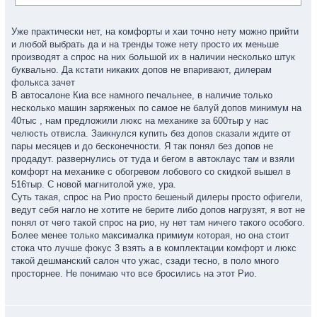
Уже практически нет, на комфорты и хаи точно нету можно прийти
и любой выбрать да и на тренды тоже нету просто их меньше
производят а спрос на них большой их в наличии несколько штук
буквально. Да кстати никаких допов не впаривают, дилерам
фолькса зачет
В автосалоне Киа все намного печальнее, в наличие только
несколько машин заряженых по самое не балуй допов минимум на
40тыс , нам предложили люкс на механике за 600тыр у нас
челюсть отвисла. Заикнулся купить без допов сказали ждите от
пары месяцев и до бесконечности. Я так понял без допов не
продадут. развернулись от туда и бегом в автоклаус там и взяли
комфорт на механике с обогревом лобового со скидкой вышел в
516тыр. С новой магнитолой уже, ура.
Суть такая, спрос на Рио просто бешеный дилеры просто офигели,
ведут себя нагло не хотите не берите либо допов нагрузят, я вот не
понял от чего такой спрос на рио, ну нет там ничего такого особого.
Более менее только максималка примиум которая, но она стоит
стока что лучше фокус 3 взять а в комплектации комфорт и люкс
такой дешманский салон что ужас, сзади тесно, в поло много
просторнее. Не понимаю что все бросились на этот Рио.