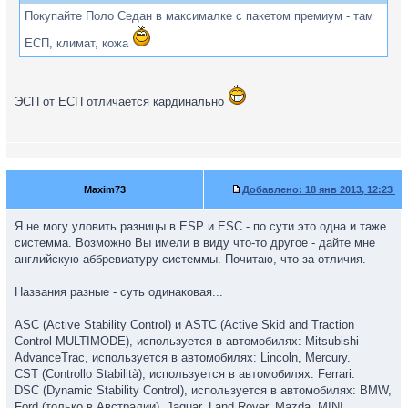
Покупайте Поло Седан в максималке с пакетом премиум - там
ЕСП, климат, кожа
ЭСП от ЕСП отличается кардинально
Maxim73
Добавлено:
18 янв 2013, 12:23
Я не могу уловить разницы в ESP и ESC - по сути это одна и таже
системма. Возможно Вы имели в виду что-то другое - дайте мне
английскую аббревиатуру системмы. Почитаю, что за отличия.
Названия разные - суть одинаковая...
ASC (Active Stability Control) и ASTC (Active Skid and Traction
Control MULTIMODE), используется в автомобилях: Mitsubishi
AdvanceTrac, используется в автомобилях: Lincoln, Mercury.
CST (Controllo Stabilità), используется в автомобилях: Ferrari.
DSC (Dynamic Stability Control), используется в автомобилях: BMW,
Ford (только в Австралии), Jaguar, Land Rover, Mazda, MINI.