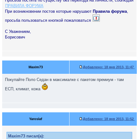
Просьба постить по существу без перехода на личности, соблюдая
ПРАВИЛА ФОРУМА
При возникновении постов которые нарушают
Правила форума
,
просьба пользоваться кнопкой пожаловаться
С Уважением,
Борисович
Maxim73
Добавлено:
18 янв 2013, 11:47
Покупайте Поло Седан в максималке с пакетом премиум - там
ЕСП, климат, кожа
Yaroslaf
Добавлено:
18 янв 2013, 11:52
Maxim73 писал(а):