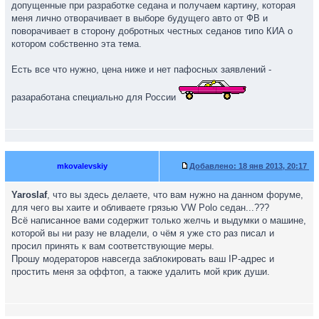
допущенные при разработке седана и получаем картину, которая
меня лично отворачивает в выборе будущего авто от ФВ и
поворачивает в сторону добротных честных седанов типо КИА о
котором собственно эта тема.
Есть все что нужно, цена ниже и нет пафосных заявлений -
разаработана специально для России
mkovalevskiy
Добавлено:
18 янв 2013, 20:17
Yaroslaf
, что вы здесь делаете, что вам нужно на данном форуме,
для чего вы хаите и обливаете грязью VW Polo седан...???
Всё написанное вами содержит только желчь и выдумки о машине,
которой вы ни разу не владели, о чём я уже сто раз писал и
просил принять к вам соответствующие меры.
Прошу модераторов навсегда заблокировать ваш IP-адрес и
простить меня за оффтоп, а также удалить мой крик души.