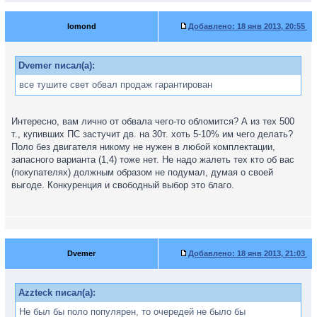
lomond
Добавлено:
18 янв 2013, 20:55
Dvemer писал(а):
все тушите свет обвал продаж гарантирован
Интересно, вам лично от обвала чего-то обломится? А из тех 500
т., купивших ПС застучит дв. на 30т. хоть 5-10% им чего делать?
Поло без двигателя никому не нужен в любой комплектации,
запасного варианта (1,4) тоже нет. Не надо жалеть тех кто об вас
(покупателях) должным образом не подумал, думая о своей
выгоде. Конкуренция и свободный выбор это благо.
Dvemer
Добавлено:
18 янв 2013, 21:03
Azzteck писал(а):
Не был бы поло популярен, то очередей не было бы