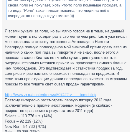
снова поло не покупает, хоть кто-то поло поменьше прождет, а
то ведь "Роло" такая плохая машина, что люди на неё в
очередях по полгода-году томятся)))
Я всеми руками за поло, но вы мягко говоря не в теме, на данный
момент купить полоседан раз в сто легче чем рио. Как я уже писал
мне показывали стоянку автосалона Автоклаус в Нижнем
Новгороде полную полоседанов мой знакомый прямо сразу взял из
наличия о каких пол года вы говорите я не знаю, после этого я
проехал в салон Киа так вот чтобы купить рио нужно стоять в
очереди несколько месяцев причем их производят намного больше
чем полоседанов. Это подтверждает и статистика продаж за год,
солярисы и рио намного опережают полоседан по продажам. И
если тема про стучащие движки полоседанов вылезет на страницы
прессы то все тушите свет обвал продаж гарантирован.
http://www.zr.ru/content/news/507422-v_ ... tomobilej/
Поэтому интересно рассмотреть первую пятерку 2012 года
исключительно в призме иностранных моделей (в скобках -
прирост по сравнению с результатами 2011 года):
Solaris – 110 776 шт. (14%)
Focus – 92 219 (12%)
New Rio – 84 730 (70%)
Polo – 69 385 (33%)