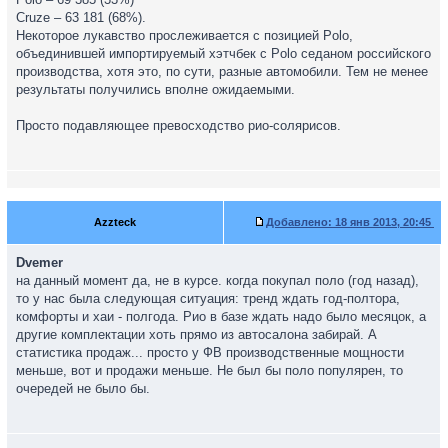
Cruze – 63 181 (68%).
Некоторое лукавство прослеживается с позицией Polo,
объединившей импортируемый хэтчбек с Polo седаном российского
производства, хотя это, по сути, разные автомобили. Тем не менее
результаты получились вполне ожидаемыми.
Просто подавляющее превосходство рио-солярисов.
Azzteck
Добавлено:
18 янв 2013, 20:45
Dvemer
на данный момент да, не в курсе. когда покупал поло (год назад),
то у нас была следующая ситуация: тренд ждать год-полтора,
комфорты и хаи - полгода. Рио в базе ждать надо было месяцок, а
другие комплектации хоть прямо из автосалона забирай. А
статистика продаж... просто у ФВ производственные мощности
меньше, вот и продажи меньше. Не был бы поло популярен, то
очередей не было бы.