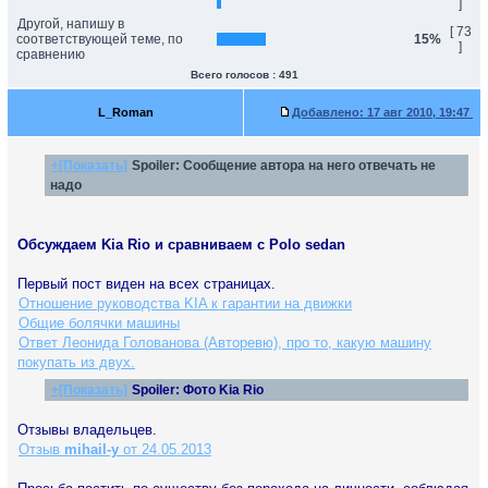
]
Другой, напишу в
[ 73
соответствующей теме, по
15%
]
сравнению
Всего голосов : 491
L_Roman
Добавлено:
17 авг 2010, 19:47
+[Показать]
Spoiler:
Сообщение автора на него отвечать не
надо
Обсуждаем Kia Rio и сравниваем с Polo sedan
Первый пост виден на всех страницах.
Отношение руководства KIA к гарантии на движки
Общие болячки машины
Ответ Леонида Голованова (Авторевю), про то, какую машину
покупать из двух.
+[Показать]
Spoiler:
Фото Kia Rio
Отзывы владельцев.
Отзыв
mihail-y
от 24.05.2013