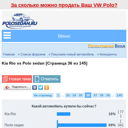
За сколько можно продать Ваш VW Polo?
Меню
Регистрация
Вход
Главная
» Список форумов
» Покупаем новый автомобиль
» Конкуренты
Kia Rio vs Polo sedan [Страница
36
из
145
]
Поделиться…
36
На страницу
1
...
33
34
35
37
38
39
...
145
Какой автомобиль купили бы сейчас?
[ 77
Kia Rio
16%
]
[
Поло седан
69%
341