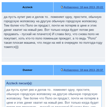
Azzteck
Добавлено:
18 янв 2013, 20:22
да пусть купит рио и делов то.. поменяет одну, простите, обычную
городскую жоповозку на другую обычную городскую жоповозку.
Тем более что Поло он продаст, почти не потеряв в цене и этих
денег хватит на новый рио. Вот только когда будет потом рио
продавать - пускай не плачется) И слава богу, что снова поло не
покупает, хоть кто-то поло поменьше прождет, а то ведь "Роло"
такая плохая машина, что люди на неё в очередях по полгода-году
томятся)))
Dvemer
Добавлено:
18 янв 2013, 20:37
Azzteck писал(а):
да пусть купит рио и делов то.. поменяет одну, простите,
обычную городскую жоповозку на другую обычную городскую
жоповозку. Тем более что Поло он продаст, почти не потеряв в
цене и этих денег хватит на новый рио. Вот только когда будет
потом рио продавать - пускай не плачется) И слава богу, что