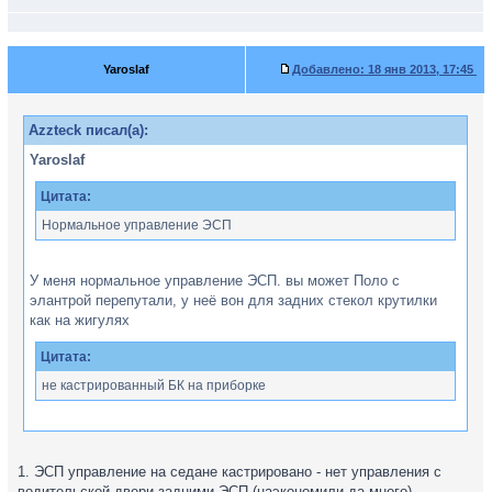
Yaroslaf
Добавлено:
18 янв 2013, 17:45
Azzteck писал(а):
Yaroslaf
Цитата:
Нормальное управление ЭСП
У меня нормальное управление ЭСП. вы может Поло с
элантрой перепутали, у неё вон для задних стекол крутилки
как на жигулях
Цитата:
не кастрированный БК на приборке
а чем плох БК на Поло седане?
1. ЭСП управление на седане кастрировано - нет управления с
Цитата:
водительской двери задними ЭСП (наэкономили да много)