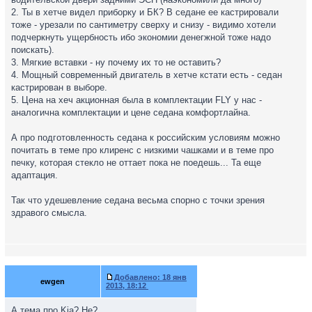
мягкие вставки на подлокотниках
2. Ты в хетче видел приборку и БК? В седане ее кастрировали
тоже - урезали по сантиметру сверху и снизу - видимо хотели
подчеркнуть ущербность ибо экономии денегжной тоже надо
тут согласен
поискать).
Только это все ерунда. В моем понимании разница - это
3. Мягкие вставки - ну почему их то не оставить?
например
мощный современный двигатель, качественно
4. Мощный современный двигатель в хетче кстати есть - седан
иные материалы отделки салона, шумоизоляция, простор
кастрирован в выборе.
внутри, другой дизайн и т.д
. Вот было бы это - тогда спору
5. Цена на хеч акционная была в комплектации FLY у нас -
нет, можно было бы справедливо отметить "сев из хэтча в
аналогична комплектации и цене седана комфортлайна.
полоседан все офигевают от разницы". А так те же яйца,
только в профиль - по мелочам выигрывает, а вот
в
А про подготовленность седана к российским условиям можно
подготовленности к российским условиям и в цене -
почитать в теме про клиренс с низкими чашками и в теме про
проигрывает однозначно
.
печку, которая стекло не оттает пока не поедешь... Та еще
адаптация.
Так что удешевление седана весьма спорно с точки зрения
здравого смысла.
Добавлено:
18 янв
ewgen
2013, 18:12
А тема про Kia? Не?