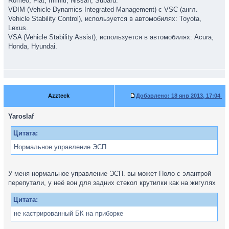
Romeo, Fiat, Infiniti, Nissan, Subaru.
VDIM (Vehicle Dynamics Integrated Management) с VSC (англ.
Vehicle Stability Control), используется в автомобилях: Toyota,
Lexus.
VSA (Vehicle Stability Assist), используется в автомобилях: Acura,
Honda, Hyundai.
Azzteck
Добавлено:
18 янв 2013, 17:04
Yaroslaf
Цитата:
Нормальное управление ЭСП
У меня нормальное управление ЭСП. вы может Поло с элантрой
перепутали, у неё вон для задних стекол крутилки как на жигулях
Цитата:
не кастрированный БК на приборке