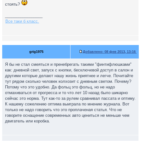
стоять?
_________________
Все таки б класс.
grig1975
Добавлено:
08 фев 2013, 13:16
Я бы не стал смеяться и пренебрегать такими "финтифлюшками"
как: дневной свет, запуск с кнопки, бесключевой доступ в салон и
другими которые делают нашу жизнь приятнее и легче. Почитайте
тут рядом сколько человек колхозит с дневным светом. Почему?
Потому что это удобно. Да фольц это фольц, но не надо
отмахиваться от прогресса и то что лет 10 назад было шикарно
сейчас это норма. Тут как-то за рулем сравнивал пассата и оптиму.
К нашему сожелению оптима выиграла по мнению журнала. Вот
только не надо говорить что это проплаченая статья. Что не
говорите оснащение современных авто цениться не меньше чем
двигатель или коробка.