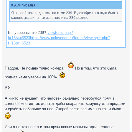
X.A.M писал(а):
Я весной того года взял на каме 239. В декабре того года был в
салоне ,машины так же стояли на 239 резине,
Вы уверены что 239?
viewtopic.php?
f=13&t=6523https://www.polosedan.ru/forum/viewtopic.php?
f=13&t=6523
Пардон. Не помню точно номера.
Но в том, что это была
родная кама уверен на 100%.
P.S.
А никто не думает, что человек банально переобулся прям в
салоне? многие так делают дабы сохранить камушку для продажи
и срубить побольше за нее. Скорей всего все именно так и было.
Или я не так понял и там прям новые машины вдоль салона