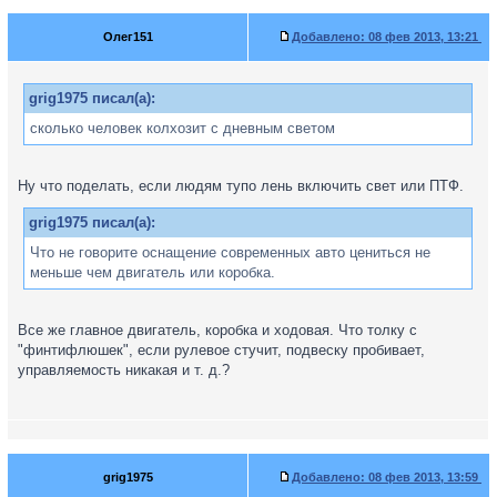
Олег151
Добавлено:
08 фев 2013, 13:21
grig1975 писал(а):
сколько человек колхозит с дневным светом
Ну что поделать, если людям тупо лень включить свет или ПТФ.
grig1975 писал(а):
Что не говорите оснащение современных авто цениться не
меньше чем двигатель или коробка.
Все же главное двигатель, коробка и ходовая. Что толку с
"финтифлюшек", если рулевое стучит, подвеску пробивает,
управляемость никакая и т. д.?
grig1975
Добавлено:
08 фев 2013, 13:59