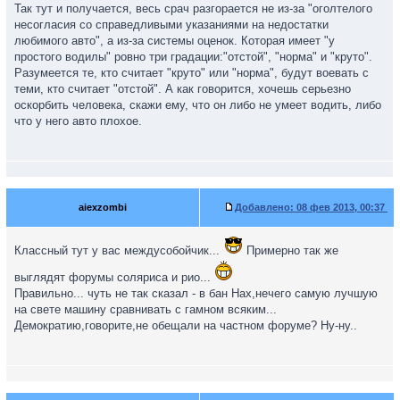
Так тут и получается, весь срач разгорается не из-за "оголтелого
несогласия со справедливыми указаниями на недостатки
любимого авто", а из-за системы оценок. Которая имеет "у
простого водилы" ровно три градации:"отстой", "норма" и "круто".
Разумеется те, кто считает "круто" или "норма", будут воевать с
теми, кто считает "отстой". А как говорится, хочешь серьезно
оскорбить человека, скажи ему, что он либо не умеет водить, либо
что у него авто плохое.
aiexzombi
Добавлено:
08 фев 2013, 00:37
Классный тут у вас междусобойчик...
Примерно так же
выглядят форумы соляриса и рио...
Правильно... чуть не так сказал - в бан Нах,нечего самую лучшую
на свете машину сравнивать с гамном всяким...
Демократию,говорите,не обещали на частном форуме? Ну-ну..