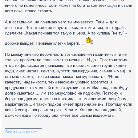
ничего не поменялось, хотя может на богаты комплектации и стали
чего покошернее ставить. .
А в остальном, не понимаю чего ты мучаеесся. Тебе ж для
девчонки...Вот отведи ее и пусть посидит там и там, тест драйв
сделайте...Какая понравится такую и бери. А то купишь "не ту" -
дороже выйдет. Нервные клетки береги...
По моему мнению вероятность возникновения гарантийных, и не
только, проблем на поло заметно меньше...И да...Просто потому
что это фольксваген (напомню, что в фольксваген групп входит
ауди, сиат, шкода, бентли, бугатти,ламборджини, сканиа и ман) , а
кто мне скажет, что киа может может конкурировать с ФВ по
качеству, надежности, техническому уровню агрегатов и
продуманности мелочей в конструкции автомобиля над тем буду
долго смеяться.... Им это безусловно не под силу. Поэтому и
берут они другим, а именно финтиплюшками всякими, дизайном,
маркетингом...И такой подход имеет право на жизнь. Поэтому если
вашей сестре понравится рио - берите. Уж три года щадящей,
дамской езды по городу она имеет все шансы выдержать.
_________________
Все таки б класс.