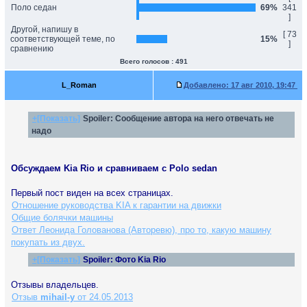
Поло седан
69%
341
]
Другой, напишу в
[ 73
соответствующей теме, по
15%
]
сравнению
Всего голосов : 491
L_Roman
Добавлено:
17 авг 2010, 19:47
+[Показать]
Spoiler:
Сообщение автора на него отвечать не
надо
Обсуждаем Kia Rio и сравниваем с Polo sedan
Первый пост виден на всех страницах.
Отношение руководства KIA к гарантии на движки
Общие болячки машины
Ответ Леонида Голованова (Авторевю), про то, какую машину
покупать из двух.
+[Показать]
Spoiler:
Фото Kia Rio
Отзывы владельцев.
Отзыв
mihail-y
от 24.05.2013