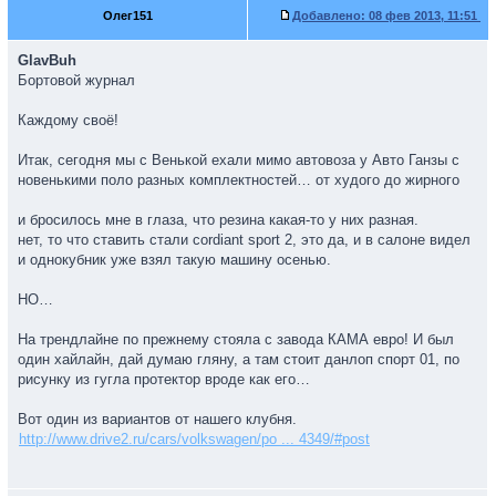
Олег151
Добавлено:
08 фев 2013, 11:51
GlavBuh
Бортовой журнал
Каждому своё!
Итак, сегодня мы с Венькой ехали мимо автовоза у Авто Ганзы с
новенькими поло разных комплектностей… от худого до жирного
и бросилось мне в глаза, что резина какая-то у них разная.
нет, то что ставить стали cordiant sport 2, это да, и в салоне видел
и однокубник уже взял такую машину осенью.
НО…
На трендлайне по прежнему стояла с завода КАМА евро! И был
один хайлайн, дай думаю гляну, а там стоит данлоп спорт 01, по
рисунку из гугла протектор вроде как его…
Вот один из вариантов от нашего клубня.
http://www.drive2.ru/cars/volkswagen/po ... 4349/#post