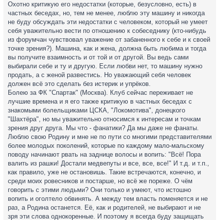
Охотно критикую его недостатки (которые, безусловно, есть) в
частных беседах, но, тем не менее, люблю эту машину и никогда
не буду обсуждать эти недостатки с человеком, который не умеет
себя уважительно вести по отношению к собеседнику (кто-нибудь
из форумчан чувствовал уважение от забаненного к себе и к своей
точке зрения?). Машина, как и жена, должна быть любима и тогда
вы получите взаимность и от той и от другой. Вы ведь сами
выбирали себе и ту и другую. Если любви нет, то машину нужно
продать, а с женой развестись. Но уважающий себя человек
должен всё это сделать без истерик и упрёков.
Болею за ФК "Спартак" (Москва). Клуб сейчас переживает не
лучшие времена и я его также критикую в частных беседах с
знакомыми болельщиками ЦСКА, "Локомотива", донецкого
"Шахтёра", но мы уважительно относимся к интересам и точкам
зрения друг друга. Мы что - фанатики? Да мы даже не фанаты.
Люблю свою Родину и мне не по пути со многими представителями
более молодых поколений, которые по каждому мало-мальскому
поводу начинают рвать на заднице волосы и вопить: "Всё! Пора
валить из рашки! Достали медвепуты и все, все, все!" И т.д. и т.п.,
как правило, уже не остановишь. Такие встречаются, конечно, и
среди моих ровесников и постарше, но всё же пореже. О чём
говорить с этими людьми? Они только и умеют, что истошно
вопить и оголтело обвинять. А между тем власть поменяется и не
раз, а Родина останется. Её, как и родителей, не выбирают и не
зря эти слова однокоренные. И поэтому я всегда буду защищать