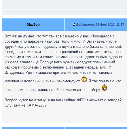
GlavBuh
Добавлено:
08 фев 2013, 11:17
Вот уж не думал,что тут так все серьезно у вас. Пообщался с
соседями по парковке - как раз Поло и Рио. И Вы знаете,и тот и
другой жалуются на подвеску и шумы в салоне (скрипы и прочее).
Посидев и там и там - не нашел различий по вместимости салона -
по-моему.и там и там сзади нормально,ехать должно быть удобно.
Из слов владельца Поло (у него ручка) - следует повышенный
расход и проблемы с включением 1 и задней передачами. У
Владельца Рио - к машине претензий нет. и тот и тот своими
машинами довольны и очень рекомендуют
Я так понимаю.что
пока я сам не покатаюсь на обеих машинах-не выберу
---
Вопрос чуток не в тему, а на чем сейчас ФПС выезжает с завода?
Случаем не КАМА-225?