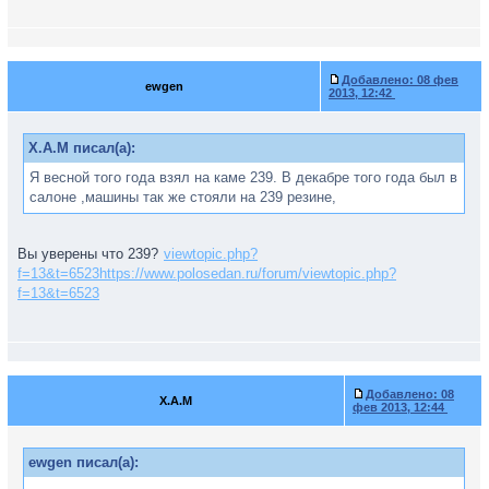
Добавлено:
08 фев
ewgen
2013, 12:42
X.A.M писал(а):
Я весной того года взял на каме 239. В декабре того года был в
салоне ,машины так же стояли на 239 резине,
Вы уверены что 239?
viewtopic.php?
f=13&t=6523https://www.polosedan.ru/forum/viewtopic.php?
f=13&t=6523
Добавлено:
08
X.A.M
фев 2013, 12:44
ewgen писал(а):