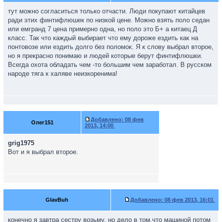
тут можно согласиться только отчасти. Люди покупают китайцев
ради этих финтифлюшек по низкой цене. Можно взять поло седан
или емгранд 7 цена примерно одна, но поло это Б+ а китаец Д
класс. Так что каждый выбирает что ему дороже ездить как на
понтовозе или ездить долго без поломок. Я к слову выбрал второе,
но я прекрасно понимаю и людей которые берут финтифлюшки.
Всегда охота обладать чем -то большим чем заработал. В русском
народе тяга к халяве неизкоренима!
Добавлено:
08 фев
Олег151
2013, 14:00
grig1975
Вот и я выбрал второе.
GlavBuh
Добавлено:
08 фев 2013, 16:01
конечно я завтра сестру возьму, но дело в том,что машиной потом