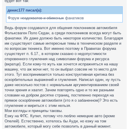
будет вот так:
денис177 писал(а):
Форум
неадекватов и обиженых
фанатиков
Ведь форум создавался для общения поклонников автомобиля
Фольксваген Поло Седан, а среди поклонников всегда могут быть
фанатики. Их даже должно быть некоторое количество. Благодаря
им существуют самые интересные темы в техническом разделе и
по вопросам тюнинга. Вот именно поэтому в Правилах форума
существует п. 6.17., в котором сказано о недопустимости
откровенного глумления над символами форума и ресурса
(вкратце). Если кому-то жуть как хочется испражняться на нашу
машину, что аж мочи нет, то он выбрал совсем не то место для
этого. Тут воспринимается только конструктивная критика без
оскорбительных выражений и глумления. Написал один, ну пусть
даже несколько постов с нормальным аргументированием своей
точки зрения и хватит. Зачем повторять одно и то же разными
словами на добром десятке страниц, постепенно переходя на
прямое оскорбление автомобиля (это я о забаненном)? Это есть
глумление и мириться с этим нельзя.
Мои взгляды и принципы таковы.
Езжу на ФПС. Купил, потому что люблю немецкие авто (кроме
Опелей). Естественно, хотелось бы Ауди, но езжу на том
автомобиле, который могу себе позволить в данный момент.