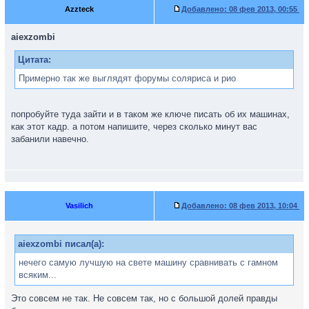
Azzteck
Добавлено:
08 фев 2013, 00:55
aiexzombi
Цитата:
Примерно так же выглядят форумы соляриса и рио
попробуйте туда зайти и в таком же ключе писать об их машинах,
как этот кадр. а потом напишите, через сколько минут вас
забанили навечно.
Vasilich
Добавлено:
08 фев 2013, 10:04
aiexzombi писал(а):
нечего самую лучшую на свете машину сравнивать с гамном
всяким...
Это совсем не так. Не совсем так, но с большой долей правды