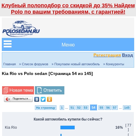
Клубный полоподбор со скидкой до 35% Найдем
Polo по вашим требованиям, с гарантией!
Меню
Регистрация
Вход
Главная
» Список форумов
» Покупаем новый автомобиль
» Конкуренты
Kia Rio vs Polo sedan [Страница
54
из
145
]
Поделиться…
54
На страницу
1
...
51
52
53
55
56
57
...
145
Какой автомобиль купили бы сейчас?
[ 77
Kia Rio
16%
]
[