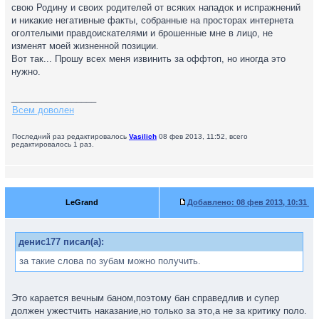
свою Родину и своих родителей от всяких нападок и испражнений
и никакие негативные факты, собранные на просторах интернета
оголтелыми правдоискателями и брошенные мне в лицо, не
изменят моей жизненной позиции.
Вот так... Прошу всех меня извинить за оффтоп, но иногда это
нужно.
_________________
Всем доволен
Последний раз редактировалось
Vasilich
08 фев 2013, 11:52, всего
редактировалось 1 раз.
LeGrand
Добавлено:
08 фев 2013, 10:31
денис177 писал(а):
за такие слова по зубам можно получить.
Это карается вечным баном,поэтому бан справедлив и супер
должен ужестчить наказание,но только за это,а не за критику поло.