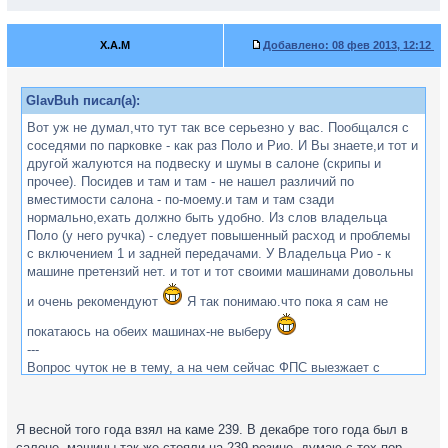
X.A.M
Добавлено:
08 фев 2013, 12:12
GlavBuh писал(а):
Вот уж не думал,что тут так все серьезно у вас. Пообщался с
соседями по парковке - как раз Поло и Рио. И Вы знаете,и тот и
другой жалуются на подвеску и шумы в салоне (скрипы и
прочее). Посидев и там и там - не нашел различий по
вместимости салона - по-моему.и там и там сзади
нормально,ехать должно быть удобно. Из слов владельца
Поло (у него ручка) - следует повышенный расход и проблемы
с включением 1 и задней передачами. У Владельца Рио - к
машине претензий нет. и тот и тот своими машинами довольны
и очень рекомендуют
Я так понимаю.что пока я сам не
покатаюсь на обеих машинах-не выберу
---
Вопрос чуток не в тему, а на чем сейчас ФПС выезжает с
завода? Случаем не КАМА-225?
Я весной того года взял на каме 239. В декабре того года был в
салоне ,машины так же стояли на 239 резине, думаю с тех пор