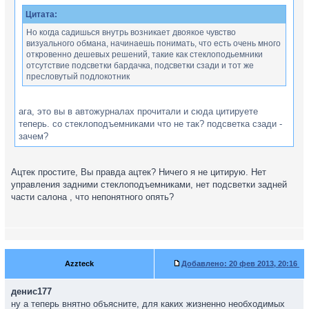
Цитата:
Но когда садишься внутрь возникает двоякое чувство
визуального обмана, начинаешь понимать, что есть очень много
откровенно дешевых решений, такие как стеклоподьемники
отсутствие подсветки бардачка, подсветки сзади и тот же
пресловутый подлокотник
ага, это вы в автожурналах прочитали и сюда цитируете
теперь. со стеклоподъемниками что не так? подсветка сзади -
зачем?
Ацтек простите, Вы правда ацтек? Ничего я не цитирую. Нет
управления задними стеклоподъемниками, нет подсветки задней
части салона , что непонятного опять?
Azzteck
Добавлено:
20 фев 2013, 20:16
денис177
ну а теперь внятно объясните, для каких жизненно необходимых