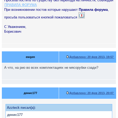
Просьба постить по существу без перехода на личности, соблюдая
ПРАВИЛА ФОРУМА
При возникновении постов которые нарушают
Правила форума
,
просьба пользоваться кнопкой пожаловаться
С Уважением,
Борисович
ewgen
Добавлено:
20 фев 2013, 19:57
А что, на рио во всех комплектациях не мясорубки сзади?
денис177
Добавлено:
20 фев 2013, 20:07
Azzteck писал(а):
денис177