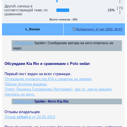
]
Другой, напишу в
[ 73
соответствующей теме, по
15%
]
сравнению
Всего голосов : 491
L_Roman
Добавлено:
17 авг 2010, 19:47
+[Показать]
Spoiler:
Сообщение автора на него отвечать не
надо
Обсуждаем Kia Rio и сравниваем с Polo sedan
Первый пост виден на всех страницах.
Отношение руководства KIA к гарантии на движки
Общие болячки машины
Ответ Леонида Голованова (Авторевю), про то, какую машину
покупать из двух.
+[Показать]
Spoiler:
Фото Kia Rio
Отзывы владельцев.
Отзыв
mihail-y
от 24.05.2013