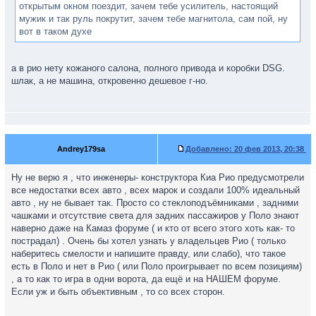
открытым окном поездит, зачем тебе усилитель, настоящий
мужик и так руль покрутит, зачем тебе магнитола, сам пой, ну
вот в таком духе
а в рио нету кожаного салона, полного привода и коробки DSG.
шлак, а не машина, откровенно дешевое г-но.
Andrey179sa
Добавлено:
20 фев 2013, 20:38
Ну не верю я , что инженеры- конструктора Киа Рио предусмотрели
все недостатки всех авто , всех марок и создали 100% идеальный
авто , ну не бывает так. Просто со стеклоподъёмниками , задними
чашками и отсутствие света для задних пассажиров у Поло знают
наверно даже на Камаз форуме ( и кто от всего этого хоть как- то
пострадал) . Очень бы хотел узнать у владельцев Рио ( только
наберитесь смелости и напишите правду, или слабо), что такое
есть в Поло и нет в Рио ( или Поло проигрывает по всем позициям)
, а то как то игра в одни ворота, да ещё и на НАШЕМ форуме.
Если уж и быть объективным , то со всех сторон.