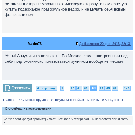
оставляя в стороне морально-этическиую сторону. а вам советую
купить подержаное праворульное ведро, и не мучать себя новым
фольксвагеном.
Maxim73
Добавлено:
20 фев 2013, 22:13
Ух ты! А мужики-то не знают... По Москве езжу с настроенным под
себя подлокотником, пользоваться ручником вообще не мешает.
63
На страницу
1
...
60
61
62
64
65
66
...
145
Главная
» Список форумов
» Покупаем новый автомобиль
» Конкуренты
Кто сейчас на конференции
Сейчас этот форум просматривают: нет зарегистрированных пользователей и гости:
7