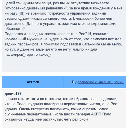
целей так нужны эти вещи, раз вы их отсутствие называете
"откровенно дешевыми решениями". за все время вождения у меня
ни разу (!!!) не возникло потребности управления задними
стеклоподъемниками со своего места. Блокировки более чем
достаточно. Для чего управлять задними стеклоподъемниками,
объясните?
Подсветка для задних пассажиров есть в Рио? И, извините,
нормальный мужчина не будет ныть от того, что лампочки нет для
задних пассажиров. я понимаю подсветки в багажнике бы не было,
но тут. я даже не замечал что её нету, лампочки для
пасажиров))горе то какое))
Azzteck
Добавлено:
20 фев 2013, 20:26
денис177
вы мне кстати так и не ответили, каким образом вы определили,
что на Поло неудачно подобраны передаточные числа, а на Рио -
удачно. Очень интересно послушать, каким образом более
сближенные передаточные числа шести передач АКПП Поло
оказались неудачнее растянутых четырех рио))