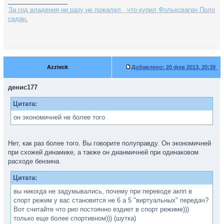
_________________
За год владения ни разу не пожалел , что купил Фольксваген Поло
седан.
Azzteck
Добавлено:
20 фев 2013, 20:39
денис177
Цитата:
он экономичней не более того
Нет, как раз более того. Вы говорите полуправду. Он экономичней
при схожей динамике, а также он дианмичней при одинаковом
расходе бензина.
Цитата:
вы никогда не задумывались, почему при переводе акпп в
спорт режим у вас становится не 6 а 5 "виртуальных" передач?
Вот считайте что рио постоянно ездиет в спорт режиме)))
только еще более спортивном))) (шутка)