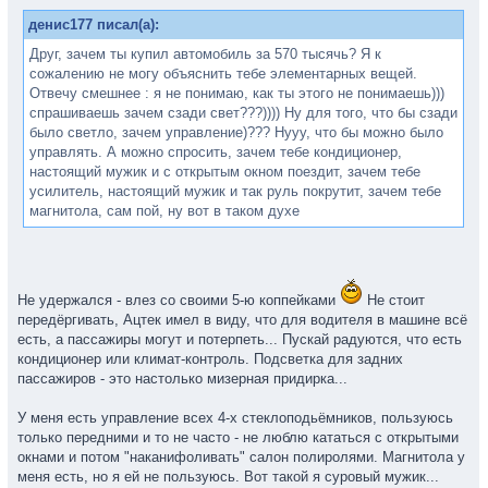
денис177 писал(а):
Друг, зачем ты купил автомобиль за 570 тысячь? Я к
сожалению не могу объяснить тебе элементарных вещей.
Отвечу смешнее : я не понимаю, как ты этого не понимаешь)))
спрашиваешь зачем сзади свет???)))) Ну для того, что бы сзади
было светло, зачем управление)??? Нууу, что бы можно было
управлять. А можно спросить, зачем тебе кондиционер,
настоящий мужик и с открытым окном поездит, зачем тебе
усилитель, настоящий мужик и так руль покрутит, зачем тебе
магнитола, сам пой, ну вот в таком духе
Не удержался - влез со своими 5-ю коппейками
Не стоит
передёргивать, Ацтек имел в виду, что для водителя в машине всё
есть, а пассажиры могут и потерпеть... Пускай радуются, что есть
кондиционер или климат-контроль. Подсветка для задних
пассажиров - это настолько мизерная придирка...
У меня есть управление всех 4-х стеклоподьёмников, пользуюсь
только передними и то не часто - не люблю кататься с открытыми
окнами и потом "наканифоливать" салон полиролями. Магнитола у
меня есть, но я ей не пользуюсь. Вот такой я суровый мужик...