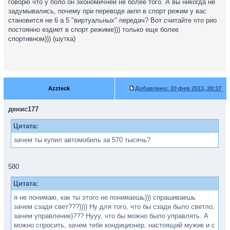
говорю что у поло он экономичней не более того. А вы никогда не
задумывались, почему при переводе акпп в спорт режим у вас
становится не 6 а 5 "виртуальных" передач? Вот считайте что рио
постоянно ездиет в спорт режиме))) только еще более
спортивном))) (шутка)
Azzteck
Добавлено:
20 фев 2013, 20:37
денис177
Цитата:
зачем ты купил автомобиль за 570 тысячь?
580
Цитата:
я не понимаю, как ты этого не понимаешь))) спрашиваешь
зачем сзади свет???)))) Ну для того, что бы сзади было светло,
зачем управление)??? Нууу, что бы можно было управлять. А
можно спросить, зачем тебе кондиционер, настоящий мужик и с