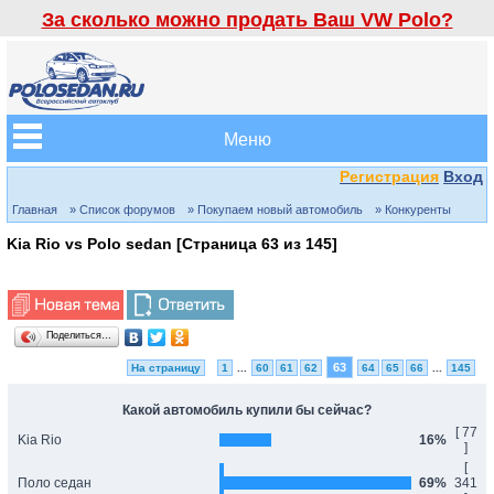
За сколько можно продать Ваш VW Polo?
Меню
Регистрация
Вход
Главная
» Список форумов
» Покупаем новый автомобиль
» Конкуренты
Kia Rio vs Polo sedan [Страница
63
из
145
]
Поделиться…
63
На страницу
1
...
60
61
62
64
65
66
...
145
Какой автомобиль купили бы сейчас?
[ 77
Kia Rio
16%
]
[
Поло седан
69%
341