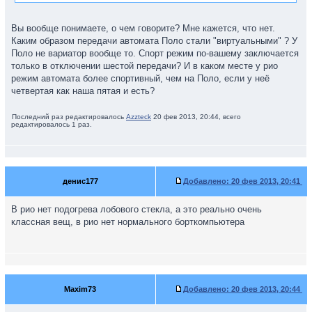
Вы вообще понимаете, о чем говорите? Мне кажется, что нет.
Каким образом передачи автомата Поло стали "виртуальными" ? У
Поло не вариатор вообще то. Спорт режим по-вашему заключается
только в отключении шестой передачи? И в каком месте у рио
режим автомата более спортивный, чем на Поло, если у неё
четвертая как наша пятая и есть?
Последний раз редактировалось
Azzteck
20 фев 2013, 20:44, всего
редактировалось 1 раз.
денис177
Добавлено:
20 фев 2013, 20:41
В рио нет подогрева лобового стекла, а это реально очень
классная вещ, в рио нет нормального борткомпьютера
Maxim73
Добавлено:
20 фев 2013, 20:44