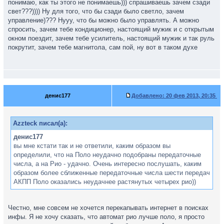
понимаю, как ты этого не понимаешь))) спрашиваешь зачем сзади
свет???)))) Ну для того, что бы сзади было светло, зачем
управление)??? Нууу, что бы можно было управлять. А можно
спросить, зачем тебе кондиционер, настоящий мужик и с открытым
окном поездит, зачем тебе усилитель, настоящий мужик и так руль
покрутит, зачем тебе магнитола, сам пой, ну вот в таком духе
денис177
Добавлено:
20 фев 2013, 20:35
Azzteck писал(а):
денис177
вы мне кстати так и не ответили, каким образом вы
определили, что на Поло неудачно подобраны передаточные
числа, а на Рио - удачно. Очень интересно послушать, каким
образом более сближенные передаточные числа шести передач
АКПП Поло оказались неудачнее растянутых четырех рио))
Честно, мне совсем не хочется перекапывать интернет в поисках
инфы. Я не хочу сказать, что автомат рио лучше поло, я просто