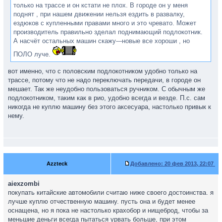
только на трассе и он кстати не плох. В городе он у меня
поднят , при нашем движении нельзя ездить в развалку,
ездюков с купленными правами много и это чревато. Может
производитель правильно зделал поднимающий подлокотник.
А насчёт остальных машин скажу---новые все хороши , но
ПОЛО луче.
вот именно, что с половским подлокотником удобно только на
трассе, потому что не надо переключать передачи, в городе он
мешает. Так же неудобно пользоваться ручником. С обычным же
подлокотником, таким как в рио, удобно всегда и везде. П.с. сам
никогда не куплю машину без этого аксесуара, настолько привык к
нему.
Azzteck
Добавлено:
20 фев 2013, 22:07
aiexzombi
покупать китайские автомобили считаю ниже своего достоинства. я
лучше куплю отчественную машину. пусть она и будет менее
оснащена, но я пока не настолько крахобор и нищеброд, чтобы за
меньшие деньги всегда пытаться урвать больше, при этом