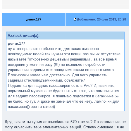
денис177
Добавлено:
20 фев 2013, 20:28
Azzteck писал(а):
денис177
ну а теперь внятно объясните, для каких жизненно
необходимых целей так нужны эти вещи, раз вы их отсутствие
называете "откровенно дешевыми решениями". за все время
вождения у меня ни разу (!!!) не возникло потребности
управления задними стеклоподъемниками со своего места.
Блокировки более чем достаточно. Для чего управлять
задними стеклоподъемниками, объясните?
Подсветка для задних пассажиров есть в Рио? И, извините,
нормальный мужчина не будет ныть от того, что лампочки нет
для задних пассажиров. я понимаю подсветки в багажнике бы
не было, но тут. я даже не замечал что её нету, лампочки для
пасажиров))горе то какое))
Друг, зачем ты купил автомобиль за 570 тысячь? Я к сожалению не
могу объяснить тебе элементарных вещей. Отвечу смешнее : я не