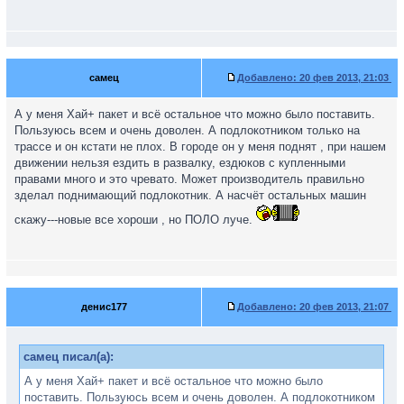
самец
Добавлено:
20 фев 2013, 21:03
А у меня Хай+ пакет и всё остальное что можно было поставить.
Пользуюсь всем и очень доволен. А подлокотником только на
трассе и он кстати не плох. В городе он у меня поднят , при нашем
движении нельзя ездить в развалку, ездюков с купленными
правами много и это чревато. Может производитель правильно
зделал поднимающий подлокотник. А насчёт остальных машин
скажу---новые все хороши , но ПОЛО луче.
денис177
Добавлено:
20 фев 2013, 21:07
самец писал(а):
А у меня Хай+ пакет и всё остальное что можно было
поставить. Пользуюсь всем и очень доволен. А подлокотником