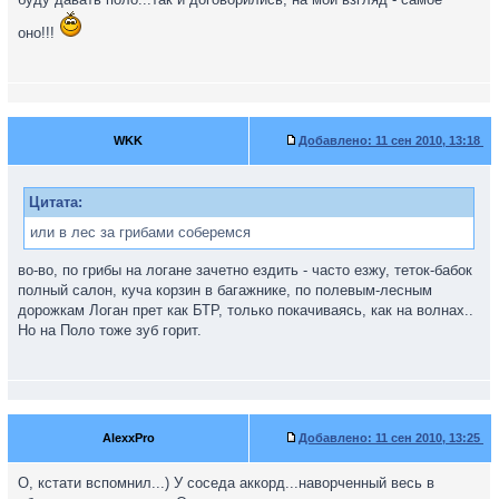
оно!!!
WKK
Добавлено:
11 сен 2010, 13:18
Цитата:
или в лес за грибами соберемся
во-во, по грибы на логане зачетно ездить - часто езжу, теток-бабок
полный салон, куча корзин в багажнике, по полевым-лесным
дорожкам Логан прет как БТР, только покачиваясь, как на волнах..
Но на Поло тоже зуб горит.
AlexxPro
Добавлено:
11 сен 2010, 13:25
О, кстати вспомнил...) У соседа аккорд...наворченный весь в