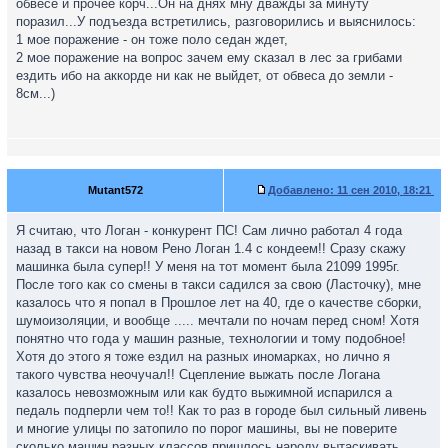
обвесе и прочее корч...Он на днях мну дважды за минуту
поразил...У подъезда встретились, разговорились и выяснилось:
1 мое поражение - он тоже поло седан ждет,
2 мое поражение на вопрос зачем ему сказал в лес за грибами
ездить ибо на аккорде ни как не выйдет, от обвеса до земли -
8см...)
Mutant572
Добавлено:
11 сен 2010, 18:21
Я считаю, что Логан - конкурент ПС! Сам лично работал 4 года
назад в такси на новом Рено Логан 1.4 с кондеем!! Сразу скажу
машинка была супер!! У меня на тот момент была 21099 1995г.
После того как со смены в такси садился за свою (Ласточку), мне
казалось что я попал в Прошлое лет на 40, где о качестве сборки,
шумоизоляции, и вообще ..... мечтали по ночам перед сном! Хотя
понятно что года у машин разные, технологии и тому подобное!
Хотя до этого я тоже ездил на разных иномарках, но лично я
такого чувства неочучал!! Сцепление выжать после Логана
казалось невозможным или как будто выжимной испарился а
педаль подперли чем то!! Как то раз в городе был сильный ливень
и многие улицы по затопило по порог машины, вы не поверите
сколько машин разных классов пришлось народу вытаскивать