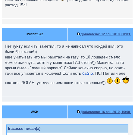
расход 15л!
Mutant572
Добавлено:
12 сен 2010, 00:03
Нет
ryksy
если ты заметил, то я не написал что кондей вкл, это
были бы сказки!))
еще учитывать что мы работали на газу, то 10 лошадей смело
можно выкинуть, хотя и у меня тоже ГАЗ стоял!)) Машинка на то
время была - "лучший вариант" Сейчас конечно спорно, но опять
таки все упирается в кошелек! Если есть
бабло
, ПС! Нет или еле
хватает- ЛОГАН, уж лучше чем наши отечественные!))
WKK
Добавлено:
16 сен 2010, 16:00
fracasse писал(а):