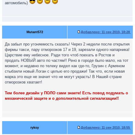
автомобиль)
Mutant572
Добавлено:
11 сен 2010, 18:28
Да забыл про угоняемость сказать! Через 2 недели после открытия
фирмы такси, пару отморозков 17 и 19, зарезали одного напарника!
Царствие ему небесное. Ради того чтоб поехать в Ростов и
продать НОВЫЙ авто по частям!! Рено в городе было мало, на тот
момент, и недавно по телеку видел как где-то, Грузин с Армяном
стыбзили новый Логан с целью его продажи! Так что, если новая
марка это еще не значит что не могут украсть! В Нашей стране
отморозков хватает!
Тем более дизайн у ПОЛО сами знаете! Есть повод подумать о
механической защите и о дополнительной сигнализации!!
ryksy
Добавлено:
11 сен 2010, 18:55