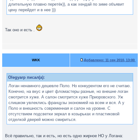
длительную плавно перетёк)), а как хендай по зиме объявит
цену перейдет и в нее )))
Так оно и есть .
WKK
Добавлено:
11 сен 2010, 13:00
Olegyarp писал(а):
Логан ненамного дешевле Поло. Но конкурентом его не считаю.
Конечно, на вкус и цвет фломастеры разные, но внешне логан
смотрится хуже. А салон смотрится хуже Приоровского. Уж
слишком увлеклись французы экономией на всем и вся. А у
Поло и внешность современная и салон на уровне. С
отсутствием подсветки зеркал в козырьках и пластиковой
отделкой дверей можно смириться.
Всё правильно, так и есть, но есть одно жирное НО у Логана: