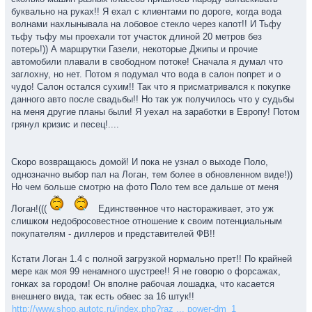
буквально на руках!! Я ехал с клиентами по дороге, когда вода
волнами нахлынывала на лобовое стекло через капот!! И Тьфу
тьфу тьфу мы проехали тот участок длиной 20 метров без
потерь!)) А маршрутки Газели, некоторые Джипы и прочие
автомобили плавали в свободном потоке! Сначала я думал что
заглохну, но нет. Потом я подумал что вода в салон попрет и о
чудо! Салон остался сухим!! Так что я присматривался к покупке
данного авто после свадьбы!! Но так уж получилось что у судьбы
на меня другие планы были! Я уехал на заработки в Европу! Потом
грянул кризис и песец!....
Скоро возвращаюсь домой! И пока не узнал о выходе Поло,
однозначно выбор пал на Логан, тем более в обновленном виде!))
Но чем больше смотрю на фото Поло тем все дальше от меня
Логан!(((
Единственное что настораживает, это уж
слишком недобросовестное отношение к своим потенциальным
покупателям - диллеров и представителей ФВ!!
Кстати Логан 1.4 с полной загрузкой нормально прет!! По крайней
мере как моя 99 ненамного шустрее!! Я не говорю о форсажах,
гонках за городом! Он вполне рабочая лошадка, что касается
внешнего вида, так есть обвес за 16 штук!!
http://www.shop.autotc.ru/index.php?raz ... power-dm_1