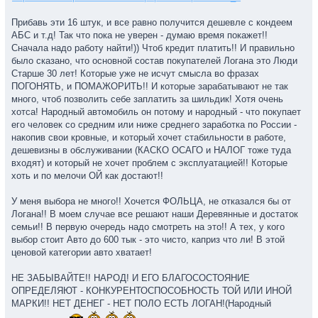
Прибавь эти 16 штук, и все равно получится дешевле с кондеем
АБС и т.д! Так что пока не уверен - думаю время покажет!!
Сначала надо работу найти!)) Чтоб кредит платить!! И правильно
было сказано, что основной состав покупателей Логана это Люди
Старше 30 лет! Которые уже не исчут смысла во фразах
ПОГОНЯТЬ, и ПОМАЖОРИТЬ!! И которые зарабатывают не так
много, чтоб позволить себе заплатить за шильдик! Хотя очень
хотса! Народный автомобиль он потому и народный - что покупает
его человек со средним или ниже среднего заработка по России -
накопив свои кровные, и который хочет стабильности в работе,
дешевизны в обслуживании (КАСКО ОСАГО и НАЛОГ тоже туда
входят) и который не хочет проблем с эксплуатацией!! Которые
хоть и по мелочи ОЙ как достают!!
У меня выбора не много!! Хочется ФОЛЬЦА, не отказался бы от
Логана!! В моем случае все решают наши Деревянные и достаток
семьи!! В первую очередь надо смотреть на это!! А тех, у кого
выбор стоит Авто до 600 тык - это чисто, каприз что ли! В этой
ценовой категории авто хватает!
НЕ ЗАБЫВАЙТЕ!! НАРОД! И ЕГО БЛАГОСОСТОЯНИЕ
ОПРЕДЕЛЯЮТ - КОНКУРЕНТОСПОСОБНОСТЬ ТОЙ ИЛИ ИНОЙ
МАРКИ!! НЕТ ДЕНЕГ - НЕТ ПОЛО ЕСТЬ ЛОГАН!(Народный