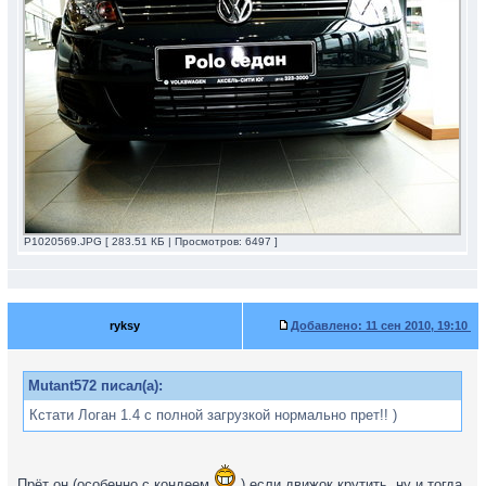
P1020569.JPG [ 283.51 КБ | Просмотров: 6497 ]
ryksy
Добавлено:
11 сен 2010, 19:10
Mutant572 писал(а):
Кстати Логан 1.4 с полной загрузкой нормально прет!! )
Прёт он (особенно с кондеем
) если движок крутить, ну и тогда