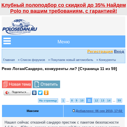
Клубный полоподбор со скидкой до 35% Найдем
Polo по вашим требованиям, с гарантией!
Меню
Регистрация
Вход
Главная
» Список форумов
» Покупаем новый автомобиль
» Конкуренты
Рено Логан/Сандеро, конкуренты ли? [Страница
11
из
59
]
Поделиться…
11
На страницу
1
...
8
9
10
12
13
14
...
59
Максим
Добавлено:
06 сен 2010, 17:02
Нашел сейчас отказной сандеро престиж с пакетом безопасности