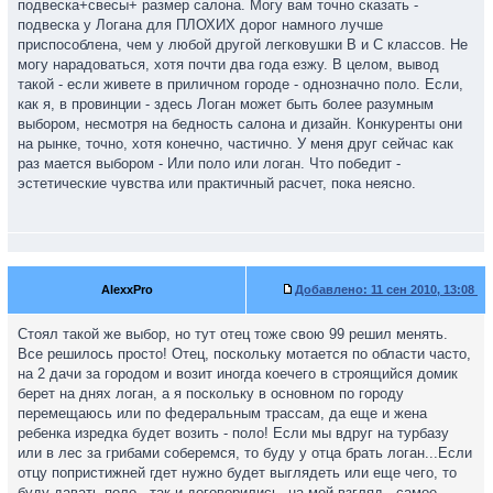
подвеска+свесы+ размер салона. Могу вам точно сказать -
подвеска у Логана для ПЛОХИХ дорог намного лучше
приспособлена, чем у любой другой легковушки В и С классов. Не
могу нарадоваться, хотя почти два года езжу. В целом, вывод
такой - если живете в приличном городе - однозначно поло. Если,
как я, в провинции - здесь Логан может быть более разумным
выбором, несмотря на бедность салона и дизайн. Конкуренты они
на рынке, точно, хотя конечно, частично. У меня друг сейчас как
раз мается выбором - Или поло или логан. Что победит -
эстетические чувства или практичный расчет, пока неясно.
AlexxPro
Добавлено:
11 сен 2010, 13:08
Стоял такой же выбор, но тут отец тоже свою 99 решил менять.
Все решилось просто! Отец, поскольку мотается по области часто,
на 2 дачи за городом и возит иногда коечего в строящийся домик
берет на днях логан, а я поскольку в основном по городу
перемещаюсь или по федеральным трассам, да еще и жена
ребенка изредка будет возить - поло! Если мы вдруг на турбазу
или в лес за грибами соберемся, то буду у отца брать логан...Если
отцу попристижней гдет нужно будет выглядеть или еще чего, то
буду давать поло...так и договорились, на мой взгляд - самое