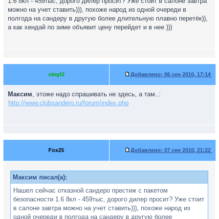
1.6 8кл - 459тыс, дорого дилер просит? Уже стоит в салоне завтра
можно на учет ставить))), похоже народ из одной очереди в
полгода на сандеру в другую более длительную плавно перетёк)),
а как хендай по зиме объявит цену перейдет и в нее )))
olegf2
Добавлено:
06 сен 2010, 17:14
Максим
, этоже надо спрашивать не здесь, а там..:
http://www.clubsandero.ru/forum/index.php
Fox25
Добавлено:
07 сен 2010, 21:22
Максим писал(а):
Нашел сейчас отказной сандеро престиж с пакетом
безопасности 1.6 8кл - 459тыс, дорого дилер просит? Уже стоит
в салоне завтра можно на учет ставить))), похоже народ из
одной очереди в полгода на сандеру в другую более