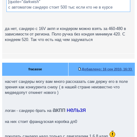
[quote="darkwish"
с автоматом сандеро стоит 500 тыс если кто не в курсе
да нет, сандеро с 16V акпп и кондером можно взять за 460-480 в
зависимости от региона. Поло ручка без кондея минимум 420. С
кондеем 520. Так что есть над чем задуматься
fracasse
Добавлено:
16 сен 2010, 16:33
насчет сандеры могу вам много рассказать сам держу его в поле
зрения как конкурента снизу ( в нашей стране неизвестно что
медведопут откинет нового )
акпп
нельзя
логан - сандеро брать на
на них стоит французская коробка дп0
покупать сандеро надо только с двигателем 1.6 8 клап