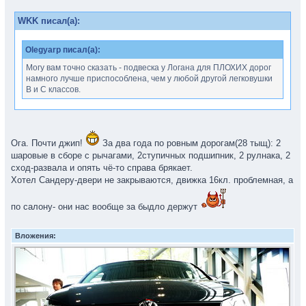
WKK писал(а):
Olegyarp писал(а):
Могу вам точно сказать - подвеска у Логана для ПЛОХИХ дорог
намного лучше приспособлена, чем у любой другой легковушки
В и С классов.
Ога. Почти джип!
За два года по ровным дорогам(28 тыщ): 2
шаровые в сборе с рычагами, 2ступичных подшипник, 2 рулнака, 2
сход-развала и опять чё-то справа брякает.
Хотел Сандеру-двери не закрываются, движка 16кл. проблемная, а
по салону- они нас вообще за быдло держут
Вложения: