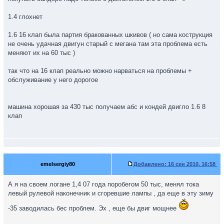
1.4 глохнет
1.6 16 клап была партия бракованных шкивов ( но сама кострукция
не очень удачная двигун старый с мегана там эта проблема есть
меняют их на 60 тыс )
так что на 16 клап реально можно нарваться на проблемы +
обслуживание у него дорогое
машина хорошая за 430 тыс получаем абс и кондей двигло 1.6 8
клап
emelsergiy80
Добавлено:
16 сен 2010, 16:58
А я на своем логане 1,4 07 года поробегом 50 тыс, менял тока
левый рулевой наконечник и сгоревшие лампы , да еще в эту зиму
-35 заводилась бес проблем. Эх , еще бы двиг мощнее