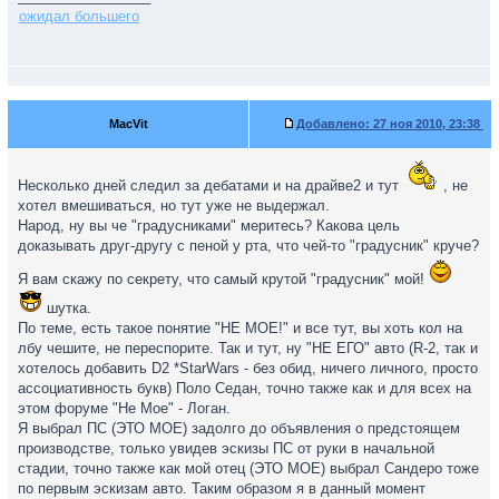
ожидал большего
MacVit
Добавлено:
27 ноя 2010, 23:38
Несколько дней следил за дебатами и на драйве2 и тут
, не
хотел вмешиваться, но тут уже не выдержал.
Народ, ну вы че "градусниками" меритесь? Какова цель
доказывать друг-другу с пеной у рта, что чей-то "градусник" круче?
Я вам скажу по секрету, что самый крутой "градусник" мой!
шутка.
По теме, есть такое понятие "НЕ МОЕ!" и все тут, вы хоть кол на
лбу чешите, не переспорите. Так и тут, ну "НЕ ЕГО" авто (R-2, так и
хотелось добавить D2 *StarWars - без обид, ничего личного, просто
ассоциативность букв) Поло Седан, точно также как и для всех на
этом форуме "Не Мое" - Логан.
Я выбрал ПС (ЭТО МОЕ) задолго до объявления о предстоящем
производстве, только увидев эскизы ПС от руки в начальной
стадии, точно также как мой отец (ЭТО МОЕ) выбрал Сандеро тоже
по первым эскизам авто. Таким образом я в данный момент