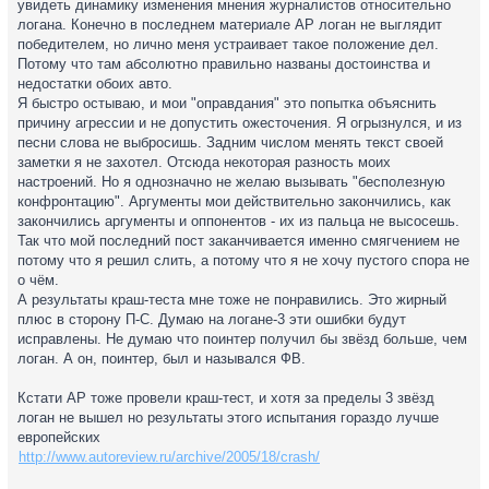
увидеть динамику изменения мнения журналистов относительно
логана. Конечно в последнем материале АР логан не выглядит
победителем, но лично меня устраивает такое положение дел.
Потому что там абсолютно правильно названы достоинства и
недостатки обоих авто.
Я быстро остываю, и мои "оправдания" это попытка объяснить
причину агрессии и не допустить ожесточения. Я огрызнулся, и из
песни слова не выбросишь. Задним числом менять текст своей
заметки я не захотел. Отсюда некоторая разность моих
настроений. Но я однозначно не желаю вызывать "бесполезную
конфронтацию". Аргументы мои действительно закончились, как
закончились аргументы и оппонентов - их из пальца не высосешь.
Так что мой последний пост заканчивается именно смягчением не
потому что я решил слить, а потому что я не хочу пустого спора не
о чём.
А результаты краш-теста мне тоже не понравились. Это жирный
плюс в сторону П-С. Думаю на логане-3 эти ошибки будут
исправлены. Не думаю что поинтер получил бы звёзд больше, чем
логан. А он, поинтер, был и назывался ФВ.
Кстати АР тоже провели краш-тест, и хотя за пределы 3 звёзд
логан не вышел но результаты этого испытания гораздо лучше
европейских
http://www.autoreview.ru/archive/2005/18/crash/