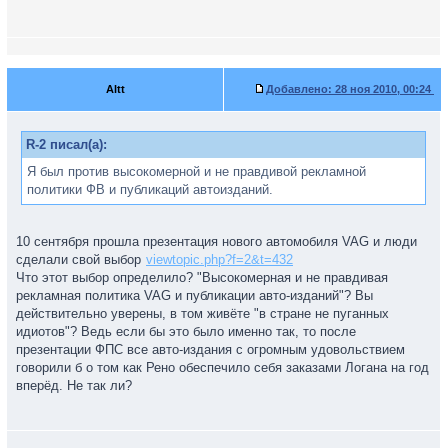
Altt
Добавлено:
28 ноя 2010, 00:24
R-2 писал(а):
Я был против высокомерной и не правдивой рекламной
политики ФВ и публикаций автоизданий.
10 сентября прошла презентация нового автомобиля VAG и люди
сделали свой выбор
viewtopic.php?f=2&t=432
Что этот выбор определило? "Высокомерная и не правдивая
рекламная политика VAG и публикации авто-изданий"? Вы
действительно уверены, в том живёте "в стране не пуганных
идиотов"? Ведь если бы это было именно так, то после
презентации ФПС все авто-издания с огромным удовольствием
говорили б о том как Рено обеспечило себя заказами Логана на год
вперёд. Не так ли?