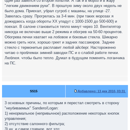
один раз завелся со второй попытки. А так и в мороз и в жару
"легким движением руки". В прошлую зиму около двух недель не
было дома. Приехал, убрал сугроб с машины, на улице -27.
Завелась сразу. Прогрелась за 3-4 мин. (при таких морозах я
дожидаюсь когда обороты ХХ упадут с 1000-1500 до 500-600) и
поехал. В салоне становиться тепло минут через 10. Вентилятор
никогда не включаю выше 2 режима и обогрев на 50-60 процентов.
Обогрева печки хватает на лобовое и боковые стекла. Шикарно
можно греть ноги, хорошо греет и задних пассажиров. Заднее
стекло с термонитью расплавит любой айсберг. Настороженно
читаю о проблемах зимней заводки ПС и о слабой работе печки.
Люблюя. чтобы было тепло. Думал в будущем поменять логанчика
на ПС.
SS15
Добавлено:
13 дек 2010, 03:31
3 основных причины, по которым я перестал смотреть в сторону
"неубиваемых" Sandero/Logan:
1) ненормальное (непривычное) расположение некоторых кнопок
управления;
2) отсутствие салонного фильтра;
3) ну, и самое главное, вот это: