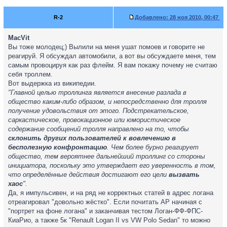
R-2
Добавлено:
28 ноя 2010, 00:47
MacVit
Вы тоже молодец;) Вылили на меня ушат помоев и говорите не
реагируй. Я обсуждал автомобили, а вот вы обсуждаете меня, тем
самым провоцируя как раз флейм. Я вам покажу почему не считаю
себя троллем.
Вот выдержка из википедии.
"Главной целью троллинга является внесение разлада в
общество каким-либо образом, и непосредственно для тролля
получение удовольствия от этого. Подстрекательское,
саркастическое, провокационное или юмористическое
содержание сообщений тролля направлено на то, чтобы
склонить других пользователей к вовлечению в
бесполезную конфронтацию
. Чем более бурно реагирует
общество, тем вероятнее дальнейший троллинг со стороны
инициатора, поскольку это утверждает его уверенность в том,
что определённые действия достигают его цели
вызвать
хаос
".
Да, я импульсивен, и на ряд не корректных статей в адрес логана
отреагировал "довольно жёстко". Если почитать АР начиная с
"портрет на фоне логана" и заканчивая тестом Логан-ФФ-ФПС-
КиаРио, а также 5к "Renault Logan II vs VW Polo Sedan" то можно