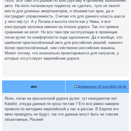
Поло. Все таки это разные по конструктиву и целевому назначению
авто. На поло логановскую подвеску не сделать, тупо не хватит
места для длинных амортизаторов, и объемистых арок, да и
пострадает управляемость. Считаю что для данного класса шасси
у него зер гут. А у Логана и высота почти как у Нивы, и вся
конструкция заточена именно на плохие дороги. Так что прямое
сравнение не катит. Но все таки при эксплуатации в провинции
логан рулит по комфортности хода однозначно. Да и вообще, это
наиболее приспособленный авто для российских реалий, намного
более приспособленный, чем собственно российские машины.
Может потому, что изначально проектировался для папуасов, у
которых отсутствуют европейские дороги.
alex
Добавлено:
27 ноя 2010, 22:43
Ясен, логан на проселочной дороге рулит, тут конкурентов нет.
Katafot, откуда данные по крэш тестам ? Его все равно наверно
провели по методике европейской у нас в россии. В Европе его
явно проводить не будут, так что данные могут быть не совсем
объективные, Росиия!
_________________