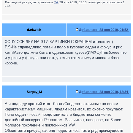
Последний раз редактировалось
R-2
28 ноя 2010, 02:13, всего редактировалось 1
раз.
darkwish
Добавлено:
28 ноя 2010, 01:52
ХОЧУ ССЫЛКУ НА ЭТИ КАРТИНКИ С КРАШЕМ и текстом:)
P.S-Не справедливо,логан и поло в кузовах седан а фокус и рио
хетч!Авто должны быть в одинаковом кузове(ИМХО)!Темболее что
и у рио и у фокуса они есть,у хетча как минимум масса и база
короче.
Sergey_M
Добавлено:
28 ноя 2010, 12:34
А я подведу краткий итог: Логан/Сандеро - отличные по своим
характеристикам машинки, людям нравится, их охотно покупают.
Поло седан - новый представитель в бюджетном сегменте,
достойный конкурент Реношкам. Рассчитан, наверное, на более
молодое поколение и поклонников VW.
Обоим авто присущ как ряд недостатков, так и ряд преимуществ