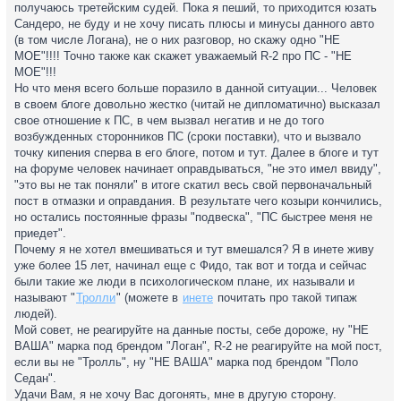
получаюсь третейским судей. Пока я пеший, то приходится юзать
Сандеро, не буду и не хочу писать плюсы и минусы данного авто
(в том числе Логана), не о них разговор, но скажу одно "НЕ
МОЕ"!!!! Точно также как скажет уважаемый R-2 про ПС - "НЕ
МОЕ"!!!
Но что меня всего больше поразило в данной ситуации... Человек
в своем блоге довольно жестко (читай не дипломатично) высказал
свое отношение к ПС, в чем вызвал негатив и не до того
возбужденных сторонников ПС (сроки поставки), что и вызвало
точку кипения сперва в его блоге, потом и тут. Далее в блоге и тут
на форуме человек начинает оправдываться, "не это имел ввиду",
"это вы не так поняли" в итоге скатил весь свой первоначальный
пост в отмазки и оправдания. В результате чего козыри кончились,
но остались постоянные фразы "подвеска", "ПС быстрее меня не
приедет".
Почему я не хотел вмешиваться и тут вмешался? Я в инете живу
уже более 15 лет, начинал еще с Фидо, так вот и тогда и сейчас
были такие же люди в психологическом плане, их называли и
называют "
Тролли
" (можете в
инете
почитать про такой типаж
людей).
Мой совет, не реагируйте на данные посты, себе дороже, ну "НЕ
ВАША" марка под брендом "Логан", R-2 не реагируйте на мой пост,
если вы не "Тролль", ну "НЕ ВАША" марка под брендом "Поло
Седан".
Удачи Вам, я не хочу Вас догонять, мне в другую сторону.