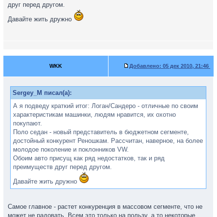
друг перед другом.
Давайте жить дружно
WKK
Добавлено:
05 дек 2010, 21:46
Sergey_M писал(а):
А я подведу краткий итог: Логан/Сандеро - отличные по своим
характеристикам машинки, людям нравится, их охотно
покупают.
Поло седан - новый представитель в бюджетном сегменте,
достойный конкурент Реношкам. Рассчитан, наверное, на более
молодое поколение и поклонников VW.
Обоим авто присущ как ряд недостатков, так и ряд
преимуществ друг перед другом.
Давайте жить дружно
Самое главное - растет конкуренция в массовом сегменте, что не
может не радовать. Всем это только на пользу, а то некоторые