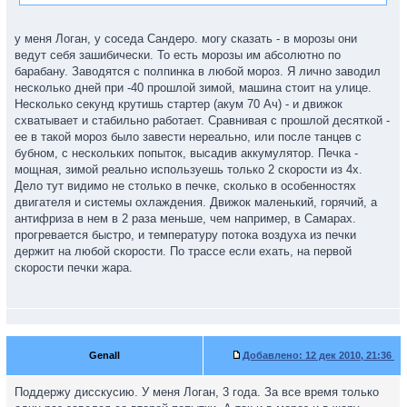
у меня Логан, у соседа Сандеро. могу сказать - в морозы они
ведут себя зашибически. То есть морозы им абсолютно по
барабану. Заводятся с полпинка в любой мороз. Я лично заводил
несколько дней при -40 прошлой зимой, машина стоит на улице.
Несколько секунд крутишь стартер (акум 70 Ач) - и движок
схватывает и стабильно работает. Сравнивая с прошлой десяткой -
ее в такой мороз было завести нереально, или после танцев с
бубном, с нескольких попыток, высадив аккумулятор. Печка -
мощная, зимой реально используешь только 2 скорости из 4х.
Дело тут видимо не столько в печке, сколько в особенностях
двигателя и системы охлаждения. Движок маленький, горячий, а
антифриза в нем в 2 раза меньше, чем например, в Самарах.
прогревается быстро, и температуру потока воздуха из печки
держит на любой скорости. По трассе если ехать, на первой
скорости печки жара.
Genall
Добавлено:
12 дек 2010, 21:36
Поддержу дисскусию. У меня Логан, 3 года. За все время только