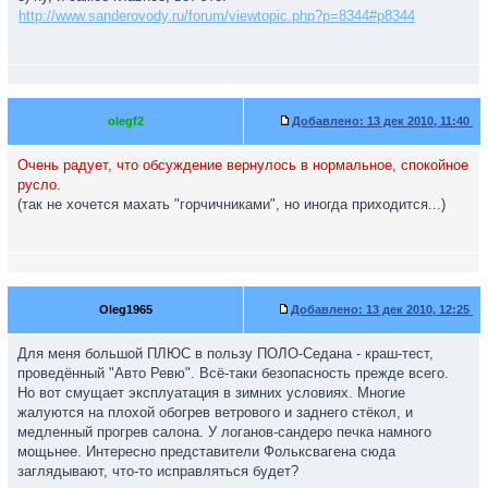
http://www.sanderovody.ru/forum/viewtopic.php?p=8344#p8344
olegf2
Добавлено:
13 дек 2010, 11:40
Очень радует, что обсуждение вернулось в нормальное, спокойное
русло.
(так не хочется махать "горчичниками", но иногда приходится...)
Oleg1965
Добавлено:
13 дек 2010, 12:25
Для меня большой ПЛЮС в пользу ПОЛО-Седана - краш-тест,
проведённый "Авто Ревю". Всё-таки безопасность прежде всего.
Но вот смущает эксплуатация в зимних условиях. Многие
жалуются на плохой обогрев ветрового и заднего стёкол, и
медленный прогрев салона. У логанов-сандеро печка намного
мощьнее. Интересно представители Фольксвагена сюда
заглядывают, что-то исправляться будет?