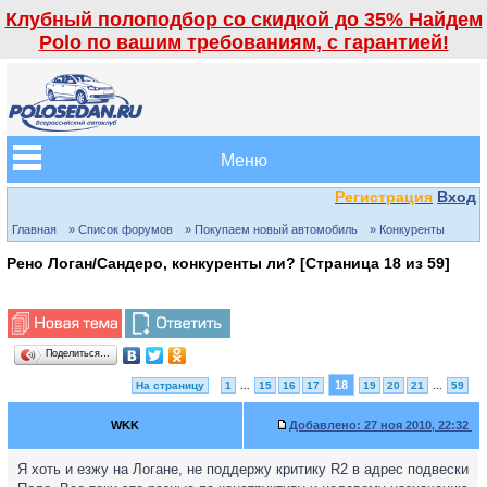
Клубный полоподбор со скидкой до 35% Найдем
Polo по вашим требованиям, с гарантией!
Меню
Регистрация
Вход
Главная
» Список форумов
» Покупаем новый автомобиль
» Конкуренты
Рено Логан/Сандеро, конкуренты ли? [Страница
18
из
59
]
Поделиться…
18
На страницу
1
...
15
16
17
19
20
21
...
59
WKK
Добавлено:
27 ноя 2010, 22:32
Я хоть и езжу на Логане, не поддержу критику R2 в адрес подвески