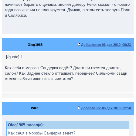
начинают борзеть с ценами. звонил дилеру Рено, сказал - с нового
года повышения не планируется. Думаю, в этом есть заслуга Поло
и Соляриса.
Oleg1965
Добавлено:
06 дек 2010, 00:23
.[/quote] !
Как себя в морозы Сандерка ведёт? Долго-ли греется движок,
салон? Как Заднее стекло оттаивает, переднее? Сильно-ли сзади
стекло забрызгивает и как чистится?
WKK
Добавлено:
06 дек 2010, 22:58
Oleg1965 писал(а):
Как себя в морозы Сандерка ведёт?