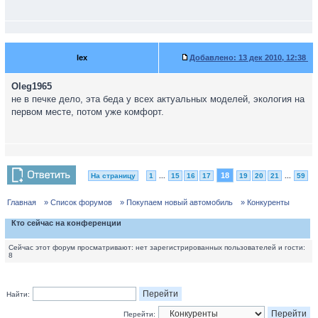
lex
Добавлено:
13 дек 2010, 12:38
Oleg1965
не в печке дело, эта беда у всех актуальных моделей, экология на
первом месте, потом уже комфорт.
18
На страницу
1
...
15
16
17
19
20
21
...
59
Главная
» Список форумов
» Покупаем новый автомобиль
» Конкуренты
Кто сейчас на конференции
Сейчас этот форум просматривают: нет зарегистрированных пользователей и гости:
8
Найти:
Перейти: