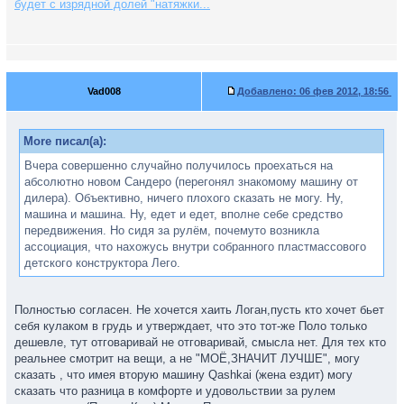
будет с изрядной долей "натяжки...
Vad008
Добавлено:
06 фев 2012, 18:56
More писал(а):
Вчера совершенно случайно получилось проехаться на
абсолютно новом Сандеро (перегонял знакомому машину от
дилера). Объективно, ничего плохого сказать не могу. Ну,
машина и машина. Ну, едет и едет, вполне себе средство
передвижения. Но сидя за рулём, почемуто возникла
ассоциация, что нахожусь внутри собранного пластмассового
детского конструктора Лего.
Полностью согласен. Не хочется хаить Логан,пусть кто хочет бьет
себя кулаком в грудь и утверждает, что это тот-же Поло только
дешевле, тут отговаривай не отговаривай, смысла нет. Для тех кто
реальнее смотрит на вещи, а не "МОЁ,ЗНАЧИТ ЛУЧШЕ", могу
сказать , что имея вторую машину Qashkai (жена ездит) могу
сказать что разница в комфорте и удовольствии за рулем