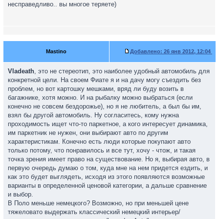
несправедливо.. вы многое теряете)
Mastino
Добавлено:
26 янв 2012, 12:04
Vladeath
, это не стереотип, это наиболее удобный автомобиль для
конкретной цели. На своем Фиате я и на дачу могу съездить без
проблем, но вот картошку мешками, вряд ли буду возить в
багажнике, хотя можно. И на рыбалку можно выбраться (если
конечно не совсем бездорожье), но я не любитель, а был бы им,
взял бы другой автомобиль. Ну согласитесь, кому нужна
проходимость ищет что-то паркетное, а кого интересует динамика,
им паркетник не нужен, они выбирают авто по другим
характеристикам. Конечно есть люди которые покупают авто
только потому, что понравилось и все тут, хочу - чтож, и такая
точка зрения имеет право на существование. Но я, выбирая авто, в
первую очередь думаю о том, куда мне на нем придется ездить, и
как это будет выглядеть, исходя из этого появляются возможные
варианты в определенной ценовой категории, а дальше сравнение
и выбор.
В Поло меньше немецкого? Возможно, но при меньшей цене
тяжеловато выдержать классический немецкий интерьер/