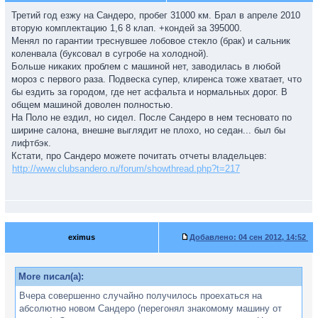
Третий год езжу на Сандеро, пробег 31000 км. Брал в апреле 2010
вторую комплектацию 1,6 8 клап. +кондей за 395000.
Менял по гарантии треснувшее лобовое стекло (брак) и сальник
коленвала (буксовал в сугробе на холодной).
Больше никаких проблем с машиной нет, заводилась в любой
мороз с первого раза. Подвеска супер, клиренса тоже хватает, что
бы ездить за городом, где нет асфальта и нормальных дорог. В
общем машиной доволен полностью.
На Поло не ездил, но сидел. После Сандеро в нем тесновато по
ширине салона, внешне выглядит не плохо, но седан... был бы
лифтбэк.
Кстати, про Сандеро можете почитать отчеты владельцев:
http://www.clubsandero.ru/forum/showthread.php?t=217
eximus
Добавлено:
04 сен 2012, 14:52
More писал(а):
Вчера совершенно случайно получилось проехаться на
абсолютно новом Сандеро (перегонял знакомому машину от