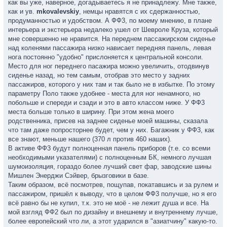
как вы уже, наверное, догадываетесь я не принадлежу. Мне также,
как и ув.
mkovalevskiy
, немцы нравятся с их сдержанностью,
продуманностью и удобством. А ФФ3, по моему мнению, в плане
интерьера и экстерьера недалеко ушел от Шевроле Круза, который
мне совершенно не нравится. На переднем пассажирском сиденье
над коленями пассажира низко нависает передняя панель, левая
нога постоянно "удобно" прислоняется к центральной консоли.
Место для ног переднего пасажира можно увеличить, отодвинув
сиденье назад, но тем самым, отобрав это место у задних
пассажиров, которого у них там и так было не в избытке. По этому
параметру Поло также удобнее - места для ног ненамного, но
побольше и спереди и сзади и это в авто классом ниже. У ФФ3
места больше только в ширину. При этом жена моего
родственника, присев на заднее сиденье моей машины, сказала
что там даже попросторнее будет, чем у них. Багажник у ФФ3, как
все знают, меньше нашего (370 л против 460 наших).
В активе ФФ3 будут полноценная панель приборов (т.е. со всеми
необходимыми указателями) с полноценным БК, немного лучшая
шумоизоляция, гораздо более лучший свет фар, заводские шины
Мишлен Энерджи Сэйвер, брызговики в базе.
Таким образом, всё посмотрев, пощупав, покатавшись и за рулем и
пассажиром, пришёл к выводу, что в целом ФФ3 получше, но я его
всё равно бы не купил, т.к. это не моё - не лежит душа и все. На
мой взгляд ФФ2 был по дизайну и внешнему и внутреннему лучше,
более европейский что ли, а этот ударился в "азиатчину" какую-то.