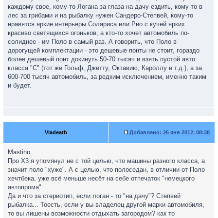
каждому свое, кому-то Логана за глаза на дачу ездить, кому-то в
лес за грибами и на рыбалку нужен Сандеро-Степвей, кому-то
нравятся яркие интерьеры Соляриса или Рио с кучей ярких
красиво светящихся огоньков, а кто-то хочет автомобиль по-
солиднее - им Поло в самый раз. А говорить, что Поло в
дорогущей комплектации - это дешевые понты не стоит, гораздо
более дешевый понт докинуть 50-70 тысяч и взять пустой авто
класса "С" (тот же Гольф, Джетту, Октавию, Кароллу и т.д.), а за
600-700 тысяч автомобиль, за редким исключением, именно таким
и будет.
Vladeath
Добавлено:
26 янв 2012, 08:38
Mastino
Про Х3 я упомянул не с той целью, что машины разного класса, а
значит поло "хуже". А с целью, что полоседан, в отличии от Поло
хечтбека, уже всё меньше несёт на себе отпечаток "немецкого
автопрома".
Да и что за стериотип, если логан - то "на дачу"? Степвей
рыбалка... Тоесть, если у вы владелец другой марки автомобиля,
то вы лишены возможности отдыхать загородом? как то