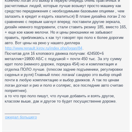
Конечно логан это выбор в первую очередь очень практичных и
расчетливых людей, которые лучше возьмут просто машину как
средство передвижения с необходимыми базовыми опциями , чем
залазить в кредит и ездить хвалиться) В плане дизайна логан 2 по
сравнению с первым шагнул вперед: поставили другие зеркала,
дизайн немного подправили, стали ставить резину 185, вместо 165,
+ еще кое какие мелочи. Но и цены реношники не забывают
править, приближаясь к как тут говорят про поло к более дорогим
авто. Вот цены на рено у нашего диллера
http://www.renault.kirov.ru/index.php/logan/84
.
Посчитав для 16 клопового движка получам: 424500+6
металлик+19800 АБС с подушкой = почти 450 тыс. За эту сумму
идет поло (немного дороже, порядка 454) но и комплектация и
отделка ПОЛО лучше. (плюсом задние подъемники, регулировки
сиденья и руля) Главный плюс логана/ сандеро это выбор опций
почти в любую комплектацию и выбор движков. А так по ценам
логан догнал и рио и поло и солярис, все последние авто считаю
поприятнее).
а то что про поло пишут, что лучше добавить и взять другое,
класоом выше, дак и другое то будет посущественне дороже.
_________________
ожидал большего