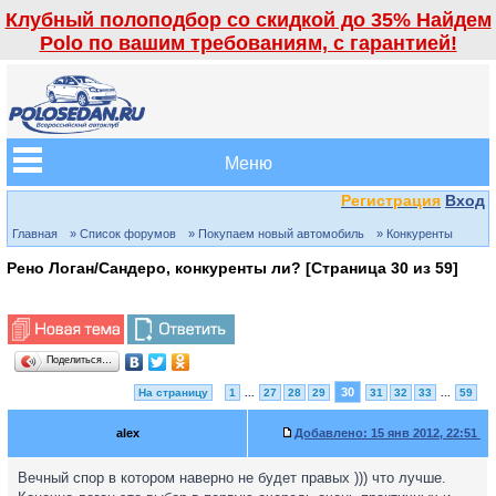
Клубный полоподбор со скидкой до 35% Найдем
Polo по вашим требованиям, с гарантией!
Меню
Регистрация
Вход
Главная
» Список форумов
» Покупаем новый автомобиль
» Конкуренты
Рено Логан/Сандеро, конкуренты ли? [Страница
30
из
59
]
Поделиться…
30
На страницу
1
...
27
28
29
31
32
33
...
59
alex
Добавлено:
15 янв 2012, 22:51
Вечный спор в котором наверно не будет правых ))) что лучше.