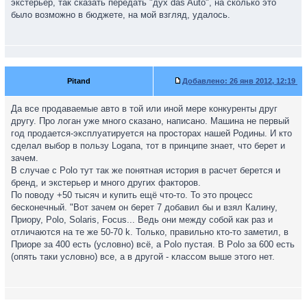
экстерьер, так сказать передать "дух das Auto", на сколько это
было возможно в бюджете, на мой взгляд, удалось.
Pitand
Добавлено:
26 янв 2012, 12:19
Да все продаваемые авто в той или иной мере конкуренты друг
другу. Про логан уже много сказано, написано. Машина не первый
год продается-эксплуатируется на просторах нашей Родины. И кто
сделал выбор в пользу Logana, тот в принципе знает, что берет и
зачем.
В случае с Polo тут так же понятная история в расчет берется и
бренд, и экстерьер и много других факторов.
По поводу +50 тысяч и купить ещё что-то. То это процесс
бесконечный. "Вот зачем он берет 7 добавил бы и взял Калину,
Приору, Polo, Solaris, Focus... Ведь они между собой как раз и
отличаются на те же 50-70 k. Только, правильно кто-то заметил, в
Приоре за 400 есть (условно) всё, а Polo пустая. B Polo за 600 есть
(опять таки условно) все, а в другой - классом выше этого нет.