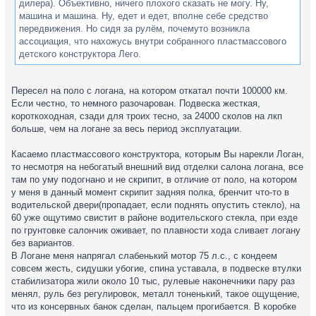
дилера). Объективно, ничего плохого сказать не могу. Ну,
машина и машина. Ну, едет и едет, вполне себе средство
передвижения. Но сидя за рулём, почемуто возникла
ассоциация, что нахожусь внутри собранного пластмассового
детского конструктора Лего.
Пересел на поло с логана, на котором откатал почти 100000 км.
Если честно, то немного разочарован. Подвеска жесткая,
короткоходная, сзади для троих тесно, за 24000 сколов на лкп
больше, чем на логане за весь период эксплуатации.
Касаемо пластмассового конструктора, которым Вы нарекли Логан,
то несмотря на небогатый внешний вид отделки салона логана, все
там по уму подогнано и не скрипит, в отличие от поло, на котором
у меня в данный момент скрипит задняя полка, бренчит что-то в
водительской двери(пропадает, если поднять опустить стекло), на
60 уже ощутимо свистит в районе водительского стекла, при езде
по грунтовке салончик оживает, по плавности хода сливает логану
без вариантов.
В Логане меня напрягал слабенький мотор 75 л.с., с кондеем
совсем жесть, сидушки убогие, спина уставала, в подвеске втулки
стабилизатора жили около 10 тыс, рулевые наконечники пару раз
менял, руль без регулировок, металл тоненький, такое ощущение,
что из консервных банок сделан, пальцем прогибается. В коробке