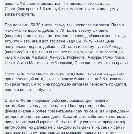
цена на ФВ вполне адекватная. Не адекват - это когда за
Спортейдж просят 1,5 мл. руб, вот тут уже хочется пальцем у
виска покрутить.
Про добавить 50-70 тысяч, скажу так, бесполезная затея. Поло в
максималке дорого, добавлю 70 тысяч, возьму Октавию
(например), но пустую, нет пустую не хочу, добавим в коплектацию
это, это и это, ага и вот это тоже надо бы. Ух ты какая цена
получилась, дорого, добавлю 70 тысяч и возьму пустой Аккорд
(например) и т.д и т.п. и снова все по кругу, пока не добереся до
какого нибудь Майбаха (Лексуса, Инфинити, Аккуры, Ролс-Ройса,
Порш, Астон Мартина, Ламборджини, Феррари - кому что по нраву).
Помечтать, конечно, хочется, но не думаю, что стоит загадывать
про следующий авто, в жизни всякое бывает (не дай бог, конечно,
три раза тьфу), а то и на продукцию автоваза пересесть придется,
еще и радоваться будешь.
В итоге: Логан - хорошая рабочая лошадка, для первого
автомобиля очень даже не плохо. Поло дороже, но более
функционален и более презентабелен сам по себе, да и брендовый
имидж тоже делает свое дело. Каждый автолюбитель хочет иметь
представительный (красивый, быстрый - у кого какие приоритеты)
автомобиль, но далеко не у каждого есть деньги на самый самый,
по этому все ищут компромис за меньшие деньги, по этому