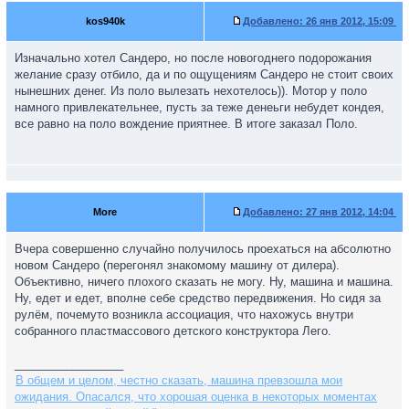
kos940k
Добавлено:
26 янв 2012, 15:09
Изначально хотел Сандеро, но после новогоднего подорожания
желание сразу отбило, да и по ощущениям Сандеро не стоит своих
нынешних денег. Из поло вылезать нехотелось)). Мотор у поло
намного привлекательнее, пусть за теже денеьги небудет кондея,
все равно на поло вождение приятнее. В итоге заказал Поло.
More
Добавлено:
27 янв 2012, 14:04
Вчера совершенно случайно получилось проехаться на абсолютно
новом Сандеро (перегонял знакомому машину от дилера).
Объективно, ничего плохого сказать не могу. Ну, машина и машина.
Ну, едет и едет, вполне себе средство передвижения. Но сидя за
рулём, почемуто возникла ассоциация, что нахожусь внутри
собранного пластмассового детского конструктора Лего.
_________________
В общем и целом, честно сказать, машина превзошла мои
ожидания. Опасался, что хорошая оценка в некоторых моментах