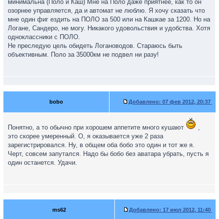
минимальна (Поло и Каш) Мне на Поло даже приятнее, как то он
озорнее управляется, да и автомат не люблю. Я хочу сказать что
мне один фиг ездить на ПОЛО за 500 или на Кашкае за 1200. Но на
Логане, Сандеро, не могу. Никакого удовольствия и удобства. Хотя
одноклассники с ПОЛО.
Не преследую цель обидеть Логановодов. Стараюсь быть
объективным. Поло за 35000км не подвел ни разу!
bobo
Добавлено:
07 фев 2012, 20:37
Понятно, а то обычно при хорошем аппетите много кушают
,
это скорее умеренный. О, я оказывается уже 2 раза
зарегистрировался. Ну, в общем оба бобо это один и тот же я.
Черт, совсем запутался. Надо бы бобо без аватара убрать, пусть я
один останется. Удачи.
ms62
Добавлено:
17 июл 2012, 11:40