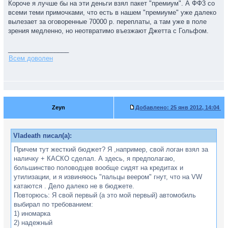
Короче я лучше бы на эти деньги взял пакет "премиум". А ФФ3 со
всеми теми примочками, что есть в нашем "премиуме" уже далеко
вылезает за оговоренные 70000 р. переплаты, а там уже в поле
зрения медленно, но неотвратимо въезжают Джетта с Гольфом.
_________________
Всем доволен
Zeyn
Добавлено:
25 янв 2012, 14:04
Vladeath писал(а):
Причем тут жесткий бюджет? Я ,например, свой логан взял за
наличку + КАСКО сделал. А здесь, я предполагаю,
большинство половодцев вообще сидят на кредитах и
утилизации, и я извиняюсь "пальцы веером" гнут, что на VW
катаются . Дело далеко не в бюджете.
Повторюсь: Я свой первый (а это мой первый) автомобиль
выбирал по требованием:
1) иномарка
2) надежный