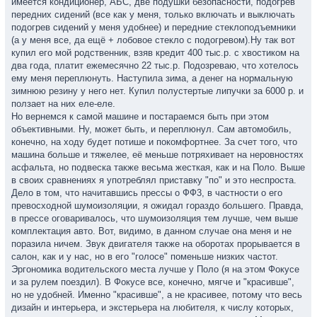
имеется кондиционер, АБС, две подушки безопасности, подогрев
передних сидений (все как у меня, только включать и выключать
подогрев сидений у меня удобнее) и передние стеклоподъемники
(а у меня все, да ещё + лобовое стекло с подогревом).Ну так вот
купил его мой родственник, взяв кредит 400 тыс.р. с хвостиком на
два года, платит ежемесячно 22 тыс.р. Подозреваю, что хотелось
ему меня переплюнуть. Наступила зима, а денег на нормальную
зимнюю резину у него нет. Купил полустертые липучки за 6000 р. и
ползает на них еле-еле.
Но вернемся к самой машине и постараемся быть при этом
объективными. Ну, может быть, и переплюнул. Сам автомобиль,
конечно, на ходу будет потише и покомфортнее. За счет того, что
машина больше и тяжелее, её меньше потряхивает на неровностях
асфальта, но подвеска также весьма жесткая, как и на Поло. Выше
в своих сравнениях я употреблял приставку "по" и это неспроста.
Дело в том, что начитавшись прессы о ФФ3, в частности о его
превосходной шумоизоляции, я ожидал гораздо большего. Правда,
в прессе оговаривалось, что шумоизоляция тем лучше, чем выше
комплектация авто. Вот, видимо, в данном случае она меня и не
поразила ничем. Звук двигателя также на оборотах прорывается в
салон, как и у нас, но в его "голосе" поменьше низких частот.
Эргономика водительского места лучше у Поло (я на этом Фокусе
и за рулем поездил). В Фокусе все, конечно, мягче и "красивше",
но не удобней. Именно "красивше", а не красивее, потому что весь
дизайн и интерьера, и экстерьера на любителя, к числу которых,