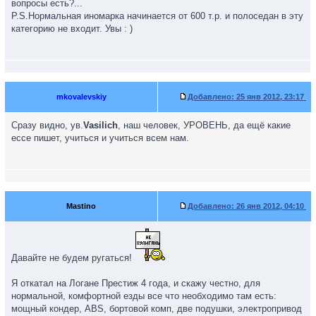
вопросы есть?...
P.S.Нормальная иномарка начинается от 600 т.р. и полоседан в эту
категорию не входит. Увы : )
mkovalevskiy
Добавлено:
25 янв 2012, 23:17
Сразу видно, ув.
Vasilich
, наш человек, УРОВЕНЬ, да ещё какие
ессе пишет, учиться и учиться всем нам.
Mastino
Добавлено:
26 янв 2012, 04:10
Давайте не будем ругаться!
Я откатал на Логане Престиж 4 года, и скажу честно, для
нормальной, комфортной езды все что необходимо там есть:
мощный кондер, ABS, бортовой комп, две подушки, электропривод