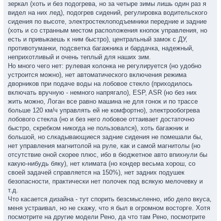
зеркал (хоть и без подогрева, но за четыре зимы лишь один раз я
видел на них лед), подогрев сидений, регулировка водительского
сидения по высоте, электростеклоподъемники передние и задние
(хоть и со странным местом расположения кнопок управления, но
есть и привыкаешь к ним быстро), центральный замок с ДУ,
противотуманки, подсветка багажника и бардачка, надежный,
неприхотливый и очень теплый для наших зим.
Но много чего нет: рулевая колонка не регулируется (но удобно
устроится можно), нет автоматического включения режима
дворников при подаче воды на лобовое стекло (приходилось
включать вручную - немного напрягало), ESP, ASR (но без них
жить можно, Логан все равно машина не для гонок и по трассе
больше 120 км/ч управлять ей не комфортно), электрообогрева
лобового стекла (но и без него лобовое оттаивает достаточно
быстро, скребком никогда не пользовался), хоть багажник и
большой, но слкадывающиеся задние сидения не помешали бы,
нет управления магнитолой на руле, как и самой магнитолы (но
отсутствие оной скорее плюс, ибо в бюджетное авто впихнули бы
какую-нибудь бяку), нет климата (но кондер весьма хорош, со
своей задачей справляется на 150%), нет задних подушек
безопасности, практически нет полочек под всякую мелочевку и
т.д.
Что касается дизайна - тут спорить безсмысленно, ибо дело вкуса,
меня устраивал, но не скажу, что я был в огромном восторге. Хотя
посмотрите на другие модели Рено, да что там Рено, посмотрите