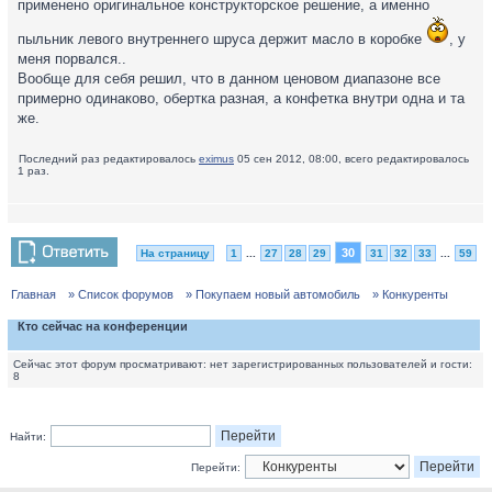
применено оригинальное конструкторское решение, а именно
пыльник левого внутреннего шруса держит масло в коробке
, у
меня порвался..
Вообще для себя решил, что в данном ценовом диапазоне все
примерно одинаково, обертка разная, а конфетка внутри одна и та
же.
Последний раз редактировалось
eximus
05 сен 2012, 08:00, всего редактировалось
1 раз.
30
На страницу
1
...
27
28
29
31
32
33
...
59
Главная
» Список форумов
» Покупаем новый автомобиль
» Конкуренты
Кто сейчас на конференции
Сейчас этот форум просматривают: нет зарегистрированных пользователей и гости:
8
Найти:
Перейти: