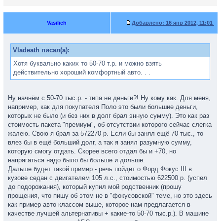
Vasilich
Добавлено:
16 янв 2012, 11:01
Vladeath писал(а):
Хотя буквально каких то 50-70 т.р. и можно взять
действительно хороший комфортный авто. . .
Ну начнём с 50-70 тыс.р. - типа не деньги?! Ну кому как. Для меня,
например, как для покупателя Поло это были большие деньги,
которых не было (и без них в долг брал энную сумму). Это как раз
стоимость пакета "премиум", об отсутствии которого сейчас слегка
жалею. Свою я брал за 572270 р. Если бы занял ещё 70 тыс., то
влез бы в ещё больший долг, а так я занял разумную сумму,
которую смогу отдать. Скорее всего отдал бы и +70, но
напрягаться надо было бы больше и дольше.
Дальше будет такой пример - речь пойдет о Форд Фокус III в
кузове седан с двигателем 105 л.с., стоимостью 622500 р. (успел
до подорожания), который купил мой родственник (прошу
прощения, что пишу об этом не в "фокусовской" теме, но это здесь
как пример авто классом выше, которое нам предлагается в
качестве лучшей альтернативы + какие-то 50-70 тыс.р.). В машине