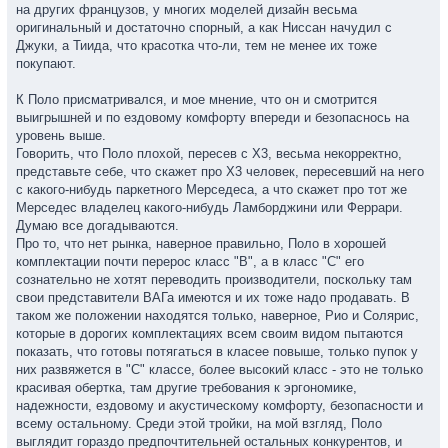
на других французов, у многих моделей дизайн весьма
оригинальный и достаточно спорный, а как Ниссан начудил с
Джуки, а Тиида, что красотка что-ли, тем не менее их тоже
покупают.
К Поло присматривался, и мое мнение, что он и смотрится
выигрышней и по ездовому комфорту впереди и безопаснось на
уровень выше.
Говорить, что Поло плохой, пересев с Х3, весьма некорректно,
представьте себе, что скажет про Х3 человек, пересевший на него
с какого-нибудь паркетного Мерседеса, а что скажет про тот же
Мерседес владелец какого-нибудь Ламборджини или Феррари.
Думаю все догадываются.
Про то, что нет рынка, наверное правильно, Поло в хорошей
комплектации почти перерос класс "В", а в класс "С" его
сознательно не хотят переводить производители, поскольку там
свои представители ВАГа имеются и их тоже надо продавать. В
таком же положении находятся только, наверное, Рио и Солярис,
которые в дорогих комплектациях всем своим видом пытаются
показать, что готовы потягаться в класее повыше, только пупок у
них развяжется в "С" классе, более высокий класс - это не только
красивая обертка, там другие требования к эргономике,
надежности, ездовому и акустическому комфорту, безопасности и
всему остальному. Среди этой тройки, на мой взгляд, Поло
выглядит гораздо предпочтительней остальных конкурентов, и