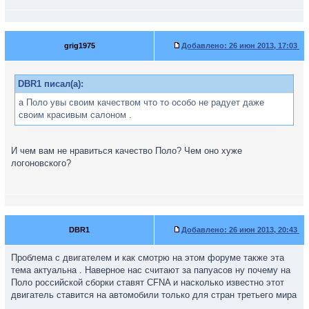
grig1975
Добавлено:
26 июн 2013, 17:03
DBR1 писал(а):
а Поло увы своим качеством что то особо не радует даже
своим красивым салоном .
И чем вам не нравиться качество Поло? Чем оно хуже
логоновского?
DBR1
Добавлено:
26 июн 2013, 20:43
Проблема с двигателем и как смотрю на этом форуме также эта
тема актуальна . Наверное нас считают за папуасов ну почему на
Поло российской сборки ставят CFNA и насколько известно этот
двигатель ставится на автомобили только для стран третьего мира
.