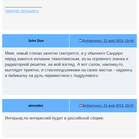
_________________
ожидал большего
John Doe
Добавлено:
21 май 2013, 19:44
Ммм, новый степан зачетно смотрится, а у обычного Сандеро
перед кажется излишне тяжеловесным, из-за огромного значка и
радиаторной решетки, на мой взгляд. А вот салон, наконец-то,
выглядит приятно, и стеклоподъемники на своих местах - надеюсь
и бибикалку на руль переместили с подрулевого.
amorales
Добавлено:
21 май 2013, 20:07
Интерьер,по интересней будет в российской сборке.