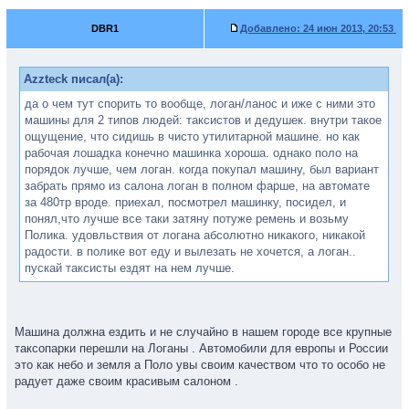
DBR1
Добавлено:
24 июн 2013, 20:53
Azzteck писал(а):
да о чем тут спорить то вообще, логан/ланос и иже с ними это
машины для 2 типов людей: таксистов и дедушек. внутри такое
ощущение, что сидишь в чисто утилитарной машине. но как
рабочая лошадка конечно машинка хороша. однако поло на
порядок лучше, чем логан. когда покупал машину, был вариант
забрать прямо из салона логан в полном фарше, на автомате
за 480тр вроде. приехал, посмотрел машинку, посидел, и
понял,что лучше все таки затяну потуже ремень и возьму
Полика. удовльствия от логана абсолютно никакого, никакой
радости. в полике вот еду и вылезать не хочется, а логан..
пускай таксисты ездят на нем лучше.
Машина должна ездить и не случайно в нашем городе все крупные
таксопарки перешли на Логаны . Автомобили для европы и России
это как небо и земля а Поло увы своим качеством что то особо не
радует даже своим красивым салоном .