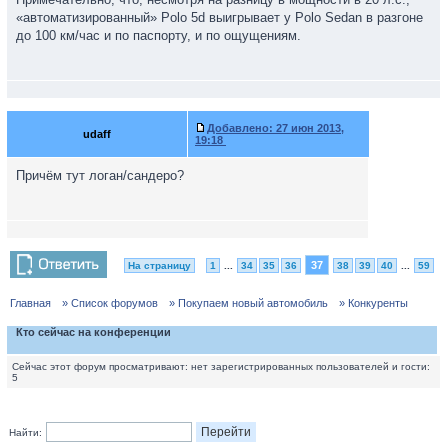
«автоматизированный» Polo 5d выигрывает у Polo Sedan в разгоне
до 100 км/час и по паспорту, и по ощущениям.
Добавлено:
27 июн 2013,
udaff
19:18
Причём тут логан/сандеро?
37
На страницу
1
...
34
35
36
38
39
40
...
59
Главная
» Список форумов
» Покупаем новый автомобиль
» Конкуренты
Кто сейчас на конференции
Сейчас этот форум просматривают: нет зарегистрированных пользователей и гости:
5
Найти: