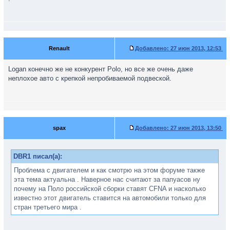
Renault
Добавлено:
27 июн 2013, 12:53
Logan конечно же не конкурент Polo, но все же очень даже
неплохое авто с крепкой непробиваемой подвеской.
spax
Добавлено:
27 июн 2013, 13:50
DBR1 писал(а):
Проблема с двигателем и как смотрю на этом форуме также
эта тема актуальна . Наверное нас считают за папуасов ну
почему на Поло российской сборки ставят CFNA и насколько
известно этот двигатель ставится на автомобили только для
стран третьего мира .