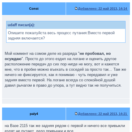
Const
Добавлено:
22 май 2013, 14:14
udaff писал(а):
Опишите пожалуйста весь процесс путания:Вместо первой
задняя включается?
Мой коммент на сомом деле из разряда "
не пробовал, но
осуждаю
". Просто до этого ездил на логане и оценить другое
расположение передач до сих пор нигде не могу, вот и кажется
мне, что в пробке можно въехать в соседей за просто так... Там же
ничего не фиксируется, как я понимаю - чуть передавил и уже
задняя вместо первой. На логане всегда со спокойной душой
давил рычагом в право до упора, а тут видно так не получиться.
paly4
Добавлено:
22 май 2013, 14:21
на Вазе 2115 так же задняя рядом с первой и ничего все привыкли
ездят не путают, дело привычки и все