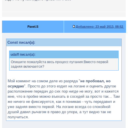
Pavel.S
Добавлено:
23 май 2013, 08:52
Const писал(а):
udaff писал(а):
Опишите пожалуйста весь процесс путания:Вместо первой
задняя включается?
Мой коммент на сомом деле из разряда "
не пробовал, но
осуждаю
". Просто до этого ездил на логане и оценить другое
расположение передач до сих пор нигде не могу, вот и кажется
мне, что в пробке можно въехать в соседей за просто так... Там
же ничего не фиксируется, как я понимаю - чуть передавил и
уже задняя вместо первой. На логане всегда со спокойной
душой давил рычагом в право до упора, а тут видно так не
получиться.