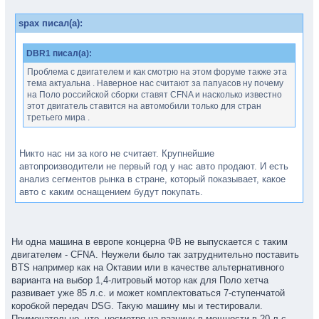
spax писал(а):
DBR1 писал(а):
Проблема с двигателем и как смотрю на этом форуме также эта
тема актуальна . Наверное нас считают за папуасов ну почему
на Поло российской сборки ставят CFNA и насколько известно
этот двигатель ставится на автомобили только для стран
третьего мира .
Никто нас ни за кого не считает. Крупнейшие
автопроизводители не первый год у нас авто продают. И есть
анализ сегментов рынка в стране, который показывает, какое
авто с каким оснащением будут покупать.
Ни одна машина в европе концерна ФВ не выпускается с таким
двигателем - CFNA. Неужели было так затруднительно поставить
BTS например как на Октавии или в качестве альтернативного
варианта на выбор 1,4-литровый мотор как для Поло хетча
развивает уже 85 л.с. и может комплектоваться 7-ступенчатой
коробкой передач DSG. Такую машину мы и тестировали.
Примечательно, что, несмотря на разницу в мощности в 20 л.с.,