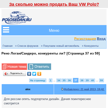
За сколько можно продать Ваш VW Polo?
Меню
Регистрация
Вход
Главная
» Список форумов
» Покупаем новый автомобиль
» Конкуренты
Рено Логан/Сандеро, конкуренты ли? [Страница
37
из
59
]
Поделиться…
37
На страницу
1
...
34
35
36
38
39
40
...
59
alex
Добавлено:
21 май 2013, 19:42
Для россии опять подпортили дизайн. Дачия поинтереснее
смотрится