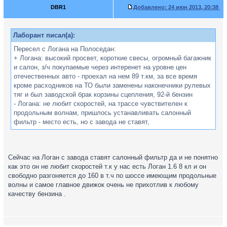
DBR1
Добавлено:
24 июн 2013, 20:38
Лаборант писал(а):
Пересел с Логана на Полоседан:
+ Логана: высокий просвет, короткие свесы, огромный багажник
и салон, з/ч покупаемые через интеренет на уровне цен
отечественных авто - проехал на нем 89 т.км, за все время
кроме расходников на ТО были заменены наконечники рулевых
тяг и был заводской брак корзины сцепления, 92-й бензин
- Логана: не любит скоростей, на трассе чувствителен к
продольным волнам, пришлось устанавливать салонный
фильтр - место есть, но с завода не ставят,
Сейчас на Логан с завода ставят салонный фильтр да и не понятно
как это он не любит скоростей т.к у нас есть Логан 1.6 8 кл и он
свободно разгоняется до 160 в т.ч по шоссе имеющим продольные
волны и самое главное движок очень не прихотлив к любому
качеству бензина .