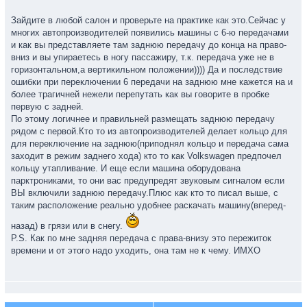
Зайдите в любой салон и проверьте на практике как это.Сейчас у
многих автопроизводителей появились машины с 6-ю передачами
и как вы представляете там заднюю передачу до конца на право-
вниз и вы упираетесь в ногу пассажиру, т.к. передача уже не в
горизонтальном,а вертикильном положении)))) Да и последствие
ошибки при переключении 6 передачи на заднюю мне кажется на и
более трагичней нежели перепутать как вы говорите в пробке
первую с задней.
По этому логичнее и правильней размещать заднюю передачу
рядом с первой.Кто то из автопроизводителей делает кольцо для
для переключение на заднюю(приподнял кольцо и передача сама
заходит в режим заднего хода) кто то как Volkswagen предпочел
кольцу утапливание. И еще если машина оборудована
парктрониками, то они вас предупредят звуковым сигналом если
ВЫ включили заднюю передачу.Плюс как кто то писал выше, с
таким расположение реально удобнее раскачать машину(вперед-
назад) в грязи или в снегу.
P.S. Как по мне задняя передача с права-внизу это пережиток
времени и от этого надо уходить, она там не к чему. ИМХО