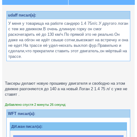
udaff писал(а):
У меня у товарища на работе сандеро 1.4 75л/с.У другого логан
с тем же движком.В очень длинную горку он смог
раскочегарить её до 130 км/ч.По прямой это не реально.Он
даже на обгон не идёт свыше сотни,выезжает на встречку и она
не едет.На трассе её удел-нюхать выхлоп фур.Правильно и
сделали,что прекратили ставить этот двигатель,он мёртвый на
трассе.
Таксеры делают новую прошивку двигателя и свободно на этом
движке разгоняются до 140 а на новый Логан 2 1.4 75 л/ с уже не
ставят .
Добавлено спустя 2 минуты 26 секунд:
WFT писал(а):
ДИ.ман писал(а):