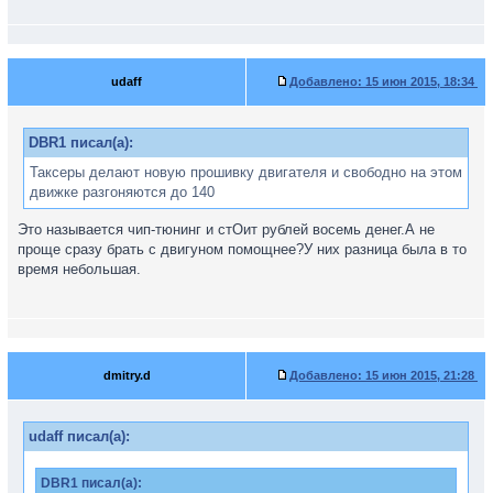
udaff
Добавлено:
15 июн 2015, 18:34
DBR1 писал(а):
Таксеры делают новую прошивку двигателя и свободно на этом
движке разгоняются до 140
Это называется чип-тюнинг и стОит рублей восемь денег.А не
проще сразу брать с двигуном помощнее?У них разница была в то
время небольшая.
dmitry.d
Добавлено:
15 июн 2015, 21:28
udaff писал(а):
DBR1 писал(а):