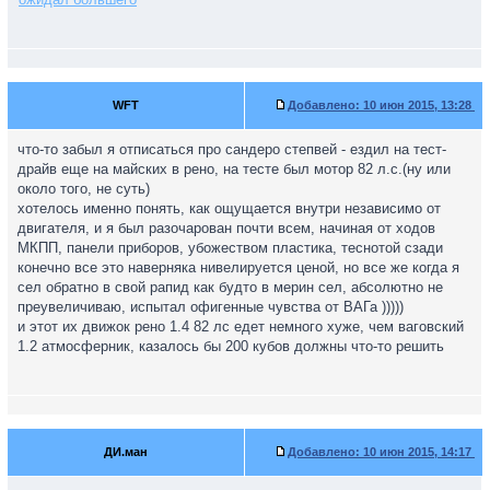
WFT
Добавлено:
10 июн 2015, 13:28
что-то забыл я отписаться про сандеро степвей - ездил на тест-
драйв еще на майских в рено, на тесте был мотор 82 л.с.(ну или
около того, не суть)
хотелось именно понять, как ощущается внутри независимо от
двигателя, и я был разочарован почти всем, начиная от ходов
МКПП, панели приборов, убожеством пластика, теснотой сзади
конечно все это наверняка нивелируется ценой, но все же когда я
сел обратно в свой рапид как будто в мерин сел, абсолютно не
преувеличиваю, испытал офигенные чувства от ВАГа )))))
и этот их движок рено 1.4 82 лс едет немного хуже, чем ваговский
1.2 атмосферник, казалось бы 200 кубов должны что-то решить
ДИ.ман
Добавлено:
10 июн 2015, 14:17