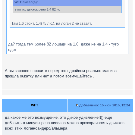
WFT писал(а):
этот их движок рено 1.4 82 лс
Там 1.6 стоит. 1.4(75 л.с.), на логан 2 не ставят.
да? тогда тем более 82 лошади на 1.6, даже не на 1.4 - туго
едет
А вы заранее спросите перед тест драйвом реально машина
прошла обкатку или нет а потом возмущайтесь .
WFT
Добавлено:
15 июн 2015, 12:24
да какое же это возмущение, это дикое удивление!))) еще
добавить в минусы рено-ниссана можно прожорливость движков
всех этих логан/сандеро/альмера