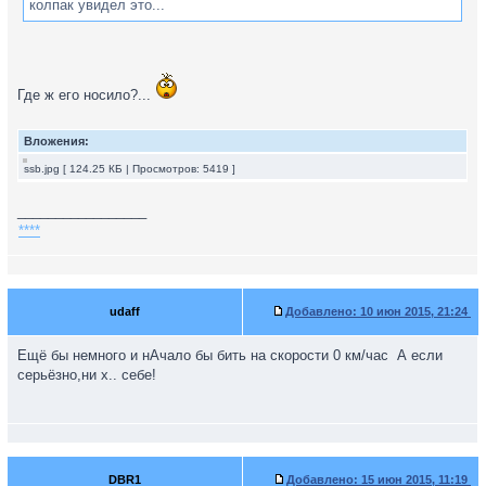
колпак увидел это...
Где ж его носило?...
Вложения:
ssb.jpg [ 124.25 КБ | Просмотров: 5419 ]
_________________
****
udaff
Добавлено:
10 июн 2015, 21:24
Ещё бы немного и нАчало бы бить на скорости 0 км/час
А если
серьёзно,ни х.. себе!
DBR1
Добавлено:
15 июн 2015, 11:19