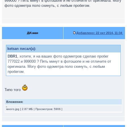
999000 ? Пять минут в фотошопе и не отличите от оригинала. Могу
фото одометра поло скинуть, с любым пробегом.
ДИ.ман
Добавлено:
22 окт 2014, 11:34
ketsan писал(а):
DBR1
, хотите, я на ваших фото одометров сделаю пробег
777022 и 999000 ? Пять минут в фотошопе и не отличите от
оригинала. Могу фото одометра поло скинуть, с любым
пробегом.
Типо того
Вложения:
много.jpg [ 2.87 МБ | Просмотров: 5906 ]