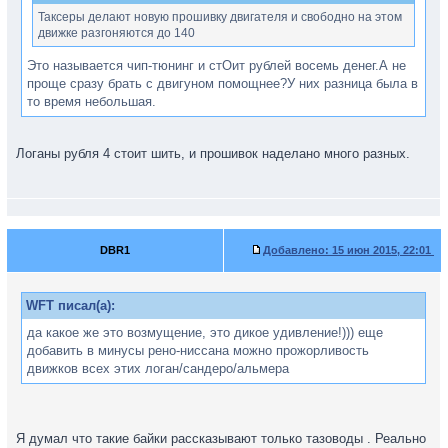
Таксеры делают новую прошивку двигателя и свободно на этом
движке разгоняются до 140
Это называется чип-тюнинг и стОит рублей восемь денег.А не
проще сразу брать с двигуном помощнее?У них разница была в
то время небольшая.
Логаны рубля 4 стоит шить, и прошивок наделано много разных.
DBR1
Добавлено:
15 июн 2015, 22:01
WFT писал(а):
да какое же это возмущение, это дикое удивление!))) еще
добавить в минусы рено-ниссана можно прожорливость
движков всех этих логан/сандеро/альмера
Я думал что такие байки рассказывают только тазоводы . Реально