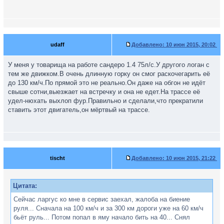
udaff
Добавлено:
10 июн 2015, 20:02
У меня у товарища на работе сандеро 1.4 75л/с.У другого логан с
тем же движком.В очень длинную горку он смог раскочегарить её
до 130 км/ч.По прямой это не реально.Он даже на обгон не идёт
свыше сотни,выезжает на встречку и она не едет.На трассе её
удел-нюхать выхлоп фур.Правильно и сделали,что прекратили
ставить этот двигатель,он мёртвый на трассе.
tischt
Добавлено:
10 июн 2015, 21:22
Цитата:
Сейчас ларгус ко мне в сервис заехал, жалоба на биение
руля... Сначала на 100 км/ч и за 300 км дороги уже на 60 км/ч
бьёт руль... Потом попал в яму начало бить на 40... Снял