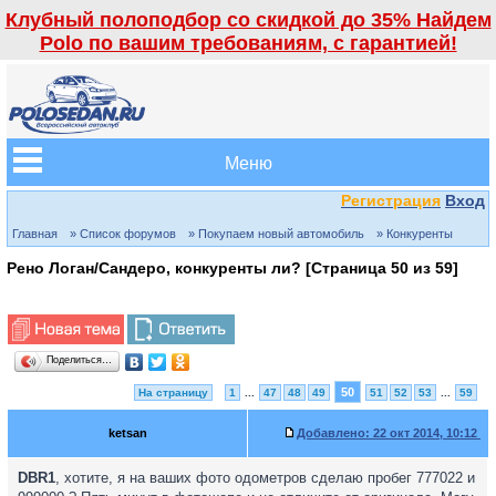
Клубный полоподбор со скидкой до 35% Найдем
Polo по вашим требованиям, с гарантией!
Меню
Регистрация
Вход
Главная
» Список форумов
» Покупаем новый автомобиль
» Конкуренты
Рено Логан/Сандеро, конкуренты ли? [Страница
50
из
59
]
Поделиться…
50
На страницу
1
...
47
48
49
51
52
53
...
59
ketsan
Добавлено:
22 окт 2014, 10:12
DBR1
, хотите, я на ваших фото одометров сделаю пробег 777022 и