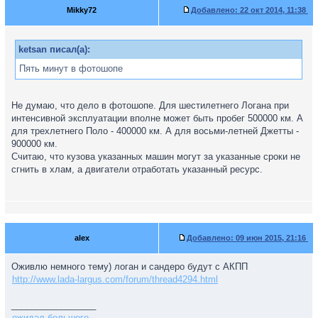
Mikky72
Добавлено:
22 окт 2014, 11:38
ketsan писал(а):
Пять минут в фотошопе
Не думаю, что дело в фотошопе. Для шестилетнего Логана при
интенсивной эксплуатации вполне может быть пробег 500000 км. А
для трехлетнего Поло - 400000 км. А для восьми-летней Джетты -
900000 км.
Считаю, что кузова указанных машин могут за указанные сроки не
сгнить в хлам, а двигатели отработать указанный ресурс.
alex
Добавлено:
09 июн 2015, 21:16
Оживлю немного тему) логан и сандеро будут с АКПП
http://www.lada-largus.com/forum/thread4294.html
_________________
ожидал большего