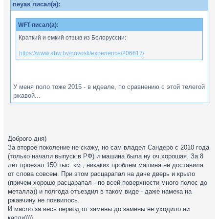
neyas писал(а):
WFT писал(а):
Краткий и емкий отзыв из Белоруссии:
https://www.abw.by/novosti/experience/206617/
У меня поло тоже 2015 - в идеале, по сравнению с этой телегой
ржавой...
Доброго дня)
За второе поколение не скажу, но сам владел Сандеро с 2010 года
(только начали выпуск в РФ) и машина была ну оч.хорошая. За 8
лет проехал 150 тыс. км., никаких проблем машина не доставила
от слова совсем. При этом расцарапал на даче дверь и крыло
(причем хорошо расцарапал - по всей поверхности много полос до
металла)) и полгода отъездил в таком виде - даже намека на
ржавчину не появилось.
И масло за весь период от замены до замены не уходило ни
капли))))