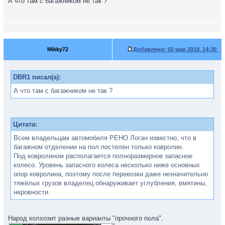
А что там с багажником не так ?
Mikky72
Добавлено:
02 мар 2019, 14:30
DBR1 писал(а):
А что там с багажником не так ?
Цитата:
Всем владельцам автомобиля РЕНО Логан известно, что в
багажном отделении на пол постелен только ковролин.
Под ковролином располагается полноразмерное запасное
колесо. Уровень запасного колеса несколько ниже основных
опор ковролина, поэтому после перевозки даже незначительно
тяжёлых грузов владелец обнаруживает углубления, вмятины,
неровности.
Народ колхозит разные варианты "прочного пола".