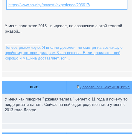
https://www.abw.by/novosti/experience/206617/
У меня поло тоже 2015 - в идеале, по сравнению с этой телегой
ржавой...
_________________
Теперь резюмирую: Я вполне доволен, не смотря на возникшую
проблему, которая дилером была решена. Если допилить - всё
хорошо и машина доставляет. (оп...
DBR1
Добавлено:
15 окт 2018, 19:57
У меня как говорите " ржавая телега " бегает с 11 года и почему то
нигде ржавчины нет . Сейчас на ней ездит родственник а у меня с
2013 года Ларгус .