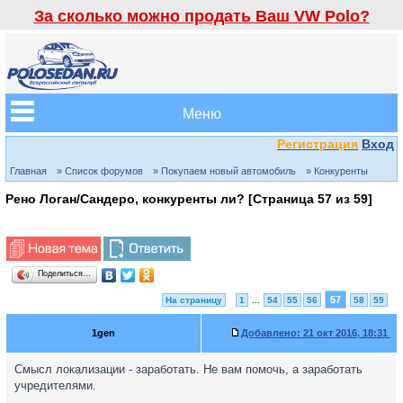
За сколько можно продать Ваш VW Polo?
Меню
Регистрация
Вход
Главная
» Список форумов
» Покупаем новый автомобиль
» Конкуренты
Рено Логан/Сандеро, конкуренты ли? [Страница
57
из
59
]
Поделиться…
57
На страницу
1
...
54
55
56
58
59
1gen
Добавлено:
21 окт 2016, 18:31
Смысл локализации - заработать. Не вам помочь, а заработать
учредителями.