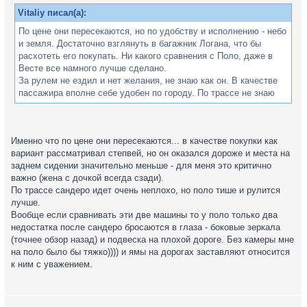
Vitaliy писал(а):
По цене они пересекаются, но по удобству и исполнению - небо
и земля. Достаточно взглянуть в багажник Логана, что бы
расхотеть его покупать. Ни какого сравнения с Поло, даже в
Весте все намного лучше сделано.
За рулем не ездил и нет желания, не знаю как он. В качестве
пассажира вполне себе удобен по городу. По трассе не знаю
Именно что по цене они пересекаются... в качестве покупки как
вариант рассматривал степвей, но он оказался дороже и места на
заднем сидении значительно меньше - для меня это критично
важно (жена с дочкой всегда сзади).
По трассе сандеро идет очень неплохо, но поло тише и рулится
лучше.
Вообще если сравнивать эти две машины то у поло только два
недостатка после сандеро бросаются в глаза - боковые зеркала
(точнее обзор назад) и подвеска на плохой дороге. Без камеры мне
на поло было бы тяжко)))) и ямы на дорогах заставляют относится
к ним с уважением.