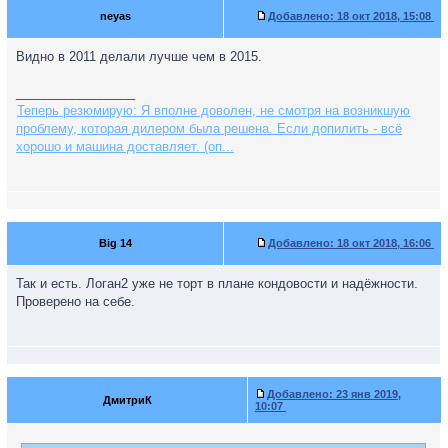
neyas
Добавлено:
18 окт 2018, 15:08
Видно в 2011 делали лучше чем в 2015.
_________________
Теперь резюмирую: Я вполне доволен, не смотря на возникшую
проблему, которая дилером была решена. Если допилить - всё
хорошо и машина доставляет. (оп...
Big 14
Добавлено:
18 окт 2018, 16:06
Так и есть. Логан2 уже не торт в плане кондовости и надёжности.
Проверено на себе.
Добавлено:
23 янв 2019,
ДмитриК
10:07