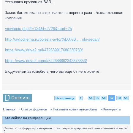
Установка пружин от ВАЗ .
Замок багажника не закрывается с первого раза . Была отзывная
компания .
viewtopic.php?f=134&t=2726&start=25
http://avtodilema.ru/bolezni-avto/%D0%B ... olo-sedan/
https://www.drive2.ru/l/472639917680230750/
https://www.drive2.com/l/522688862342873853/
Бюджетный автомобиль чего вы ещё от него хотите .
57
На страницу
1
...
54
55
56
58
59
Главная
» Список форумов
» Покупаем новый автомобиль
» Конкуренты
Кто сейчас на конференции
Сейчас этот форум просматривают: нет зарегистрированных пользователей и гости:
5