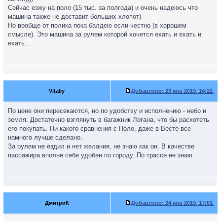
Сейчас езжу на поло (15 тыс. за полгода) и очень надеюсь что
машина также не доставит больших хлопот)
Но вообще от полика пока балдею если честно (в хорошем
смысле). Это машина за рулем которой хочется ехать и ехать и
ехать...
Vitaliy
Добавлено:
23 янв 2019, 14:22
По цене они пересекаются, но по удобству и исполнению - небо и
земля. Достаточно взглянуть в багажник Логана, что бы расхотеть
его покупать. Ни какого сравнения с Поло, даже в Весте все
намного лучше сделано.
За рулем не ездил и нет желания, не знаю как он. В качестве
пассажира вполне себе удобен по городу. По трассе не знаю
ДмитриК
Добавлено:
24 янв 2019, 17:01