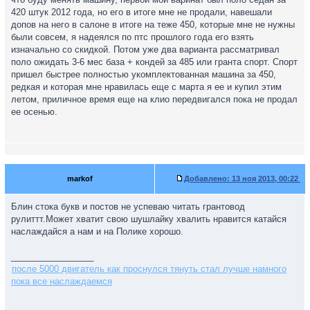
420 штук 2012 года, но его в итоге мне не продали, навешали
допов на него в салоне в итоге на теже 450, которые мне не нужны
были совсем, я надеялся по птс прошлого года его взять
изначально со скидкой. Потом уже два варианта рассматривал
поло ожидать 3-6 мес база + кондей за 485 или гранта спорт. Спорт
пришел быстрее полностью укомплектованная машина за 450,
редкая и которая мне нравилась еще с марта я ее и купил этим
летом, приличное время еще на клио передвигался пока не продал
ее осенью.
markof
Добавлено:
13 ноя 2013, 00:22
Блин стока букв и постов не успеваю читать грантовод
рулиттт.Может хватит свою шушлайку хвалить нравится катайся
наслаждайся а нам и на Полике хорошо.
_________________
после 5000 двигатель как проснулся тянуть стал лучше намного
пока все наслаждаемся