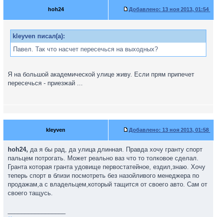
hoh24
Добавлено:
13 ноя 2013, 01:54
kleyven писал(а):
Павел. Так что насчет пересечься на выходных?
Я на большой академической улице живу. Если прям припечет
пересечься - приезжай ...
kleyven
Добавлено:
13 ноя 2013, 01:58
hoh24,
да я бы рад, да улица длинная. Правда хочу гранту спорт
пальцем потрогать. Может реально ваз что то толковое сделал.
Гранта которая гранта удовище первостатейное, ездил,знаю. Хочу
теперь спорт в близи посмотреть без назойливого менеджера по
продажам,а с владельцем,который тащится от своего авто. Сам от
своего тащусь.
_________________