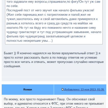
того задавали ему вопросы,спрашивали,по фигу!Он тут уж сам
по себе.
Последний пост от него звучит как начало фильма ужасов!
(Жил себе парнишка,жил с патриотизмом и папой,жил не
тужил,захотелось ему и свой автомобиль.даже примерялся к
разным,а хотелось всего и сразу,да средств на майбах не
хватило.Но тут на беду его поманило нечто и название симу
чудищу грантаспорт и тут под устрашающие завывание, начало
фильма про чудищегранд захватывающий целиком и
полностью неокрепшие умы....)
Быает )) Я конечно надеялся на более вразумительный ответ )) я
просто хотел рассказать было а по поводу ответов не успеваю
просто все читать и отвчать, может пропускаю случайно некоторые
сообщения.
Rоман
Добавлено:
13 ноя 2013, 01:35
По моему, все просто подначивают Пашу. Он обосновал свой
выбор, и адекватно относится к ФПС, при этом никого не призывает
делать так же. У меня в семье 2 машины ФПС и Гранта с