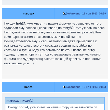
marusay
Добавлено:
13 ноя 2013, 00:39
Походу
hoh24,
уже живет на нашем форуме не зависимо от того
задавали ему вопросы,спрашивали,по фигу!Он тут уж сам по себе.
Последний пост от него звучит как начало фильма ужасов!(Жил
себе парнишка,жил с патриотизмом и папой,жил не
тужил,захотелось ему и свой автомобиль.даже примерялся к
разным,а хотелось всего и сразу,да средств на майбах не
хватило.Но тут на беду его поманило нечто и название симу
чудищу грантаспорт и тут под устрашающие завывание, начало
фильма про чудищегранд захватывающий целиком и полностью
неокрепшие умы....)
hoh24
Добавлено:
13 ноя 2013, 00:53
marusay писал(а):
Походу
hoh24,
уже живет на нашем форуме не зависимо от