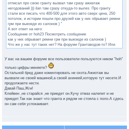
отписал про свою гранту вызвал там сразу ажиатаж
негодований ))) ilan там сразу откуда-то вылез. Про гранту
стали все писать что 400-500 для этого авто сверх цена, 250
потолок, и истории пошли про друзей как у них обрывает ремни
грм при выезеде из салонов ) "
А вот ответ на него:
Сообщение от hoh23 Посмотреть сообщение
как у них обрывает ремни грм при выезеде из салонов )
Что же у нас тут таких нет? На форуме Грантаводов-то? Или
мне просто не попадались?
Да и не благодарное это дело, дружище. Если при сравнении с
У вас на вашем форуме все пользователи пользуются ником "hoh"
обычным Поло и обычной Грантой за них еще можно
подискутировать, то на мой личный взгляд ЛГС уделывает
только цифры меняете?
Поло по всем характеристикам, кроме безопасности.
Остальной бред даже коментировать не охота.Ажиотаж вы
вызвали не своей машиной,а своей ахинеей,которую тут несете.И
продолжаете нести.
Давай Паш,Жги!
Клейвен ,не старайся ,не приедет он.Кучу отмаз налепит и не
приедет.Так как знает что гранта и рядом не стояла с поло.А сдесь
он сам себя успокаивает.