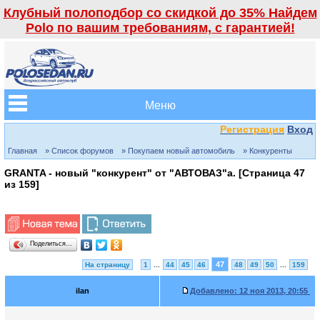
Клубный полоподбор со скидкой до 35% Найдем
Polo по вашим требованиям, с гарантией!
Меню
Регистрация
Вход
Главная
» Список форумов
» Покупаем новый автомобиль
» Конкуренты
GRANTA - новый "конкурент" от "АВТОВАЗ"а. [Страница
47
из
159
]
Поделиться…
47
На страницу
1
...
44
45
46
48
49
50
...
159
ilan
Добавлено:
12 ноя 2013, 20:55