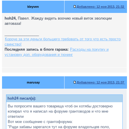
kleyven
Добавлено:
12 ноя 2013, 21:32
hoh24,
Павел. Жажду видеть воочию новый виток эволюции
автоваза!
_________________
Короче за эти деньги большего требовать от того что есть просто
свинство!
Последняя запись в блоге гаража:
Расходы на покупку и
установку доп. оборудования и тюнинг
marusay
Добавлено:
12 ноя 2013, 21:37
hoh24 писал(а):
Вы попросите вашего товарища чтоб он хотябы достоверно
копирал что я написал на форуме грантоводов и что мне
ответили
Вот мое сообщение с грантофорума:
"Ради забавы зарегался тут на форуме владельцев поло,