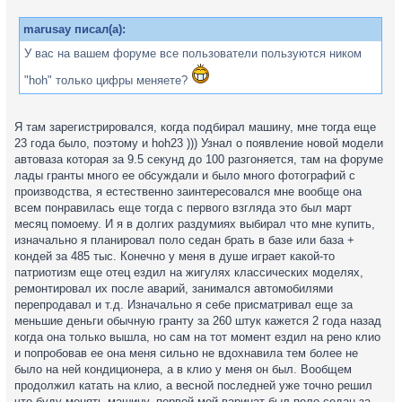
marusay писал(а):
У вас на вашем форуме все пользователи пользуются ником
"hoh" только цифры меняете?
Я там зарегистрировался, когда подбирал машину, мне тогда еще
23 года было, поэтому и hoh23 ))) Узнал о появление новой модели
автоваза которая за 9.5 секунд до 100 разгоняется, там на форуме
лады гранты много ее обсуждали и было много фотографий с
производства, я естественно заинтересовался мне вообще она
всем понравилась еще тогда с первого взгляда это был март
месяц помоему. И я в долгих раздумиях выбирал что мне купить,
изначально я планировал поло седан брать в базе или база +
кондей за 485 тыс. Конечно у меня в душе играет какой-то
патриотизм еще отец ездил на жигулях классических моделях,
ремонтировал их после аварий, занимался автомобилями
перепродавал и т.д. Изначально я себе присматривал еще за
меньшие деньги обычную гранту за 260 штук кажется 2 года назад
когда она только вышла, но сам на тот момент ездил на рено клио
и попробовав ее она меня сильно не вдохнавила тем более не
было на ней кондиционера, а в клио у меня он был. Вообщем
продолжил катать на клио, а весной последней уже точно решил
что буду менять машину, первой мой варинат был поло седан за