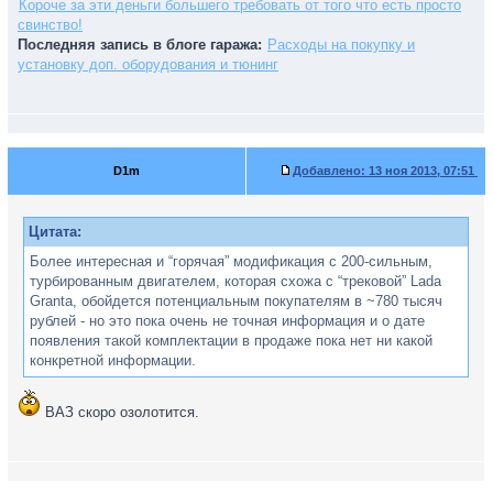
Короче за эти деньги большего требовать от того что есть просто
свинство!
Последняя запись в блоге гаража:
Расходы на покупку и
установку доп. оборудования и тюнинг
D1m
Добавлено:
13 ноя 2013, 07:51
Цитата:
Более интересная и “горячая” модификация с 200-сильным,
турбированным двигателем, которая схожа с “трековой” Lada
Granta, обойдется потенциальным покупателям в ~780 тысяч
рублей - но это пока очень не точная информация и о дате
появления такой комплектации в продаже пока нет ни какой
конкретной информации.
ВАЗ скоро озолотится.