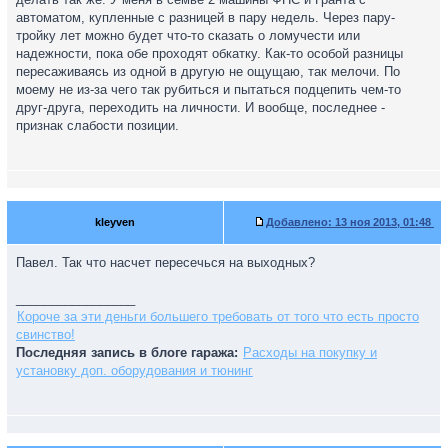
автоматом, купленные с разницей в пару недель. Через пару-
тройку лет можно будет что-то сказать о ломучести или
надежности, пока обе проходят обкатку. Как-то особой разницы
пересаживаясь из одной в другую не ощущаю, так мелочи. По
моему не из-за чего так рубиться и пытаться подцепить чем-то
друг-друга, переходить на личности. И вообще, последнее -
признак слабости позиции.
kleyven
Добавлено:
13 ноя 2013, 01:48
Павел. Так что насчет пересечься на выходных?
_________________
Короче за эти деньги большего требовать от того что есть просто
свинство!
Последняя запись в блоге гаража:
Расходы на покупку и
установку доп. оборудования и тюнинг