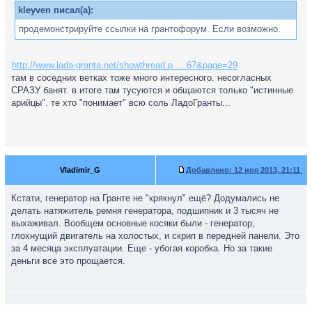
kleyven писал(а):
продемонстрируйте ссылки на грантофорум. Если возможно.
http://www.lada-granta.net/showthread.p ... 67&page=29
там в соседних ветках тоже много интересного. несогласных
СРАЗУ банят. в итоге там тусуются и общаются только "истинные
арийцы". те хто "понимает" всю соль ЛадоГранты...
Vladimir_G
Добавлено:
12 ноя 2013, 21:11
Кстати, генератор на Гранте не "крякнул" ещё? Додумались не
делать натяжитель ремня генератора, подшипник и 3 тысяч не
выхаживал. Вообщем основные косяки были - генератор,
глохнущий двигатель на холостых, и скрип в передней панели. Это
за 4 месяца эксплуатации. Еще - убогая коробка. Но за такие
деньги все это прощается.