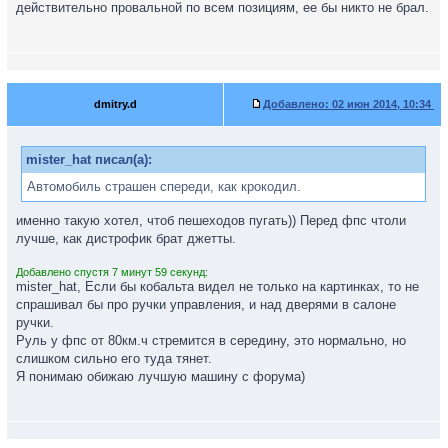
действительно провальной по всем позициям, ее бы никто не брал.
dmitry.d
Добавлено:
02 июн 2014, 10:34
mister_hat писал(а):
Автомобиль страшен спереди, как крокодил.
именно такую хотел, чтоб пешеходов пугать)) Перед фпс чтоли
лучше, как дистрофик брат джетты.
Добавлено спустя 7 минут 59 секунд:
mister_hat, Если бы кобальта видел не только на картинках, то не
спрашивал бы про ручки управления, и над дверями в салоне
ручки.
Руль у фпс от 80км.ч стремится в середину, это нормально, но
слишком сильно его туда тянет.
Я понимаю обижаю лучшую машину с форума)