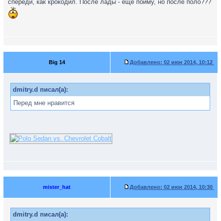
спереди, как крокодил. После лады - еще пойму, но после поло???
Big 14
Добавлено:
02 июн 2014, 10:12
dmitry.d писал(а):
Перед мне нравится
mister_hat
Добавлено:
02 июн 2014, 10:30
dmitry.d писал(а):