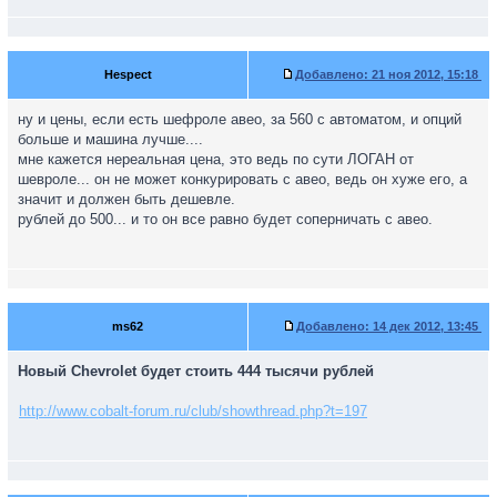
Hespect
Добавлено:
21 ноя 2012, 15:18
ну и цены, если есть шефроле авео, за 560 с автоматом, и опций
больше и машина лучше....
мне кажется нереальная цена, это ведь по сути ЛОГАН от
шевроле... он не может конкурировать с авео, ведь он хуже его, а
значит и должен быть дешевле.
рублей до 500... и то он все равно будет соперничать с авео.
ms62
Добавлено:
14 дек 2012, 13:45
Новый Chevrolet будет стоить 444 тысячи рублей
http://www.cobalt-forum.ru/club/showthread.php?t=197