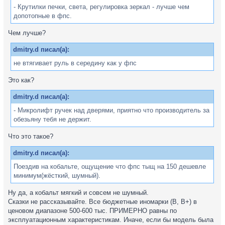
- Крутилки печки, света, регулировка зеркал - лучше чем
допотопные в фпс.
Чем лучше?
dmitry.d писал(а):
не втягивает руль в середину как у фпс
Это как?
dmitry.d писал(а):
- Микролифт ручек над дверями, приятно что производитель за
обезьяну тебя не держит.
Что это такое?
dmitry.d писал(а):
Поездив на кобальте, ощущение что фпс тыщ на 150 дешевле
минимум(жёсткий, шумный).
Ну да, а кобальт мягкий и совсем не шумный.
Сказки не рассказывайте. Все бюджетные иномарки (B, B+) в
ценовом диапазоне 500-600 тыс. ПРИМЕРНО равны по
эксплуатационным характеристикам. Иначе, если бы модель была