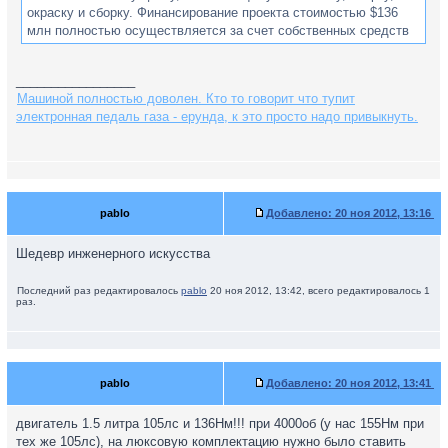
окраску и сборку. Финансирование проекта стоимостью $136
млн полностью осуществляется за счет собственных средств
АК «Узавтопром».
_________________
Согласно данным, которые приводит издание UzDaily.uz, в
Машиной полностью доволен. Кто то говорит что тупит
поставках комплектующих для Cobalt с первого дня
электронная педаль газа - ерунда, к это просто надо привыкнуть.
производства будут задействованы 15 существующих и три
вновь созданных в Узбекистане предприятий. Моторы для
Cobalt – новые 1,5-литровые DOHC мощностью 105 л.с., со
средним расходом топлива 6,2 л на 100 км – производит GM
Powertrain Uzbekistan.
pablo
Добавлено:
20 ноя 2012, 13:16
Chevrolet Cobalt оснащается 5-ступенчатой механической и 6-
ступенчатой автоматической трансмиссиями, ABS и подушками
Шедевр инженерного искусства
безопасности водителя и переднего пассажира.
Последний раз редактировалось
pablo
20 ноя 2012, 13:42, всего редактировалось 1
На СП GM Uzbekistan (проектная мощность – 250 тысяч
раз.
автомобилей в год) выпускают автомобили девяти моделей под
марками Chevrolet и Uz-Daewoo: пять седанов - Nexia, Lacetti,
Epica, Malibu и Cobalt, две малолитражки - Matiz и Spark,
вседорожник Captiva и микроавтобус Damas.
pablo
Добавлено:
20 ноя 2012, 13:41
http://www.zr.ru/content/news/471022-ch
... konvejjer/
двигатель 1.5 литра 105лс и 136Нм!!! при 4000об (у нас 155Нм при
тех же 105лс), на люксовую комплектацию нужно было ставить