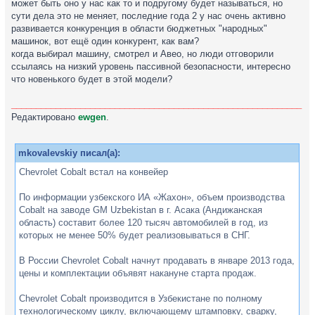
может быть оно у нас как то и подругому будет называться, но
сути дела это не меняет, последние года 2 у нас очень активно
развивается конкуренция в области бюджетных "народных"
машинок, вот ещё один конкурент, как вам?
когда выбирал машину, смотрел и Авео, но люди отговорили
ссылаясь на низкий уровень пассивной безопасности, интересно
что новенького будет в этой модели?
___________________________________________________________
Редактировано
ewgen
.
mkovalevskiy писал(а):
Chevrolet Cobalt встал на конвейер
По информации узбекского ИА «Жахон», объем производства
Cobalt на заводе GM Uzbekistan в г. Асака (Андижанская
область) составит более 120 тысяч автомобилей в год, из
которых не менее 50% будет реализовываться в СНГ.
В России Chevrolet Cobalt начнут продавать в январе 2013 года,
цены и комплектации объявят накануне старта продаж.
Chevrolet Cobalt производится в Узбекистане по полному
технологическому циклу, включающему штамповку, сварку,