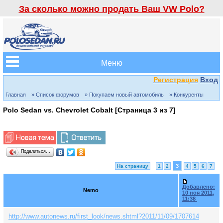
За сколько можно продать Ваш VW Polo?
Меню
Регистрация
Вход
Главная
» Список форумов
» Покупаем новый автомобиль
» Конкуренты
Polo Sedan vs. Chevrolet Cobalt [Страница
3
из
7
]
Поделиться…
3
На страницу
1
2
4
5
6
7
Добавлено:
Nemo
10 ноя 2011,
11:38
http://www.autonews.ru/first_look/news.shtml?2011/11/09/1707614