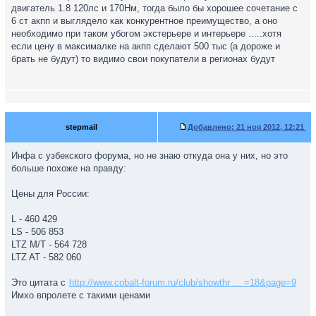
двигатель 1.8 120лс и 170Нм, тогда было бы хорошее сочетание с
6 ст акпп и выглядело как конкурентное преимущество, а оно
необходимо при таком убогом экстерьере и интерьере .....хотя
если цену в максималке на акпп сделают 500 тыс (а дороже и
брать не будут) то видимо свои покупатели в регионах будут
stepmail
Добавлено:
21 ноя 2012, 12:21
Инфа с узбекского форума, но не знаю откуда она у них, но это
больше похоже на правду:
Цены для России:
L - 460 429
LS - 506 853
LTZ M/T - 564 728
LTZ AT - 582 060
Это цитата с
http://www.cobalt-forum.ru/club/showthr ... =18&page=9
Имхо впролете с такими ценами