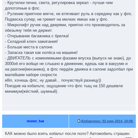
- Крутилки печки, света, регулировка зеркал - лучше чем
допотопные в фпс.
- Руление приятное мягче, не втягивает руль в середину как у фпс.
Подвеска супер, не гремит на мелких ямках как у фпс.
- Микролифт ручек над дверями, приятно что производитель за
обезьяну тебя не держит.
- Открывание багажника с брелка!
- Складной ключ зажигания!
- Больше места в салоне.
- Запаска такая как колёса на машине!
- ДВИГАТЕЛЬ с изменяемыми фазами впуска (выпуск не знаю), до
3000об его вобще не слышно в движении, едешь как в вакууме и
на разгоне(механика), в фпс пердёж движка в салоне задолбал при
малейшем наборе скорости.
ellin, хочешь фпс, ну давай... почувствуй разницу))
Поездив на кобальте, ощущение что фпс тыщ на 150 дешевле
минимум(жёсткий, шумный).
mister_hat
Добавлено:
02 июн 2014, 10:08
КАК можно было взять кобальт после поло? Автомобиль страшен