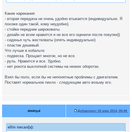
Какие нарекания:
- вторая передача не очень удобно втыкается (индивидуально. Я
похоже один такой, кому неудобно).
- стойки передние широковаты.
- дизайн не всем нравится и не все его оценили после покупки))
- сиденья чуть жестковаты (опять индивидуально)
- пластик дешевый.
Что лучше в кобальте:
- подвеска. Прощает многое, но не все.
- руль. Нравится и все. Удобно.
- нет рокота выхлопной системы на низких оборотах.
Взял бы поло, если бы не непонятные проблемы с двигателем.
Поставят нормальное пихло - следующим авто возьму его.
dmitry.d
Добавлено:
02 июн 2014, 09:49
ellin писал(а):