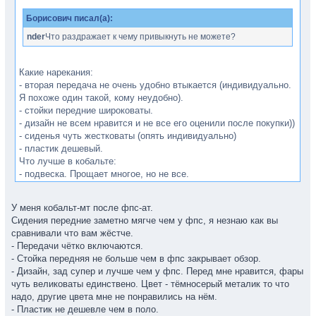
Борисович писал(а):
nder
Что раздражает к чему привыкнуть не можете?
Какие нарекания:
- вторая передача не очень удобно втыкается (индивидуально.
Я похоже один такой, кому неудобно).
- стойки передние широковаты.
- дизайн не всем нравится и не все его оценили после покупки))
- сиденья чуть жестковаты (опять индивидуально)
- пластик дешевый.
Что лучше в кобальте:
- подвеска. Прощает многое, но не все.
- руль. Нравится и все. Удобно.
- нет рокота выхлопной системы на низких оборотах.
У меня кобальт-мт после фпс-ат.
Сидения передние заметно мягче чем у фпс, я незнаю как вы
Взял бы поло, если бы не непонятные проблемы с двигателем.
сравнивали что вам жёстче.
Поставят нормальное пихло - следующим авто возьму его.
- Передачи чётко включаются.
- Стойка передняя не больше чем в фпс закрывает обзор.
- Дизайн, зад супер и лучше чем у фпс. Перед мне нравится, фары
чуть великоваты единствено. Цвет - тёмносерый металик то что
надо, другие цвета мне не понравились на нём.
- Пластик не дешевле чем в поло.