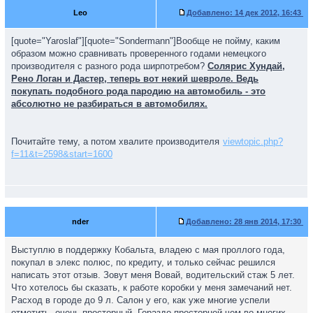
Leo
Добавлено:
14 дек 2012, 16:43
[quote="Yaroslaf"][quote="Sondermann"]Вообще не пойму, каким
образом можно сравнивать проверенного годами немецкого
производителя с разного рода ширпотребом?
Солярис Хундай,
Рено Логан и Дастер, теперь вот некий шевроле. Ведь
покупать подобного рода пародию на автомобиль - это
абсолютно не разбираться в автомобилях.
Почитайте тему, а потом хвалите производителя
viewtopic.php?
f=11&t=2598&start=1600
nder
Добавлено:
28 янв 2014, 17:30
Выступлю в поддержку Кобальта, владею с мая проллого года,
покупал в элекс полюс, по кредиту, и только сейчас решился
написать этот отзыв. Зовут меня Вовай, водительский стаж 5 лет.
Что хотелось бы сказать, к работе коробки у меня замечаний нет.
Расход в городе до 9 л. Салон у его, как уже многие успели
отметить, очень просторный. Гораздо просторней чем во многих