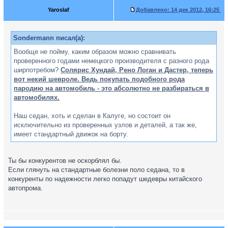
Yaroslaf
Добавлено:
14 дек 2012, 16:25
Sondermann писал(а):
Вообще не пойму, каким образом можно сравнивать
проверенного годами немецкого производителя с разного рода
ширпотребом?
Солярис Хундай, Рено Логан и Дастер, теперь
вот некий шевроле. Ведь покупать подобного рода
пародию на автомобиль - это абсолютно не разбираться в
автомобилях.
Наш седан, хоть и сделан в Калуге, но состоит он
исключительно из проверенных узлов и деталей, а так же,
имеет стандартный движок на борту.
Ты бы конкурентов не оскорблял бы.
Если глянуть на стандартные болезни поло седана, то в
конкуренты по надежности легко попадут шедевры китайского
автопрома.