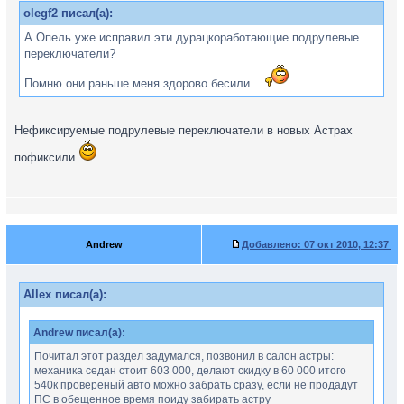
olegf2 писал(а):
А Опель уже исправил эти дурацкоработающие подрулевые
переключатели?
Помню они раньше меня здорово бесили...
Нефиксируемые подрулевые переключатели в новых Астрах
пофиксили
Andrew
Добавлено:
07 окт 2010, 12:37
Allex писал(а):
Andrew писал(а):
Почитал этот раздел задумался, позвонил в салон астры:
механика седан стоит 603 000, делают скидку в 60 000 итого
540к провереный авто можно забрать сразу, если не продадут
ПС в обещенное время поиду забирать астру