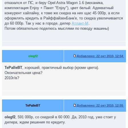
отказался от ПС, и беру Opel Astra Wagon 1.6 (механика,
комплектация Enjoy + Пакет "Enjoy"), цвет белый. Адекватный
конкурент хайлайну, к томе же скидка на них щас 45 000р, а если
оформлять кредить в РайффайзенБанк'е, то скидка увеличивается
до 60 000р. Так у нас в городе, дилер
Атлант-М
.
Потом обязательно поделюсь мыслями по поводу машины)
olegf2
Добавлено:
22 окт 2010, 12:54
TePaIIeBT
, хороший, практичный выбор (кроме цвета).
Окончательная цена?
2010г/в?
TePaIIeBT
Добавлено:
22 окт 2010, 12:55
olegf2
, 591 000р, со скидкой в 60 000. Да, 2010 год, уже стоит у
дилера, ждем решения по кредиту.