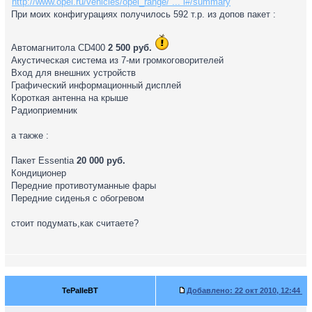
http://www.opel.ru/vehicles/opel_range/ ... l#/summary
При моих конфигурациях получилось 592 т.р. из допов пакет :
Автомагнитола CD400
2 500 руб.
Акустическая система из 7-ми громкоговорителей
Вход для внешних устройств
Графический информационный дисплей
Короткая антенна на крыше
Радиоприемник
а также :
Пакет Essentia
20 000 руб.
Кондиционер
Передние противотуманные фары
Передние сиденья с обогревом
стоит подумать,как считаете?
TePaIIeBT
Добавлено:
22 окт 2010, 12:44