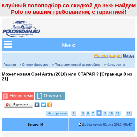
Клубный полоподбор со скидкой до 35% Найдем
Polo по вашим требованиям, с гарантией!
Меню
Регистрация
Вход
Главная
» Список форумов
» Покупаем новый автомобиль
» Конкуренты
Может новая Opel Astra (2010) или СТАРАЯ ? [Страница
8
из
21
]
Поделиться…
8
На страницу
1
...
5
6
7
9
10
11
...
21
Sergey_M
Добавлено:
01 окт 2010, 00:47