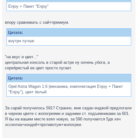
Enjoy + Пакет "Enjoy"
впору сравнивать с хай+премиум.
Цитата:
внутри лучше
"на вкус и цвет..."
центральная консоль в старой астре ну оочень убога, а
серебристый ее цвет просто пугает.
Цитата:
Opel Astra Wagon 1.6 (механика, комплектация Enjoy + Пакет
"Enjoy"), цвет белый
За сарай получилось 591? Странно, мне седан енджой предлогали
в черном цвете с жопогреями и задними ст. подъемниками за 601.
Я бы на вашем месте взял новую, за 590 получается 5дв хеч
эссентиа+кондей+противотум+жопогреи.