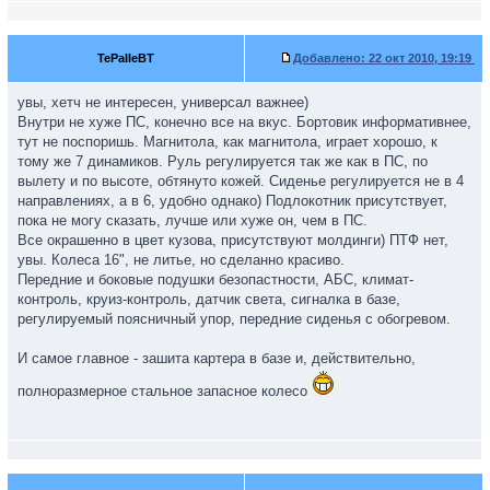
TePaIIeBT
Добавлено:
22 окт 2010, 19:19
увы, хетч не интересен, универсал важнее)
Внутри не хуже ПС, конечно все на вкус. Бортовик информативнее,
тут не поспоришь. Магнитола, как магнитола, играет хорошо, к
тому же 7 динамиков. Руль регулируется так же как в ПС, по
вылету и по высоте, обтянуто кожей. Сиденье регулируется не в 4
направлениях, а в 6, удобно однако) Подлокотник присутствует,
пока не могу сказать, лучше или хуже он, чем в ПС.
Все окрашенно в цвет кузова, присутствуют молдинги) ПТФ нет,
увы. Колеса 16", не литье, но сделанно красиво.
Передние и боковые подушки безопастности, АБС, климат-
контроль, круиз-контроль, датчик света, сигналка в базе,
регулируемый поясничный упор, передние сиденья с обогревом.
И самое главное - зашита картера в базе и, действительно,
полноразмерное стальное запасное колесо