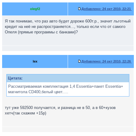
olegf2
Добавлено:
24 окт 2010, 22:21
Я так понимаю, что раз авто будет дороже 600т.р., значит льготный
кредит на неё не распространяется..., только если что от самого
Опеля (прямые программы с банками)?
lex
Добавлено:
24 окт 2010, 22:26
Цитата:
Рассматриваемая комплектация 1,4 Essentia+пакет Essentia+
магнитола CD400,белый цвет.....
тут уже 592500 получается, и разница не в 50, а в 60+кузов
хетч(так скажем +15р)