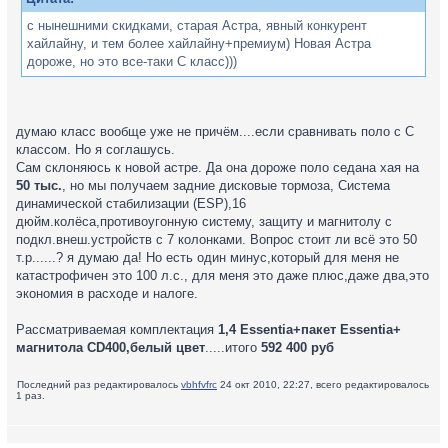
с нынешними скидками, старая Астра, явный конкурент
хайлайну, и тем более хайлайну+премиум) Новая Астра
дороже, но это все-таки С класс)))
думаю класс вообще уже не причём....если сравнивать поло с С
классом. Но я соглашусь.
Сам склоняюсь к новой астре. Да она дороже поло седана хая на
50 тыс.
, но мы получаем задние дисковые тормоза, Cистема
динамической стабилизации (ESP),16
дюйм.колёса,противоугонную систему, защиту и магнитолу с
подкл.внеш.устройств с 7 колонками. Вопрос стоит ли всё это 50
т.р......? я думаю да! Но есть один минус,который для меня не
катастрофичен это 100 л.с., для меня это даже плюс,даже два,это
экономия в расходе и налоге.
Рассматриваемая комплектация
1,4 Essentia+пакет Essentia+
магнитола CD400,белый цвет
.....итого
592 400 руб
Последний раз редактировалось
vbhfvfrc
24 окт 2010, 22:27, всего редактировалось
1 раз.