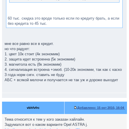
60 тыс. скидка это вроде только если по кредиту брать, а если
без кредита то 45 тыс.
мне все равно все в кредит.
но что радует:
1. цвет 10к стоит (4к экономим)
2. защита идет встроенна (5к экономим)
3. магнитола есть (8к экономим)
4. сигнализация встроена +эмоб. (10-20к экономии, так как с каско
3 года норм сигн. ставить не буду
АБС + всякой мелочи и получается не так уж и дороже выходит
vbhfvfrc
Добавлено:
15 окт 2010, 16:04
Тема относится к тем у кого заказан хайлайн.
Задумался вот о каком варианте Opel ASTRA j.