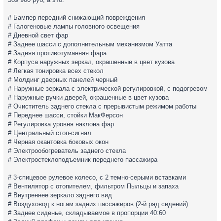
# Бампер передний снижающий повреждения
# Галогеновые лампы головного освещения
# Дневной свет фар
# Заднее шасси с дополнительным механизмом Уатта
# Задняя противотуманная фара
# Корпуса наружных зеркал, окрашенные в цвет кузова
# Легкая тонировка всех стекол
# Молдинг дверных панелей черный
# Наружные зеркала с электрической регулировкой, с подогревом
# Наружные ручки дверей, окрашенные в цвет кузова
# Очиститель заднего стекла с прерывистым режимом работы
# Переднее шасси, стойки МакФерсон
# Регулировка уровня наклона фар
# Центральный стоп-сигнал
# Черная окантовка боковых окон
# Электрообогреватель заднего стекла
# Электростеклоподъемник переднего пассажира
# 3-спицевое рулевое колесо, с 2 темно-серыми вставками
# Вентилятор с отопителем, фильтром Пыльцы и запаха
# Внутреннее зеркало заднего вид
# Воздуховод к ногам задних пассажиров (2-й ряд сидений)
# Заднее сиденье, складываемое в пропорции 40:60