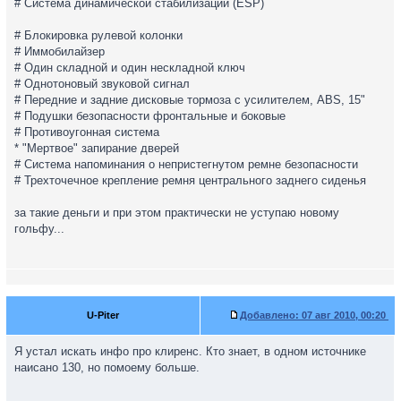
# Cистема динамической стабилизации (ESP)
# Блокировка рулевой колонки
# Иммобилайзер
# Один складной и один нескладной ключ
# Однотоновый звуковой сигнал
# Передние и задние дисковые тормоза с усилителем, ABS, 15"
# Подушки безопасности фронтальные и боковые
# Противоугонная система
* "Мертвое" запирание дверей
# Система напоминания о непристегнутом ремне безопасности
# Трехточечное крепление ремня центрального заднего сиденья
за такие деньги и при этом практически не уступаю новому
гольфу...
U-Piter
Добавлено:
07 авг 2010, 00:20
Я устал искать инфо про клиренс. Кто знает, в одном источнике
наисано 130, но помоему больше.