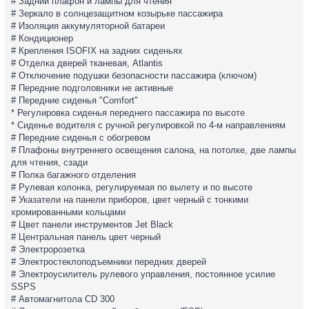
# Задний плафон и лампы для чтения
# Зеркало в солнцезащитном козырьке пассажира
# Изоляция аккумуляторной батареи
# Кондиционер
# Крепления ISOFIX на задних сиденьях
# Отделка дверей тканевая, Atlantis
# Отключение подушки безопасности пассажира (ключом)
# Передние подголовники не активные
# Передние сиденья "Comfort"
* Регулировка сиденья переднего пассажира по высоте
* Сиденье водителя с ручной регулировкой по 4-м направлениям
# Передние сиденья с обогревом
# Плафоны внутреннего освещения салона, на потолке, две лампы
для чтения, сзади
# Полка багажного отделения
# Рулевая колонка, регулируемая по вылету и по высоте
# Указатели на панели приборов, цвет черный с тонкими
хромированными кольцами
# Цвет панели инструментов Jet Black
# Центральная панель цвет черный
# Электророзетка
# Электростеклоподъемники передних дверей
# Электроусилитель рулевого управления, постоянное усилие
SSPS
# Автомагнитола CD 300