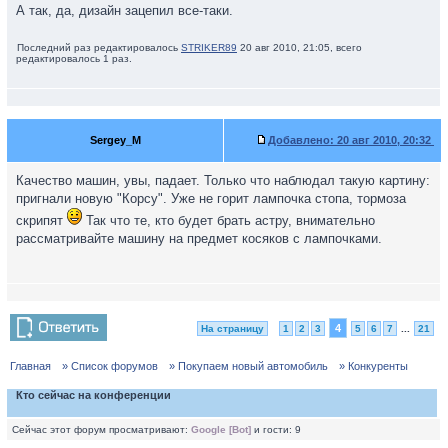
А так, да, дизайн зацепил все-таки.
Последний раз редактировалось
STRIKER89
20 авг 2010, 21:05, всего
редактировалось 1 раз.
Sergey_M
Добавлено:
20 авг 2010, 20:32
Качество машин, увы, падает. Только что наблюдал такую картину:
пригнали новую "Корсу". Уже не горит лампочка стопа, тормоза
скрипят
Так что те, кто будет брать астру, внимательно
рассматривайте машину на предмет косяков с лампочками.
4
На страницу
1
2
3
5
6
7
...
21
Главная
» Список форумов
» Покупаем новый автомобиль
» Конкуренты
Кто сейчас на конференции
Сейчас этот форум просматривают:
Google [Bot]
и гости: 9