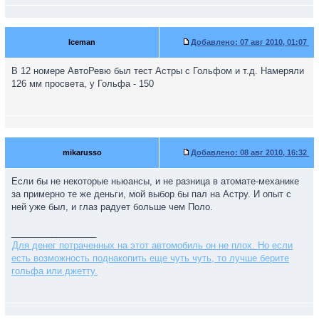
Iceman
Добавлено:
07 авг 2010, 01:07
В 12 номере АвтоРевю был тест Астры с Гольфом и т.д. Намеряли
126 мм просвета, у Гольфа - 150
mikarusso
Добавлено:
08 авг 2010, 16:32
Если бы не некоторые ньюансы, и не разница в атомате-механике
за примерно те же деньги, мой выбор бы пал на Астру. И опыт с
ней уже был, и глаз радует больше чем Поло.
_________________
Для денег потраченных на этот автомобиль он не плох. Но если
есть возможность поднакопить еще чуть чуть, то лучше берите
гольфа или джетту.