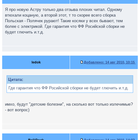
Я про новую Астру только два отзыва плохих читал. Одному
втюхали коцаную, а второй этот, т то скорее всего сборка
Польская - Полячек рурают! Такие косяки у всех бывают, тем
более с электрикой. Где гарантия что ФФ Росийской сборки не
будет глючить и.т.д.
ledok
Добавлено:
14 авг 2010, 10:15
Цитата:
Где гарантия что ФФ Росийской сборки не будет глючить и.т.д.
имхо, будут "детские болезни", на сколько вот только излечимые?
- вот вопрос)