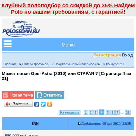
Клубный полоподбор со скидкой до 35% Найдем
Polo по вашим требованиям, с гарантией!
Меню
Регистрация
Вход
Главная
» Список форумов
» Покупаем новый автомобиль
» Конкуренты
Может новая Opel Astra (2010) или СТАРАЯ ? [Страница
4
из
21
]
Поделиться…
4
На страницу
1
2
3
5
6
7
...
21
SNK
Добавлено:
06 авг 2010, 23:35
589 900 руб, а это: