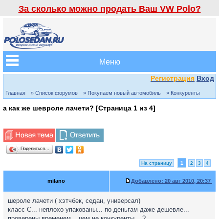
За сколько можно продать Ваш VW Polo?
Меню
Регистрация
Вход
Главная
» Список форумов
» Покупаем новый автомобиль
» Конкуренты
а как же шевроле лачети? [Страница
1
из
4
]
Поделиться…
1
На страницу
2
3
4
milano
Добавлено:
20 авг 2010, 20:37
шероле лачети ( хэтчбек, седан, универсал)
класс С... неплохо упакованы... по деньгам даже дешевле...
проверены временем... чем не конкуренты... ?