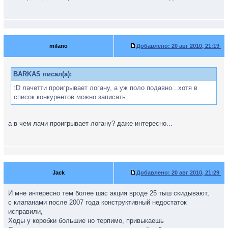
milano
Добавлено:
20 авг 2010, 21:19
BARKAS писал(а):
:D лачетти проигрывает логану, а уж поло подавно...хотя в
список конкурентов можно записать
а в чем лачи проигрывает логану? даже интересно...
Jack
Добавлено:
20 авг 2010, 21:29
И мне интересно тем более шас акция вроде 25 тыш скидывают,
с клапанами после 2007 года конструктивный недостаток
исправили,
Ходы у коробки большие но терпимо, привыкаешь