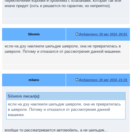
переключения коробки и проблема с клапанами, которая так или
иначе придет (хоть и решается по гарантии, но неприятно).
Silomin
Добавлено:
20 авг 2010, 20:53
если на дэу наклеили шильдик шевроле, она не превратилась в
шевроле. Потому и отказался от рассмотрения данной машинки.
milano
Добавлено:
20 авг 2010, 21:19
Silomin писал(а):
если на дэу наклеили шильдик шевроле, она не превратилась
в шевроле. Потому и отказался от рассмотрения данной
машинки.
вообще то рассматривается автомобиль, а не шильдик...