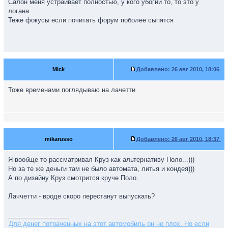
Салон меня устраивает полностью, у кого убогий то, то это у
логана
Теже фокусы если почитать форум поболее сыпятся
Mick
Добавлено:
26 авг 2010, 18:06
Тоже временами поглядываю на лачетти
mikarusso
Добавлено:
26 авг 2010, 18:37
Я вообще то рассматривал Круз как альтернативу Поло...)))
Но за те же деньги там не было автомата, литья и кондея)))
А по дизайну Круз смотрится круче Поло.
Лаччетти - вроде скоро перестанут выпускать?
_________________
Для денег потраченных на этот автомобиль он не плох. Но если