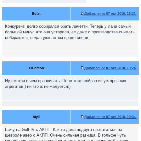
Bulat
Добавлено:
07 окт 2010, 15:21
Конкурент, долго собирался брать лачетти. Теперь у лачи самый
большой минус что она устарела, ее даже с производства снимать
собираются, седан уже летом вроде сняли.
13Demon
Добавлено:
07 окт 2010, 19:24
Ну смотря с чем сравнивать. Поло тоже собран из устаревших
агрегатов:) ни кто ж не жалуется:)
biyli
Добавлено:
07 окт 2010, 19:34
Езжу на Golf IV с АКПП. Как-то дала подруга прокатиться на
шевроле авео с АКПП. Очень сильная разница. В гольфе чуть
медленнее разгон, но хорошо тормозится, а у шевроле быстрее