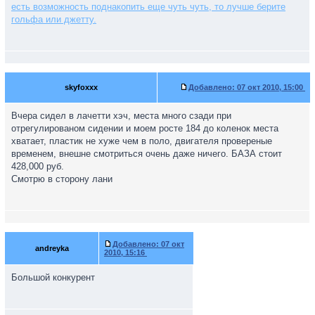
есть возможность поднакопить еще чуть чуть, то лучше берите
гольфа или джетту.
skyfoxxx
Добавлено:
07 окт 2010, 15:00
Вчера сидел в лачетти хэч, места много сзади при
отрегулированом сидении и моем росте 184 до коленок места
хватает, пластик не хуже чем в поло, двигателя провереные
временем, внешне смотриться очень даже ничего. БАЗА стоит
428,000 руб.
Смотрю в сторону лани
Добавлено:
07 окт
andreyka
2010, 15:16
Большой конкурент